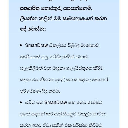
සත්‍යාපිත තොරතුරු සපයන්නෙමි.
ලියන්න කලින් මම සාමාන්‍යයෙන් කරන
දේ මෙන්න:
SmartDraw විකල්පය පිළිබඳ මාතෘකාව
තේරීමෙන් පසු, පරිශීලකයින් වඩාත්
සැලකිලිමත් වන මෘදුකාංග ලැයිස්තුගත කිරීම
සඳහා මම නිතරම ගූගල් සහ සංසදවල බොහෝ
පර්යේෂණ සිදු කරමි.
එවිට මම SmartDraw සහ මෙම පෝස්ට්
එකේ සඳහන් කර ඇති සියලුම විකල්ප භාවිතා
කරන අතර ඒවා එකින් එක පරීක්ෂා කිරීමට