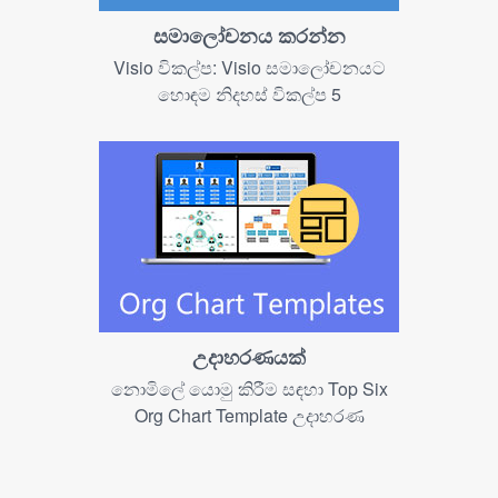
සමාලෝචනය කරන්න
Visio විකල්ප: Visio සමාලෝචනයට
හොඳම නිදහස් විකල්ප 5
උදාහරණයක්
නොමිලේ යොමු කිරීම සඳහා Top Six
Org Chart Template උදාහරණ