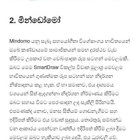
2. මින්ඩෝමෝ
Mindomo යනු සැබෑ සහයෝගීතා විශේෂාංගය භාවිතයෙන්
ඔබේ කණ්ඩායමේ සාමාජිකයන් සමඟ දුරස්ථව වැඩ
කිරීමට උපකාර වන වෙබ්-පාදක රූප සටහන් මෙවලමකි.
ඔබට මෙම SmartDraw විකල්ප විවෘත මූලාශ්‍ර මෙවලම
භාවිතයෙන් ගුණාත්මක රූප සටහන් සහ නිදර්ශන
නිෂ්පාදනය කළ හැක. ඒ හා සමානව, එය දෘශ්‍යමය
වශයෙන් සිත් ඇදගන්නා නිදර්ශන නිර්මාණය කිරීමට
ඔබට සහාය වීමට පෙර-සාදන ලද සැකිලි පිරිනමයි.
එපමණක්ද නොව, මනස සිතියම් ගොඩනැගීමට සහ
ඉදිරිපත් කිරීමට එය වඩාත් සුදුසුය. තොරතුරු සම්බන්ධ
වන ආකාරය පෙන්වන වෘත්තීය ඉදිරිපත් කිරීම් ලබා දීමට
මෙවලම ඔබට හැකියාව ලබා දෙයි, එය ධූරාවලි වේ.