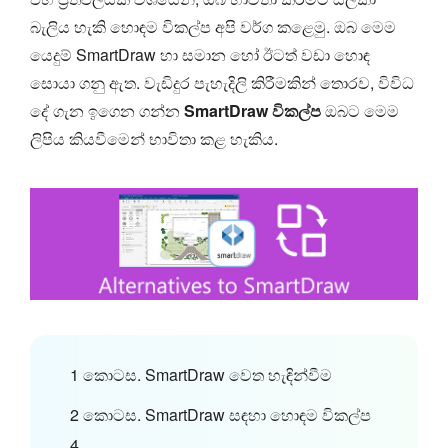
බැලිය හැකි හොඳම විකල්ප අපි වර්ග කළෙමු. ඔබ මෙම
යෙදුම් SmartDraw හා සමාන හෝ ඊටත් වඩා හොඳ
සොයා ගනු ඇත. වැඩිදුර පැහැදිලි කිරීමකින් තොරව, විවිධ
දේ ගැන ඉගෙන ගන්න
SmartDraw විකල්ප
ඔබට මෙම
ලිපිය කියවීමෙන් භාවිතා කළ හැකිය.
1 කොටස. SmartDraw වෙත හැඳින්වීම
2 කොටස. SmartDraw සඳහා හොඳම විකල්ප
4