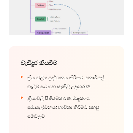
වැඩිදුර කීයවීම
ක්‍රියාවලිය ප්‍රදර්ශනය කිරීමට නොමිලේ
ගැලීම් සටහන සැකිලි උදාහරණ
ක්‍රියාවලි සිතියම්කරණ මෘදුකාංග
සමාලෝචනය: භාවිතා කිරීමට පහසු
මෙවලම්