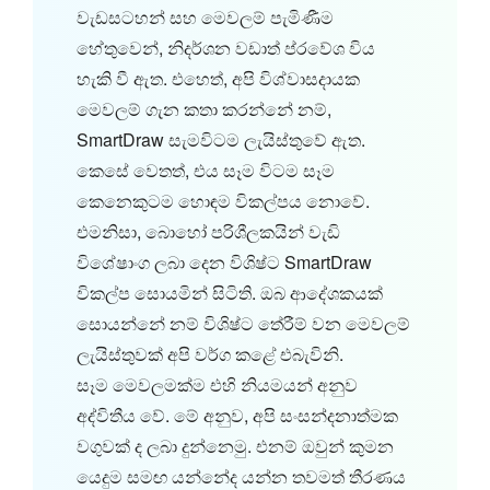
වැඩසටහන් සහ මෙවලම් පැමිණීම
හේතුවෙන්, නිදර්ශන වඩාත් ප්රවේශ විය
හැකි වී ඇත. එහෙත්, අපි විශ්වාසදායක
මෙවලම් ගැන කතා කරන්නේ නම්,
SmartDraw සැමවිටම ලැයිස්තුවේ ඇත.
කෙසේ වෙතත්, එය සෑම විටම සෑම
කෙනෙකුටම හොඳම විකල්පය නොවේ.
එමනිසා, බොහෝ පරිශීලකයින් වැඩි
විශේෂාංග ලබා දෙන විශිෂ්ට SmartDraw
විකල්ප සොයමින් සිටිති. ඔබ ආදේශකයක්
සොයන්නේ නම් විශිෂ්ට තේරීම් වන මෙවලම්
ලැයිස්තුවක් අපි වර්ග කළේ එබැවිනි.
සෑම මෙවලමක්ම එහි නියමයන් අනුව
අද්විතීය වේ. මේ අනුව, අපි සංසන්දනාත්මක
වගුවක් ද ලබා දුන්නෙමු. එනම් ඔවුන් කුමන
යෙදුම සමඟ යන්නේද යන්න තවමත් තීරණය