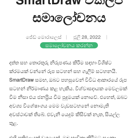
සමාලෝචනය
ජේඩ් මොරාලෙස්
ජූලි 28, 2022
සමාලෝචනය කරන්න
දත්ත සහ තොරතුරු නිරූපණය කිරීම සඳහා විශිෂ්ට
ක්රමයක් වන්නේ රූප සටහන් සහ ගැලීම් සටහනයි.
SmartDraw සමඟ, ඔබට පහසුවෙන් විවිධ ආකාරයේ රූප
සටහන් නිර්මාණය කළ හැකිය. විශ්වාසදායක මෙවලමක්
වීම නිසා එය ජනප්‍රිය වීම පුදුමයක් නොවේ. එහෙත්, ඔබට
අවශ්‍ය විශේෂාංගය මෙම වැඩසටහනේ නොමැති
අවස්ථාවක් තිබේ. එවැනි යෙදුම් කිසිවක් නැත, සියල්ල
තුළ.
එහි ප්‍රතිඵලයක් වශයෙන්, ඔබ භාවිතා කිරීමට සලකා