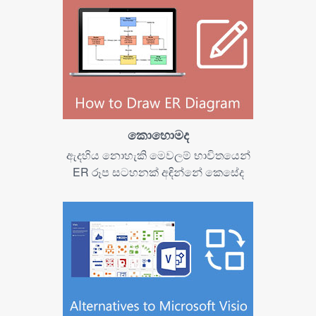
කොහොමද
ඇදහිය නොහැකි මෙවලම් භාවිතයෙන්
ER රූප සටහනක් අඳින්නේ කෙසේද