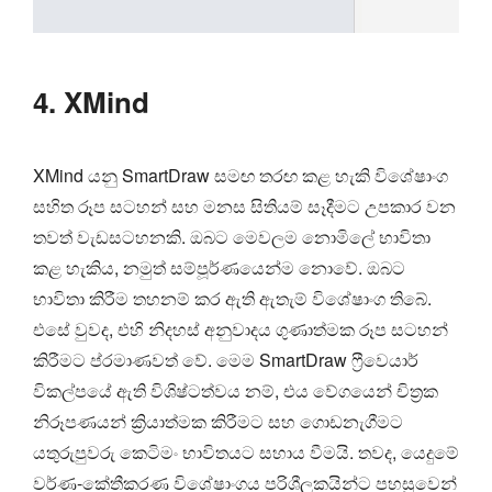
4. XMind
XMind යනු SmartDraw සමඟ තරඟ කළ හැකි විශේෂාංග
සහිත රූප සටහන් සහ මනස සිතියම් සෑදීමට උපකාර වන
තවත් වැඩසටහනකි. ඔබට මෙවලම නොමිලේ භාවිතා
කළ හැකිය, නමුත් සම්පූර්ණයෙන්ම නොවේ. ඔබට
භාවිතා කිරීම තහනම් කර ඇති ඇතැම් විශේෂාංග තිබේ.
එසේ වුවද, එහි නිදහස් අනුවාදය ගුණාත්මක රූප සටහන්
කිරීමට ප්රමාණවත් වේ. මෙම SmartDraw ෆ්‍රීවෙයාර්
විකල්පයේ ඇති විශිෂ්ටත්වය නම්, එය වේගයෙන් චිත්‍රක
නිරූපණයන් ක්‍රියාත්මක කිරීමට සහ ගොඩනැගීමට
යතුරුපුවරු කෙටිමං භාවිතයට සහාය වීමයි. තවද, යෙදුමේ
වර්ණ-කේතීකරණ විශේෂාංගය පරිශීලකයින්ට පහසුවෙන්