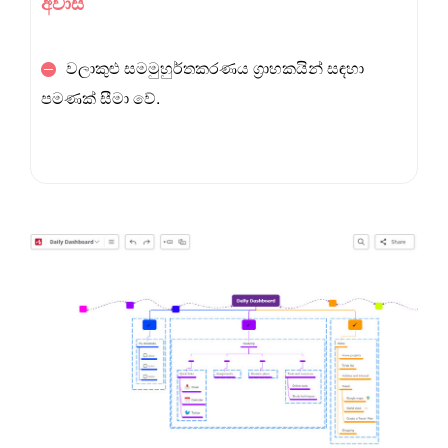
අවාසි
වලාකුළු සමමුහුර්තකරණය ග්‍රාහකයින් සඳහා
පමණක් සීමා වේ.