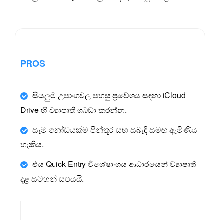
PROS
සියලුම උපාංගවල පහසු ප්‍රවේශය සඳහා iCloud
Drive හි ව්‍යාපෘති ගබඩා කරන්න.
සෑම නෝඩයක්ම පින්තූර සහ සබැඳි සමඟ ඇමිණිය
හැකිය.
එය Quick Entry විශේෂාංගය ආධාරයෙන් ව්‍යාපෘති
දළ සටහන් සපයයි.