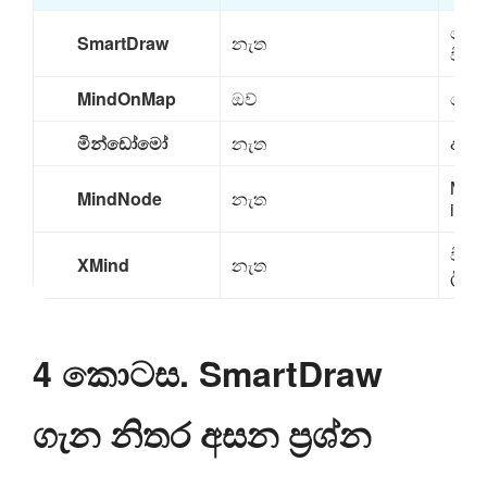
වෙබ්
SmartDraw
නැත
වින්
MindOnMap
ඔව්
වෙබ්
මින්ඩෝමෝ
නැත
අප
Mac,
MindNode
නැත
iPho
වින්
XMind
නැත
ලිනක
4 කොටස. SmartDraw
ගැන නිතර අසන ප්‍රශ්න