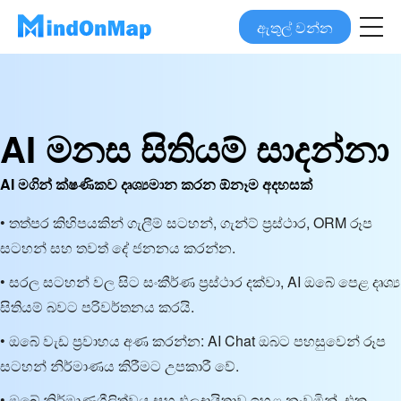
ඇතුල් වන්න
AI මනස සිතියම් සාදන්නා
AI මගින් ක්ෂණිකව දෘශ්‍යමාන කරන ඕනෑම අදහසක්
• තත්පර කිහිපයකින් ගැලීම් සටහන්, ගැන්ට් ප්‍රස්ථාර, ORM රූප
සටහන් සහ තවත් දේ ජනනය කරන්න.
• සරල සටහන් වල සිට සංකීර්ණ ප්‍රස්ථාර දක්වා, AI ඔබේ පෙළ දෘශ්‍ය
සිතියම් බවට පරිවර්තනය කරයි.
• ඔබේ වැඩ ප්‍රවාහය අණ කරන්න: AI Chat ඔබට පහසුවෙන් රූප
සටහන් නිර්මාණය කිරීමට උපකාරී වේ.
• ඔබේ නිර්මාණශීලිත්වය සහ ඵලදායිතාව ඉහළ නංවමින්, එක