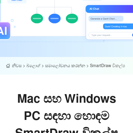
නිවස
>
බ්ලොග්
>
සමාලෝචනය කරන්න
>
SmartDraw විකල්ප
Mac සහ Windows
PC සඳහා හොඳම
SmartDraw විකල්ප