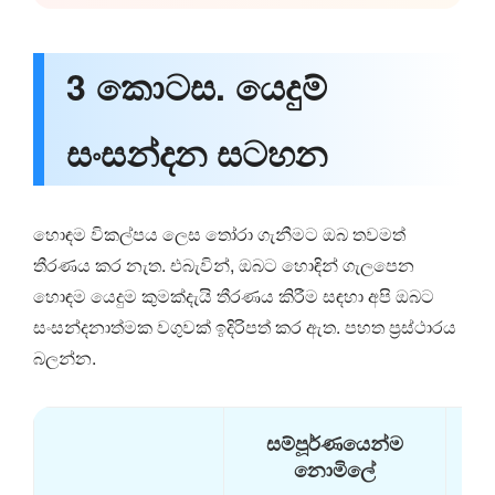
3 කොටස. යෙදුම්
සංසන්දන සටහන
හොඳම විකල්පය ලෙස තෝරා ගැනීමට ඔබ තවමත්
තීරණය කර නැත. එබැවින්, ඔබට හොඳින් ගැලපෙන
හොඳම යෙදුම කුමක්දැයි තීරණය කිරීම සඳහා අපි ඔබට
සංසන්දනාත්මක වගුවක් ඉදිරිපත් කර ඇත. පහත ප්‍රස්ථාරය
බලන්න.
සම්පූර්ණයෙන්ම
නොමිලේ