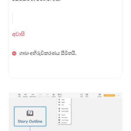
අවාසි
ශාඛා අභිරුචිකරණය සීමිතයි.