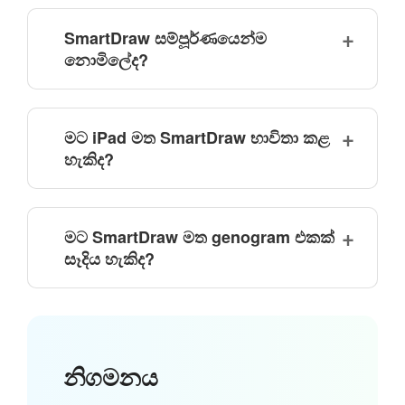
SmartDraw සම්පූර්ණයෙන්ම
නොමිලේද?
මට iPad මත SmartDraw භාවිතා කළ
හැකිද?
මට SmartDraw මත genogram එකක්
සෑදිය හැකිද?
නිගමනය