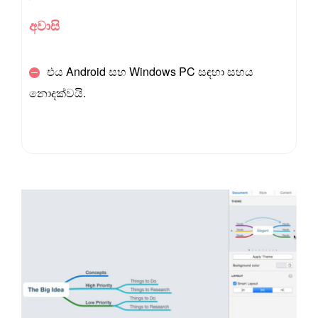
අවාසි
එය Android සහ Windows PC සඳහා සහය
නොදක්වයි.