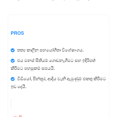
PROS
තත්‍ය කාලීන සහයෝගීතා විශේෂාංගය.
එය මනස් සිතියම් ගොඩනැගීමට සහ ඉදිරිපත්
කිරීමට පහසුකම් සපයයි.
වීඩියෝ, පින්තූර, ආදිය වැනි ඇමුණුම් එකතු කිරීමට
ඉඩ දෙයි.