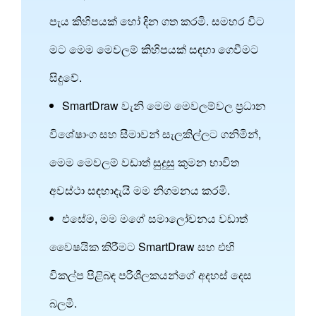
පැය කිහිපයක් හෝ දින ගත කරමි. සමහර විට
මට මෙම මෙවලම් කිහිපයක් සඳහා ගෙවීමට
සිදුවේ.
SmartDraw වැනි මෙම මෙවලම්වල ප්‍රධාන
විශේෂාංග සහ සීමාවන් සැලකිල්ලට ගනිමින්,
මෙම මෙවලම් වඩාත් සුදුසු කුමන භාවිත
අවස්ථා සඳහාදැයි මම නිගමනය කරමි.
එසේම, මම මගේ සමාලෝචනය වඩාත්
වෛෂයික කිරීමට SmartDraw සහ එහි
විකල්ප පිළිබඳ පරිශීලකයන්ගේ අදහස් දෙස
බලමි.