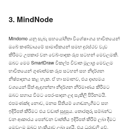
3. MindNode
Mindomo යනු සැබෑ සහයෝගීතා විශේෂාංගය භාවිතයෙන්
ඔබේ කණ්ඩායමේ සාමාජිකයන් සමඟ දුරස්ථව වැඩ
කිරීමට උපකාර වන වෙබ්-පාදක රූප සටහන් මෙවලමකි.
ඔබට මෙම SmartDraw විකල්ප විවෘත මූලාශ්‍ර මෙවලම
භාවිතයෙන් ගුණාත්මක රූප සටහන් සහ නිදර්ශන
නිෂ්පාදනය කළ හැක. ඒ හා සමානව, එය දෘශ්‍යමය
වශයෙන් සිත් ඇදගන්නා නිදර්ශන නිර්මාණය කිරීමට
ඔබට සහාය වීමට පෙර-සාදන ලද සැකිලි පිරිනමයි.
එපමණක්ද නොව, මනස සිතියම් ගොඩනැගීමට සහ
ඉදිරිපත් කිරීමට එය වඩාත් සුදුසුය. තොරතුරු සම්බන්ධ
වන ආකාරය පෙන්වන වෘත්තීය ඉදිරිපත් කිරීම් ලබා දීමට
මෙවලම ඔබට හැකියාව ලබා දෙයි, එය ධූරාවලි වේ.