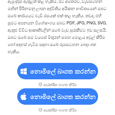
ඇමුණුම් ඇතුළත් කළ හැකිය. ඊට අමතරව, වැඩසටහන
මඟින් පිරිනමනු ලබන අද්විතීය අයිකන භාවිතයෙන් ඔබට
ඔබේ කාර්යයට වැඩි රසයක් එක් කළ හැකිය. තවද, එහි
සුමට අපනයන විශේෂාංගය ඔබට PDF, JPG, PNG, SVG,
ඇතුළු විවිධ ආකෘතිවලින් ඔබේ වැඩ සුරැකීමට ඉඩ සලසයි.
ඔබට ඔබේ සම වයසේ මිතුරන් සමඟ මොළය අවුල් කිරීම
හෝ අදහස් ගැටීම සඳහා ඔබේ රූපසටහන බෙදා ගත
හැකිය.
නොමිලේ බාගත කරන්න
ආරක්ෂිත බාගත කිරීම
නොමිලේ බාගත කරන්න
ආරක්ෂිත බාගත කිරීම