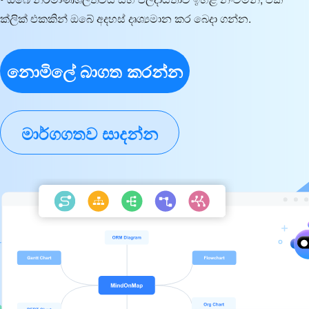
ක්ලික් එකකින් ඔබේ අදහස් දෘශ්‍යමාන කර බෙදා ගන්න.
නොමිලේ බාගත කරන්න
මාර්ගගතව සාදන්න