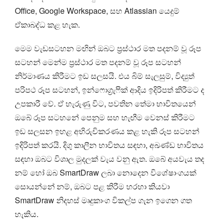
Office, Google Workspace, සහ Atlassian යෙදුම්
ඒකාබද්ධ කළ හැක.
මෙම වැඩසටහන මඟින් ඔබට ප්‍රස්ථාර මත පදනම් වූ රූප
සටහන් මෙන්ම ප්‍රස්ථාර මත පදනම් වූ රූප සටහන්
නිර්මාණය කිරීමට ඉඩ සලසයි. එය බිම් සැලසුම්, විද්‍යුත්
පරිපථ රූප සටහන්, ඉන්ෆොග්‍රැෆික් ආදිය ඉදිරිපත් කිරීමට ද
උපකාරී වේ. ඒ හැරුණු විට, පවතින තේමා භාවිතයෙන්
ඔබේ රූප සටහනේ පෙනුම සහ හැඟීම වෙනස් කිරීමට
ඉඩ සලසන ඉහළ අභිරුචිකරණය කළ හැකි රූප සටහන්
ඉදිරිපත් කරයි. දිගු කාලීන භාවිතය සඳහා, අඛණ්ඩ භාවිතය
සඳහා ඔබට විශාල මුදලක් වැය වනු ඇත. ඔබේ අයවැය තද
නම් හෝ ඔබ SmartDraw ලබා නොදෙන විශේෂාංගයක්
සොයන්නේ නම්, ඔබට පළ කිරීම හරහා කියවා
SmartDraw නිදහස් මෘදුකාංග විකල්ප ගැන ඉගෙන ගත
හැකිය.