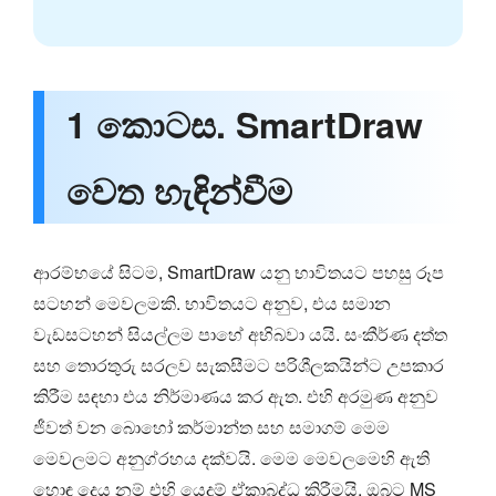
1 කොටස. SmartDraw
වෙත හැඳින්වීම
ආරම්භයේ සිටම, SmartDraw යනු භාවිතයට පහසු රූප
සටහන් මෙවලමකි. භාවිතයට අනුව, එය සමාන
වැඩසටහන් සියල්ලම පාහේ අභිබවා යයි. සංකීර්ණ දත්ත
සහ තොරතුරු සරලව සැකසීමට පරිශීලකයින්ට උපකාර
කිරීම සඳහා එය නිර්මාණය කර ඇත. එහි අරමුණ අනුව
ජීවත් වන බොහෝ කර්මාන්ත සහ සමාගම් මෙම
මෙවලමට අනුග්රහය දක්වයි. මෙම මෙවලමෙහි ඇති
හොඳ දෙය නම් එහි යෙදුම් ඒකාබද්ධ කිරීමයි. ඔබට MS