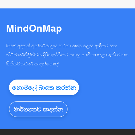
MindOnMap
ඔබේ අදහස් අන්තර්ජාලය හරහා දෘශ්‍ය ලෙස ඇඳීමට සහ
නිර්මාණශීලිත්වය දිරිගැන්වීමට පහසු භාවිතා කළ හැකි මනස
සිතියම්කරණ සාදන්නෙකු!
නොමිලේ බාගත කරන්න
මාර්ගගතව සාදන්න