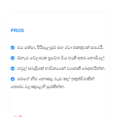
PROS
එය තේමා, පිරිසැලසුම් සහ රටා එකතුවක් සපයයි.
ඕනෑම වේලාවක ප්‍රවේශ විය හැකි අතර නොමිලේ.
හවුල් සබැඳියක් භාවිතයෙන් ව්‍යාපෘති බෙදාහරින්න.
ඔබගේ නිම නොකළ වැඩ කල් ඉකුත්වීමකින්
තොරව වලාකුළෙහි සුරකින්න.