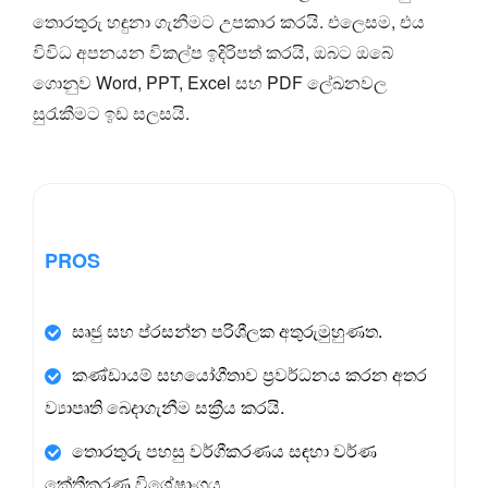
තොරතුරු හඳුනා ගැනීමට උපකාර කරයි. එලෙසම, එය
විවිධ අපනයන විකල්ප ඉදිරිපත් කරයි, ඔබට ඔබේ
ගොනුව Word, PPT, Excel සහ PDF ලේඛනවල
සුරැකීමට ඉඩ සලසයි.
PROS
සෘජු සහ ප්රසන්න පරිශීලක අතුරුමුහුණත.
කණ්ඩායම් සහයෝගීතාව ප්‍රවර්ධනය කරන අතර
ව්‍යාපෘති බෙදාගැනීම සක්‍රීය කරයි.
තොරතුරු පහසු වර්ගීකරණය සඳහා වර්ණ
කේතීකරණ විශේෂාංගය.