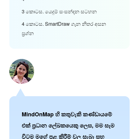
3 කොටස. යෙදුම් සංසන්දන සටහන
4 කොටස. SmartDraw ගැන නිතර අසන
ප්‍රශ්න
MindOnMap හි කතුවැකි කණ්ඩායමේ
එක් ප්‍රධාන ලේඛකයෙකු ලෙස, මම සෑම
විටම මගේ පළ කිරීම් වල සැබෑ සහ