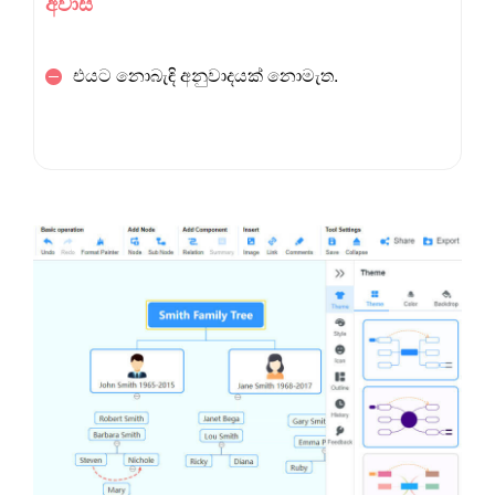
අවාසි
එයට නොබැඳි අනුවාදයක් නොමැත.