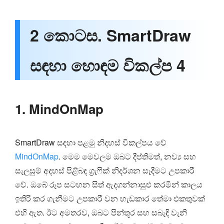
2 කොටස. SmartDraw
සඳහා හොඳම විකල්ප 4
1. MindOnMap
SmartDraw සඳහා පළමු නිදහස් විකල්පය වේ
MindOnMap
. මෙම මෙවලම ඔබට දීප්තිමත්, නව්‍ය සහ
සැලසුම් අදහස් පිළිබඳ ග්‍රැෆික් නිදර්ශන සෑදීමට උපකාරී
වේ. ඔබේ රූප සටහන සිත් ඇදගන්නාසුළු කරමින් කාලය
ඉතිරි කර ගැනීමට උපකාරී වන හැඩකාර තේමා එකතුවක්
එහි ඇත. ඊට අමතරව, ඔබට පින්තූර සහ සබැඳි වැනි