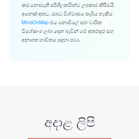
කර නොමැති පරිශීලකයින්ට උපකාර කිරීමයි.
අනෙක් අතට, ඔබට විශ්වාසය තැබිය හැකිය
MindOnMap
එය නොමිලේ සහ වාරික
විශේෂාංග ලබා දෙන බැවින් මේ අතරතුර සහ
අනාගත භාවිතය සඳහා පවා.
අදාළ ලිපි