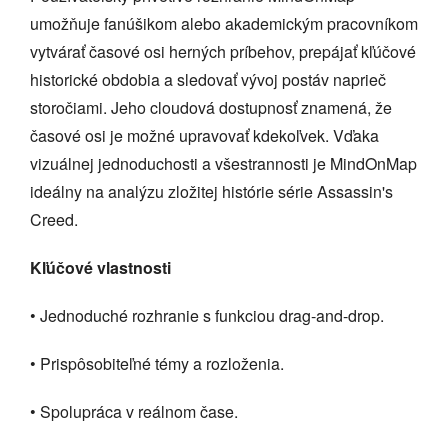
umožňuje fanúšikom alebo akademickým pracovníkom
vytvárať časové osi herných príbehov, prepájať kľúčové
historické obdobia a sledovať vývoj postáv naprieč
storočiami. Jeho cloudová dostupnosť znamená, že
časové osi je možné upravovať kdekoľvek. Vďaka
vizuálnej jednoduchosti a všestrannosti je MindOnMap
ideálny na analýzu zložitej histórie série Assassin's
Creed.
Kľúčové vlastnosti
• Jednoduché rozhranie s funkciou drag-and-drop.
• Prispôsobiteľné témy a rozloženia.
• Spolupráca v reálnom čase.