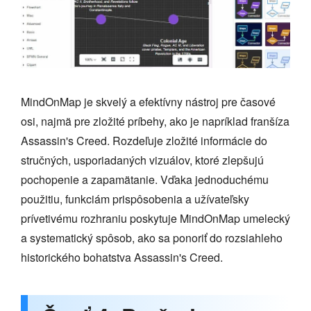
MindOnMap je skvelý a efektívny nástroj pre časové
osi, najmä pre zložité príbehy, ako je napríklad franšíza
Assassin's Creed. Rozdeľuje zložité informácie do
stručných, usporiadaných vizuálov, ktoré zlepšujú
pochopenie a zapamätanie. Vďaka jednoduchému
použitiu, funkciám prispôsobenia a užívateľsky
prívetivému rozhraniu poskytuje MindOnMap umelecký
a systematický spôsob, ako sa ponoriť do rozsiahleho
historického bohatstva Assassin's Creed.