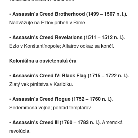
• Assassin's Creed Brotherhood (1499 – 1507 n. l.).
Nadväzuje na Eziov príbeh v Ríme.
• Assassin's Creed Revelations (1511 – 1512 n. l.).
Ezio v Konštantínopole; Altaïrov odkaz sa končí.
Koloniálna a osvietenská éra
• Assassin's Creed IV: Black Flag (1715 – 1722 n. l.).
Zlatý vek pirátstva v Karibiku.
• Assassin's Creed Rogue (1752 – 1760 n. l.).
Sedemročná vojna; pohľad templárov.
• Assassin's Creed III (1760 – 1783 n. l.).
Americká
revolúcia.