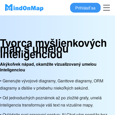
Prihlásiť sa
Tvorca myšlienkových
máp s umelou
inteligenciou
Akýkoľvek nápad, okamžite vizualizovaný umelou
inteligenciou
• Generujte vývojové diagramy, Ganttove diagramy, ORM
diagramy a ďalšie v priebehu niekoľkých sekúnd.
• Od jednoduchých poznámok až po zložité grafy, umelá
inteligencia transformuje váš text na vizuálne mapy.
• Ovládajte svoj pracovný postup: AI Chat vám pomôže bez