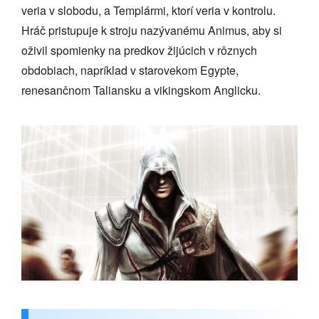
veria v slobodu, a Templármi, ktorí veria v kontrolu.
Hráč pristupuje k stroju nazývanému Animus, aby si
oživil spomienky na predkov žijúcich v rôznych
obdobiach, napríklad v starovekom Egypte,
renesančnom Taliansku a vikingskom Anglicku.