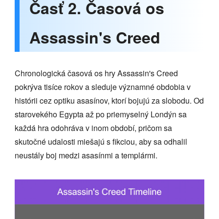
Časť 2. Časová os
Assassin's Creed
Chronologická časová os hry Assassin's Creed
pokrýva tisíce rokov a sleduje významné obdobia v
histórii cez optiku asasínov, ktorí bojujú za slobodu. Od
starovekého Egypta až po priemyselný Londýn sa
každá hra odohráva v inom období, pričom sa
skutočné udalosti miešajú s fikciou, aby sa odhalil
neustály boj medzi asasínmi a templármi.