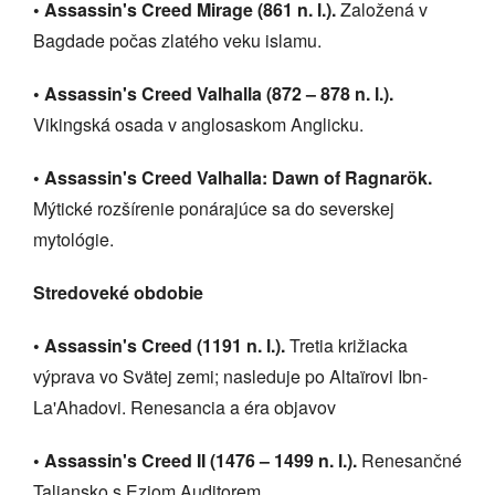
• Assassin's Creed Mirage (861 n. l.).
Založená v
Bagdade počas zlatého veku islamu.
• Assassin's Creed Valhalla (872 – 878 n. l.).
Vikingská osada v anglosaskom Anglicku.
• Assassin's Creed Valhalla: Dawn of Ragnarök.
Mýtické rozšírenie ponárajúce sa do severskej
mytológie.
Stredoveké obdobie
• Assassin's Creed (1191 n. l.).
Tretia križiacka
výprava vo Svätej zemi; nasleduje po Altaïrovi Ibn-
La'Ahadovi. Renesancia a éra objavov
• Assassin's Creed II (1476 – 1499 n. l.).
Renesančné
Taliansko s Eziom Auditorem.