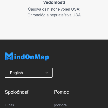
Vedomosti
Časová os histórie vojen USA:
Chronológia nepriateľstva USA
English
Spoločnosť
Pomoc
O nás
podpora