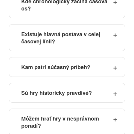
Kde chronologicky začína časová
os?
Existuje hlavná postava v celej
časovej línii?
Kam patrí súčasný príbeh?
Sú hry historicky pravdivé?
Môžem hrať hry v nesprávnom
poradí?