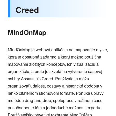
Creed
MindOnMap
MindOnMap je webová aplikácia na mapovanie mysle,
ktorá je dostupná zadarmo a ktorú možno použiť na
mapovanie zložitých konceptov, ich vizualizáciu a
organizáciu, a preto je skvelá na vytvorenie časovej
osi hry Assassin's Creed. Používatelia môžu
organizovať udalosti, postavy a historické obdobia v
ľahko čitateľnom stromovom formáte. Ponúka úpravy
metódou drag-and-drop, spoluprácu v reálnom čase,
prispôsobenie tém a jednoduché možnosti exportu.
Používateľsky prívetivé rozhranie MindOnMap