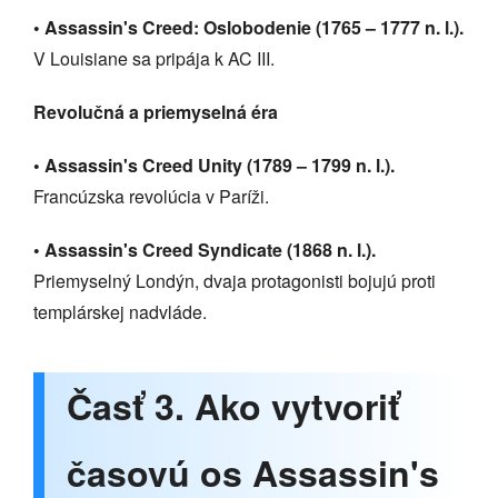
• Assassin's Creed: Oslobodenie (1765 – 1777 n. l.).
V Louisiane sa pripája k AC III.
Revolučná a priemyselná éra
• Assassin's Creed Unity (1789 – 1799 n. l.).
Francúzska revolúcia v Paríži.
• Assassin's Creed Syndicate (1868 n. l.).
Priemyselný Londýn, dvaja protagonisti bojujú proti
templárskej nadvláde.
Časť 3. Ako vytvoriť
časovú os Assassin's