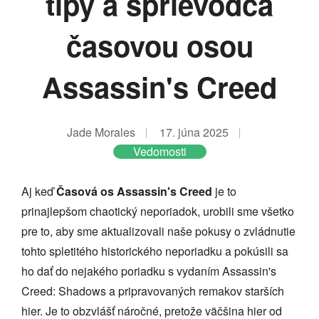
tipy a sprievodca
časovou osou
Assassin's Creed
Jade Morales
17. júna 2025
Vedomosti
Aj keď
Časová os Assassin's Creed
je to
prinajlepšom chaotický neporiadok, urobili sme všetko
pre to, aby sme aktualizovali naše pokusy o zvládnutie
tohto spletitého historického neporiadku a pokúsili sa
ho dať do nejakého poriadku s vydaním Assassin's
Creed: Shadows a pripravovaných remakov starších
hier. Je to obzvlášť náročné, pretože väčšina hier od