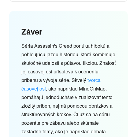
Záver
Séria Assassin's Creed ponúka hlbokú a
pohlcujúcu jazdu históriou, ktorá kombinuje
skutočné udalosti s pútavou fikciou. Znalosť
jej časovej osi prispieva k oceneniu
príbehu a vývoja série. Skvelý
tvorca
časovej osi
, ako napríklad MindOnMap,
pomáhajú jednoduchšie vizualizovať tento
zložitý príbeh, najmä pomocou obrázkov a
štruktúrovaných krokov. Či už sa na sériu
pozeráte pre zábavu alebo skúmate
základné témy, ako je napríklad debata