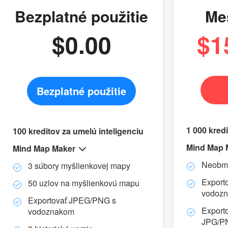
Bezplatné použitie
Me
$0.00
$1
Bezplatné použitie
1 000 kredi
100 kreditov za umelú inteligenciu
Mind Map 
Mind Map Maker
Neobme
3 súbory myšlienkovej mapy
Export
50 uzlov na myšlienkovú mapu
vodoz
Exportovať JPEG/PNG s
Export
vodoznakom
JPG/P