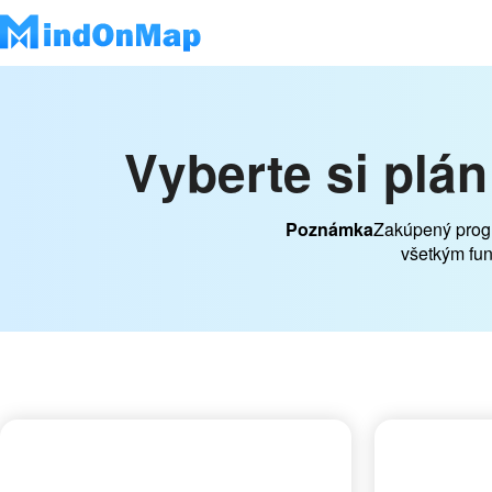
Vyberte si plá
Poznámka
Zakúpený progr
všetkým fun