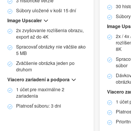
3 historické verzie
30 hist
Súbory uložené v koši 15 dní
Súbory 
Image Upscaler
Image Ups
2x zvyšovanie rozlíšenia obrazu,
2x / 4x
export až do 4K
rozlíše
Spracovať obrázky nie väčšie ako
8K
5 MB
Spraco
Zväčšenie obrázka jeden po
súbor
druhom
Dávkov
Viacero zariadení a podpora
obrázk
1 účet pre maximálne 2
Viacero za
zariadenia
1 účet 
Platnosť súboru: 3 dni
Platnos
Priori