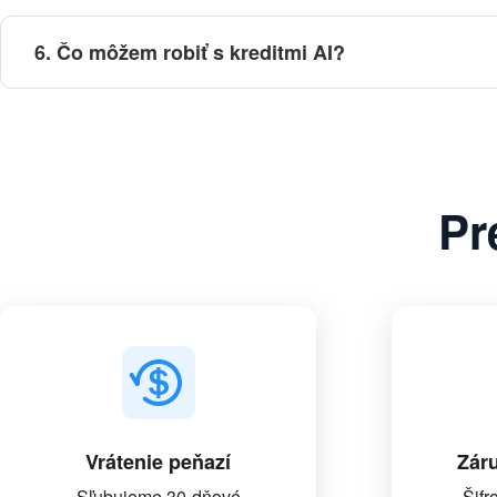
6. Čo môžem robiť s kreditmi AI?
Pr
Vrátenie peňazí
Zár
Sľubujeme 30-dňové
Šifr