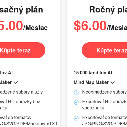
sačný plán
Ročný pl
5.00
$6.00
/Mesiac
/Mesi
Kúpte teraz
Kúpte tera
tov AI
15 000 kreditov AI
Maker
Mind Map Maker
dzené súbory a uzly
Neobmedzené súbory 
ovať HD obrázky bez
Exportovať HD obrázk
naku
vodoznaku
ovať do formátov
Exportovať do formáto
NG/SVG/PDF/Markdown/TXT
JPG/PNG/SVG/PDF/M