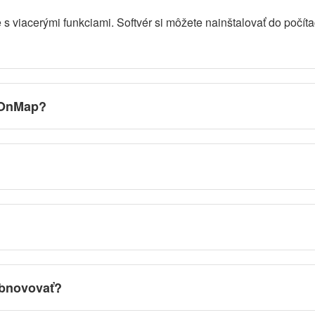
 s viacerými funkciami. Softvér si môžete nainštalovať do poč
ndOnMap?
obnovovať?