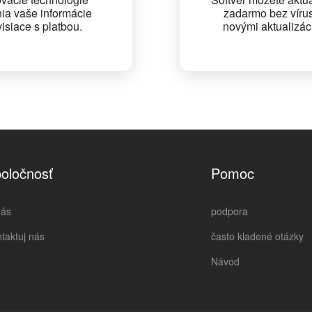
ia vaše informácie
zadarmo bez víru
isiace s platbou.
novými aktualizác
oločnosť
Pomoc
nás
podpora
taktuj nás
často kladené otázky
Návod