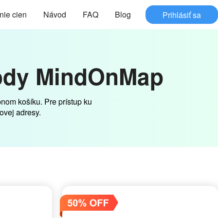
nie cien
Návod
FAQ
Blog
Prihlásiť sa
ýhody MindOnMap
nom košíku. Pre prístup ku
ovej adresy.