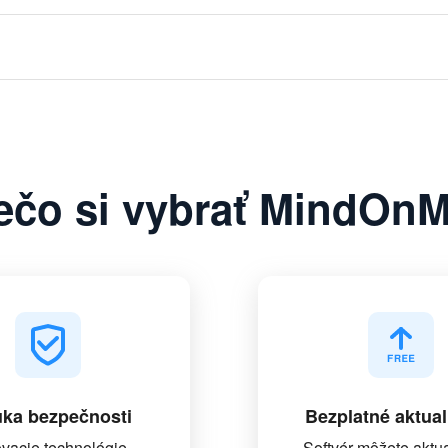
ečo si vybrať MindOn
uka bezpečnosti
Bezplatné aktual
ovacie technológie
Softvér môžete aktua