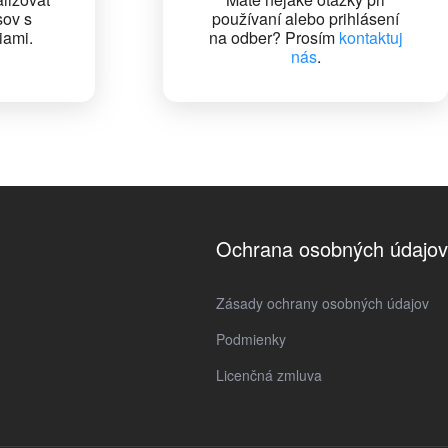
sov s
používaní alebo prihlásení
iami.
na odber? Prosím
kontaktuj
nás
.
Ochrana osobných údajov
Zásady ochrany osobných údajov
Podmienky
Licenčná zmluva