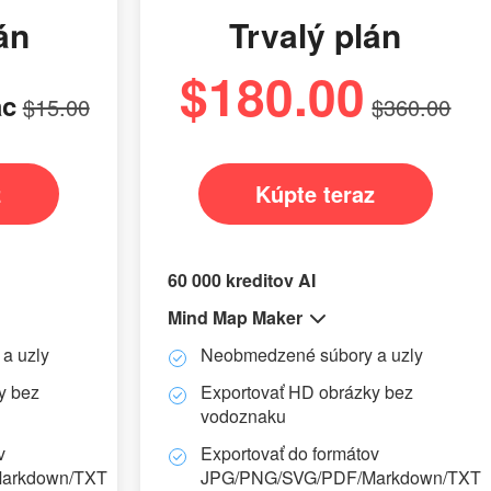
án
Trvalý plán
$180.00
ac
$15.00
$360.00
z
Kúpte teraz
60 000 kreditov AI
Mind Map Maker
a uzly
Neobmedzené súbory a uzly
y bez
Exportovať HD obrázky bez
vodoznaku
v
Exportovať do formátov
arkdown/TXT
JPG/PNG/SVG/PDF/Markdown/TXT