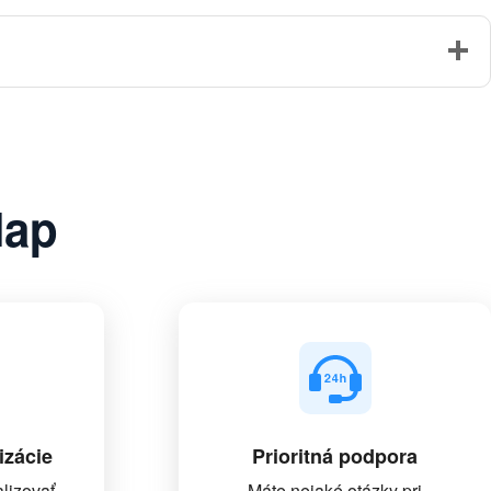
Map
izácie
Prioritná podpora
lizovať
Máte nejaké otázky pri