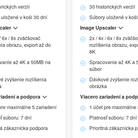
orických verzií
30 historických verzií
uložené v koši 30 dní
Súbory uložené v koši
caler
Image Upscaler
 / 6x / 8x zväčšovač
2x / 4x / 6x / 8x zväčš
nia obrazu, export až do
rozlíšenia obrazu, exp
8K
vanie až 4K a 50MB na
Spracovanie až 4K a
súbor
é zvýšenie rozlíšenia
Dávkové zvýšenie rozl
a
obrázka
riadení a podpora
Viacero zariadení a pod
pre maximálne 5 zariadení
1 účet pre maximálne 
ť súboru: 7 dní
Platnosť súboru: 7 dní
tná zákaznícka podpora
Prioritná zákaznícka 