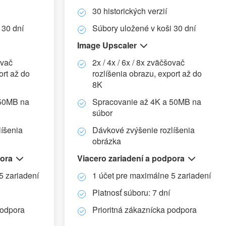
30 historických verzií
 30 dní
Súbory uložené v koši 30 dní
Image Upscaler
ovač
2x / 4x / 6x / 8x zväčšovač
ort až do
rozlíšenia obrazu, export až do
8K
 50MB na
Spracovanie až 4K a 50MB na
súbor
íšenia
Dávkové zvýšenie rozlíšenia
obrázka
pora
Viacero zariadení a podpora
5 zariadení
1 účet pre maximálne 5 zariadení
Platnosť súboru: 7 dní
podpora
Prioritná zákaznícka podpora