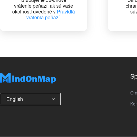
vrátenie peňazí, ak sú vaše
chrán
okolnosti uvedené v
Pravidlá
súv
vrátenia peňazí
.
Sp
O 
English
Kon