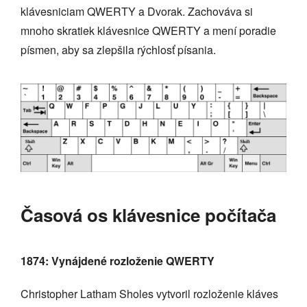
klávesniciam QWERTY a Dvorak. Zachováva si
mnoho skratiek klávesnice QWERTY a mení poradie
písmen, aby sa zlepšila rýchlosť písania.
Časová os klávesnice počítača
1874: Vynájdené rozloženie QWERTY
Christopher Latham Sholes vytvoril rozloženie kláves