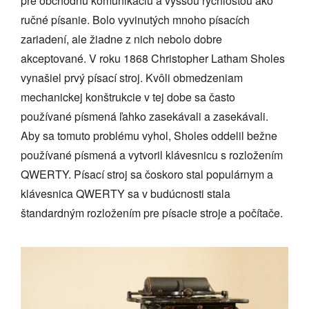
pre obchodnú komunikáciu a vyššou rýchlosťou ako
ručné písanie. Bolo vyvinutých mnoho písacích
zariadení, ale žiadne z nich nebolo dobre
akceptované. V roku 1868 Christopher Latham Sholes
vynašiel prvý písací stroj. Kvôli obmedzeniam
mechanickej konštrukcie v tej dobe sa často
používané písmená ľahko zasekávali a zasekávali.
Aby sa tomuto problému vyhol, Sholes oddelil bežne
používané písmená a vytvoril klávesnicu s rozložením
QWERTY. Písací stroj sa čoskoro stal populárnym a
klávesnica QWERTY sa v budúcnosti stala
štandardným rozložením pre písacie stroje a počítače.