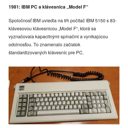
1981: IBM PC a klávesnica „Model F“
Spoločnosť IBM uviedla na trh počítač IBM 5150 s 83-
klávesovou klávesnicou „Model F“, ktorá sa
vyznačovala kapacitnými spínačmi a vynikajúcou
odolnosťou. To znamenalo začiatok
štandardizovaných klávesníc pre PC.