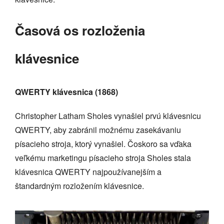
Časová os rozloženia
klávesnice
QWERTY klávesnica (1868)
Christopher Latham Sholes vynašiel prvú klávesnicu
QWERTY, aby zabránil možnému zasekávaniu
písacieho stroja, ktorý vynašiel. Čoskoro sa vďaka
veľkému marketingu písacieho stroja Sholes stala
klávesnica QWERTY najpoužívanejším a
štandardným rozložením klávesnice.