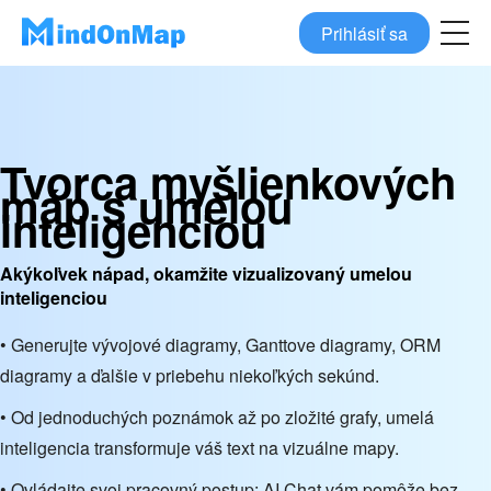
Prihlásiť sa
Tvorca myšlienkových
máp s umelou
inteligenciou
Akýkoľvek nápad, okamžite vizualizovaný umelou
inteligenciou
• Generujte vývojové diagramy, Ganttove diagramy, ORM
diagramy a ďalšie v priebehu niekoľkých sekúnd.
• Od jednoduchých poznámok až po zložité grafy, umelá
inteligencia transformuje váš text na vizuálne mapy.
• Ovládajte svoj pracovný postup: AI Chat vám pomôže bez