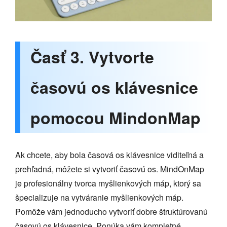
Časť 3. Vytvorte
časovú os klávesnice
pomocou MindonMap
Ak chcete, aby bola časová os klávesnice viditeľná a
prehľadná, môžete si vytvoriť časovú os. MindOnMap
je profesionálny tvorca myšlienkových máp, ktorý sa
špecializuje na vytváranie myšlienkových máp.
Pomôže vám jednoducho vytvoriť dobre štruktúrovanú
časovú os klávesnice. Ponúka vám kompletné