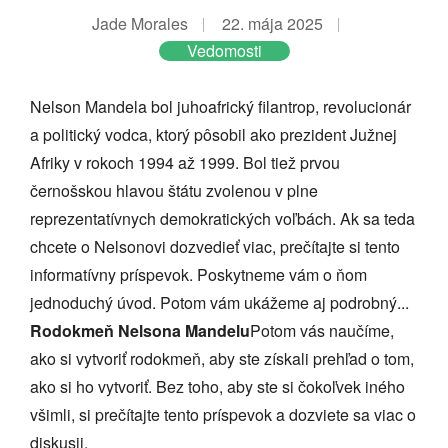
Jade Morales
22. mája 2025
Vedomosti
Nelson Mandela bol juhoafrický filantrop, revolucionár
a politický vodca, ktorý pôsobil ako prezident Južnej
Afriky v rokoch 1994 až 1999. Bol tiež prvou
černošskou hlavou štátu zvolenou v plne
reprezentatívnych demokratických voľbách. Ak sa teda
chcete o Nelsonovi dozvedieť viac, prečítajte si tento
informatívny príspevok. Poskytneme vám o ňom
jednoduchý úvod. Potom vám ukážeme aj podrobný...
Rodokmeň Nelsona Mandelu
Potom vás naučíme,
ako si vytvoriť rodokmeň, aby ste získali prehľad o tom,
ako si ho vytvoriť. Bez toho, aby ste si čokoľvek iného
všimli, si prečítajte tento príspevok a dozviete sa viac o
diskusii.