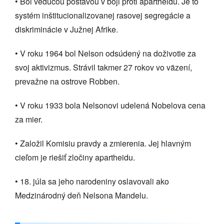
• Bol vedúcou postavou v boji proti apartheidu. Je to
systém inštitucionalizovanej rasovej segregácie a
diskriminácie v Južnej Afrike.
• V roku 1964 bol Nelson odsúdený na doživotie za
svoj aktivizmus. Strávil takmer 27 rokov vo väzení,
prevažne na ostrove Robben.
• V roku 1933 bola Nelsonovi udelená Nobelova cena
za mier.
• Založil Komisiu pravdy a zmierenia. Jej hlavným
cieľom je riešiť zločiny apartheidu.
• 18. júla sa jeho narodeniny oslavovali ako
Medzinárodný deň Nelsona Mandelu.