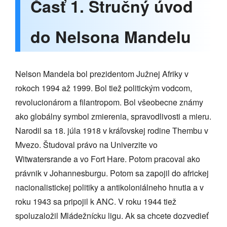
Časť 1. Stručný úvod
do Nelsona Mandelu
Nelson Mandela bol prezidentom Južnej Afriky v
rokoch 1994 až 1999. Bol tiež politickým vodcom,
revolucionárom a filantropom. Bol všeobecne známy
ako globálny symbol zmierenia, spravodlivosti a mieru.
Narodil sa 18. júla 1918 v kráľovskej rodine Thembu v
Mvezo. Študoval právo na Univerzite vo
Witwatersrande a vo Fort Hare. Potom pracoval ako
právnik v Johannesburgu. Potom sa zapojil do africkej
nacionalistickej politiky a antikoloniálneho hnutia a v
roku 1943 sa pripojil k ANC. V roku 1944 tiež
spoluzaložil Mládežnícku ligu. Ak sa chcete dozvedieť