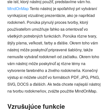
ste istí, ktorý nástroj použiť, predstavíme vám ho.
MindOnMap
Tento nástroj je spoľahlivý pri vytváraní
vynikajúcej vizuálnej prezentácie, ako je napríklad
rodokmeň. Ponúka plynulý proces tvorby, ktorý
používateľom umožňuje ľahko sa orientovať vo
všetkých potrebných funkciách. Ponúka rôzne tvary,
štýly písma, veľkosti, farby a ďalšie. Okrem toho vám
nástroj môže poskytnúť pripravené šablóny, takže
nemusíte vytvárať rodokmeň od začiatku. Okrem toho
vám nástroj môže poskytnúť aj rôzne témy na
vytvorenie farebného a živého rodokmeňa. Konečný
výstup si môžete uložiť vo formátoch PDF, JPG, PNG,
SVG, DOCS a ďalších. Ak teda chcete najlepší nástroj
na tvorbu rodokmeňov, zvážte použitie MindOnMap.
Vzrušujúce funkcie