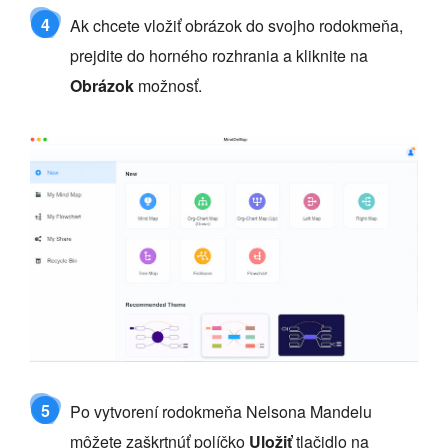
4
Ak chcete vložiť obrázok do svojho rodokmeňa,
prejdite do horného rozhrania a kliknite na
Obrázok
možnosť.
5
Po vytvorení rodokmeňa Nelsona Mandelu
môžete zaškrtnúť políčko
Uložiť
tlačidlo na