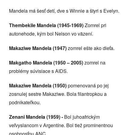
Mandela má šesť detí, dve s Winnie a štyri s Evelyn.
Thembekile Mandela (1945-1969)
Zomrel pri
autonehode, kým bol Nelson vo väzení.
Makaziwe Mandela (1947)
zomrel ešte ako dieťa.
Makgatho Mandela (1950 – 2005)
zomrel na
problémy súvisiace s AIDS.
Makaziwe Mandela (1950)
pomenovaná po jej
zosnulej sestre Makaziwe. Bola filantropkou a
podnikateľkou.
Zenani Mandela (1959) -
Bol juhoafrickým
veľvyslancom v Argentíne. Bol tiež prominentnou
osobnosťou ANC.