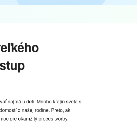
veľkého
stup
vať najmä u detí. Mnoho krajín sveta si
omostí o našej rodine. Preto, ak
moc pre okamžitý proces tvorby.