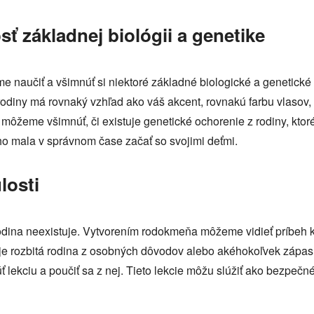
sť základnej biológii a genetike
 naučiť a všimnúť si niektoré základné biologické a genetické
rodiny má rovnaký vzhľad ako váš akcent, rovnakú farbu vlasov, 
môžeme všimnúť, či existuje genetické ochorenie z rodiny, kto
y ho mala v správnom čase začať so svojimi deťmi.
losti
odina neexistuje. Vytvorením rodokmeňa môžeme vidieť príbeh 
tuje rozbitá rodina z osobných dôvodov alebo akéhokoľvek zápas
ť lekciu a poučiť sa z nej. Tieto lekcie môžu slúžiť ako bezpeč