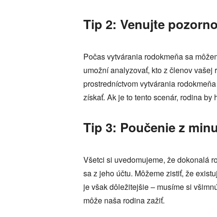
Tip 2: Venujte pozorno
Počas vytvárania rodokmeňa sa môžeme
umožní analyzovať, kto z členov vašej 
prostredníctvom vytvárania rodokmeňa 
získať. Ak je to tento scenár, rodina b
Tip 3: Poučenie z minu
Všetci si uvedomujeme, že dokonalá r
sa z jeho účtu. Môžeme zistiť, že exis
je však dôležitejšie – musíme si všimnú
môže naša rodina zažiť.