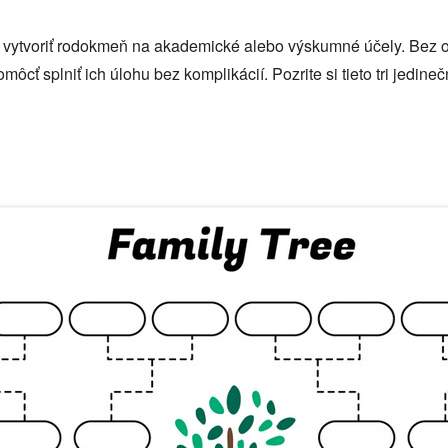
vytvoriť rodokmeň na akademické alebo výskumné účely. Bez o
ôcť splniť ich úlohu bez komplikácií. Pozrite si tieto tri jedine