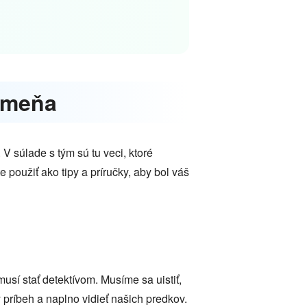
okmeňa
V súlade s tým sú tu veci, ktoré
 použiť ako tipy a príručky, aby bol váš
sí stať detektívom. Musíme sa uistiť,
ríbeh a naplno vidieť našich predkov.