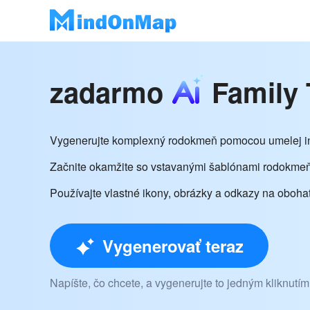
zadarmo
Family 
Vygenerujte komplexný rodokmeň pomocou umelej in
Začnite okamžite so vstavanými šablónami rodokme
Používajte vlastné ikony, obrázky a odkazy na oboh
Vygenerovať teraz
Napíšte, čo chcete, a vygenerujte to jedným kliknutím