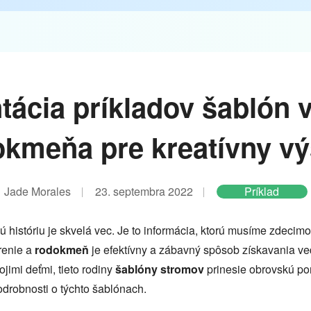
tácia príkladov šablón 
okmeňa pre kreatívny vý
Jade Morales
23. septembra 2022
Príklad
 históriu je skvelá vec. Je to informácia, ktorú musíme zdecimo
orenie a
rodokmeň
je efektívny a zábavný spôsob získavania ved
jimi deťmi, tieto rodiny
šablóny stromov
prinesie obrovskú po
odrobnosti o týchto šablónach.