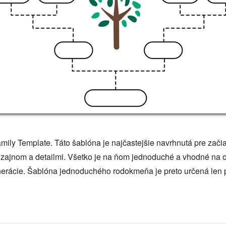
ily Template. Táto šablóna je najčastejšie navrhnutá pre zači
zajnom a detailmi. Všetko je na ňom jednoduché a vhodné na ok
nerácie. Šablóna jednoduchého rodokmeňa je preto určená len pr