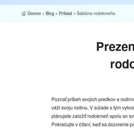
Domov
>
Blog
>
Príklad
>
Šablóna rodokmeňa
Prezen
rod
Poznať príbeh svojich predkov a rodinnú
váži svoju rodinu. V súlade s tým vytv
plánujete založiť rodokmeň spolu so svo
Pokračujte v čítaní, keď sa dozvieme p