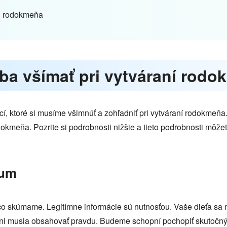
ch rodokmeňa
reba všímať pri vytváraní rod
í, ktoré si musíme všimnúť a zohľadniť pri vytváraní rodokmeňa. 
kmeňa. Pozrite si podrobnosti nižšie a tieto podrobnosti môžete
kum
o skúmame. Legitímne informácie sú nutnosťou. Vaše dieťa sa mu
ni musia obsahovať pravdu. Budeme schopní pochopiť skutočný p