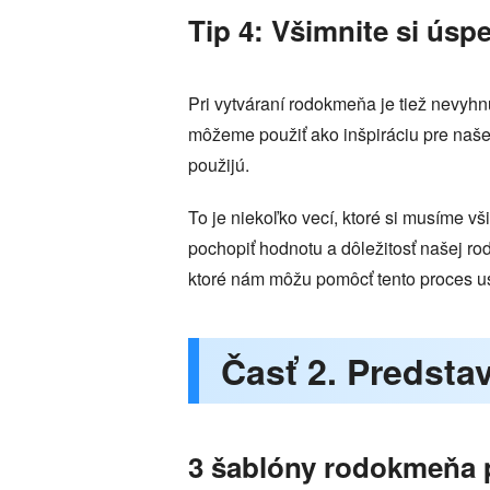
Tip 4: Všimnite si úsp
Pri vytváraní rodokmeňa je tiež nevyhn
môžeme použiť ako inšpiráciu pre naše 
použijú.
To je niekoľko vecí, ktoré si musíme v
pochopiť hodnotu a dôležitosť našej ro
ktoré nám môžu pomôcť tento proces us
Časť 2. Predst
3 šablóny rodokmeňa p