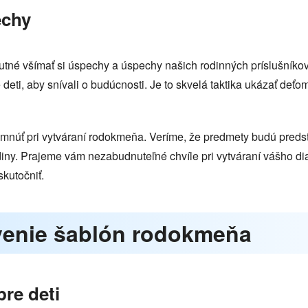
echy
utné všímať si úspechy a úspechy našich rodinných príslušníkov
deti, aby snívali o budúcnosti. Je to skvelá taktika ukázať deť
šimnúť pri vytváraní rodokmeňa. Veríme, že predmety budú preds
diny. Prajeme vám nezabudnuteľné chvíle pri vytváraní vášho di
kutočniť.
avenie šablón rodokmeňa
re deti