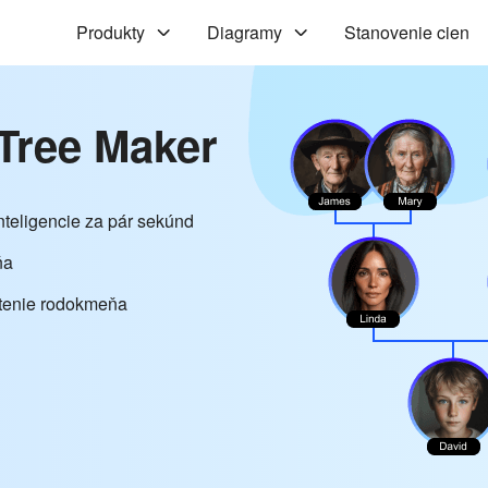
Produkty
Diagramy
Stanovenie cien
Tree Maker
teligencie za pár sekúnd
ňa
atenie rodokmeňa