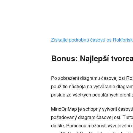
Získajte podrobnú časovú os Rokforts
Bonus: Najlepší tvorca
Po zobrazení diagramu časovej osi Rokf
použitie nástroja na vytváranie diagra
prístup zo všetkých populárnych prehlia
MindOnMap je schopný vytvoriť časovú o
požadovaný diagram časovej osi. Tieto
ďalšie. Pomocou možnosti vývojového d