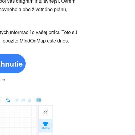
bol váš diagram intuitívnejší. Okrem
acovného alebo životného plánu,
h informácií o vašej práci. Toto sú
 os, použite MindOnMap ešte dnes.
ahnutie
nie