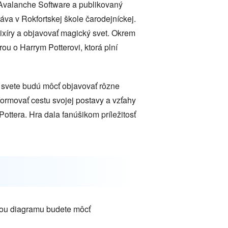
 Avalanche Software a publikovaný
áva v Rokfortskej škole čarodejníckej.
lixíry a objavovať magický svet. Okrem
rou o Harrym Potterovi, ktorá plní
 svete budú môcť objavovať rôzne
 formovať cestu svojej postavy a vzťahy
ottera. Hra dala fanúšikom príležitosť
ocou diagramu budete môcť