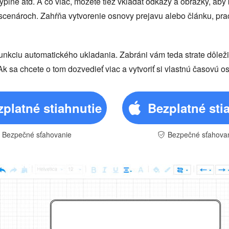
výplne atď. A čo viac, môžete tiež vkladať odkazy a obrázky, aby 
scenároch. Zahŕňa vytvorenie osnovy prejavu alebo článku, pr
iu automatického ukladania. Zabráni vám teda strate dôležitýc
 Ak sa chcete o tom dozvedieť viac a vytvoriť si vlastnú časovú
zplatné stiahnutie
Bezplatné sti
Bezpečné sťahovanie
Bezpečné sťahova