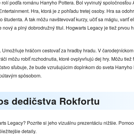
 rolí podľa románu Harryho Pottera. Bol vyvinutý spoločnosťou
ntertainment. Hra, ktorá je z pohľadu tretej osoby. Hra sa odohr
 študenta. A tak môžu navštevovať kurzy, učiť sa mágiu, variť e
je nový a plný dobrodružný titul. Hogwarts Legacy je tiež prvou h
a. Umožňuje hráčom cestovať za hradby hradu. V čarodejníckom
ráči môžu robiť rozhodnutia, ktoré ovplyvňujú dej hry. Môžu tiež
čstvo sľubuje, že bude vzrušujúcim doplnkom do sveta Harryho P
a pútavým spôsobom.
os dedičstva Rokfortu
rts Legacy? Pozrite si jeho vizuálnu prezentáciu nižšie. Pom
ežitejšie detaily.