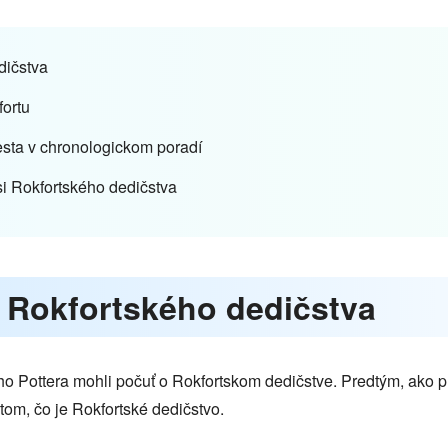
dičstva
fortu
esta v chronologickom poradí
si Rokfortského dedičstva
 Rokfortského dedičstva
ho Pottera mohli počuť o Rokfortskom dedičstve. Predtým, ako 
tom, čo je Rokfortské dedičstvo.