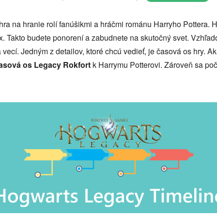
ra na hranie rolí fanúšikmi a hráčmi románu Harryho Pottera. 
. Takto budete ponorení a zabudnete na skutočný svet. Vzhľad
a vecí. Jedným z detailov, ktoré chcú vedieť, je časová os hry. Ak 
asová os Legacy Rokfort
k Harrymu Potterovi. Zároveň sa po