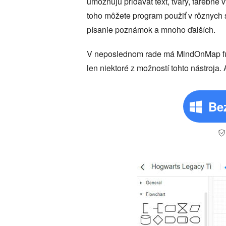
umožňujú pridávať text, tvary, farebné 
toho môžete program použiť v rôznych 
písanie poznámok a mnoho ďalších.
V neposlednom rade má MindOnMap funkc
len niektoré z možností tohto nástroja.
Be