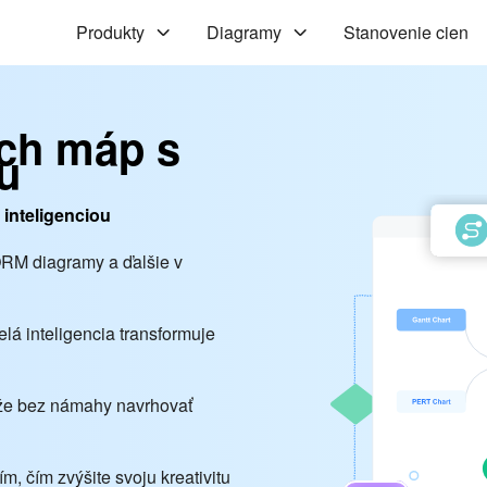
Produkty
Diagramy
Stanovenie cien
ch máp s
u
inteligenciou
ORM diagramy a ďalšie v
lá inteligencia transformuje
ôže bez námahy navrhovať
ím, čím zvýšite svoju kreativitu