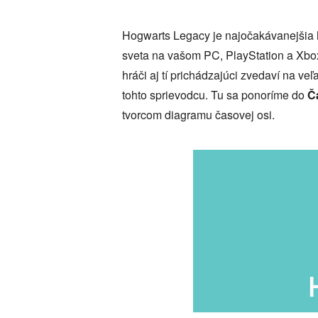
Hogwarts Legacy je najočakávanejšia h
sveta na vašom PC, PlayStation a Xbox
hráči aj tí prichádzajúci zvedaví na veľ
tohto sprievodcu. Tu sa ponoríme do
Č
tvorcom diagramu časovej osi.