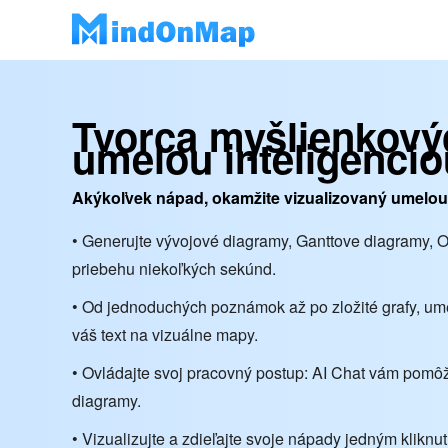
Tvorca myšlienkový
umelou inteligencio
Akýkoľvek nápad, okamžite vizualizovaný umelou 
• Generujte vývojové diagramy, Ganttove diagramy, 
priebehu niekoľkých sekúnd.
• Od jednoduchých poznámok až po zložité grafy, ume
váš text na vizuálne mapy.
• Ovládajte svoj pracovný postup: AI Chat vám pom
diagramy.
• Vizualizujte a zdieľajte svoje nápady jedným kliknut