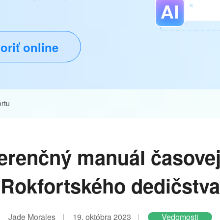
oriť online
rtu
erenčný manuál časovej
Rokfortského dedičstva
Jade Morales
19. októbra 2023
Vedomosti