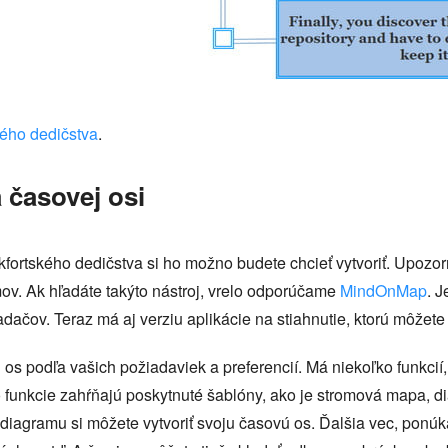
kého dedičstva
.
 časovej osi
ortského dedičstva si ho možno budete chcieť vytvoriť. Upozor
mov. Ak hľadáte takýto nástroj, vrelo odporúčame
MindOnMap
. 
dačov. Teraz má aj verziu aplikácie na stiahnutie, ktorú môžete
s podľa vašich požiadaviek a preferencií. Má niekoľko funkcií,
 funkcie zahŕňajú poskytnuté šablóny, ako je stromová mapa, di
iagramu si môžete vytvoriť svoju časovú os. Ďalšia vec, ponúk