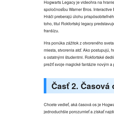
Hogwarts Legacy je videohra na hranie
spoločnosťou Warner Bros. Interactive E
Hráči preberajú úlohu prispôsobiteľného
toho, titul Rokfortský legacy predstavu
franšízu.
Hra ponúka zážitok z otvoreného svet
miesta, stvorenia atď. Ako postupujú, h
s ostatnými študentmi. Rokfortské dedi
prežiť svoje magické fantázie novým 
Časť 2. Časová 
Chcete vedieť, aká časová os je Hogwa
jednoduchšie porozumieť a získať najdôl