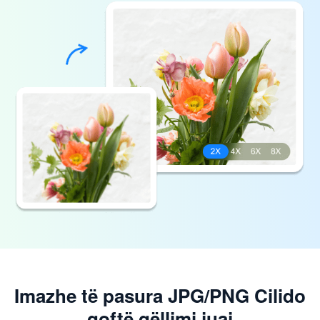
Imazhe të pasura JPG/PNG Cilido
qoftë qëllimi juaj