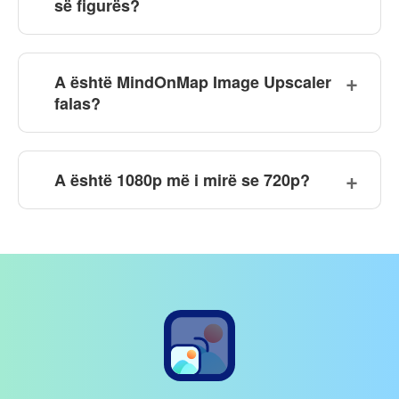
së figurës?
A është MindOnMap Image Upscaler
falas?
A është 1080p më i mirë se 720p?