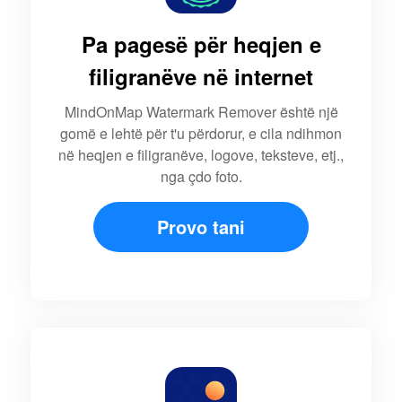
Pa pagesë për heqjen e
filigranëve në internet
MindOnMap Watermark Remover është një
gomë e lehtë për t'u përdorur, e cila ndihmon
në heqjen e filigranëve, logove, teksteve, etj.,
nga çdo foto.
Provo tani