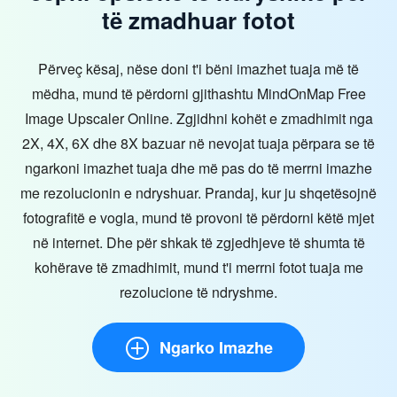
të zmadhuar fotot
Përveç kësaj, nëse doni t'i bëni imazhet tuaja më të
mëdha, mund të përdorni gjithashtu MindOnMap Free
Image Upscaler Online. Zgjidhni kohët e zmadhimit nga
2X, 4X, 6X dhe 8X bazuar në nevojat tuaja përpara se të
ngarkoni imazhet tuaja dhe më pas do të merrni imazhe
me rezolucionin e ndryshuar. Prandaj, kur ju shqetësojnë
fotografitë e vogla, mund të provoni të përdorni këtë mjet
në internet. Dhe për shkak të zgjedhjeve të shumta të
kohërave të zmadhimit, mund t'i merrni fotot tuaja me
rezolucione të ndryshme.
Ngarko Imazhe