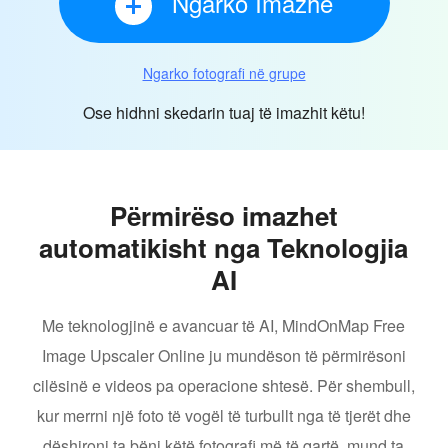
Ngarko Imazhe
Ngarko fotografi në grupe
Ose hidhni skedarin tuaj të imazhit këtu!
Përmirëso imazhet
automatikisht nga Teknologjia
AI
Me teknologjinë e avancuar të AI, MindOnMap Free
Image Upscaler Online ju mundëson të përmirësoni
cilësinë e videos pa operacione shtesë. Për shembull,
kur merrni një foto të vogël të turbullt nga të tjerët dhe
dëshironi ta bëni këtë fotografi më të qartë, mund ta