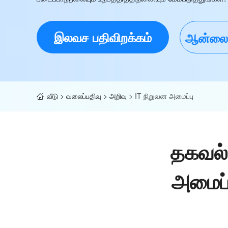
இலவச பதிவிறக்கம்
ஆன்லைனி
வீடு
>
வலைப்பதிவு
>
அறிவு
>
IT நிறுவன அமைப்பு
தகவல்
அமைப்