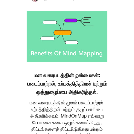
மன வரைபடத்தின் நன்மைகள்:
படைப்பாற்றல், உற்பத்தித்திறன் மற்றும்
ஒத்துழைப்பை அதிகரித்தல்.
மன வரைபடத்தின் மூலம் படைப்பாற்றல்,
உற்பத்தித்திறன் மற்றும் குழுப்பணியை
அதிகரிக்கவும். MindOnMap எவ்வாறு
யோசனைகளை ஒழுங்கமைக்கிறது,
திட்டங்களைத் திட்டமிடுகிறது மற்றும்