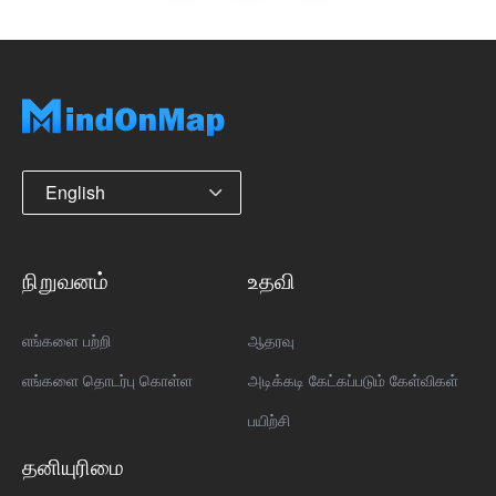
English
நிறுவனம்
உதவி
எங்களை பற்றி
ஆதரவு
எங்களை தொடர்பு கொள்ள
அடிக்கடி கேட்கப்படும் கேள்விகள்
பயிற்சி
தனியுரிமை