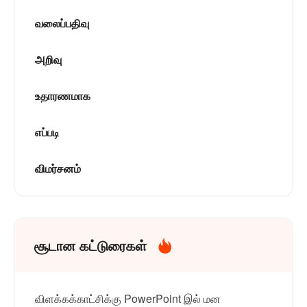
வலைப்பதிவு
அறிவு
உதாரணமாக
எப்படி
விமர்சனம்
சூடான கட்டுரைகள்
விளக்கக்காட்சிக்கு PowerPoint இல் மன