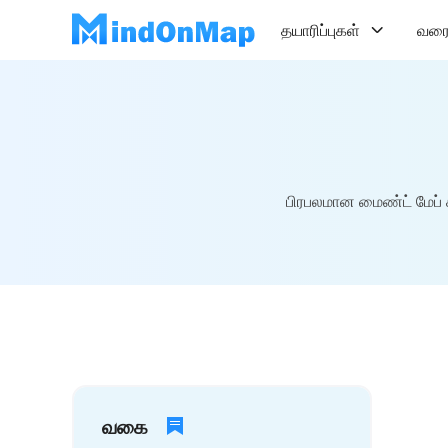
தயாரிப்புகள்
வரை
பிரபலமான மைண்ட் மேப் க
வகை