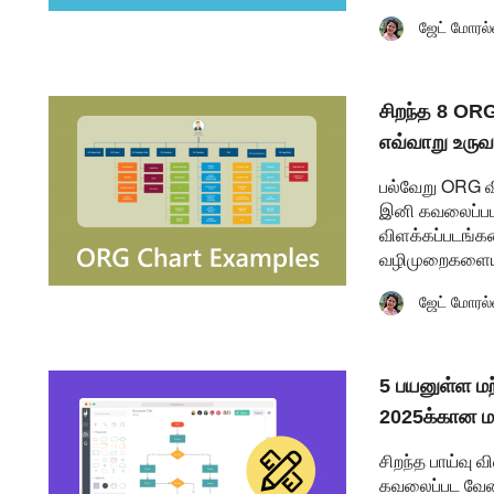
ஜேட் மோரல்
சிறந்த 8 ORG
எவ்வாறு உருவ
பல்வேறு ORG வி
இனி கவலைப்பட 
விளக்கப்படங்க
வழிமுறைகளையும
ஜேட் மோரல்
5 பயனுள்ள மற
2025க்கான மத
சிறந்த பாய்வு
கவலைப்பட வேண்