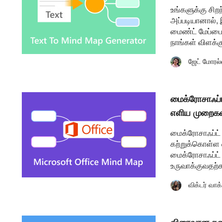
உங்களுக்கு சிற
அப்படியானால், 
மைண்ட் மேப்பை
நாங்கள் விளக்க
ஜேட் மோரல்
மைக்ரோசாஃப்
எளிய முறைகள
மைக்ரோசாஃப்ட் 
கற்றுக்கொள்ள வ
மைக்ரோசாஃப்ட்
உருவாக்குவதற்
விக்டர் வாக்