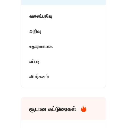
வலைப்பதிவு
அறிவு
உதாரணமாக
எப்படி
விமர்சனம்
சூடான கட்டுரைகள்