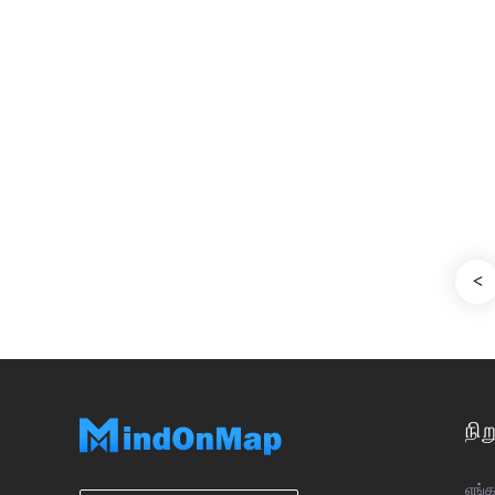
நி
எங்க