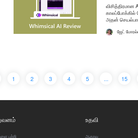
விசித்திரமான 
காலப்போக்கில் 
அதன் செயல்பாடு
ஜேட் மோரல்
1
2
3
4
5
...
15
றுவனம்
உதவி
ளை பற்றி
ஆதரவு