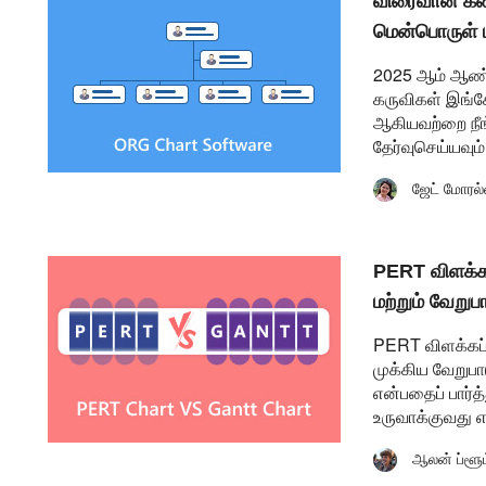
விரைவான கண்
மென்பொருள் ம
2025 ஆம் ஆண்ட
கருவிகள் இங்க
ஆகியவற்றை நீங்
தேர்வுசெய்யவும்
ஜேட் மோரல்
PERT விளக்கப
மற்றும் வேறுப
PERT விளக்கப்ப
முக்கிய வேறுபா
என்பதைப் பார்த
உருவாக்குவது 
ஆலன் ப்ளூம்