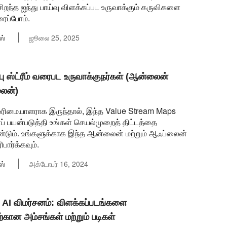
றந்த ஐந்து பாய்வு விளக்கப்பட உருவாக்கும் கருவிகளை
ரைப்போம்.
ஸ்
ஜூலை 25, 2025
்பு ஸ்ட்ரீம் வரைபட உருவாக்குநர்கள் (ஆன்லைன்
லைன்)
உரிமையாளராக இருந்தால், இந்த Value Stream Maps
ப் பயன்படுத்தி உங்கள் செயல்முறைத் திட்டத்தை
ண்டும். உங்களுக்காக இந்த ஆன்லைன் மற்றும் ஆஃப்லைன்
பார்க்கவும்.
ஸ்
அக்டோபர் 16, 2024
 AI விமர்சனம்: விளக்கப்படங்களை
்கான அம்சங்கள் மற்றும் படிகள்