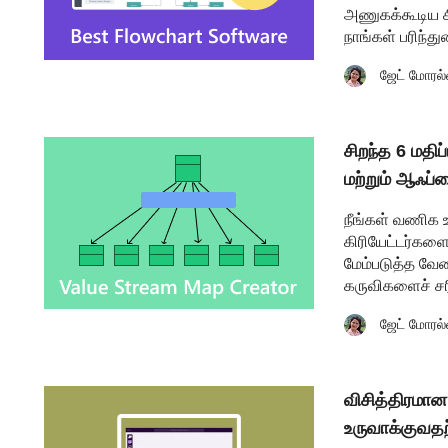
அணுகக்கூடிய சி
நாங்கள் பரிந்து
ஜேட் மோரல்
சிறந்த 6 மதிப
மற்றும் ஆஃப்
நீங்கள் வணிக 
கிரியேட்டர்களை
மேம்படுத்த வே
கருவிகளைச் சரி
ஜேட் மோரல்
விசித்திரமான
உருவாக்குவதற