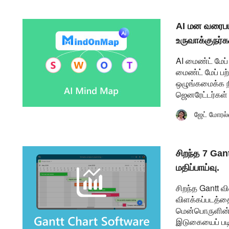
AI மன வரைபட
உருவாக்குநர்
AI மைண்ட் மேப்
மைண்ட் மேப் ப
ஒழுங்கமைக்க நீ
ஜெனரேட்டர்கள் 
ஜேட் மோரல்
சிறந்த 7 Ga
மதிப்பாய்வு.
சிறந்த Gantt 
விளக்கப்படத்தை
மென்பொருளின் 
இடுகையைப் படி