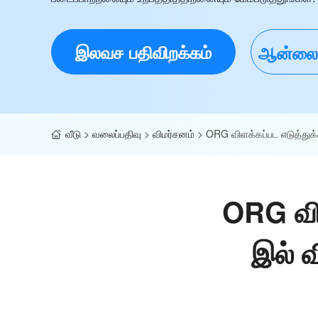
இலவச பதிவிறக்கம்
ஆன்லைனி
வீடு
>
வலைப்பதிவு
>
விமர்சனம்
>
ORG விளக்கப்பட எடுத்துக்
ORG விள
இல் வ