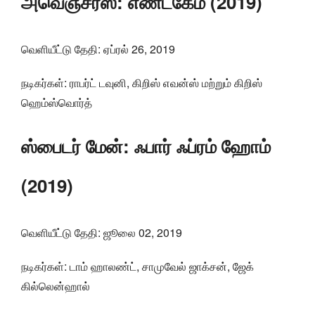
அவெஞ்சர்ஸ்: எண்ட்கேம் (2019)
வெளியீட்டு தேதி: ஏப்ரல் 26, 2019
நடிகர்கள்: ராபர்ட் டவுனி, கிறிஸ் எவன்ஸ் மற்றும் கிறிஸ்
ஹெம்ஸ்வொர்த்
ஸ்பைடர் மேன்: ஃபார் ஃப்ரம் ஹோம்
(2019)
வெளியீட்டு தேதி: ஜூலை 02, 2019
நடிகர்கள்: டாம் ஹாலண்ட், சாமுவேல் ஜாக்சன், ஜேக்
கில்லென்ஹால்