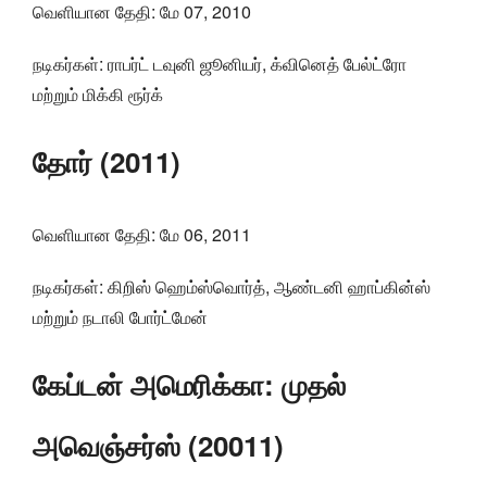
வெளியான தேதி: மே 07, 2010
நடிகர்கள்: ராபர்ட் டவுனி ஜூனியர், க்வினெத் பேல்ட்ரோ
மற்றும் மிக்கி ரூர்க்
தோர் (2011)
வெளியான தேதி: மே 06, 2011
நடிகர்கள்: கிறிஸ் ஹெம்ஸ்வொர்த், ஆண்டனி ஹாப்கின்ஸ்
மற்றும் நடாலி போர்ட்மேன்
கேப்டன் அமெரிக்கா: முதல்
அவெஞ்சர்ஸ் (20011)