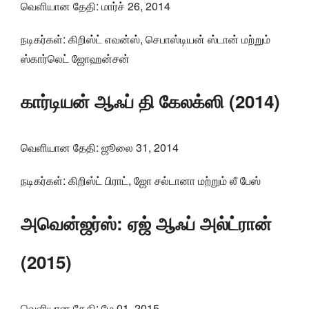
வெளியான தேதி: மார்ச் 26, 2014
நடிகர்கள்: கிறிஸ்ட் எவன்ஸ், செபாஸ்டியன் ஸ்டான் மற்றும்
ஸ்கார்லெட் ஜோஹன்சன்
கார்டியன் ஆஃப் தி கேலக்ஸி (2014)
வெளியான தேதி: ஜூலை 31, 2014
நடிகர்கள்: கிறிஸ்ட் பிராட், ஜோ சல்டானா மற்றும் லீ பேஸ்
அவென்ஜர்ஸ்: ஏஜ் ஆஃப் அல்ட்ரான்
(2015)
வெளியான தேதி: மே 01, 2015