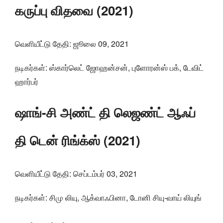
கருப்பு விதவை (2021)
வெளியீட்டு தேதி: ஜூலை 09, 2021
நடிகர்கள்: ஸ்கார்லெட் ஜோஹன்சன், புளோரன்ஸ் பக், டேவிட்
ஹார்பர்
ஷாங்-சி அண்ட் தி லெஜண்ட் ஆஃப்
தி டென் ரிங்க்ஸ் (2021)
வெளியீட்டு தேதி: செப்டம்பர் 03, 2021
நடிகர்கள்: சிமு லியு, ஆக்வாஃபினா, டோனி சியு-வாய் லியுங்