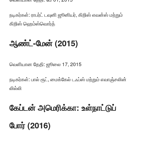
நடிகர்கள்: ராபர்ட் டவுனி ஜூனியர், கிறிஸ் எவன்ஸ் மற்றும்
கிறிஸ் ஹெம்ஸ்வொர்த்
ஆண்ட்-மேன் (2015)
வெளியான தேதி: ஜூலை 17, 2015
நடிகர்கள்: பால் ரூட், மைக்கேல் டஃப்ஸ் மற்றும் எவாஞ்சலின்
லில்லி
கேப்டன் அமெரிக்கா: உள்நாட்டுப்
போர் (2016)