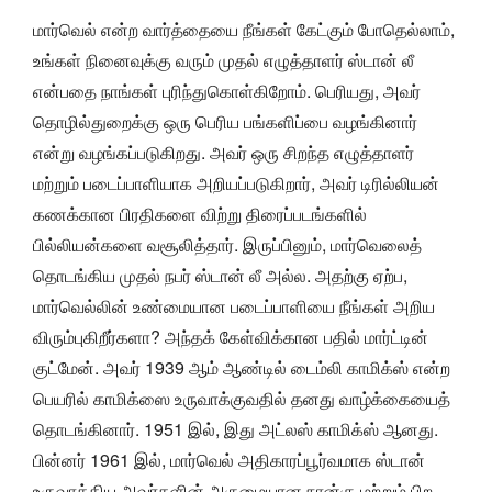
மார்வெல் என்ற வார்த்தையை நீங்கள் கேட்கும் போதெல்லாம்,
உங்கள் நினைவுக்கு வரும் முதல் எழுத்தாளர் ஸ்டான் லீ
என்பதை நாங்கள் புரிந்துகொள்கிறோம். பெரியது, அவர்
தொழில்துறைக்கு ஒரு பெரிய பங்களிப்பை வழங்கினார்
என்று வழங்கப்படுகிறது. அவர் ஒரு சிறந்த எழுத்தாளர்
மற்றும் படைப்பாளியாக அறியப்படுகிறார், அவர் டிரில்லியன்
கணக்கான பிரதிகளை விற்று திரைப்படங்களில்
பில்லியன்களை வசூலித்தார். இருப்பினும், மார்வெலைத்
தொடங்கிய முதல் நபர் ஸ்டான் லீ அல்ல. அதற்கு ஏற்ப,
மார்வெல்லின் உண்மையான படைப்பாளியை நீங்கள் அறிய
விரும்புகிறீர்களா? அந்தக் கேள்விக்கான பதில் மார்ட்டின்
குட்மேன். அவர் 1939 ஆம் ஆண்டில் டைம்லி காமிக்ஸ் என்ற
பெயரில் காமிக்ஸை உருவாக்குவதில் தனது வாழ்க்கையைத்
தொடங்கினார். 1951 இல், இது அட்லஸ் காமிக்ஸ் ஆனது.
பின்னர் 1961 இல், மார்வெல் அதிகாரப்பூர்வமாக ஸ்டான்
உருவாக்கிய அவர்களின் அருமையான நான்கு மற்றும் பிற