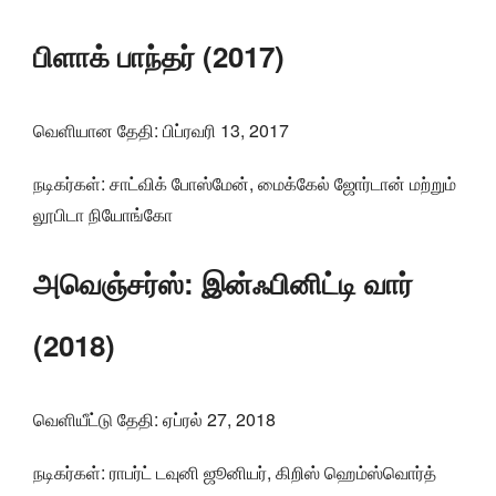
பிளாக் பாந்தர் (2017)
வெளியான தேதி: பிப்ரவரி 13, 2017
நடிகர்கள்: சாட்விக் போஸ்மேன், மைக்கேல் ஜோர்டான் மற்றும்
லூபிடா நியோங்கோ
அவெஞ்சர்ஸ்: இன்ஃபினிட்டி வார்
(2018)
வெளியீட்டு தேதி: ஏப்ரல் 27, 2018
நடிகர்கள்: ராபர்ட் டவுனி ஜூனியர், கிறிஸ் ஹெம்ஸ்வொர்த்