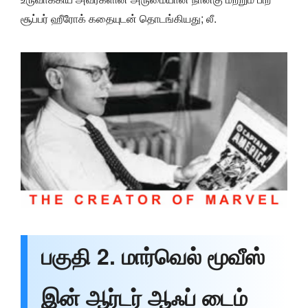
சூப்பர் ஹீரோக் கதையுடன் தொடங்கியது; லீ.
பகுதி 2. மார்வெல் மூவீஸ்
இன் ஆர்டர் ஆஃப் டைம்