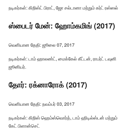
நடிகர்கள்: கிறிஸ்ட் பிராட், ஜோ சல்டானா மற்றும் கர்ட் ரஸ்ஸல்
ஸ்பைடர் மேன்: ஹோம்கமிங் (2017)
வெளியான தேதி: ஜூலை 07, 2017
நடிகர்கள்: டாம் ஹாலண்ட், மைக்கேல் கீட்டன், ராபர்ட் டவுனி
ஜூனியர்.
தோர்: ரக்னாரோக் (2017)
வெளியான தேதி: நவம்பர் 03, 2017
நடிகர்கள்: கிறிஸ் ஹெம்ஸ்வொர்த், டாம் ஹிடில்ஸ்டன் மற்றும்
கேட் பிளான்செட்