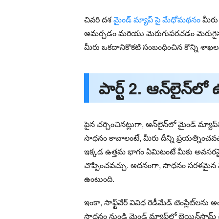
చివరి దశ
మైండ్ మ్యాప్ పై మేధోమథనం
మీరు 
అమర్చడం మరియు మెరుగుపరచడం మెరుగైన ఫల
మీరు ఒకదానికొకటి సంబంధించిన కొన్ని శా
పార్ట్ 2. ఆన్‌లైన్‌లో
పైన చర్చించినట్లుగా, ఆన్‌లైన్‌లో మైండ్ 
సాధనం కావాలంటే, మీరు దీన్ని ప్రయత్నించవ
ఇక్కడ ఉత్తమ భాగం ఏమిటంటే మీకు అవసరమైన అ
చొప్పించవచ్చు. అదనంగా, సాధనం సరళమైన వ
ఉంటుంది.
ఇంకా, సాఫ్ట్‌వేర్ వివిధ రెడీమేడ్ టెంప్లేట
సాధనం నుండి మైండ్ మ్యాప్‌లో బ్రెయిన్‌స్ట