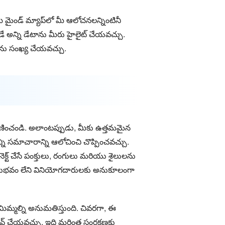
ైండ్ మ్యాప్‌లో మీ ఆలోచనలన్నింటినీ
అన్ని డేటాను మీరు హైలైట్ చేయవచ్చు.
ను సంఖ్య చేయవచ్చు.
ిగణించండి. అలాంటప్పుడు, మీకు ఉత్తమమైన
ి సమాచారాన్ని ఆలోచించి చొప్పించవచ్చు.
్ట్ చేసే పంక్తులు, రంగులు మరియు శైలులను
అనుభవం లేని వినియోగదారులకు అనుకూలంగా
 మిమ్మల్ని అనుమతిస్తుంది. చివరగా, ఈ
సేవ్ చేయవచ్చు, ఇది మరింత సంరక్షణకు