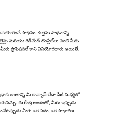
 ఉపయోగించే సాధనం. ఉత్తమ సాధనాన్ని
్లు మరియు రెడీమేడ్ టెంప్లేట్‌లు వంటి మీకు
మీరు ప్రొఫెషనల్ కాని వినియోగదారు అయితే,
ధాన అంశాన్ని మీ కాన్వాస్ లేదా పేజీ మధ్యలో
గీయవచ్చు. ఈ కేంద్ర అంశంతో, మీరు ఇప్పుడు
దిలించేటప్పుడు మీరు ఒక పదం, ఒక సాధారణ