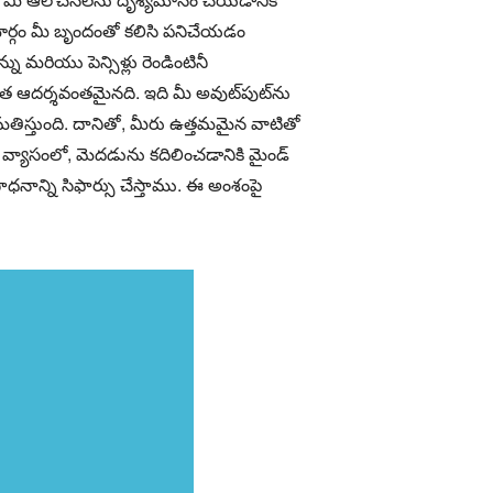
ర్గం మీ బృందంతో కలిసి పనిచేయడం
 మరియు పెన్సిళ్లు రెండింటినీ
త ఆదర్శవంతమైనది. ఇది మీ అవుట్‌పుట్‌ను
తిస్తుంది. దానితో, మీరు ఉత్తమమైన వాటితో
ఈ వ్యాసంలో, మెదడును కదిలించడానికి మైండ్
నాన్ని సిఫార్సు చేస్తాము. ఈ అంశంపై