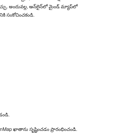
 అందువల్ల, ఆన్‌లైన్‌లో మైండ్ మ్యాప్‌లో
ి సంకోచించకండి.
డండి.
nMap ఖాతాను సృష్టించడం ప్రారంభించండి.