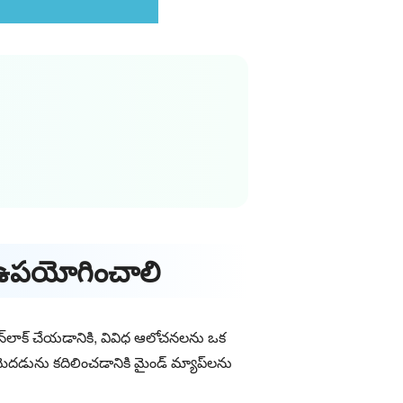
లా ఉపయోగించాలి
్‌లాక్ చేయడానికి, వివిధ ఆలోచనలను ఒక
ెదడును కదిలించడానికి మైండ్ మ్యాప్‌లను