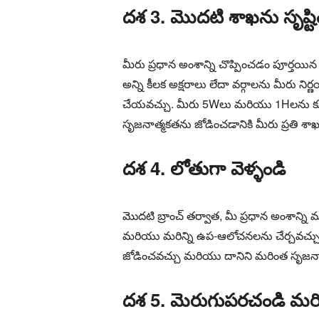
దశ 3. మొదటి శాఖను సృష్ట
మీరు ప్రధాన అంశాన్ని చొప్పించడం పూర్తయి
అన్ని కీలక అక్షరాలు లేదా వర్గాలను మీరు ని
చేయవచ్చు. మీరు 5Wలు మరియు 1Hలను కూడా
సృజనాత్మకతను జోడించడానికి మీరు ప్రతి 
దశ 4. లోతుగా వెళ్ళండి
మొదటి బ్రాంచ్ తర్వాత, మీ ప్రధాన అంశాన్ని
మరియు మరిన్ని ఉప-ఆలోచనలను చేర్చవచ్చు. 
జోడించవచ్చు మరియు దానిని మరింత సృజన
దశ 5. మెరుగుపరచండి మరి