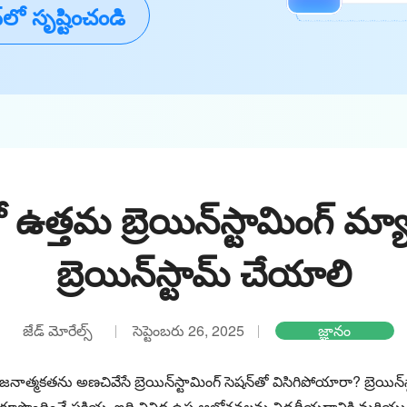
్‌లో సృష్టించండి
ో ఉత్తమ బ్రెయిన్‌స్టామింగ్ మ్
బ్రెయిన్‌స్టామ్ చేయాలి
జేడ్ మోరేల్స్
సెప్టెంబరు 26, 2025
జ్ఞానం
త్మకతను అణచివేసే బ్రెయిన్‌స్టామింగ్ సెషన్‌తో విసిగిపోయారా? బ్రెయిన్‌
రూపొందించే ప్రక్రియ. ఇది వివిధ ఉప-ఆలోచనలను విడదీయడానికి మరి