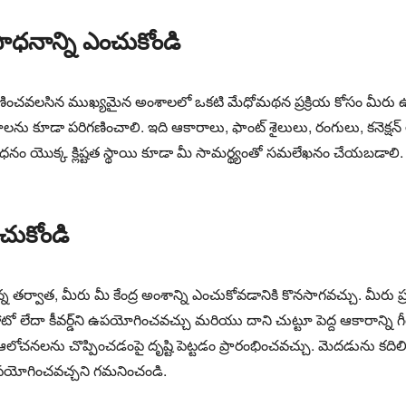
 సాధనాన్ని ఎంచుకోండి
పరిగణించవలసిన ముఖ్యమైన అంశాలలో ఒకటి మేధోమథన ప్రక్రియ కోసం మీరు
ను కూడా పరిగణించాలి. ఇది ఆకారాలు, ఫాంట్ శైలులు, రంగులు, కనెక్షన్ లైన
నం యొక్క క్లిష్టత స్థాయి కూడా మీ సామర్థ్యంతో సమలేఖనం చేయబడాలి. 
ంచుకోండి
తర్వాత, మీరు మీ కేంద్ర అంశాన్ని ఎంచుకోవడానికి కొనసాగవచ్చు. మీరు ప్ర
 లేదా కీవర్డ్‌ని ఉపయోగించవచ్చు మరియు దాని చుట్టూ పెద్ద ఆకారాన్ని 
ఆలోచనలను చొప్పించడంపై దృష్టి పెట్టడం ప్రారంభించవచ్చు. మెదడును క
 ఉపయోగించవచ్చని గమనించండి.