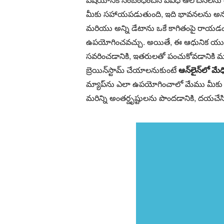
మీకు సహాయపడుతుంది, ఇది భావనలను అనుసంధ
మరియు అన్ని డేటాను ఒకే కాగితంపై రాయడం. 
ఉపయోగించవచ్చు. అయితే, ఈ ఆధునిక యుగంలో
సవరించడానికి, ఇతరులతో పంచుకోవడానికి మర
బ్రెయిన్‌స్టామ్ చేయాలనుకుంటే
ఆన్‌లైన్‌లో మ
మ్యాప్‌ను ఎలా ఉపయోగించాలో మేము మీకు నే
మరిన్ని అంతర్దృష్టులను పొందడానికి, దయచే