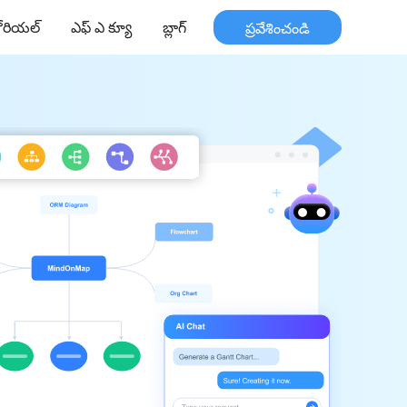
ోరియల్
ఎఫ్ ఎ క్యూ
బ్లాగ్
ప్రవేశించండి