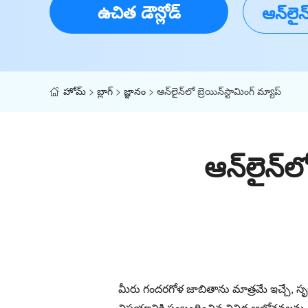
ఉచిత డౌన్లోడ్
ఆన్‌లైన
హోమ్
>
బ్లాగ్
>
జ్ఞానం
>
ఆన్‌లైన్‌లో బ్రెయిన్‌స్టామింగ్ మ్యాప్
ఆన్‌లైన్‌ల
మీరు గందరగోళ జాబితాను మాత్రమే ఇచ్చే, సృజనా
విషయానికి సంబంధించిన వివిధ ఆలోచనలను 