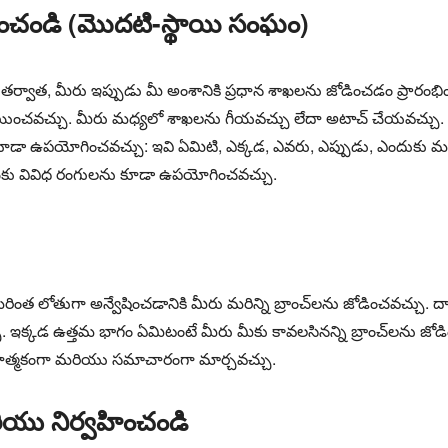
ించండి (మొదటి-స్థాయి సంఘం)
న తర్వాత, మీరు ఇప్పుడు మీ అంశానికి ప్రధాన శాఖలను జోడించడం ప్రారంభ
ర్ణయించవచ్చు. మీరు మధ్యలో శాఖలను గీయవచ్చు లేదా అటాచ్ చేయవచ్చు. మీరు
 ఉపయోగించవచ్చు: ఇవి ఏమిటి, ఎక్కడ, ఎవరు, ఎప్పుడు, ఎందుకు మర
శాఖకు వివిధ రంగులను కూడా ఉపయోగించవచ్చు.
 మరింత లోతుగా అన్వేషించడానికి మీరు మరిన్ని బ్రాంచ్‌లను జోడించవచ్చు
ఇక్కడ ఉత్తమ భాగం ఏమిటంటే మీరు మీకు కావలసినన్ని బ్రాంచ్‌లను జో
ాత్మకంగా మరియు సమాచారంగా మార్చవచ్చు.
యు నిర్వహించండి