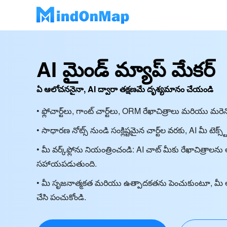
AI మైండ్ మ్యాప్ మేకర్
ఏ ఆలోచననైనా, AI ద్వారా తక్షణమే దృశ్యమానం చేయండి
• ఫ్లోచార్ట్‌లు, గాంట్ చార్ట్‌లు, ORM రేఖాచిత్రాలు మరియు మరెన
• సాధారణ నోట్స్ నుండి సంక్లిష్టమైన చార్ట్‌ల వరకు, AI మీ టెక్స
• మీ వర్క్‌ఫ్లోను నియంత్రించండి: AI చాట్ మీకు రేఖాచిత్ర
సహాయపడుతుంది.
• మీ సృజనాత్మకత మరియు ఉత్పాదకతను పెంచుకుంటూ, మీ ఆలో
చేసి పంచుకోండి.