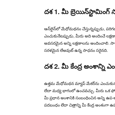
దశ 1. మీ బ్రెయిన్‌స్టామింగ్
ఆన్‌లైన్‌లో మేధోమథనం చేస్తున్నప్పుడు, 
ఎంచుకునేటప్పుడు, మీరు అది అందించే లక్షణాల
అవసరమైన అన్ని లక్షణాలను అందించాలి. సాధ
సరళమైన లేఅవుట్ ఉన్న సాధనం సరైనది.
దశ 2. మీ కేంద్ర అంశాన్ని ఎ
ఉత్తమ మేధోమథన మ్యాప్ మేకర్‌ను ఎంచుకున్న 
లేదా మధ్య భాగంలో ఉంచవచ్చు. మీరు ఒక ఫోటో
మీ ప్రధాన అంశానికి సంబంధించిన అన్ని ఉప-
పదబంధం లేదా చిత్రాన్ని మీ కేంద్ర అంశంగా