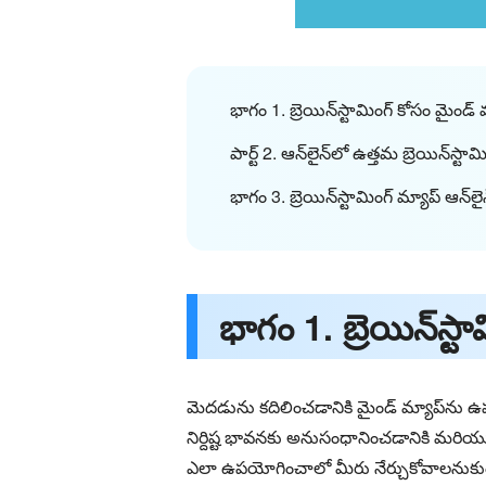
భాగం 1. బ్రెయిన్‌స్టామింగ్ కోసం మైం
పార్ట్ 2. ఆన్‌లైన్‌లో ఉత్తమ బ్రెయిన్‌స్టా
భాగం 3. బ్రెయిన్‌స్టామింగ్ మ్యాప్ ఆన్‌ల
భాగం 1. బ్రెయిన్‌స
మెదడును కదిలించడానికి మైండ్ మ్యాప్‌ను 
నిర్దిష్ట భావనకు అనుసంధానించడానికి మరియ
ఎలా ఉపయోగించాలో మీరు నేర్చుకోవాలనుకుంటే