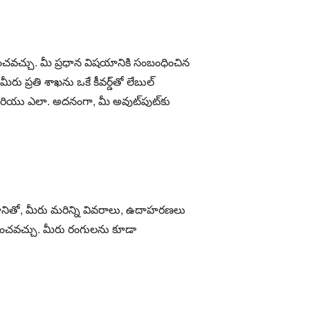
ించవచ్చు. మీ ప్రధాన విషయానికి సంబంధించిన
 ప్రతి శాఖను ఒకే కీవర్డ్‌తో లేబుల్
ియు ఎలా. అదనంగా, మీ అవుట్‌పుట్‌కు
. దానితో, మీరు మరిన్ని వివరాలు, ఉదాహరణలు
డించవచ్చు. మీరు రంగులను కూడా