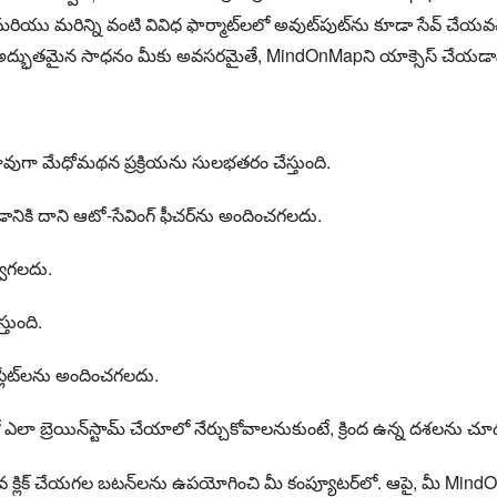
మరిన్ని వంటి వివిధ ఫార్మాట్‌లలో అవుట్‌పుట్‌ను కూడా సేవ్ చేయవచ్చు.
్భుతమైన సాధనం మీకు అవసరమైతే, MindOnMapని యాక్సెస్ చేయడానిక
సజావుగా మేధోమథన ప్రక్రియను సులభతరం చేస్తుంది.
ికి దాని ఆటో-సేవింగ్ ఫీచర్‌ను అందించగలదు.
్వగలదు.
్తుంది.
ప్లేట్‌లను అందించగలదు.
ఎలా బ్రెయిన్‌స్టామ్ చేయాలో నేర్చుకోవాలనుకుంటే, క్రింద ఉన్న దశలను చూ
వ క్లిక్ చేయగల బటన్‌లను ఉపయోగించి మీ కంప్యూటర్‌లో. ఆపై, మీ MindO