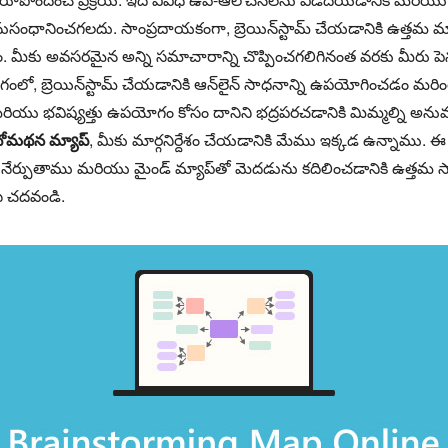
ానించగలదు. సాంప్రదాయకంగా, బ్రెయిన్‌స్టామ్ చేయడానికి ఉత్తమ మా
మీకు అవసరమైన అన్ని సమాచారాన్ని చొప్పించగలిగినంత వరకు మీరు పెన్ను
, బ్రెయిన్‌స్టామ్ చేయడానికి ఆన్‌లైన్ సాధనాన్ని ఉపయోగించడం మరిం
ియు భవిష్యత్తు ఉపయోగం కోసం దానిని భద్రపరచడానికి మిమ్మల్ని అనుమ
ేధోమథన మ్యాప్
, మీకు మార్గనిర్దేశం చేయడానికి మేము ఇక్కడ ఉన్నాము. 
ర్పుతాము మరియు మైండ్ మ్యాప్‌తో మెదడును కదిలించడానికి ఉత్తమ సాధ
సి చదవండి.