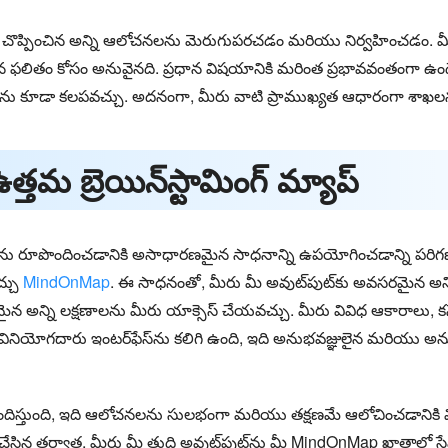
చొప్పించిన అన్ని ఆలోచనలను మెరుగుపరచడం మరియు నిర్వహించడం. మీ మ
ితం కోసం అనువైనది. ప్రధాన విషయానికి మరింత ప్రభావవంతంగా ఉండే 
ఖలను కూడా కలపవచ్చు. అదనంగా, మీరు వాటి ప్రాముఖ్యత ఆధారంగా శాఖల
 ఉత్తమ బ్రెయిన్‌స్టామింగ్ మ్యాప్
మ్యాప్‌ను రూపొందించడానికి అసాధారణమైన సాధనాన్ని ఉపయోగించడాన్ని పర
చ్చు
MindOnMap
. ఈ సాధనంతో, మీరు మీ అవుట్‌పుట్‌కు అవసరమైన అన్న
న్ని లక్షణాలను మీరు యాక్సెస్ చేయవచ్చు. మీరు వివిధ ఆకారాలు, కనెక
ినియోగదారు ఇంటర్‌ఫేస్‌ను కలిగి ఉంది, ఇది అనుభవజ్ఞులైన మరియు 
్‌లను అందిస్తుంది, ఇది ఆలోచనలను సులభంగా మరియు తక్షణమే ఆలోచించడానికి
ామ్ చేసిన తర్వాత, మీరు మీ తుది అవుట్‌పుట్‌ను మీ MindOnMap ఖాతాలో 