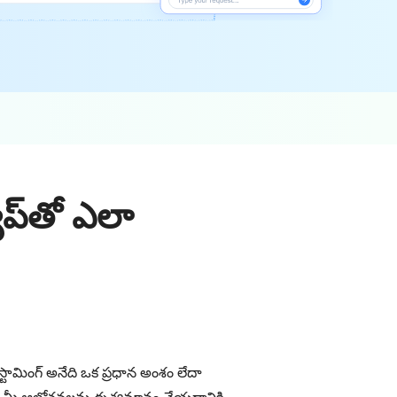
యాప్‌తో ఎలా
స్టామింగ్ అనేది ఒక ప్రధాన అంశం లేదా
యు మీ ఆలోచనలను దృశ్యమానం చేయడానికి