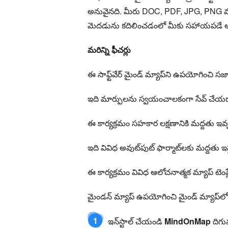
అనువైనది. మీరు DOC, PDF, JPG, PNG మరియు 
మెదడును కదిలించడంలో మీకు సహాయపడే అద
మరిన్ని ఫీచర్లు
ఈ సాఫ్ట్‌వేర్ మైండ్ మ్యాప్‌ని ఉపయోగించి 
ఇది మార్పులను స్వయంచాలకంగా సేవ్ చేయడాన
ఈ కార్యక్రమం సహకార లక్షణానికి మద్దతు ఇవ
ఇది వివిధ అవుట్‌పుట్ ఫార్మాట్‌లకు మద్దతు ఇస
ఈ కార్యక్రమం వివిధ ఆలోచనాత్మక మ్యాప్ టెం
మైండన్ మ్యాప్ ఉపయోగించి మైండ్ మ్యాప్‌లో 
1
ఇన్‌స్టాల్ చేయండి
MindOnMap
దిగు