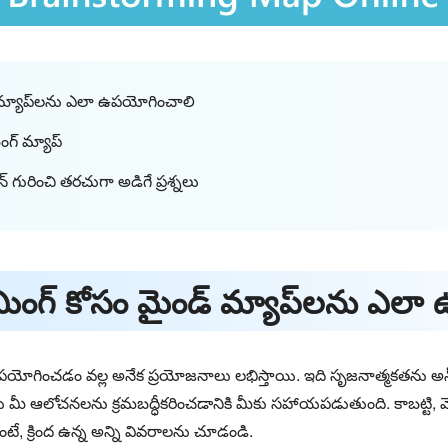
డ్ మ్యాప్‌లను ఎలా ఉపయోగించాలి
మింగ్ మ్యాప్
ైన్ గురించి తరచుగా అడిగే ప్రశ్నలు
్టామింగ్ కోసం మైండ్ మ్యాప్‌లను ఎ
ఉపయోగించడం వల్ల అనేక ప్రయోజనాలు లభిస్తాయి. ఇది సృజనాత్మకతను అన
ు మీ ఆలోచనలను క్రమబద్ధీకరించడానికి మీకు సహాయపడుతుంది. కాబట్టి, మ
, క్రింద ఉన్న అన్ని వివరాలను చూడండి.