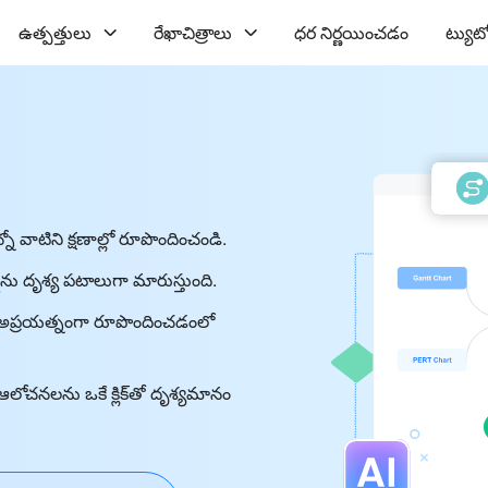
ఉత్పత్తులు
రేఖాచిత్రాలు
ధర నిర్ణయించడం
ట్యుట
్నో వాటిని క్షణాల్లో రూపొందించండి.
్ట్‌ను దృశ్య పటాలుగా మారుస్తుంది.
ాలను అప్రయత్నంగా రూపొందించడంలో
చనలను ఒకే క్లిక్‌తో దృశ్యమానం