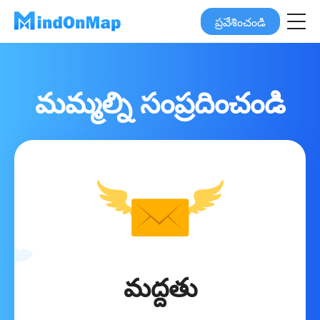
ప్రవేశించండి
మమ్మల్ని సంప్రదించండి
మద్దతు