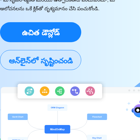
ఆలోచనలను ఒకే క్లిక్‌తో దృశ్యమానం చేసి పంచుకోండి.
ఉచిత డౌన్లోడ్
ఆన్‌లైన్‌లో సృష్టించండి