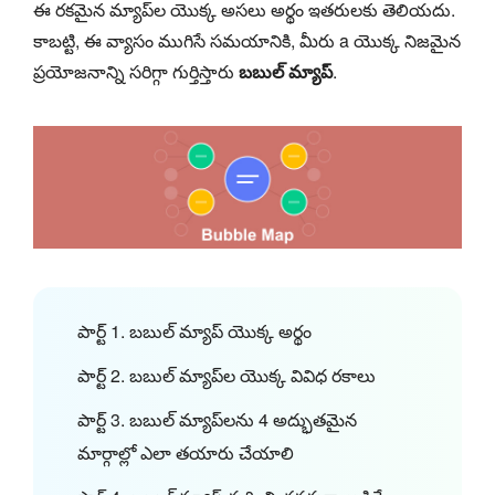
ఈ రకమైన మ్యాప్‌ల యొక్క అసలు అర్థం ఇతరులకు తెలియదు.
కాబట్టి, ఈ వ్యాసం ముగిసే సమయానికి, మీరు a యొక్క నిజమైన
ప్రయోజనాన్ని సరిగ్గా గుర్తిస్తారు
బబుల్ మ్యాప్
.
పార్ట్ 1. బబుల్ మ్యాప్ యొక్క అర్థం
పార్ట్ 2. బబుల్ మ్యాప్‌ల యొక్క వివిధ రకాలు
పార్ట్ 3. బబుల్ మ్యాప్‌లను 4 అద్భుతమైన
మార్గాల్లో ఎలా తయారు చేయాలి