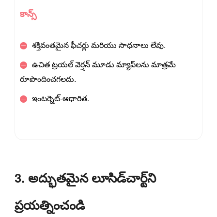
కాన్స్
శక్తివంతమైన ఫీచర్లు మరియు సాధనాలు లేవు.
ఉచిత ట్రయల్ వెర్షన్ మూడు మ్యాప్‌లను మాత్రమే
రూపొందించగలదు.
ఇంటర్నెట్-ఆధారిత.
3. అద్భుతమైన లూసిడ్‌చార్ట్‌ని
ప్రయత్నించండి