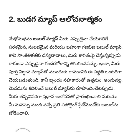
2. బుడగ మ్యాప్ ఆలోచనాత్మకం
మేధోమథనం
బబుల్ మ్యాప్
మీరు ఎప్పుడైనా చేయగలిగే
సరళమైన, సులభమైన మరియు బహుశా గజిబిజి బబుల్ మ్యాప్.
కానీ సాంకేతికతకు ధన్యవాదాలు, మీరు కాగితంపై చేస్తున్నప్పుడు
కాకుండా ఎప్పుడైనా గందరగోళాన్ని తొలగించవచ్చు. ఇంకా, మీరు
పూర్తి విజ్ఞాన మ్యాప్‌తో ముందుకు రావడానికి ఈ పద్ధతి ఒంటరిగా
చేయబడుతుంది, కానీ బృందం సహకారంతో ఉత్తమం. అందువల్ల,
మెదడును కదిలించే బబుల్ మ్యాప్‌ను రూపొందించేటప్పుడు,
మీరు తప్పనిసరిగా ప్రధాన ఆలోచనతో ప్రారంభించాలి మరియు
మీ మనస్సు నుండి వచ్చే ప్రతి సపోర్టింగ్ స్టేట్‌మెంట్‌కు బబుల్‌ను
జోడించాలి.