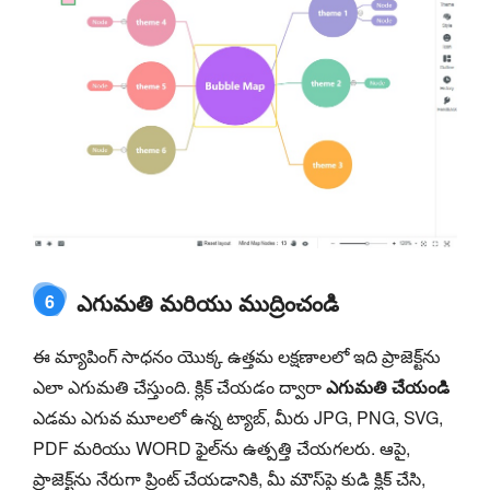
ఎగుమతి మరియు ముద్రించండి
6
ఈ మ్యాపింగ్ సాధనం యొక్క ఉత్తమ లక్షణాలలో ఇది ప్రాజెక్ట్‌ను
ఎలా ఎగుమతి చేస్తుంది. క్లిక్ చేయడం ద్వారా
ఎగుమతి చేయండి
ఎడమ ఎగువ మూలలో ఉన్న ట్యాబ్, మీరు JPG, PNG, SVG,
PDF మరియు WORD ఫైల్‌ను ఉత్పత్తి చేయగలరు. ఆపై,
ప్రాజెక్ట్‌ను నేరుగా ప్రింట్ చేయడానికి, మీ మౌస్‌పై కుడి క్లిక్ చేసి,