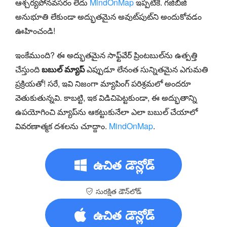
ఆశ్చర్యపోనవసరం లేదు
MindOnMap
ఇప్పటికే. గజిబిజి
అనుభూతి లేకుండా అద్భుతమైన అవుట్‌పుట్‌ని అందుకోవడం
ఊహించండి!
ఇంకేముంది? ఈ అద్భుతమైన సాఫ్ట్‌వేర్ ప్రింటబుల్‌ను ఉత్పత్తి
చేస్తుంది
బబుల్ మ్యాప్
ఎప్పుడూ లేనంత సున్నితమైన ఎగుమతి
ప్రక్రియతో! సరే, ఇవి నిజంగా మ్యాపింగ్ పరిశ్రమలో అందరూ
వెతుకుతున్నవి. కాబట్టి, ఇక విడిచిపెట్టకుండా, ఈ అద్భుతాన్ని
ఉపయోగించి మ్యాప్‌ను ఆకట్టుకునేలా ఎలా బబుల్ చేయాలో
వివరణాత్మక దశలను చూద్దాం.
MindOnMap
.
ఉచిత డౌన్లోడ్
సురక్షిత డౌన్‌లోడ్
ఉచిత డౌన్లోడ్