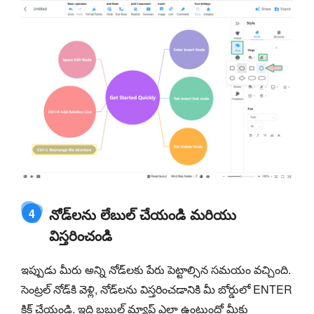
నోడ్‌లను లేబుల్ చేయండి మరియు
4
విస్తరించండి
ఇప్పుడు మీరు అన్ని నోడ్‌లకు పేరు పెట్టాల్సిన సమయం వచ్చింది.
సెంట్రల్ నోడ్‌కి వెళ్లి, నోడ్‌లను విస్తరించడానికి మీ బోర్డులో ENTER
క్లిక్ చేయండి. ఇది బబుల్ మ్యాప్ ఎలా ఉంటుందో మీకు