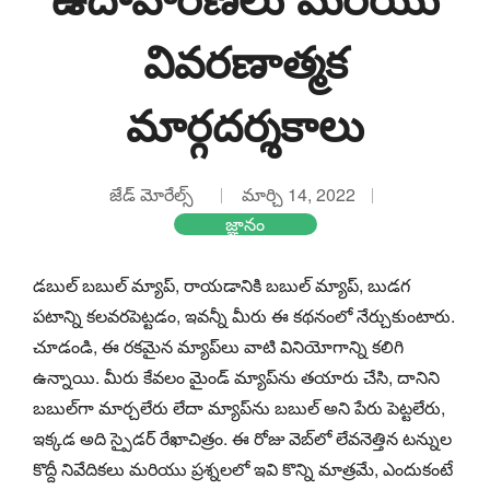
వివరణాత్మక
మార్గదర్శకాలు
జేడ్ మోరేల్స్
మార్చి 14, 2022
జ్ఞానం
డబుల్ బబుల్ మ్యాప్, రాయడానికి బబుల్ మ్యాప్, బుడగ
పటాన్ని కలవరపెట్టడం, ఇవన్నీ మీరు ఈ కథనంలో నేర్చుకుంటారు.
చూడండి, ఈ రకమైన మ్యాప్‌లు వాటి వినియోగాన్ని కలిగి
ఉన్నాయి. మీరు కేవలం మైండ్ మ్యాప్‌ను తయారు చేసి, దానిని
బబుల్‌గా మార్చలేరు లేదా మ్యాప్‌ను బబుల్ అని పేరు పెట్టలేరు,
ఇక్కడ అది స్పైడర్ రేఖాచిత్రం. ఈ రోజు వెబ్‌లో లేవనెత్తిన టన్నుల
కొద్దీ నివేదికలు మరియు ప్రశ్నలలో ఇవి కొన్ని మాత్రమే, ఎందుకంటే