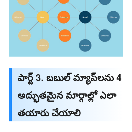
పార్ట్ 3. బబుల్ మ్యాప్‌లను 4
అద్భుతమైన మార్గాల్లో ఎలా
తయారు చేయాలి