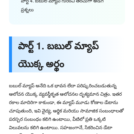
పార్ట్ 4. బబుల్ మ్యాప్ గురించి తరచుగా అడిగే
ప్రశ్నలు
పార్ట్ 1. బబుల్ మ్యాప్
యొక్క అర్థం
బబుల్ మ్యాప్ అనేది ఒక భావన లేదా పరిష్కరించబడుతున్న
ఆలోచన యొక్క వ్యవస్థీకృత ఆలోచనల దృశ్యమాన చిత్రం. ఇతర
రకాల మాదిరిగా కాకుండా, ఈ మ్యాప్ మూడు కోణాల డేటాను
చూపుతుంది, ఇవి వైద్య, ఆర్థిక మరియు సామాజిక సంబంధాలతో
పరస్పర సంబంధం కలిగి ఉంటాయి, వీటిలో ప్రతి ఒక్కటి
విలువలను కలిగి ఉంటాయి. సహజంగానే, సేకరించిన డేటా