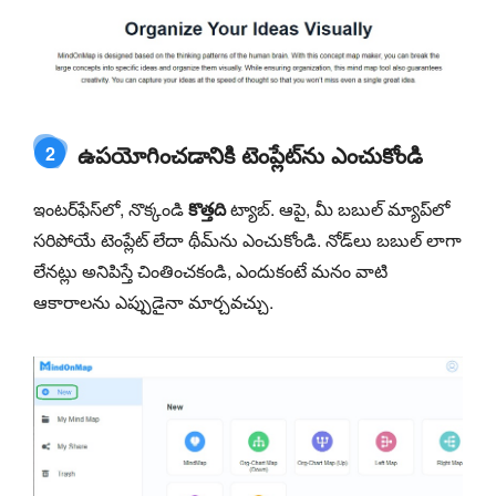
ఉపయోగించడానికి టెంప్లేట్‌ను ఎంచుకోండి
2
ఇంటర్‌ఫేస్‌లో, నొక్కండి
కొత్తది
ట్యాబ్. ఆపై, మీ బబుల్ మ్యాప్‌లో
సరిపోయే టెంప్లేట్ లేదా థీమ్‌ను ఎంచుకోండి. నోడ్‌లు బబుల్ లాగా
లేనట్లు అనిపిస్తే చింతించకండి, ఎందుకంటే మనం వాటి
ఆకారాలను ఎప్పుడైనా మార్చవచ్చు.