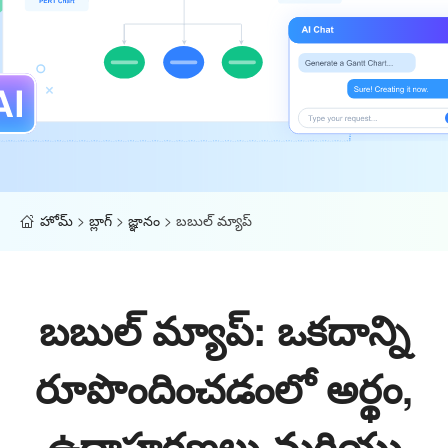
హోమ్
>
బ్లాగ్
>
జ్ఞానం
>
బబుల్ మ్యాప్
బబుల్ మ్యాప్: ఒకదాన్ని
రూపొందించడంలో అర్థం,
ఉదాహరణలు మరియు