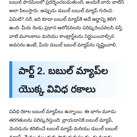
బబుల్ ఫారమ్‌లలో ప్రదర్శించబడుతుంది, అందుకే వారు వాటిని
అలా పిలుస్తారు. అప్పుడు డబుల్ బబుల్ మ్యాప్ గురించి
ఏమిటి? సరే, ఇది కూడా బబుల్ మ్యాప్‌కి అదే అర్థాన్ని కలిగి
ఉంది. మీరు రెండు ప్రధాన ఆలోచనలను పరిష్కరించవలసి వస్తే,
వాటి మూలకాలు మరియు కాంట్రాస్ట్‌లను నిర్ణయించాల్సిన
అవసరం ఉంటే, మీరు డబుల్ బబుల్ మ్యాప్‌ను సృష్టించాలి.
పార్ట్ 2. బబుల్ మ్యాప్‌ల
యొక్క వివిధ రకాలు
వివిధ రకాల బబుల్ మ్యాప్‌లు ఉన్నాయి. ఈ భాగం మూడు
తరగతులను పరిష్కరిస్తుంది: వ్రాయడానికి బబుల్ మ్యాప్,
మెదడును కదిలించే బబుల్ మ్యాప్ మరియు డబుల్ బబుల్
మ్యాప్. మేము ముందుకు సాగుతున్నప్పుడు, ఈ మూడు