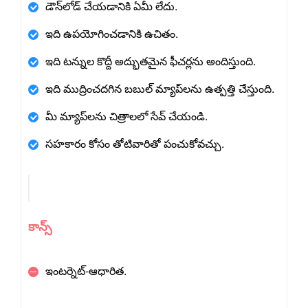
డౌన్‌లోడ్ చేయడానికి ఏమీ లేదు.
ఇది ఉపయోగించడానికి ఉచితం.
ఇది టన్నుల కొద్దీ అద్భుతమైన ఫీచర్లను అందిస్తుంది.
ఇది ముద్రించదగిన బబుల్ మ్యాప్‌లను ఉత్పత్తి చేస్తుంది.
మీ మ్యాప్‌లను చిత్రాలలో సేవ్ చేయండి.
సహకారం కోసం తోటివారితో పంచుకోవచ్చు.
కాన్స్
ఇంటర్నెట్-ఆధారిత.