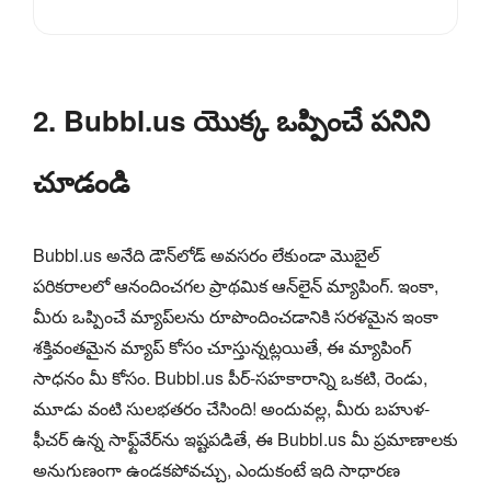
2. Bubbl.us యొక్క ఒప్పించే పనిని
చూడండి
Bubbl.us అనేది డౌన్‌లోడ్ అవసరం లేకుండా మొబైల్
పరికరాలలో ఆనందించగల ప్రాథమిక ఆన్‌లైన్ మ్యాపింగ్. ఇంకా,
మీరు ఒప్పించే మ్యాప్‌లను రూపొందించడానికి సరళమైన ఇంకా
శక్తివంతమైన మ్యాప్ కోసం చూస్తున్నట్లయితే, ఈ మ్యాపింగ్
సాధనం మీ కోసం. Bubbl.us పీర్-సహకారాన్ని ఒకటి, రెండు,
మూడు వంటి సులభతరం చేసింది! అందువల్ల, మీరు బహుళ-
ఫీచర్ ఉన్న సాఫ్ట్‌వేర్‌ను ఇష్టపడితే, ఈ Bubbl.us మీ ప్రమాణాలకు
అనుగుణంగా ఉండకపోవచ్చు, ఎందుకంటే ఇది సాధారణ