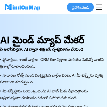
ప్రవేశించండి
AI మైండ్ మ్యాప్ మేకర్
ఏ ఆలోచననైనా, AI ద్వారా తక్షణమే దృశ్యమానం చేయండి
• ఫ్లోచార్ట్‌లు, గాంట్ చార్ట్‌లు, ORM రేఖాచిత్రాలు మరియు మరెన్నో వాటిని
క్షణాల్లో రూపొందించండి.
• సాధారణ నోట్స్ నుండి సంక్లిష్టమైన చార్ట్‌ల వరకు, AI మీ టెక్స్ట్‌ను దృశ్య
పటాలుగా మారుస్తుంది.
• మీ వర్క్‌ఫ్లోను నియంత్రించండి: AI చాట్ మీకు రేఖాచిత్రాలను
అప్రయత్నంగా రూపొందించడంలో సహాయపడుతుంది.
• మీ సృజనాత్మకత మరియు ఉత్పాదకతను పెంచుకుంటూ, మీ