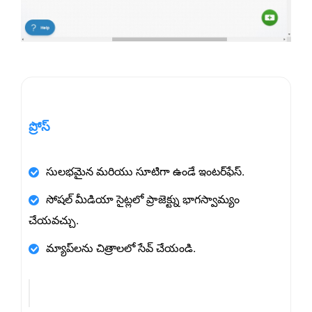
ప్రోస్
సులభమైన మరియు సూటిగా ఉండే ఇంటర్‌ఫేస్.
సోషల్ మీడియా సైట్లలో ప్రాజెక్ట్ను భాగస్వామ్యం
చేయవచ్చు.
మ్యాప్‌లను చిత్రాలలో సేవ్ చేయండి.