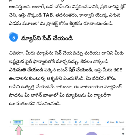
అందిస్తుంది. అలాగే, ఉప-నోడ్‌లను విస్తరించడానికి, ప్రతిదానిపై క్లిక్
చేసి, ఆపై నొక్కండి
TAB
. తదనంతరం, కాన్వాస్ యొక్క ఎగువ
ఎడమ మూలలో మీ ప్రాజెక్ట్ కోసం శీర్షికను రూపొందించండి.
మ్యాప్‌ని సేవ్ చేయండి
5
చివరగా, మీరు మ్యాప్‌ను సేవ్ చేయవచ్చు మరియు దానిని మీకు
ఇష్టమైన ఫైల్ ఫార్మాట్‌లోకి మార్చవచ్చు. కేవలం నొక్కండి
ఎగుమతి చేయండి
పక్కన బటన్
షేర్ చేయండి
, ఆపై మీరు కలిగి
ఉండాలనుకుంటున్న ఆకృతిని ఎంచుకోండి. మీ పరికరం కోసం
కాపీని ఉత్పత్తి చేయడమే కాకుండా, ఈ వాటాదారుల మ్యాపింగ్
సాధనం మీ లాగిన్ ఖాతాలో మీ మ్యాప్‌లను మీ గ్యాలరీగా
ఉంచుతుందని గమనించండి.