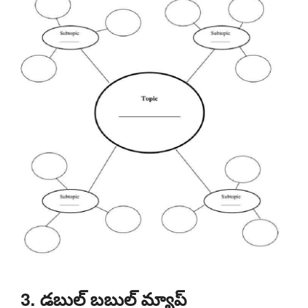
3. డబుల్ బబుల్ మ్యాప్