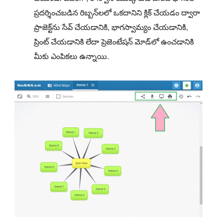
ప్రదర్శించబడిన రిబ్బన్‌లలో ఒకదానిని క్లిక్ చేయడం ద్వారా
ప్రాజెక్ట్‌ను సేవ్ చేయడానికి, భాగస్వామ్యం చేయడానికి,
ప్రింట్ చేయడానికి లేదా ప్రెజెంటేషన్ మోడ్‌లో ఉంచడానికి
మీకు ఎంపికలు ఉన్నాయి.