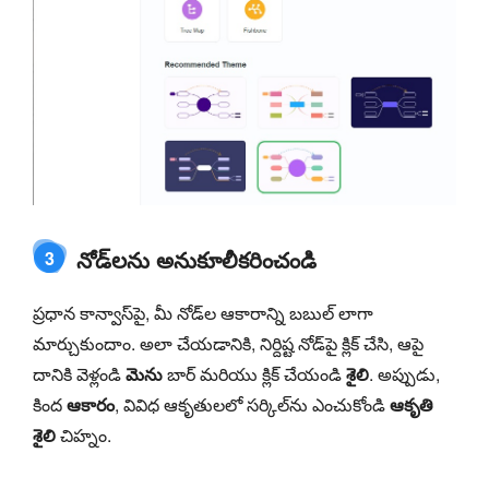
నోడ్‌లను అనుకూలీకరించండి
3
ప్రధాన కాన్వాస్‌పై, మీ నోడ్‌ల ఆకారాన్ని బబుల్ లాగా
మార్చుకుందాం. అలా చేయడానికి, నిర్దిష్ట నోడ్‌పై క్లిక్ చేసి, ఆపై
దానికి వెళ్లండి
మెను
బార్ మరియు క్లిక్ చేయండి
శైలి
. అప్పుడు,
కింద
ఆకారం
, వివిధ ఆకృతులలో సర్కిల్‌ను ఎంచుకోండి
ఆకృతి
శైలి
చిహ్నం.