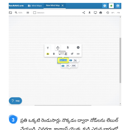
3
ప్రతి ఒక్కటి రెండుసార్లు నొక్కడం ద్వారా నోడ్‌లను లేబుల్
చేయండి. చివరగా, కాన్వాస్ యొక్క కుడి ఎగువ భాగంలో