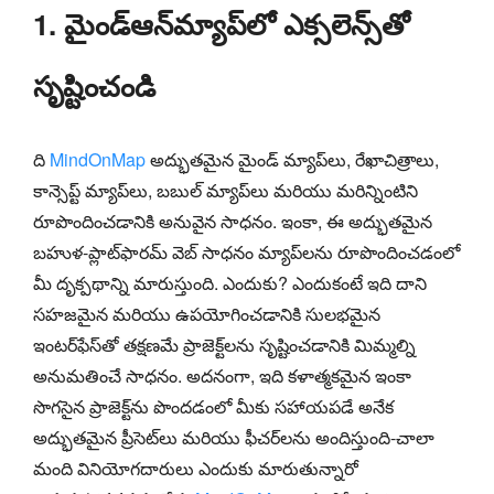
1. మైండ్‌ఆన్‌మ్యాప్‌లో ఎక్సలెన్స్‌తో
సృష్టించండి
ది
MindOnMap
అద్భుతమైన మైండ్ మ్యాప్‌లు, రేఖాచిత్రాలు,
కాన్సెప్ట్ మ్యాప్‌లు, బబుల్ మ్యాప్‌లు మరియు మరిన్నింటిని
రూపొందించడానికి అనువైన సాధనం. ఇంకా, ఈ అద్భుతమైన
బహుళ-ప్లాట్‌ఫారమ్ వెబ్ సాధనం మ్యాప్‌లను రూపొందించడంలో
మీ దృక్పథాన్ని మారుస్తుంది. ఎందుకు? ఎందుకంటే ఇది దాని
సహజమైన మరియు ఉపయోగించడానికి సులభమైన
ఇంటర్‌ఫేస్‌తో తక్షణమే ప్రాజెక్ట్‌లను సృష్టించడానికి మిమ్మల్ని
అనుమతించే సాధనం. అదనంగా, ఇది కళాత్మకమైన ఇంకా
సొగసైన ప్రాజెక్ట్‌ను పొందడంలో మీకు సహాయపడే అనేక
అద్భుతమైన ప్రీసెట్‌లు మరియు ఫీచర్‌లను అందిస్తుంది-చాలా
మంది వినియోగదారులు ఎందుకు మారుతున్నారో