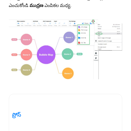
ఎంచుకోండి
ముద్రణ
ఎంపికల మధ్య.
ప్రోస్