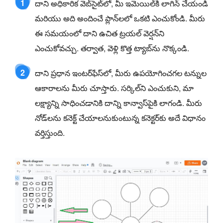
1
దాని అధికారిక వెబ్‌సైట్‌లో, మీ ఇమెయిల్‌కి లాగిన్ చేయండి
మరియు అది అందించే ప్లాన్‌లలో ఒకటి ఎంచుకోండి. మీరు
ఈ సమయంలో దాని ఉచిత ట్రయల్ వెర్షన్‌ని
ఎంచుకోవచ్చు. తర్వాత, వెళ్లి కొత్త ట్యాబ్‌ను నొక్కండి.
2
దాని ప్రధాన ఇంటర్‌ఫేస్‌లో, మీరు ఉపయోగించగల టన్నుల
ఆకారాలను మీరు చూస్తారు. సర్కిల్‌ని ఎంచుకుని, మా
లక్ష్యాన్ని సాధించడానికి దాన్ని కాన్వాస్‌పైకి లాగండి. మీరు
నోడ్‌లను కనెక్ట్ చేయాలనుకుంటున్న కనెక్టర్‌కు అదే విధానం
వర్తిస్తుంది.