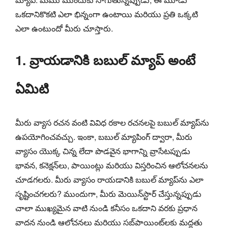
ఒకదానికొకటి ఎలా భిన్నంగా ఉంటాయి మరియు ప్రతి ఒక్కటి
ఎలా ఉంటుందో మీరు చూస్తారు.
1. వ్రాయడానికి బబుల్ మ్యాప్ అంటే
ఏమిటి
మీరు వ్యాస రచన వంటి వివిధ రకాల రచనలపై బబుల్ మ్యాప్‌ను
ఉపయోగించవచ్చు. ఇంకా, బబుల్ మ్యాపింగ్ ద్వారా, మీరు
వ్యాసం యొక్క చిన్న లేదా పొడవైన భాగాన్ని వ్రాసేటప్పుడు
భావన, కనెక్షన్‌లు, పాయింట్లు మరియు విస్తరించిన ఆలోచనలను
చూడగలరు. మీరు వ్యాసం రాయడానికి బబుల్ మ్యాప్‌ను ఎలా
సృష్టించగలరు? ముందుగా, మీరు మెయిన్‌స్టార్‌ చేస్తున్నప్పుడు
చాలా ముఖ్యమైన వాటి నుండి కనీసం ఒకదాని వరకు ప్రధాన
వాదన నుండి ఆలోచనలు మరియు సబ్‌పాయింట్‌లకు మద్దతు