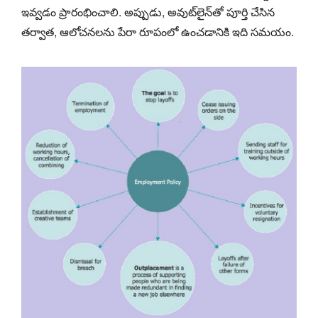
ఇవ్వడం ప్రారంభించాలి. అప్పుడు, అవుట్‌లైన్‌తో పూర్తి చేసిన
తర్వాత, ఆలోచనలను పేరా రూపంలో ఉంచడానికి ఇది సమయం.