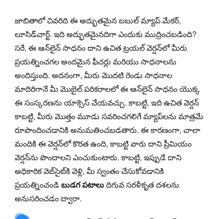
జాబితాలో చివరిది ఈ అద్భుతమైన బబుల్ మ్యాప్ మేకర్,
లూసిడ్‌చార్ట్. ఇది అద్భుతమైనదిగా ఎందుకు ముద్రించబడింది?
సరే, ఈ ఆన్‌లైన్ సాధనం దాని ఉచిత ట్రయల్ వెర్షన్‌లో మీరు
ప్రయత్నించగల అందమైన ఫీచర్లు మరియు సాధనాలను
అందిస్తుంది. అదనంగా, మీరు మొదటి రెండు సాధనాల
మాదిరిగానే మీ మొబైల్ పరికరాలలో ఈ ఆన్‌లైన్ సాధనం యొక్క
ఈ సంస్కరణను యాక్సెస్ చేయవచ్చు. కాబట్టి, ఇది ఉచిత వెర్షన్
కాబట్టి, మీరు మొత్తం మూడు సవరించగలిగే మ్యాప్‌లను మాత్రమే
రూపొందించడానికి అనుమతించబడతారు. ఈ కారణంగా, చాలా
మందికి ఈ వెర్షన్‌లో కొరత ఉంది, కాబట్టి వారు దాని ప్రీమియం
వెర్షన్‌ను పొందాలని ఎంచుకుంటారు. కాబట్టి, ఇప్పుడే దాని
అధికారిక వెబ్‌సైట్‌కి వెళ్లి, మీ స్వంతం చేసుకోవడానికి
ప్రయత్నించండి
బుడగ పటాలు
దిగువ సరళీకృత దశలను
అనుసరించడం ద్వారా.