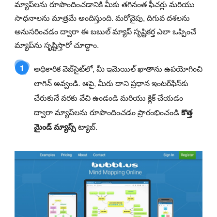
మ్యాప్‌లను రూపొందించడానికి మీకు తగినంత ఫీచర్లు మరియు
సాధనాలను మాత్రమే అందిస్తుంది. మరోవైపు, దిగువ దశలను
అనుసరించడం ద్వారా ఈ బబుల్ మ్యాప్ సృష్టికర్త ఎలా ఒప్పించే
మ్యాప్‌ను సృష్టిస్తారో చూద్దాం.
1
అధికారిక వెబ్‌సైట్‌లో, మీ ఇమెయిల్ ఖాతాను ఉపయోగించి
లాగిన్ అవ్వండి. ఆపై, మీరు దాని ప్రధాన ఇంటర్‌ఫేస్‌కు
చేరుకునే వరకు వేచి ఉండండి మరియు క్లిక్ చేయడం
ద్వారా మ్యాప్‌లను రూపొందించడం ప్రారంభించండి
కొత్త
మైండ్ మ్యాప్స్
ట్యాబ్.