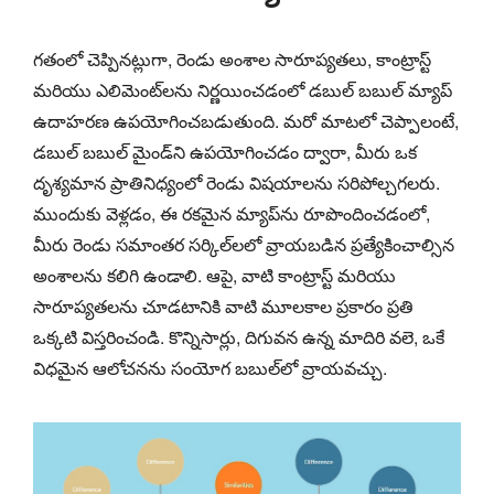
గతంలో చెప్పినట్లుగా, రెండు అంశాల సారూప్యతలు, కాంట్రాస్ట్
మరియు ఎలిమెంట్‌లను నిర్ణయించడంలో డబుల్ బబుల్ మ్యాప్
ఉదాహరణ ఉపయోగించబడుతుంది. మరో మాటలో చెప్పాలంటే,
డబుల్ బబుల్ మైండ్‌ని ఉపయోగించడం ద్వారా, మీరు ఒక
దృశ్యమాన ప్రాతినిధ్యంలో రెండు విషయాలను సరిపోల్చగలరు.
ముందుకు వెళ్లడం, ఈ రకమైన మ్యాప్‌ను రూపొందించడంలో,
మీరు రెండు సమాంతర సర్కిల్‌లలో వ్రాయబడిన ప్రత్యేకించాల్సిన
అంశాలను కలిగి ఉండాలి. ఆపై, వాటి కాంట్రాస్ట్ మరియు
సారూప్యతలను చూడటానికి వాటి మూలకాల ప్రకారం ప్రతి
ఒక్కటి విస్తరించండి. కొన్నిసార్లు, దిగువన ఉన్న మాదిరి వలె, ఒకే
విధమైన ఆలోచనను సంయోగ బబుల్‌లో వ్రాయవచ్చు.