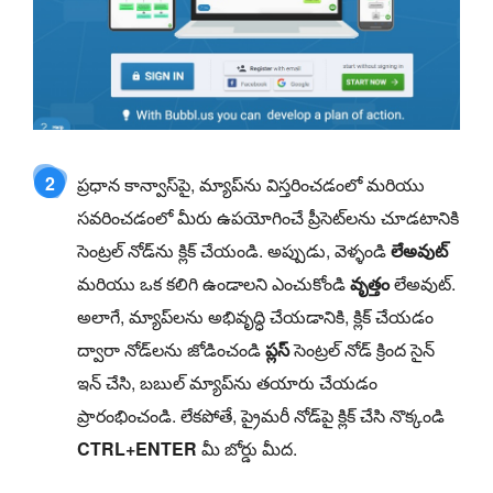
2
ప్రధాన కాన్వాస్‌పై, మ్యాప్‌ను విస్తరించడంలో మరియు
సవరించడంలో మీరు ఉపయోగించే ప్రీసెట్‌లను చూడటానికి
సెంట్రల్ నోడ్‌ను క్లిక్ చేయండి. అప్పుడు, వెళ్ళండి
లేఅవుట్
మరియు ఒక కలిగి ఉండాలని ఎంచుకోండి
వృత్తం
లేఅవుట్.
అలాగే, మ్యాప్‌లను అభివృద్ధి చేయడానికి, క్లిక్ చేయడం
ద్వారా నోడ్‌లను జోడించండి
ప్లస్
సెంట్రల్ నోడ్ క్రింద సైన్
ఇన్ చేసి, బబుల్ మ్యాప్‌ను తయారు చేయడం
ప్రారంభించండి. లేకపోతే, ప్రైమరీ నోడ్‌పై క్లిక్ చేసి నొక్కండి
CTRL+ENTER
మీ బోర్డు మీద.