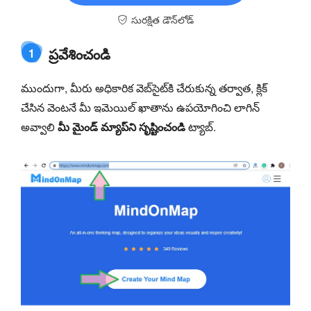
సురక్షిత డౌన్‌లోడ్
ప్రవేశించండి
1
ముందుగా, మీరు అధికారిక వెబ్‌సైట్‌కి చేరుకున్న తర్వాత, క్లిక్
చేసిన వెంటనే మీ ఇమెయిల్ ఖాతాను ఉపయోగించి లాగిన్
అవ్వాలి
మీ మైండ్ మ్యాప్‌ని సృష్టించండి
ట్యాబ్.