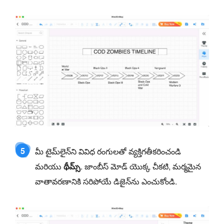
5
మీ టైమ్‌లైన్‌ని వివిధ రంగులతో వ్యక్తిగతీకరించండి
మరియు
థీమ్స్
. జాంబీస్ మోడ్ యొక్క చీకటి, మర్మమైన
వాతావరణానికి సరిపోయే డిజైన్‌ను ఎంచుకోండి.