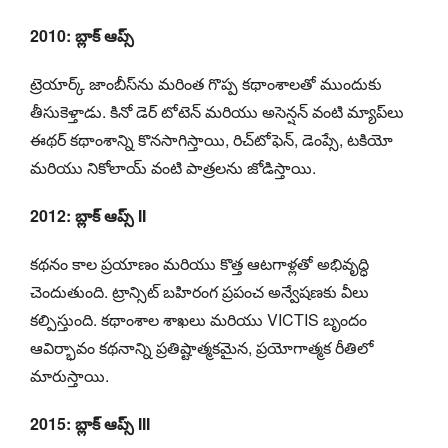
2010: బ్లాక్ ఆప్స్
ట్రెయార్క్ జాంబీస్‌ను మరింత గొప్ప కథాంశాలతో ముందుకు
తీసుకెళ్తాడు. కినో డెర్ టోటెన్ మరియు అసెన్షన్ వంటి మ్యాప్‌లు
ఈథర్ కథాంశాన్ని కొనసాగిస్తాయి, రిచ్‌టోఫెన్, డెంప్సే, టకియో
మరియు నికోలాయ్ వంటి పాత్రలను జోడిస్తాయి.
2012: బ్లాక్ ఆప్స్ II
కథనం కాల ప్రయాణం మరియు కొత్త ఆటగాళ్లతో అభివృద్ధి
చెందుతుంది. ట్రాన్సిట్ బహిరంగ ప్రపంచ అన్వేషణకు వీలు
కల్పిస్తుంది. కథాంశాల శాఖలు మరియు VICTIS బృందం
ఆవిర్భావం కథనాన్ని ప్రతిష్టాత్మకమైన, ప్రయోగాత్మక రీతిలో
మారుస్తాయి.
2015: బ్లాక్ ఆప్స్ III