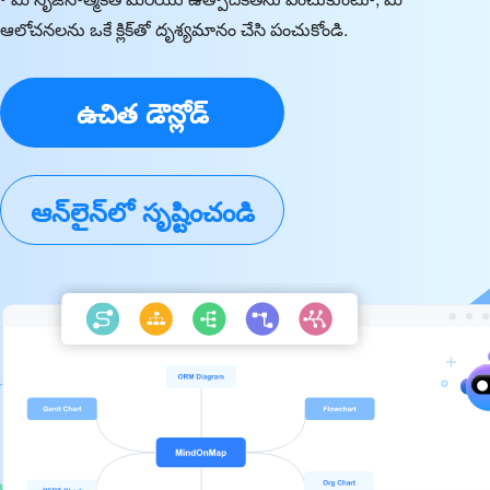
ఆలోచనలను ఒకే క్లిక్‌తో దృశ్యమానం చేసి పంచుకోండి.
ఉచిత డౌన్లోడ్
ఆన్‌లైన్‌లో సృష్టించండి