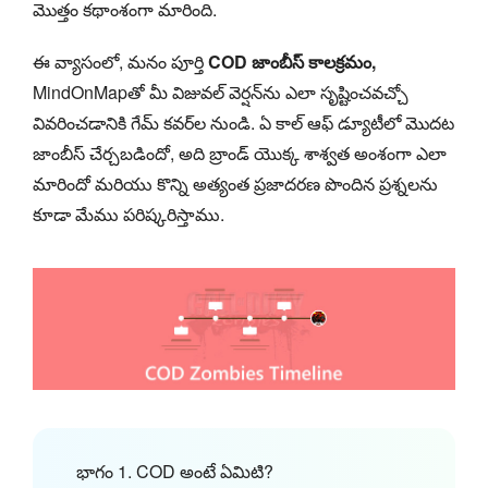
మొత్తం కథాంశంగా మారింది.
ఈ వ్యాసంలో, మనం పూర్తి
COD జాంబీస్ కాలక్రమం,
MindOnMapతో మీ విజువల్ వెర్షన్‌ను ఎలా సృష్టించవచ్చో
వివరించడానికి గేమ్ కవర్‌ల నుండి. ఏ కాల్ ఆఫ్ డ్యూటీలో మొదట
జాంబీస్ చేర్చబడిందో, అది బ్రాండ్ యొక్క శాశ్వత అంశంగా ఎలా
మారిందో మరియు కొన్ని అత్యంత ప్రజాదరణ పొందిన ప్రశ్నలను
కూడా మేము పరిష్కరిస్తాము.
భాగం 1. COD అంటే ఏమిటి?