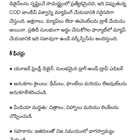
డిజైన్‌లను సృష్టించే సామర్థ్యంలో ప్రత్యేకమైనది, ఇది విప్పుతున్న
COD జాంబీస్ విశ్వాన్ని మ్యాపింగ్ చేయడానికి సరైనదిగా
చేస్తుంది. అక్షరాలు, మ్యాప్‌లు లేదా ఈవెంట్‌లను ట్రాక్ చేయడం
అయినా, ప్రతిదీ సులభంగా అర్థం చేసుకోగల ఫార్మాట్‌లో మ్యాప్
చేయడానికి ఇది సజావుగా ఉండే వర్క్‌స్పేస్‌ను అందిస్తుంది.
కీ ఫీచర్లు
● యూజర్ ఫ్రెండ్లీ డిజైన్: సులభమైన డ్రాగ్-అండ్-డ్రాప్ ఎడిటర్
● అనుకూల శైలులు: థీమ్‌లు, ఫాంట్‌లు మరియు లేఅవుట్‌లను
అనుకూలీకరించండి
● మీడియా మద్దతు: చిత్రాలు, చిహ్నాలు మరియు లింక్‌లను
చొప్పించండి
● సహకారం: ఇతరులతో నిజ సమయంలో భాగస్వామ్యం
చేయండి