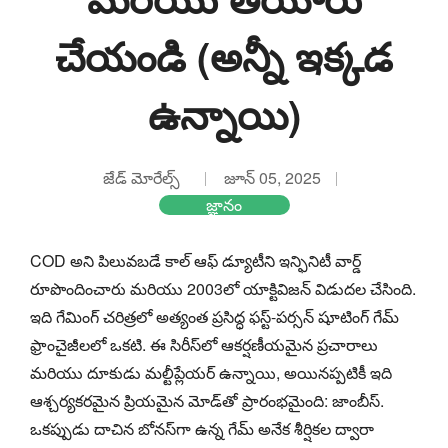
చేయండి (అన్నీ ఇక్కడ
ఉన్నాయి)
జేడ్ మోరేల్స్
జూన్ 05, 2025
జ్ఞానం
COD అని పిలువబడే కాల్ ఆఫ్ డ్యూటీని ఇన్ఫినిటీ వార్డ్
రూపొందించారు మరియు 2003లో యాక్టివిజన్ విడుదల చేసింది.
ఇది గేమింగ్ చరిత్రలో అత్యంత ప్రసిద్ధ ఫస్ట్-పర్సన్ షూటింగ్ గేమ్
ఫ్రాంచైజీలలో ఒకటి. ఈ సిరీస్‌లో ఆకర్షణీయమైన ప్రచారాలు
మరియు దూకుడు మల్టీప్లేయర్ ఉన్నాయి, అయినప్పటికీ ఇది
ఆశ్చర్యకరమైన ప్రియమైన మోడ్‌తో ప్రారంభమైంది: జాంబీస్.
ఒకప్పుడు దాచిన బోనస్‌గా ఉన్న గేమ్ అనేక శీర్షికల ద్వారా