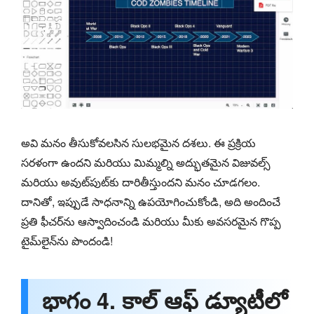
అవి మనం తీసుకోవలసిన సులభమైన దశలు. ఈ ప్రక్రియ
సరళంగా ఉందని మరియు మిమ్మల్ని అద్భుతమైన విజువల్స్
మరియు అవుట్‌పుట్‌కు దారితీస్తుందని మనం చూడగలం.
దానితో, ఇప్పుడే సాధనాన్ని ఉపయోగించుకోండి, అది అందించే
ప్రతి ఫీచర్‌ను ఆస్వాదించండి మరియు మీకు అవసరమైన గొప్ప
టైమ్‌లైన్‌ను పొందండి!
భాగం 4. కాల్ ఆఫ్ డ్యూటీలో