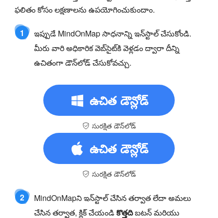
ఫలితం కోసం లక్షణాలను ఉపయోగించుకుందాం.
1
ఇప్పుడే MindOnMap సాధనాన్ని ఇన్‌స్టాల్ చేసుకోండి.
మీరు వారి అధికారిక వెబ్‌సైట్‌కి వెళ్లడం ద్వారా దీన్ని
ఉచితంగా డౌన్‌లోడ్ చేసుకోవచ్చు.
ఉచిత డౌన్లోడ్
సురక్షిత డౌన్‌లోడ్
ఉచిత డౌన్లోడ్
సురక్షిత డౌన్‌లోడ్
2
MindOnMapని ఇన్‌స్టాల్ చేసిన తర్వాత లేదా అమలు
చేసిన తర్వాత, క్లిక్ చేయండి
కొత్తది
బటన్ మరియు