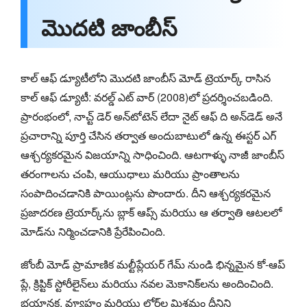
మొదటి జాంబీస్
కాల్ ఆఫ్ డ్యూటీలోని మొదటి జాంబీస్ మోడ్ ట్రెయార్క్ రాసిన
కాల్ ఆఫ్ డ్యూటీ: వరల్డ్ ఎట్ వార్ (2008)లో ప్రదర్శించబడింది.
ప్రారంభంలో, నాచ్ట్ డెర్ అన్‌టోటెన్ లేదా నైట్ ఆఫ్ ది అన్‌డెడ్ అనే
ప్రచారాన్ని పూర్తి చేసిన తర్వాత అందుబాటులో ఉన్న ఈస్టర్ ఎగ్
ఆశ్చర్యకరమైన విజయాన్ని సాధించింది. ఆటగాళ్ళు నాజీ జాంబీస్
తరంగాలను చంపి, ఆయుధాలు మరియు ప్రాంతాలను
సంపాదించడానికి పాయింట్లను పొందారు. దీని ఆశ్చర్యకరమైన
ప్రజాదరణ ట్రెయార్క్‌ను బ్లాక్ ఆప్స్ మరియు ఆ తర్వాతి ఆటలలో
మోడ్‌ను నిర్మించడానికి ప్రేరేపించింది.
జోంబీ మోడ్ ప్రామాణిక మల్టీప్లేయర్ గేమ్ నుండి భిన్నమైన కో-ఆప్
ప్లే, క్రిప్టిక్ స్టోరీలైన్‌లు మరియు నవల మెకానిక్‌లను అందించింది.
భయానక, వ్యూహం మరియు లోర్‌ల మిశ్రమం దీనిని