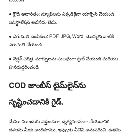
● క్లౌడ్ ఆధారితం: మ్యాప్‌లను ఎక్కడికైనా యాక్సెస్ చేయండి,
ఇన్‌స్టాలేషన్ అవసరం లేదు.
● ఎగుమతి ఎంపికలు: PDF, JPG, Word, మొదలైన వాటికి
ఎగుమతి చేయండి.
● వెర్షన్ చరిత్ర: మార్పులను సులభంగా ట్రాక్ చేయండి మరియు
పునరుద్ధరించండి
COD జాంబీస్ టైమ్‌లైన్‌ను
సృష్టించడానికి గైడ్.
మేము ముందుకు వెళ్తుండగా, దృశ్యమానంగా చేయడానికి
దశలను మీకు అందిస్తాము. ఇప్పుడు వీటిని అనుసరించి, ఉత్తమ