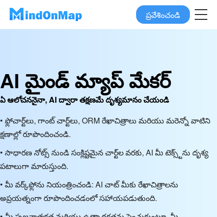
ప్రవేశించండి
AI మైండ్ మ్యాప్ మేకర్
ఏ ఆలోచననైనా, AI ద్వారా తక్షణమే దృశ్యమానం చేయండి
• ఫ్లోచార్ట్‌లు, గాంట్ చార్ట్‌లు, ORM రేఖాచిత్రాలు మరియు మరెన్నో వాటిని
క్షణాల్లో రూపొందించండి.
• సాధారణ నోట్స్ నుండి సంక్లిష్టమైన చార్ట్‌ల వరకు, AI మీ టెక్స్ట్‌ను దృశ్య
పటాలుగా మారుస్తుంది.
• మీ వర్క్‌ఫ్లోను నియంత్రించండి: AI చాట్ మీకు రేఖాచిత్రాలను
అప్రయత్నంగా రూపొందించడంలో సహాయపడుతుంది.
• మీ సృజనాత్మకత మరియు ఉత్పాదకతను పెంచుకుంటూ, మీ