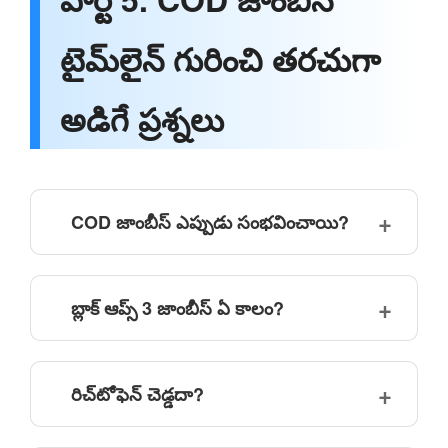
టైమ్‌లైన్ గురించి తరచుగా
అడిగే ప్రశ్నలు
COD జాంబీస్ ఎప్పుడు సంభవించాయి?
బ్లాక్ ఆప్స్ 3 జాంబీస్ ఏ కాలం?
రిచ్‌టోఫెన్ చెడ్డదా?