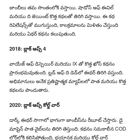
జాంబీలు తమ సొంతంలోకి వస్తాయి. షాడోస్ ఆఫ్ ఈవిల్
మరియు ది జెయింట్ కొత్త కథలతో తిరిగి వస్తాయి. ఈ కథ
రివిలేషన్స్‌తో ముగుస్తుంది, కాలక్రమాలను మిళితం చేస్తుంది
మరియు ఏథర్ కథను కలుపుతుంది.
2018: బ్లాక్ ఆప్స్ 4
వాయేజ్ ఆఫ్ డిస్పెయిర్ మరియు IX తో కొత్త ఖోస్ కథనం
ప్రారంభమవుతుంది. బ్లడ్ ఆఫ్ ది డెడ్‌లో ఈథర్ తిరిగి వస్తుంది.
అభిమానులు అనేక ప్రతిష్టాత్మక మ్యాప్‌లలో పాత మరియు కొత్త
కథలను పొందుతారు.
2020: బ్లాక్ ఆప్స్ కోల్డ్ వార్
డార్క్ ఈథర్ సాగాలో భాగంగా జాంబీస్‌ను రీబూట్ చేస్తారు. డై
మాషైన్ పాత వైబ్‌లను తిరిగి తెస్తుంది. కథనం సమకాలీన COD
లోర్‌లోకి కలిసిపోతుంది, భయానక మరియు కోల్డ్ వార్