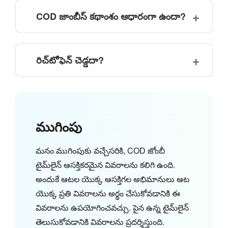
COD జాంబీస్ కథాంశం ఆధారంగా ఉందా?
రిచ్‌టోఫెన్ చెడ్డదా?
ముగింపు
మనం ముగింపుకు వచ్చేసరికి, COD జోంబీ
టైమ్‌లైన్ ఆసక్తికరమైన వివరాలను కలిగి ఉంది.
అందుకే ఆటల యొక్క ఆసక్తిగల అభిమానులు ఆట
యొక్క ప్రతి వివరాలను అర్థం చేసుకోవడానికి ఈ
వివరాలను ఉపయోగించవచ్చు. పైన ఉన్న టైమ్‌లైన్
తెలుసుకోవడానికి వివరాలను ప్రదర్శిస్తుంది.