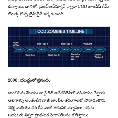
ఉన్నాయి. దానితో, మైండ్‌ఆన్‌మ్యాప్ ద్వారా COD జాంబీస్ గేమ్
యొక్క గొప్ప టైమ్‌లైన్ ఇక్కడ ఉంది.
2008: యుద్ధంలో ప్రపంచం
జాంబీస్‌ను మొదట నాచ్ట్ డెర్ అన్‌టోటెన్‌లో పరిచయం చేస్తారు.
ఆటగాళ్ళు అంతులేని నాజీ జాంబీల తరంగాలతో పోరాడుతారు.
వెర్రక్ట్ మరియు డెర్ రీస్ వంటి తదుపరి మ్యాప్‌లు, కథను
బయటకు తీస్తూ ప్రాథమిక మెకానిక్‌లను జోడిస్తాయి.