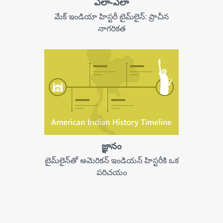
ఎలా-ఎలా
మేక్ ఇండియా హిస్టరీ టైమ్‌లైన్: ప్రాచీన
నాగరికత
జ్ఞానం
టైమ్‌లైన్‌తో అమెరికన్ ఇండియన్ హిస్టరీకి ఒక
పరిచయం