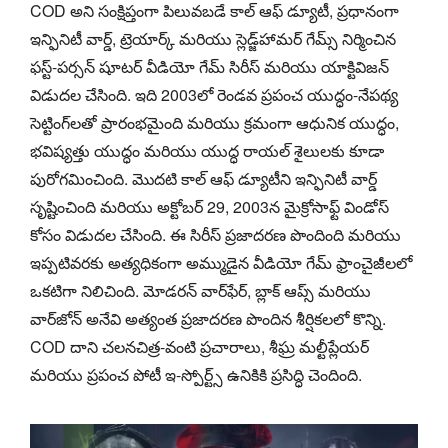
COD అని సంక్షిప్తంగా పిలువబడే కాల్ ఆఫ్ డ్యూటీ, ప్రధానంగా
ఇన్ఫినిటీ వార్డ్, ట్రెయార్క్ మరియు స్లెడ్జ్‌హామర్ గేమ్స్ నిర్మించిన
ఫస్ట్-పర్సన్ షూటర్ వీడియో గేమ్ సిరీస్ మరియు యాక్టివిజన్
విడుదల చేసింది. ఇది 2003లో రెండవ ప్రపంచ యుద్ధం-నేపథ్య
సెట్టింగ్‌లతో ప్రారంభమైంది మరియు క్రమంగా ఆధునిక యుద్ధం,
భవిష్యత్తు యుద్ధం మరియు యుద్ధ రాయల్ శైలులకు కూడా
పురోగమించింది. మొదటి కాల్ ఆఫ్ డ్యూటీని ఇన్ఫినిటీ వార్డ్
సృష్టించింది మరియు అక్టోబర్ 29, 2003న మైక్రోసాఫ్ట్ విండోస్
కోసం విడుదల చేసింది. ఈ సిరీస్ ప్రజాదరణ పొందింది మరియు
ఇప్పటివరకు అత్యధికంగా అమ్ముడైన వీడియో గేమ్ ఫ్రాంచైజీలలో
ఒకటిగా నిలిచింది. మోడరన్ వార్‌ఫేర్, బ్లాక్ ఆప్స్ మరియు
వార్‌జోన్ అనేవి అత్యంత ప్రజాదరణ పొందిన శీర్షికలలో కొన్ని.
COD దాని చలనచిత్ర-వంటి ప్రచారాలు, శీఘ్ర మల్టీప్లేయర్
మరియు ప్రపంచ పోటీ ఇ-స్పోర్ట్స్ ఉనికికి ప్రసిద్ధి చెందింది.