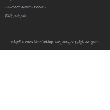
నిబంధనలు మరియు షరతులు
లైసెన్స్ ఒప్పందం
కాపీరైట్ © 2026 MindOnMap. అన్ని హక్కులు ప్రత్యేకించబడ్డాయి.