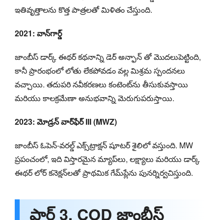
ఇతివృత్తాలను కొత్త పాత్రలతో మిళితం చేస్తుంది.
2021: వాన్‌గార్డ్
జాంబీస్ డార్క్ ఈథర్ కథనాన్ని డెర్ అన్ఫాన్ తో మొదలుపెట్టింది,
కానీ ప్రారంభంలో లోతు లేకపోవడం వల్ల మిశ్రమ స్పందనలు
వచ్చాయి. తదుపరి నవీకరణలు కంటెంట్‌ను తీసుకువస్తాయి
మరియు కాలక్రమేణా అనుభవాన్ని మెరుగుపరుస్తాయి.
2023: మోడ్రన్ వార్‌ఫేర్ III (MWZ)
జాంబీస్ ఓపెన్-వరల్డ్ ఎక్స్‌ట్రాక్షన్ షూటర్ శైలిలో వస్తుంది. MW
ప్రపంచంలో, ఇది విస్తారమైన మ్యాప్‌లు, లక్ష్యాలు మరియు డార్క్
ఈథర్ లోర్ కనెక్షన్‌లతో ప్రాథమిక గేమ్‌ప్లేను పునర్నిర్వచిస్తుంది.
పార్ట్ 3. COD జాంబీస్