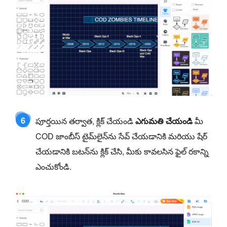
6
పూర్తయిన తర్వాత, క్లిక్ చేయండి
ఎగుమతి చేయండి
మీ
COD జాంబీస్ టైమ్‌లైన్‌ను సేవ్ చేయడానికి మరియు షేర్
చేయడానికి బటన్‌ను క్లిక్ చేసి, మీకు కావలసిన ఫైల్ రకాన్ని
ఎంచుకోండి.