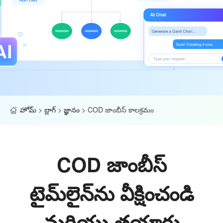
హోమ్
>
బ్లాగ్
>
జ్ఞానం
>
COD జాంబీస్ కాలక్రమం
COD జాంబీస్
టైమ్‌లైన్‌ను వీక్షించండి
మరియు తయారు