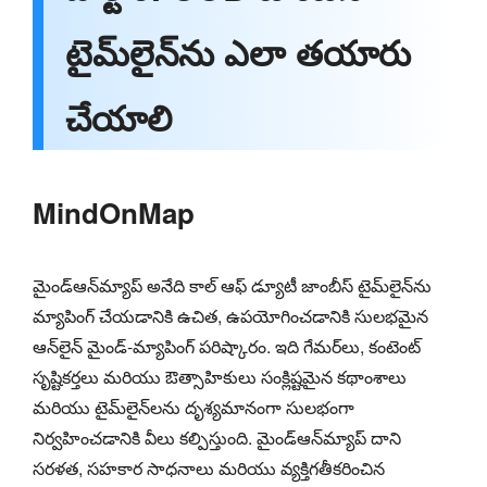
టైమ్‌లైన్‌ను ఎలా తయారు
చేయాలి
MindOnMap
మైండ్‌ఆన్‌మ్యాప్ అనేది కాల్ ఆఫ్ డ్యూటీ జాంబీస్ టైమ్‌లైన్‌ను
మ్యాపింగ్ చేయడానికి ఉచిత, ఉపయోగించడానికి సులభమైన
ఆన్‌లైన్ మైండ్-మ్యాపింగ్ పరిష్కారం. ఇది గేమర్‌లు, కంటెంట్
సృష్టికర్తలు మరియు ఔత్సాహికులు సంక్లిష్టమైన కథాంశాలు
మరియు టైమ్‌లైన్‌లను దృశ్యమానంగా సులభంగా
నిర్వహించడానికి వీలు కల్పిస్తుంది. మైండ్‌ఆన్‌మ్యాప్ దాని
సరళత, సహకార సాధనాలు మరియు వ్యక్తిగతీకరించిన