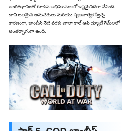
అంకితభావంతో కూడిన అభిమానులలో ఇష్టమైనదిగా చేసింది.
దాని బలమైన అనుచరులు మరియు సృజనాత్మక స్వేచ్ఛ
కారణంగా, జాంబీస్ నేటి వరకు చాలా కాల్ ఆఫ్ డ్యూటీ గేమ్‌లలో
అంతర్భాగంగా ఉంది.
పార్ట్ 5. COD జాంబీస్