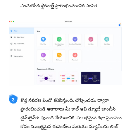
ఎంచుకోండి
ఫ్లోచార్ట్
ప్రారంభించడానికి ఎంపిక.
3
కొత్త సవరణ విండో కనిపిస్తుంది. చొప్పించడం ద్వారా
ప్రారంభించండి
ఆకారాలు
మీ కాల్ ఆఫ్ డ్యూటీ జాంబీస్
టైమ్‌లైన్‌కు పునాది వేయడానికి. సులభమైన కథా ప్రవాహం
కోసం ముఖ్యమైన ఈవెంట్‌లు మరియు మ్యాప్‌లను లింక్