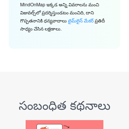
MindOnMap ఇక్కడ అన్ని వివరాలను మంచి
విజువల్స్‌లో ప్రదర్శిస్తుండటం మంచిది, దాని
గొప్పతనానికి ధన్యవాదాలు
టైమ్‌లైన్ మేకర్
ప్రతిదీ
సాధ్యం చేసిన లక్షణాలు.
సంబంధిత కథనాలు