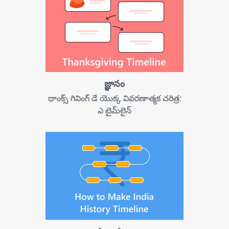
జ్ఞానం
థాంక్స్ గివింగ్ డే యొక్క వివరణాత్మక చరిత్ర:
ఎ టైమ్‌లైన్