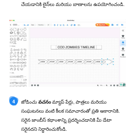
చేయడానికి లైన్‌లు మరియు బాణాలను ఉపయోగించండి.
4
జోడించు
వచనం
మ్యాప్ పేర్లు, పాత్రలు మరియు
సంఘటనలు వంటి కీలక సమాచారంతో ప్రతి ఆకారానికి.
సరైన జాంబీస్ కథాంశాన్ని ప్రదర్శించడానికి మీ డేటా
సరైనదని నిర్ధారించుకోండి.