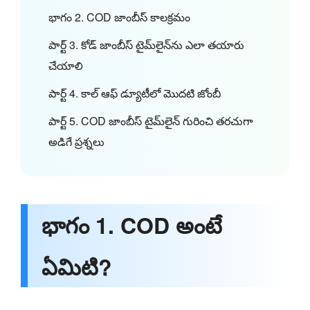
భాగం 2. COD జాంబీస్ కాలక్రమం
పార్ట్ 3. కోడ్ జాంబీస్ టైమ్‌లైన్‌ను ఎలా తయారు
చేయాలి
పార్ట్ 4. కాల్ ఆఫ్ డ్యూటీలో మొదటి జోంబీ
పార్ట్ 5. COD జాంబీస్ టైమ్‌లైన్ గురించి తరచుగా
అడిగే ప్రశ్నలు
భాగం 1. COD అంటే
ఏమిటి?