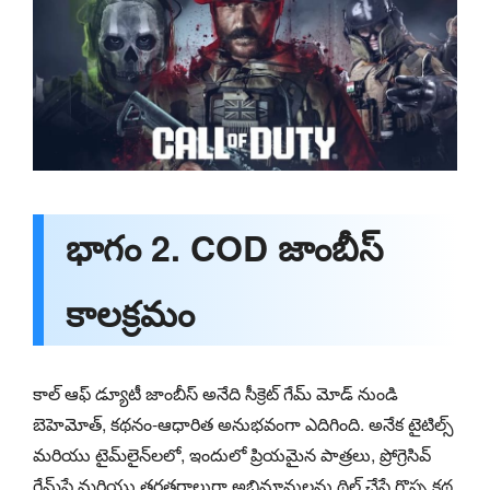
భాగం 2. COD జాంబీస్
కాలక్రమం
కాల్ ఆఫ్ డ్యూటీ జాంబీస్ అనేది సీక్రెట్ గేమ్ మోడ్ నుండి
బెహెమోత్, కథనం-ఆధారిత అనుభవంగా ఎదిగింది. అనేక టైటిల్స్
మరియు టైమ్‌లైన్‌లలో, ఇందులో ప్రియమైన పాత్రలు, ప్రోగ్రెసివ్
గేమ్‌ప్లే మరియు తరతరాలుగా అభిమానులను థ్రిల్ చేసే గొప్ప కథ