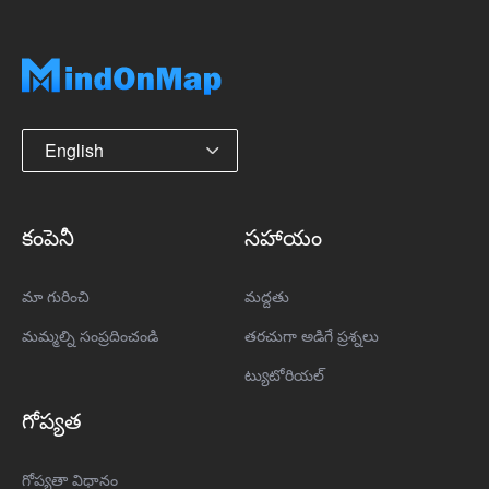
English
కంపెనీ
సహాయం
మా గురించి
మద్దతు
మమ్మల్ని సంప్రదించండి
తరచుగా అడిగే ప్రశ్నలు
ట్యుటోరియల్
గోప్యత
గోప్యతా విధానం