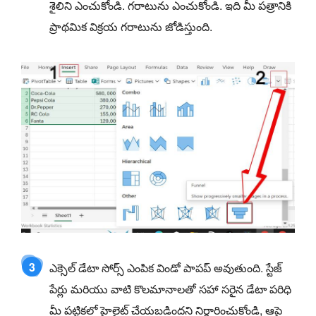
శైలిని ఎంచుకోండి. గరాటును ఎంచుకోండి. ఇది మీ పత్రానికి
ప్రాథమిక విక్రయ గరాటును జోడిస్తుంది.
3
ఎక్సెల్ డేటా సోర్స్ ఎంపిక విండో పాపప్ అవుతుంది. స్టేజ్
పేర్లు మరియు వాటి కొలమానాలతో సహా సరైన డేటా పరిధి
మీ పట్టికలో హైలైట్ చేయబడిందని నిర్ధారించుకోండి, ఆపై