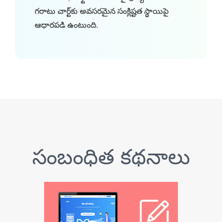
గరాటు చార్ట్‌కు అవసరమైన సంక్లిష్టత స్థాయిపై
ఆధారపడి ఉంటుంది.
సంబంధిత కథనాలు