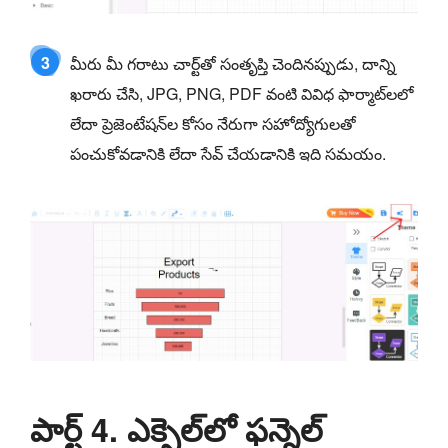
3
మీరు మీ గరాటు చార్ట్‌తో సంతృప్తి చెందినప్పుడు, దాన్ని
ఖరారు చేసి, JPG, PNG, PDF వంటి వివిధ ఫార్మాట్‌లలో
లేదా ప్రెజెంటేషన్‌ల కోసం నేరుగా సహోద్యోగులతో
పంచుకోవడానికి లేదా సేవ్ చేయడానికి ఇది సమయం.
పార్ట్ 4. ఎక్సెల్‌లో ఫన్నెల్