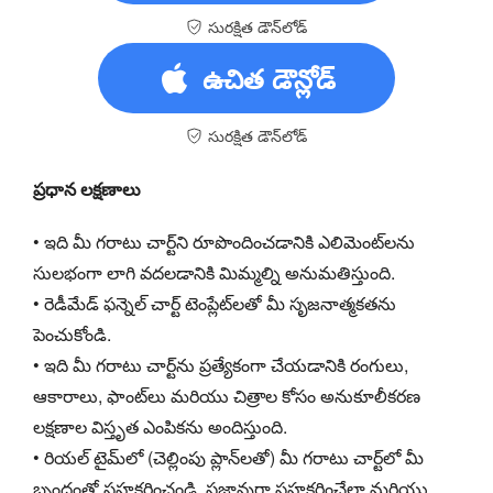
సురక్షిత డౌన్‌లోడ్
ఉచిత డౌన్లోడ్
సురక్షిత డౌన్‌లోడ్
ప్రధాన లక్షణాలు
• ఇది మీ గరాటు చార్ట్‌ని రూపొందించడానికి ఎలిమెంట్‌లను
సులభంగా లాగి వదలడానికి మిమ్మల్ని అనుమతిస్తుంది.
• రెడీమేడ్ ఫన్నెల్ చార్ట్ టెంప్లేట్‌లతో మీ సృజనాత్మకతను
పెంచుకోండి.
• ఇది మీ గరాటు చార్ట్‌ను ప్రత్యేకంగా చేయడానికి రంగులు,
ఆకారాలు, ఫాంట్‌లు మరియు చిత్రాల కోసం అనుకూలీకరణ
లక్షణాల విస్తృత ఎంపికను అందిస్తుంది.
• రియల్ టైమ్‌లో (చెల్లింపు ప్లాన్‌లతో) మీ గరాటు చార్ట్‌లో మీ
బృందంతో సహకరించండి, సజావుగా సహకరించేలా మరియు