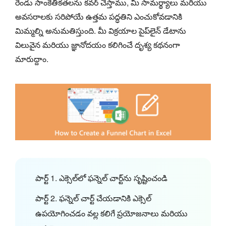
రెండు సాంకేతికతలను కవర్ చేస్తాము, మీ సామర్థ్యాలు మరియు
అవసరాలకు సరిపోయే ఉత్తమ పద్ధతిని ఎంచుకోవడానికి
మిమ్మల్ని అనుమతిస్తుంది. మీ విక్రయాల పైప్‌లైన్ డేటాను
విలువైన మరియు జ్ఞానోదయం కలిగించే దృశ్య కథనంగా
మారుద్దాం.
పార్ట్ 1. ఎక్సెల్‌లో ఫన్నెల్ చార్ట్‌ను సృష్టించండి
పార్ట్ 2. ఫన్నెల్ చార్ట్ చేయడానికి ఎక్సెల్
ఉపయోగించడం వల్ల కలిగే ప్రయోజనాలు మరియు