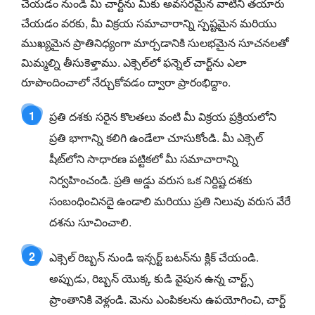
చేయడం నుండి మీ చార్ట్‌ను మీకు అవసరమైన వాటిని తయారు
చేయడం వరకు, మీ విక్రయ సమాచారాన్ని స్పష్టమైన మరియు
ముఖ్యమైన ప్రాతినిధ్యంగా మార్చడానికి సులభమైన సూచనలతో
మిమ్మల్ని తీసుకెళ్తాము. ఎక్సెల్‌లో ఫన్నెల్ చార్ట్‌ను ఎలా
రూపొందించాలో నేర్చుకోవడం ద్వారా ప్రారంభిద్దాం.
1
ప్రతి దశకు సరైన కొలతలు వంటి మీ విక్రయ ప్రక్రియలోని
ప్రతి భాగాన్ని కలిగి ఉండేలా చూసుకోండి. మీ ఎక్సెల్
షీట్‌లోని సాధారణ పట్టికలో మీ సమాచారాన్ని
నిర్వహించండి. ప్రతి అడ్డు వరుస ఒక నిర్దిష్ట దశకు
సంబంధించినదై ఉండాలి మరియు ప్రతి నిలువు వరుస వేరే
దశను సూచించాలి.
2
ఎక్సెల్ రిబ్బన్ నుండి ఇన్సర్ట్ బటన్‌ను క్లిక్ చేయండి.
అప్పుడు, రిబ్బన్ యొక్క కుడి వైపున ఉన్న చార్ట్స్
ప్రాంతానికి వెళ్లండి. మెను ఎంపికలను ఉపయోగించి, చార్ట్