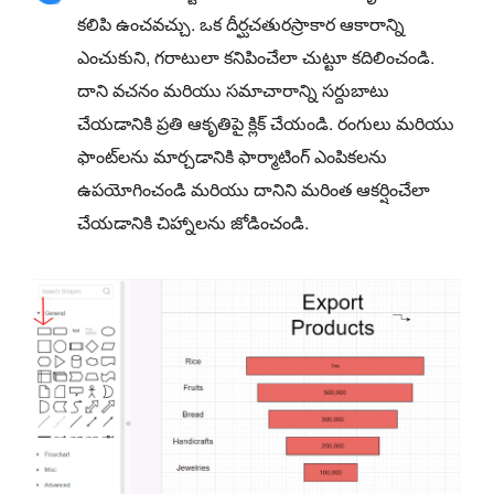
కలిపి ఉంచవచ్చు. ఒక దీర్ఘచతురస్రాకార ఆకారాన్ని
ఎంచుకుని, గరాటులా కనిపించేలా చుట్టూ కదిలించండి.
దాని వచనం మరియు సమాచారాన్ని సర్దుబాటు
చేయడానికి ప్రతి ఆకృతిపై క్లిక్ చేయండి. రంగులు మరియు
ఫాంట్‌లను మార్చడానికి ఫార్మాటింగ్ ఎంపికలను
ఉపయోగించండి మరియు దానిని మరింత ఆకర్షించేలా
చేయడానికి చిహ్నాలను జోడించండి.