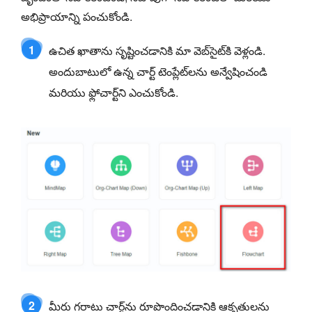
అభిప్రాయాన్ని పంచుకోండి.
1
ఉచిత ఖాతాను సృష్టించడానికి మా వెబ్‌సైట్‌కి వెళ్లండి.
అందుబాటులో ఉన్న చార్ట్ టెంప్లేట్‌లను అన్వేషించండి
మరియు ఫ్లోచార్ట్‌ని ఎంచుకోండి.
2
మీరు గరాటు చార్ట్‌ను రూపొందించడానికి ఆకృతులను