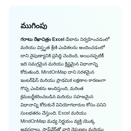
ముగింపు
గరాటు రేఖాచిత్రం Excel
డేటాను నిర్వహించడంలో
మరియు విస్తృత శ్రేణి ఎంపికలను అందించడంలో
దాని నైపుణ్యానికి ప్రసిద్ధి చెందింది, అయినప్పటికీ
ఇది సమగ్రమైన మరియు క్లిష్టమైన విధానాన్ని
కోరుతుంది. MindOnMap దాని సరళమైన
ఇంటర్‌ఫేస్ మరియు ప్రాథమిక లక్షణాల కారణంగా
గొప్ప ఎంపికను అందిస్తుంది, మరింత
క్రమబద్ధీకరించబడిన మరియు సహజమైన
విధానాన్ని కోరుకునే వినియోగదారుల కోసం పనిని
సులభతరం చేస్తుంది. Excel మరియు
MindOnMap మధ్య నిర్ణయం వ్యక్తి యొక్క
అవసరాలు, సాఫ్ట్‌వేర్‌తో వారి నైపుణ్యం మరియు