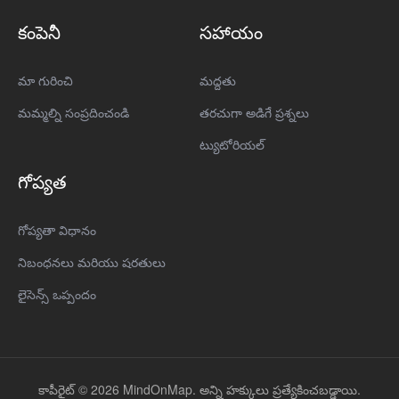
కంపెనీ
సహాయం
మా గురించి
మద్దతు
మమ్మల్ని సంప్రదించండి
తరచుగా అడిగే ప్రశ్నలు
ట్యుటోరియల్
గోప్యత
గోప్యతా విధానం
నిబంధనలు మరియు షరతులు
లైసెన్స్ ఒప్పందం
కాపీరైట్ © 2026 MindOnMap. అన్ని హక్కులు ప్రత్యేకించబడ్డాయి.