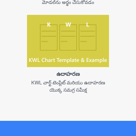
మోడల్‌ను అర్థం చేసుకోవడం
ఉదాహరణ
KWL చార్ట్ టెంప్లేట్ మరియు ఉదాహరణ
యొక్క సమగ్ర సమీక్ష