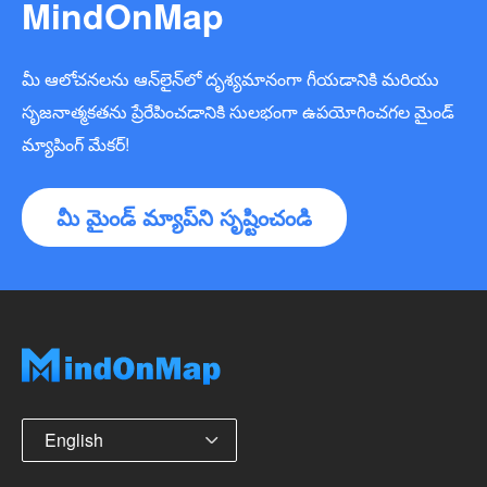
MindOnMap
మీ ఆలోచనలను ఆన్‌లైన్‌లో దృశ్యమానంగా గీయడానికి మరియు
సృజనాత్మకతను ప్రేరేపించడానికి సులభంగా ఉపయోగించగల మైండ్
మ్యాపింగ్ మేకర్!
మీ మైండ్ మ్యాప్‌ని సృష్టించండి
English