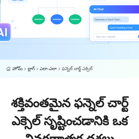
హోమ్
>
బ్లాగ్
>
ఎలా-ఎలా
>
ఫన్నెల్ చార్ట్ ఎక్సెల్
శక్తివంతమైన ఫన్నెల్ చార్ట్
ఎక్సెల్ సృష్టించడానికి ఒక
వివరణాత్మక దశలు