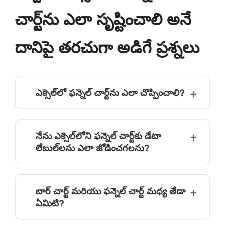
చార్ట్‌ను ఎలా సృష్టించాలి అనే
దానిపై తరచుగా అడిగే ప్రశ్నలు
ఎక్సెల్‌లో ఫన్నెల్ చార్ట్‌ను ఎలా చొప్పించాలి?
నేను ఎక్సెల్‌లోని ఫన్నెల్ చార్ట్‌కు డేటా
లేబుల్‌లను ఎలా జోడించగలను?
బార్ చార్ట్ మరియు ఫన్నెల్ చార్ట్ మధ్య తేడా
ఏమిటి?