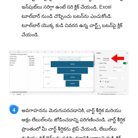
ఇన్‌పుట్‌లు సరిగ్గా ఉంటే సరి క్లిక్ చేయండి. Excel
టూల్‌బార్ నుండి చొప్పించు బటన్‌ను ఎంచుకోండి.
టూల్‌బార్ యొక్క కుడి చివరన ఉన్న చార్ట్స్ బటన్‌పై క్లిక్
చేయండి.
4
అవగాహనను మెరుగుపరచడానికి, చార్ట్ శీర్షిక మరియు
అక్షం లేబుల్‌లను జోడించడాన్ని పరిగణించండి. చార్ట్ శీర్షిక
ప్రాంతంలో మీ చార్ట్ శీర్షికను టైప్ చేయండి, లేబుల్‌లు
మరియు గ్రిడ్‌లైన్‌లను సవరించడానికి అక్షాలపై కుడి-క్లిక్