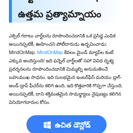
ఉత్తమ ప్రత్యామ్నాయం
ఎక్సెల్ గరాటు చార్ట్‌లను రూపొందించడానికి ఒక ప్రసిద్ధ ఎంపిక
అయినప్పటికీ, ఊహించని పోటీదారుడు ఉద్భవించాడు:
MindOnMap.
MindOnMap
కేవలం మైండ్ మ్యాప్‌ల కంటే
ఎక్కువ అందిస్తుంది! ఇది ఫన్నెల్ చార్ట్‌లతో సహా వివిధ దృశ్య
ప్రదర్శనలను రూపొందించడానికి మిమ్మల్ని అనుమతించే
బహుముఖ సాధనం. ఇది సులభమైన ఇంటర్‌ఫేస్ మరియు డ్రాగ్-
అండ్-డ్రాప్ ఫీచర్‌ను కలిగి ఉంది, ఇది కొత్తవారికి గొప్పగా చేస్తుంది.
అయినప్పటికీ, దాని శక్తివంతమైన సామర్థ్యాలు నైపుణ్యం కలిగిన
వినియోగదారుల కోసం.
ఉచిత డౌన్లోడ్