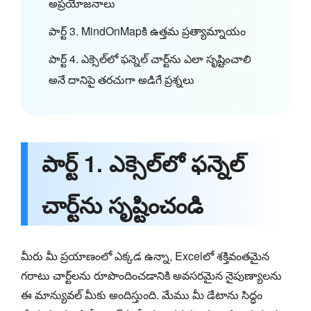
అప్రయోజనాలు
పార్ట్ 3. MindOnMapకి ఉత్తమ ప్రత్యామ్నాయం
పార్ట్ 4. ఎక్సెల్‌లో ఫన్నెల్ చార్ట్‌ను ఎలా సృష్టించాలి
అనే దానిపై తరచుగా అడిగే ప్రశ్నలు
పార్ట్ 1. ఎక్సెల్‌లో ఫన్నెల్
చార్ట్‌ను సృష్టించండి
మీరు మీ ప్రయాణంలో ఎక్కడ ఉన్నా, Excelలో శక్తివంతమైన
గరాటు చార్ట్‌లను రూపొందించడానికి అవసరమైన నైపుణ్యాలను
ఈ మాన్యువల్ మీకు అందిస్తుంది. మేము మీ డేటాను సిద్ధం