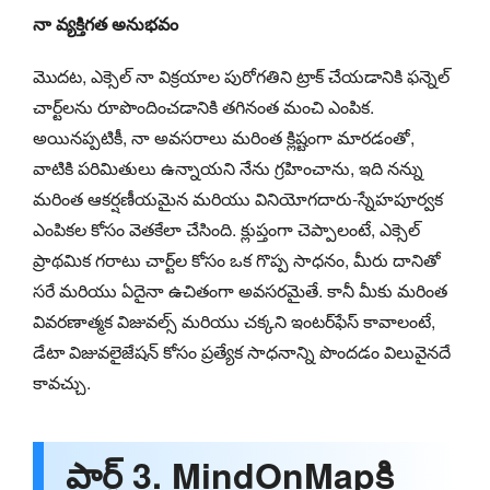
నా వ్యక్తిగత అనుభవం
మొదట, ఎక్సెల్ నా విక్రయాల పురోగతిని ట్రాక్ చేయడానికి ఫన్నెల్
చార్ట్‌లను రూపొందించడానికి తగినంత మంచి ఎంపిక.
అయినప్పటికీ, నా అవసరాలు మరింత క్లిష్టంగా మారడంతో,
వాటికి పరిమితులు ఉన్నాయని నేను గ్రహించాను, ఇది నన్ను
మరింత ఆకర్షణీయమైన మరియు వినియోగదారు-స్నేహపూర్వక
ఎంపికల కోసం వెతకేలా చేసింది. క్లుప్తంగా చెప్పాలంటే, ఎక్సెల్
ప్రాథమిక గరాటు చార్ట్‌ల కోసం ఒక గొప్ప సాధనం, మీరు దానితో
సరే మరియు ఏదైనా ఉచితంగా అవసరమైతే. కానీ మీకు మరింత
వివరణాత్మక విజువల్స్ మరియు చక్కని ఇంటర్‌ఫేస్ కావాలంటే,
డేటా విజువలైజేషన్ కోసం ప్రత్యేక సాధనాన్ని పొందడం విలువైనదే
కావచ్చు.
పార్ట్ 3. MindOnMapకి