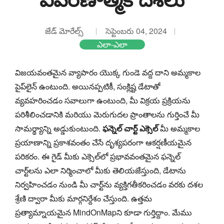
జేడ్ మోరేల్స్
సెప్టెంబరు 04, 2024
ఎలా-ఎలా
విజయవంతమైన వ్యాపారం యొక్క గుండె వద్ద దాని అమ్మకాల
పైప్‌లైన్ ఉంటుంది. అయినప్పటికీ, సంక్లిష్ట డేటాతో
వ్యవహరించడం సవాలుగా ఉంటుంది, మీ విక్రయ ప్రక్రియను
పరిశీలించడానికి మరియు మెరుగుదల ప్రాంతాలను గుర్తించే మీ
సామర్థ్యాన్ని అడ్డుకుంటుంది.
ఫన్నెల్ చార్ట్ ఎక్సెల్
మీ అమ్మకాల
ప్రయాణాన్ని ప్రకాశవంతం చేసే దృశ్యపరంగా ఆకర్షణీయమైన
పరికరం. ఈ గైడ్ మీకు ఎక్సెల్‌లో ప్రభావవంతమైన ఫన్నెల్
చార్ట్‌లను ఎలా నిర్మించాలో మీకు తెలియజేస్తుంది, డేటాను
నిర్వహించడం నుండి మీ చార్ట్‌ను వ్యక్తిగతీకరించడం వరకు దశల
శ్రేణి ద్వారా మీకు మార్గనిర్దేశం చేస్తుంది. ఉత్తమ
ప్రత్యామ్నాయమైన MindOnMapని కూడా గుర్తిద్దాం. మేము