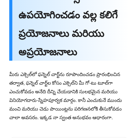
ఉపయోగించడం వల్ల కలిగే
ప్రయోజనాలు మరియు
అప్రయోజనాలు
మీరు ఎక్సెల్‌లో ఫన్నెల్ చార్ట్‌ను రూపొందించడం ప్రారంభించిన
తర్వాత, ఫన్నెల్ చార్ట్‌ల కోసం ఎక్సెల్‌ని మీ గో-టు టూల్‌గా
ఎంచుకోవడం అనేది దీన్ని చేయడానికి సులభమైన మరియు
వినియోగదారు-స్నేహపూర్వక మార్గం. కానీ ఎంచుకునే ముందు
మంచి మరియు చెడు పాయింట్లను పరిగణనలోకి తీసుకోవడం
చాలా అవసరం. ఇక్కడ నా స్వంత అనుభవం ఆధారంగా.