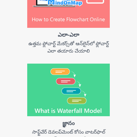
ఎలా-ఎలా
ఉత్తమ ఫ్లోచార్ట్ మేకర్స్‌తో ఆన్‌లైన్‌లో ఫ్లోచార్ట్
ఎలా తయారు చేయాలి
జ్ఞానం
సాఫ్ట్‌వేర్ డెవలప్‌మెంట్ కోసం వాటర్‌ఫాల్