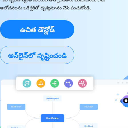
ఆలోచనలను ఒకే క్లిక్‌తో దృశ్యమానం చేసి పంచుకోండి.
ఉచిత డౌన్లోడ్
ఆన్‌లైన్‌లో సృష్టించండి