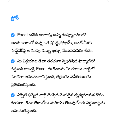
ప్రోస్
Excel అనేది దాదాపు అన్ని కంప్యూటర్‌లలో
అందుబాటులో ఉన్న ఒక ప్రసిద్ధ ప్రోగ్రామ్, అంటే మీరు
సాఫ్ట్‌వేర్‌పై అదనపు డబ్బు ఖర్చు చేయనవసరం లేదు.
మీ విక్రయాల డేటా తరచుగా స్ప్రెడ్‌షీట్ ఫార్మాట్‌లో
వస్తుంది కాబట్టి, Excel ఈ డేటాను మీ గరాటు చార్ట్‌లో
సూటిగా అనుసంధానిస్తుంది, తక్షణమే నవీకరణలను
ప్రతిబింబిస్తుంది.
ఎక్సెల్ ఫన్నెల్ చార్ట్ టెంప్లేట్ మెరుగైన దృశ్యమానత కోసం
రంగులు, డేటా లేబుల్‌లు మరియు లేఅవుట్‌లకు సర్దుబాట్లను
అనుమతిస్తుంది.