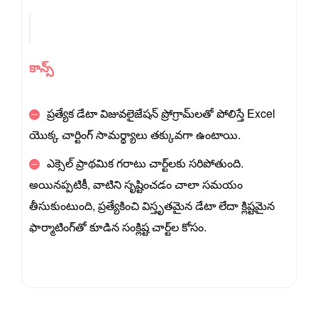
కాన్స్
ప్రత్యేక డేటా విజువలైజేషన్ ప్రోగ్రామ్‌లతో పోలిస్తే Excel
యొక్క చార్టింగ్ సామర్థ్యాలు తక్కువగా ఉంటాయి.
ఎక్సెల్ ప్రాథమిక గరాటు చార్ట్‌లకు సరిపోతుంది.
అయినప్పటికీ, వాటిని సృష్టించడం చాలా సమయం
తీసుకుంటుంది, ప్రత్యేకించి విస్తృతమైన డేటా లేదా క్లిష్టమైన
ఫార్మాటింగ్‌తో కూడిన సంక్లిష్ట చార్ట్‌ల కోసం.