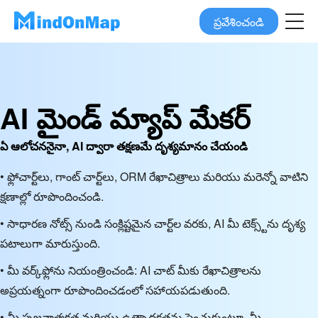
ప్రవేశించండి
AI మైండ్ మ్యాప్ మేకర్
ఏ ఆలోచననైనా, AI ద్వారా తక్షణమే దృశ్యమానం చేయండి
• ఫ్లోచార్ట్‌లు, గాంట్ చార్ట్‌లు, ORM రేఖాచిత్రాలు మరియు మరెన్నో వాటిని
క్షణాల్లో రూపొందించండి.
• సాధారణ నోట్స్ నుండి సంక్లిష్టమైన చార్ట్‌ల వరకు, AI మీ టెక్స్ట్‌ను దృశ్య
పటాలుగా మారుస్తుంది.
• మీ వర్క్‌ఫ్లోను నియంత్రించండి: AI చాట్ మీకు రేఖాచిత్రాలను
అప్రయత్నంగా రూపొందించడంలో సహాయపడుతుంది.
• మీ సృజనాత్మకత మరియు ఉత్పాదకతను పెంచుకుంటూ, మీ