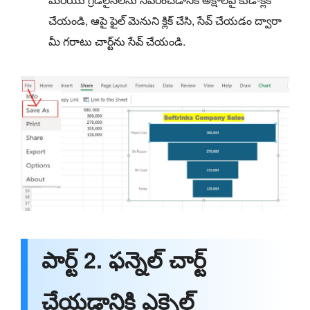
చేయండి, ఆపై ఫైల్ మెనుని క్లిక్ చేసి, సేవ్ చేయడం ద్వారా
మీ గరాటు చార్ట్‌ను సేవ్ చేయండి.
పార్ట్ 2. ఫన్నెల్ చార్ట్
చేయడానికి ఎక్సెల్