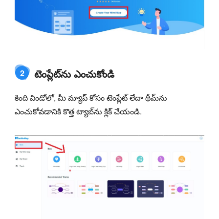
టెంప్లేట్‌ను ఎంచుకోండి
2
కింది విండోలో, మీ మ్యాప్ కోసం టెంప్లేట్ లేదా థీమ్‌ను
ఎంచుకోవడానికి కొత్త ట్యాబ్‌ను క్లిక్ చేయండి.