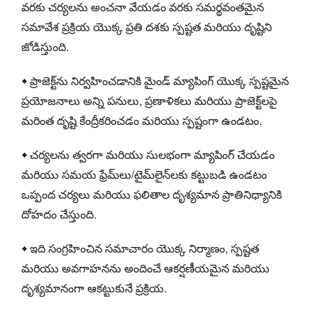
వరకు చర్యలను అంచనా వేయడం వరకు సమర్థవంతమైన
సమావేశ ప్రక్రియ యొక్క ప్రతి దశకు స్పష్టత మరియు దృష్టిని
జోడిస్తుంది.
◆ ప్రాజెక్ట్‌ను నిర్వహించడానికి మైండ్ మ్యాపింగ్ యొక్క స్పష్టమైన
ప్రయోజనాలు అన్ని పనులు, ప్రణాళికలు మరియు ప్రాజెక్ట్‌లపై
మరింత దృష్టి కేంద్రీకరించడం మరియు స్పష్టంగా ఉండటం.
◆ చర్యలను త్వరగా మరియు సులభంగా మ్యాపింగ్ చేయడం
మరియు సమయ ఫ్రేమ్‌లు/టైమ్‌లైన్‌లకు కట్టుబడి ఉండటం
ఒప్పంద చర్యలు మరియు ఫలితాల దృశ్యమాన ప్రాతినిధ్యానికి
దోహదం చేస్తుంది.
◆ ఇది సంగ్రహించిన సమాచారం యొక్క నిర్మాణం, స్పష్టత
మరియు అవగాహనను అందించే ఆకర్షణీయమైన మరియు
దృశ్యమానంగా ఆకట్టుకునే ప్రక్రియ.