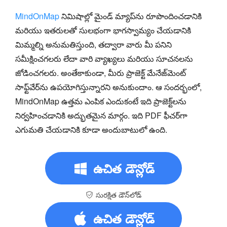
MindOnMap
నిమిషాల్లో మైండ్ మ్యాప్‌ను రూపొందించడానికి
మరియు ఇతరులతో సులభంగా భాగస్వామ్యం చేయడానికి
మిమ్మల్ని అనుమతిస్తుంది, తద్వారా వారు మీ పనిని
సమీక్షించగలరు లేదా వారి వ్యాఖ్యలు మరియు సూచనలను
జోడించగలరు. అంతేకాకుండా, మీరు ప్రాజెక్ట్ మేనేజ్‌మెంట్
సాఫ్ట్‌వేర్‌ను ఉపయోగిస్తున్నారని అనుకుందాం. ఆ సందర్భంలో,
MindOnMap ఉత్తమ ఎంపిక ఎందుకంటే ఇది ప్రాజెక్ట్‌లను
నిర్వహించడానికి అద్భుతమైన మార్గం. ఇది PDF ఫీచర్‌గా
ఎగుమతి చేయడానికి కూడా అందుబాటులో ఉంది.
ఉచిత డౌన్లోడ్
సురక్షిత డౌన్‌లోడ్
ఉచిత డౌన్లోడ్