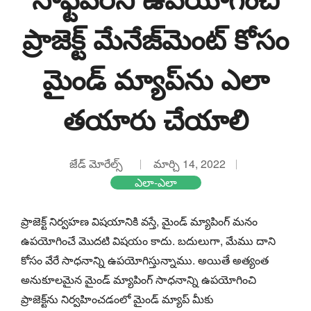
ప్రాజెక్ట్ మేనేజ్‌మెంట్ కోసం
మైండ్ మ్యాప్‌ను ఎలా
తయారు చేయాలి
జేడ్ మోరేల్స్
మార్చి 14, 2022
ఎలా-ఎలా
ప్రాజెక్ట్ నిర్వహణ విషయానికి వస్తే, మైండ్ మ్యాపింగ్ మనం
ఉపయోగించే మొదటి విషయం కాదు. బదులుగా, మేము దాని
కోసం వేరే సాధనాన్ని ఉపయోగిస్తున్నాము. అయితే అత్యంత
అనుకూలమైన మైండ్ మ్యాపింగ్ సాధనాన్ని ఉపయోగించి
ప్రాజెక్ట్‌ను నిర్వహించడంలో మైండ్ మ్యాప్ మీకు