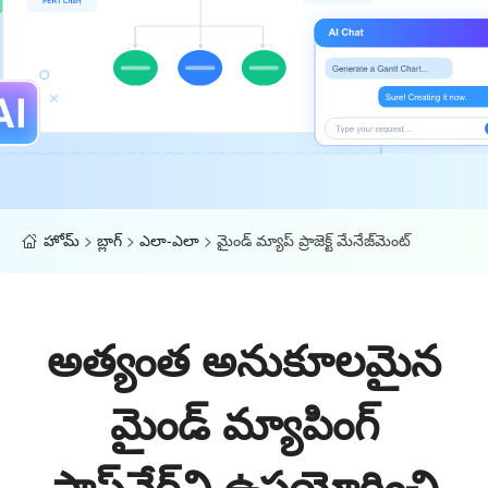
హోమ్
>
బ్లాగ్
>
ఎలా-ఎలా
>
మైండ్ మ్యాప్ ప్రాజెక్ట్ మేనేజ్‌మెంట్
అత్యంత అనుకూలమైన
మైండ్ మ్యాపింగ్
సాఫ్ట్‌వేర్‌ని ఉపయోగించి