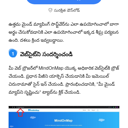
సురక్షిత డౌన్‌లోడ్
ఉత్తమ మైండ్ మ్యాపింగ్ సాఫ్ట్‌వేర్‌ను ఎలా ఉపయోగించాలో బాగా
అర్థం చేసుకోవడానికి ఎలా ఉపయోగించాలో ఇక్కడ శీఘ్ర పర్యటన
ఉంది. దశలు క్రింద ఇవ్వబడ్డాయి.
వెబ్‌సైట్‌ని సందర్శించండి
1
మీ వెబ్ బ్రౌజర్‌లో MindOnMap యొక్క అధికారిక వెబ్‌సైట్‌కి బ్రౌజ్
చేయండి. ప్రధాన పేజీని యాక్సెస్ చేయడానికి మీ ఇమెయిల్
చిరునామాతో సైన్ ఇన్ చేయండి. ప్రారంభించడానికి, "మీ మైండ్
మ్యాప్‌ని సృష్టించు" ట్యాబ్‌ను క్లిక్ చేయండి.