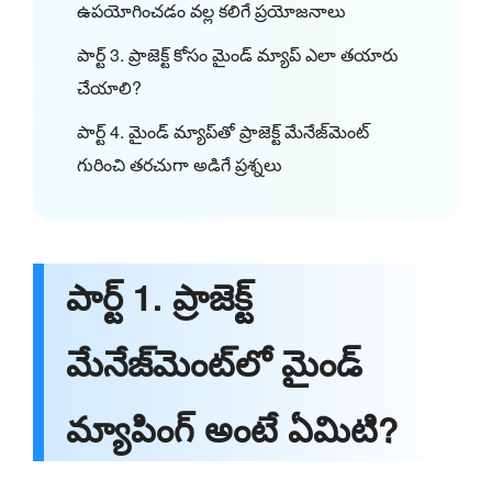
ఉపయోగించడం వల్ల కలిగే ప్రయోజనాలు
పార్ట్ 3. ప్రాజెక్ట్ కోసం మైండ్ మ్యాప్ ఎలా తయారు
చేయాలి?
పార్ట్ 4. మైండ్ మ్యాప్‌తో ప్రాజెక్ట్ మేనేజ్‌మెంట్
గురించి తరచుగా అడిగే ప్రశ్నలు
పార్ట్ 1. ప్రాజెక్ట్
మేనేజ్‌మెంట్‌లో మైండ్
మ్యాపింగ్ అంటే ఏమిటి?