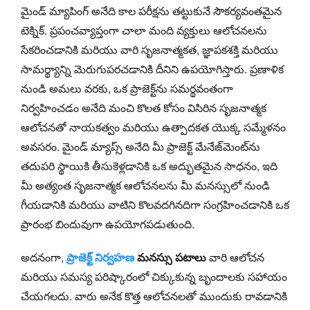
మైండ్ మ్యాపింగ్ అనేది కాల పరీక్షను తట్టుకునే సౌకర్యవంతమైన
టెక్నిక్. ప్రపంచవ్యాప్తంగా చాలా మంది వ్యక్తులు ఆలోచనలను
సేకరించడానికి మరియు వారి సృజనాత్మకత, జ్ఞాపకశక్తి మరియు
సామర్థ్యాన్ని మెరుగుపరచడానికి దీనిని ఉపయోగిస్తారు. ప్రణాళిక
నుండి అమలు వరకు, ఒక ప్రాజెక్ట్‌ను సమర్థవంతంగా
నిర్వహించడం అనేది మంచి కొలత కోసం విసిరిన సృజనాత్మక
ఆలోచనతో నాయకత్వం మరియు ఉత్పాదకత యొక్క సమ్మేళనం
అవసరం. మైండ్ మ్యాప్స్ అనేది మీ ప్రాజెక్ట్ మేనేజ్‌మెంట్‌ను
తదుపరి స్థాయికి తీసుకెళ్లడానికి ఒక అద్భుతమైన సాధనం, ఇది
మీ అత్యంత సృజనాత్మక ఆలోచనలను మీ మనస్సులో నుండి
గీయడానికి మరియు వాటిని కొలవదగినదిగా సంగ్రహించడానికి ఒక
ప్రారంభ బిందువుగా ఉపయోగపడుతుంది.
అదనంగా,
ప్రాజెక్ట్ నిర్వహణ
మనస్సు పటాలు
వారి ఆలోచన
మరియు సమస్య పరిష్కారంలో చిక్కుకున్న బృందాలకు సహాయం
చేయగలదు. వారు అనేక కొత్త ఆలోచనలతో ముందుకు రావడానికి