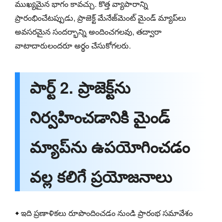
ముఖ్యమైన భాగం కావచ్చు. కొత్త వ్యాపారాన్ని
ప్రారంభించేటప్పుడు, ప్రాజెక్ట్ మేనేజ్‌మెంట్ మైండ్ మ్యాప్‌లు
అవసరమైన సందర్భాన్ని అందించగలవు, తద్వారా
వాటాదారులందరూ అర్థం చేసుకోగలరు.
పార్ట్ 2. ప్రాజెక్ట్‌ను
నిర్వహించడానికి మైండ్
మ్యాప్‌ను ఉపయోగించడం
వల్ల కలిగే ప్రయోజనాలు
◆ ఇది ప్రణాళికలు రూపొందించడం నుండి ప్రారంభ సమావేశం