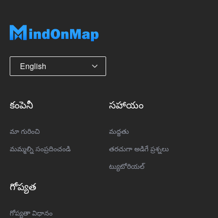
English
కంపెనీ
సహాయం
మా గురించి
మద్దతు
మమ్మల్ని సంప్రదించండి
తరచుగా అడిగే ప్రశ్నలు
ట్యుటోరియల్
గోప్యత
గోప్యతా విధానం