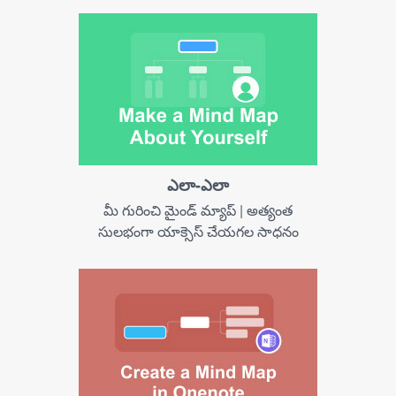
ఎలా-ఎలా
మీ గురించి మైండ్ మ్యాప్ | అత్యంత
సులభంగా యాక్సెస్ చేయగల సాధనం