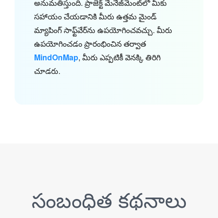
అనుమతిస్తుంది. ప్రాజెక్ట్ మేనేజ్‌మెంట్‌లో మీకు
సహాయం చేయడానికి మీరు ఉత్తమ మైండ్
మ్యాపింగ్ సాఫ్ట్‌వేర్‌ను ఉపయోగించవచ్చు. మీరు
ఉపయోగించడం ప్రారంభించిన తర్వాత
MindOnMap
, మీరు ఎప్పటికీ వెనక్కి తిరిగి
చూడరు.
సంబంధిత కథనాలు