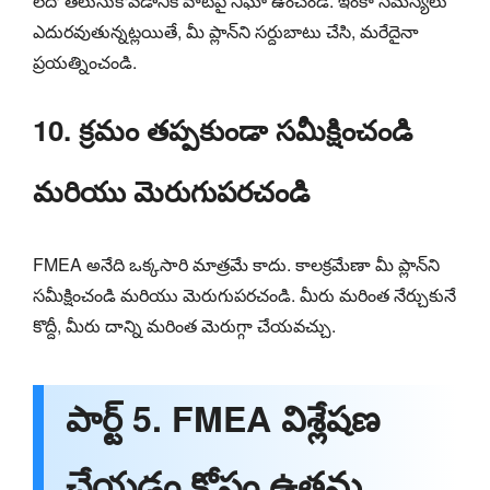
లేదో తెలుసుకోవడానికి వాటిపై నిఘా ఉంచండి. ఇంకా సమస్యలు
ఎదురవుతున్నట్లయితే, మీ ప్లాన్‌ని సర్దుబాటు చేసి, మరేదైనా
ప్రయత్నించండి.
10. క్రమం తప్పకుండా సమీక్షించండి
మరియు మెరుగుపరచండి
FMEA అనేది ఒక్కసారి మాత్రమే కాదు. కాలక్రమేణా మీ ప్లాన్‌ని
సమీక్షించండి మరియు మెరుగుపరచండి. మీరు మరింత నేర్చుకునే
కొద్దీ, మీరు దాన్ని మరింత మెరుగ్గా చేయవచ్చు.
పార్ట్ 5. FMEA విశ్లేషణ
చేయడం కోసం ఉత్తమ