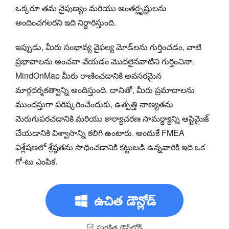
ఒక్కరూ తమ నైపుణ్యం మరియు అంతర్దృష్టులను
అందించగలరని ఇది నిర్ధారిస్తుంది.
ఇప్పుడు, మీరు సంభావ్య వైఫల్య మోడ్‌లను గుర్తించడం, వాటి
ప్రభావాలను అంచనా వేయడం మొదలైనవాటిని గుర్తించినా,
MindOnMap మీరు రాణించడానికి అవసరమైన
మార్గదర్శకత్వాన్ని అందిస్తుంది. దానితో, మీరు ప్రమాదాలను
ముందస్తుగా పరిష్కరించేందుకు, ఉత్పత్తి నాణ్యతను
మెరుగుపరచడానికి మరియు కార్యాచరణ సామర్థ్యాన్ని ఆప్టిమైజ్
చేయడానికి విశ్వాసాన్ని కలిగి ఉంటారు. అందుకే FMEA
విశ్లేషణలో శ్రేష్ఠతను సాధించడానికి కట్టుబడి ఉన్నవారికి ఇది ఒక
గో-టు ఎంపిక.
ఉచిత డౌన్లోడ్
సురక్షిత డౌన్‌లోడ్