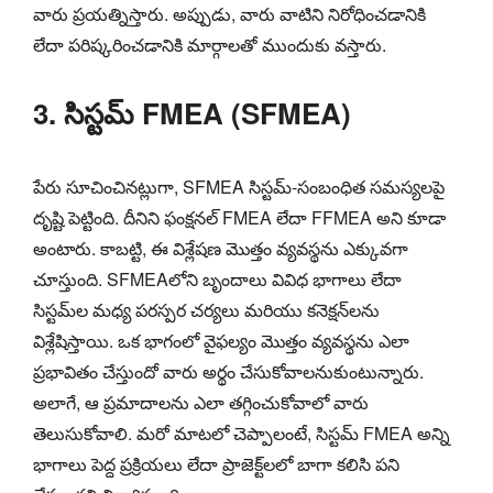
వారు ప్రయత్నిస్తారు. అప్పుడు, వారు వాటిని నిరోధించడానికి
లేదా పరిష్కరించడానికి మార్గాలతో ముందుకు వస్తారు.
3. సిస్టమ్ FMEA (SFMEA)
పేరు సూచించినట్లుగా, SFMEA సిస్టమ్-సంబంధిత సమస్యలపై
దృష్టి పెట్టింది. దీనిని ఫంక్షనల్ FMEA లేదా FFMEA అని కూడా
అంటారు. కాబట్టి, ఈ విశ్లేషణ మొత్తం వ్యవస్థను ఎక్కువగా
చూస్తుంది. SFMEAలోని బృందాలు వివిధ భాగాలు లేదా
సిస్టమ్‌ల మధ్య పరస్పర చర్యలు మరియు కనెక్షన్‌లను
విశ్లేషిస్తాయి. ఒక భాగంలో వైఫల్యం మొత్తం వ్యవస్థను ఎలా
ప్రభావితం చేస్తుందో వారు అర్థం చేసుకోవాలనుకుంటున్నారు.
అలాగే, ఆ ప్రమాదాలను ఎలా తగ్గించుకోవాలో వారు
తెలుసుకోవాలి. మరో మాటలో చెప్పాలంటే, సిస్టమ్ FMEA అన్ని
భాగాలు పెద్ద ప్రక్రియలు లేదా ప్రాజెక్ట్‌లలో బాగా కలిసి పని