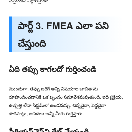
చేస్తుందని నిర్ధారిస్తుంది.
పార్ట్ 3. FMEA ఎలా పని
చేస్తుంది
ఏది తప్పు కాగలదో గుర్తించండి
ముందుగా, తప్పు జరిగే అన్ని విషయాల జాబితాను
రూపొందించడానికి ఒక బృందం సమావేశమవుతుంది. ఇది ప్రక్రియ,
ఉత్పత్తి లేదా సిస్టమ్‌లో ఉండవచ్చు. చిన్నదైనా, పెద్దదైనా
పొరపాట్లు, ఆపదలు అన్నీ మీరు గుర్తిస్తారు.
సీరియస్‌నెస్‌ని రేట్ చేయండి