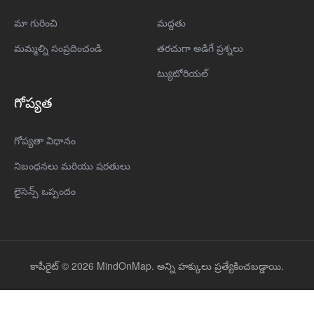
మా గురించి
మద్దతు
మమ్మల్ని సంప్రదించండి
తరచుగా అడిగే ప్రశ్నలు
ట్యుటోరియల్
గోప్యత
గోప్యతా విధానం
నిబంధనలు మరియు షరతులు
లైసెన్స్ ఒప్పందం
కాపీరైట్ © 2026 MindOnMap. అన్ని హక్కులు ప్రత్యేకించబడ్డాయి.