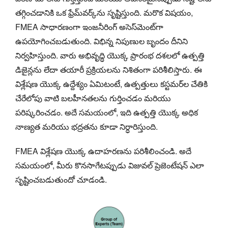
తగ్గించడానికి ఒక ఫ్రేమ్‌వర్క్‌ను సృష్టిస్తుంది. మరొక విషయం,
FMEA సాధారణంగా ఇంజనీరింగ్ అసెస్‌మెంట్‌గా
ఉపయోగించబడుతుంది. విభిన్న నిపుణుల బృందం దీనిని
నిర్వహిస్తుంది. వారు అభివృద్ధి యొక్క ప్రారంభ దశలలో ఉత్పత్తి
డిజైన్లను లేదా తయారీ ప్రక్రియలను నిశితంగా పరిశీలిస్తారు. ఈ
విశ్లేషణ యొక్క ఉద్దేశ్యం ఏమిటంటే, ఉత్పత్తులు కస్టమర్‌ల చేతికి
చేరేలోపు వాటి బలహీనతలను గుర్తించడం మరియు
పరిష్కరించడం. అదే సమయంలో, ఇది ఉత్పత్తి యొక్క అధిక
నాణ్యత మరియు భద్రతను కూడా నిర్ధారిస్తుంది.
FMEA విశ్లేషణ యొక్క ఉదాహరణను పరిశీలించండి. అదే
సమయంలో, మీరు కొనసాగేటప్పుడు విజువల్ ప్రెజెంటేషన్ ఎలా
సృష్టించబడుతుందో చూడండి.