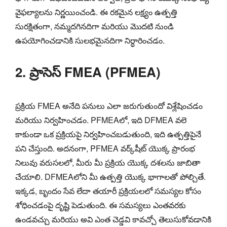
వైఫల్యాలను నిర్ణయించండి. ఈ రకమైన లక్ష్యం ఉత్పత్తి
సురక్షితంగా, నమ్మదగినదిగా మరియు మొదటి నుండి
ఉపయోగించడానికి సులభమైనదిగా నిర్ధారించడం.
2. ప్రాసెస్ FMEA (PFMEA)
ప్రక్రియ FMEA అనేది పనులు ఎలా జరుగుతుందో విశ్లేషించడం
మరియు నిర్వహించడం. PFMEAలో, ఇది DFMEA వలె
కాకుండా ఒక ప్రక్రియపై నిర్వహించబడుతుంది, ఇది ఉత్పత్తిపైనే
పని చేస్తుంది. అదనంగా, PFMEA వర్క్‌షీట్ యొక్క ప్రారంభ
నిలువు వరుసలలో, మీరు మీ ప్రక్రియ యొక్క దశలను జాబితా
చేయాలి. DFMEAలోని మీ ఉత్పత్తి యొక్క భాగాలతో పోల్చితే.
ఇక్కడ, బృందం సేవ లేదా తయారీ ప్రక్రియలలో సమస్యల కోసం
శోధించడంపై దృష్టి పెడుతుంది. ఈ సమస్యలు ఎంతవరకు
ఉండవచ్చు మరియు అవి ఎంత చెడ్డవి కావచ్చో తెలుసుకోవడానికి