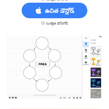
ఉచిత డౌన్లోడ్
సురక్షిత డౌన్‌లోడ్