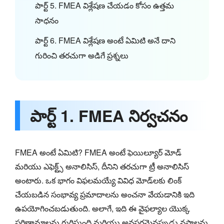
పార్ట్ 5. FMEA విశ్లేషణ చేయడం కోసం ఉత్తమ
సాధనం
పార్ట్ 6. FMEA విశ్లేషణ అంటే ఏమిటి అనే దాని
గురించి తరచుగా అడిగే ప్రశ్నలు
పార్ట్ 1. FMEA నిర్వచనం
FMEA అంటే ఏమిటి? FMEA అంటే ఫెయిల్యూర్ మోడ్
మరియు ఎఫెక్ట్స్ అనాలిసిస్, దీనిని తరచుగా ట్రీ అనాలిసిస్
అంటారు. ఒక భాగం విఫలమయ్యే వివిధ మోడ్‌లకు లింక్
చేయబడిన సంభావ్య ప్రమాదాలను అంచనా వేయడానికి ఇది
ఉపయోగించబడుతుంది. అలాగే, ఇది ఈ వైఫల్యాల యొక్క
పరిణామాలను గుర్తిస్తుంది మరియు అవసరమైనప్పుడు నష్టాలను