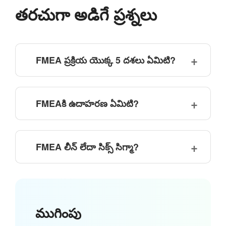
తరచుగా అడిగే ప్రశ్నలు
FMEA ప్రక్రియ యొక్క 5 దశలు ఏమిటి?
FMEAకి ఉదాహరణ ఏమిటి?
FMEA లీన్ లేదా సిక్స్ సిగ్మా?
ముగింపు