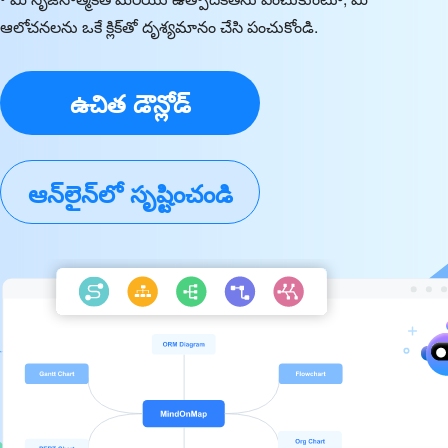
ఆలోచనలను ఒకే క్లిక్‌తో దృశ్యమానం చేసి పంచుకోండి.
ఉచిత డౌన్లోడ్
ఆన్‌లైన్‌లో సృష్టించండి