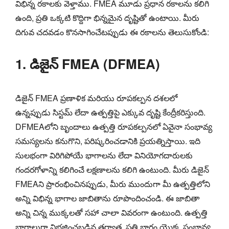
విభిన్న రకాలకు వెళ్తాము. FMEA మూడు ప్రధాన రకాలను కలిగి
ఉంది, ప్రతి ఒక్కటి కొద్దిగా భిన్నమైన దృష్టితో ఉంటాయి. మీరు
దిగువ చదవడం కొనసాగించేటప్పుడు ఈ రకాలను తెలుసుకోండి:
1. డిజైన్ FMEA (DFMEA)
డిజైన్ FMEA ప్రణాళిక మరియు రూపకల్పన దశలలో
ఉన్నప్పుడు సిస్టమ్ లేదా ఉత్పత్తిపై ఎక్కువ దృష్టి కేంద్రీకరిస్తుంది.
DFMEAలోని బృందాలు ఉత్పత్తి రూపకల్పనలో ఏవైనా సంభావ్య
సమస్యలను కనుగొని, పరిష్కరించడానికి ప్రయత్నిస్తాయి. ఇది
సులభంగా విరిగిపోయే భాగాలను లేదా వినియోగదారులకు
గందరగోళాన్ని కలిగించే లక్షణాలను కలిగి ఉంటుంది. మీరు డిజైన్
FMEAని ప్రారంభించినప్పుడు, మీరు ముందుగా మీ ఉత్పత్తిలోని
అన్ని విభిన్న భాగాల జాబితాను రూపొందించండి. ఈ జాబితా
అన్ని చిన్న ముక్కలతో సహా చాలా వివరంగా ఉంటుంది. ఉత్పత్తి
భాగాలుగా విభజించబడిన తర్వాత, ప్రతి భాగం యొక్క సంభావ్య