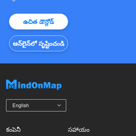
ఉచిత డౌన్లోడ్
ఆన్‌లైన్‌లో సృష్టించండి
English
కంపెనీ
సహాయం