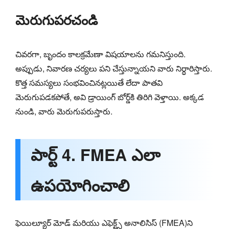
మెరుగుపరచండి
చివరగా, బృందం కాలక్రమేణా విషయాలను గమనిస్తుంది.
అప్పుడు, నివారణ చర్యలు పని చేస్తున్నాయని వారు నిర్ధారిస్తారు.
కొత్త సమస్యలు సంభవించినట్లయితే లేదా పాతవి
మెరుగుపడకపోతే, అవి డ్రాయింగ్ బోర్డ్‌కి తిరిగి వెళ్తాయి. అక్కడ
నుండి, వారు మెరుగుపరుస్తారు.
పార్ట్ 4. FMEA ఎలా
ఉపయోగించాలి
ఫెయిల్యూర్ మోడ్ మరియు ఎఫెక్ట్స్ అనాలిసిస్ (FMEA)ని