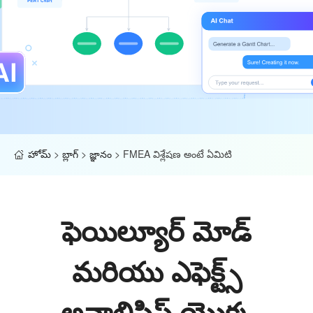
హోమ్
>
బ్లాగ్
>
జ్ఞానం
>
FMEA విశ్లేషణ అంటే ఏమిటి
ఫెయిల్యూర్ మోడ్
మరియు ఎఫెక్ట్స్
అనాలిసిస్ యొక్క