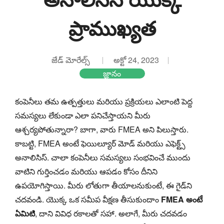
ప్రాముఖ్యత
జేడ్ మోరేల్స్
అక్టో 24, 2023
జ్ఞానం
కంపెనీలు తమ ఉత్పత్తులు మరియు ప్రక్రియలు ఎలాంటి పెద్ద
సమస్యలు లేకుండా ఎలా పనిచేస్తాయని మీరు
ఆశ్చర్యపోతున్నారా? బాగా, వారు FMEA అని పిలుస్తారు.
కాబట్టి, FMEA అంటే ఫెయిల్యూర్ మోడ్ మరియు ఎఫెక్ట్స్
అనాలిసిస్. చాలా కంపెనీలు సమస్యలు సంభవించే ముందు
వాటిని గుర్తించడం మరియు ఆపడం కోసం దీనిని
ఉపయోగిస్తాయి. మీరు లోతుగా తీయాలనుకుంటే, ఈ గైడ్‌ని
చదవండి. యొక్క ఒక సమీప వీక్షణ తీసుకుందాం
FMEA అంటే
ఏమిటి
, దాని వివిధ రకాలతో సహా. అలాగే, మీరు చదవడం