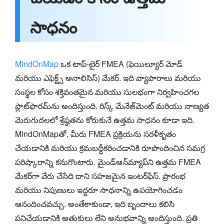
సాధనం
MindOnMap
ఒక టాప్-టైర్ FMEA (ఫెయిల్యూర్ మోడ్
మరియు ఎఫెక్ట్స్ అనాలిసిస్) మేకర్. ఇది వ్యాపారాలు మరియు
సంస్థల కోసం శక్తివంతమైన మరియు సులభంగా నిర్వహించగల
ప్లాట్‌ఫారమ్‌ను అందిస్తుంది. రిస్క్ మేనేజ్‌మెంట్ మరియు నాణ్యత
మెరుగుదలలో శ్రేష్ఠతను కోరుకునే ఉత్తమ సాధనం కూడా ఇది.
MindOnMapతో, మీరు FMEA ప్రక్రియను సరళీకృతం
చేయడానికి మరియు క్రమబద్ధీకరించడానికి రూపొందించిన సమగ్ర
పరిష్కారాన్ని కనుగొంటారు. మైండ్‌ఆన్‌మ్యాప్‌ని ఉత్తమ FMEA
మేకర్‌గా వేరు చేసేది దాని సహజమైన ఇంటర్‌ఫేస్. ప్రారంభ
మరియు నిపుణులు ఇద్దరూ సాధనాన్ని ఉపయోగించడం
ఆనందించవచ్చు. అంతేకాకుండా, ఇది బృందాలు కలిసి
పనిచేయడానికి అతుకులు లేని అనుభవాన్ని అందిస్తుంది. ప్రతి