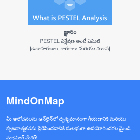
జ్ఞానం
PESTEL విశ్లేషణ అంటే ఏమిటి
[ఉదాహరణలు, కారకాలు మరియు మూస]
MindOnMap
మీ ఆలోచనలను ఆన్‌లైన్‌లో దృశ్యమానంగా గీయడానికి మరియు
సృజనాత్మకతను ప్రేరేపించడానికి సులభంగా ఉపయోగించగల మైండ్
మ్యాపింగ్ మేకర్!