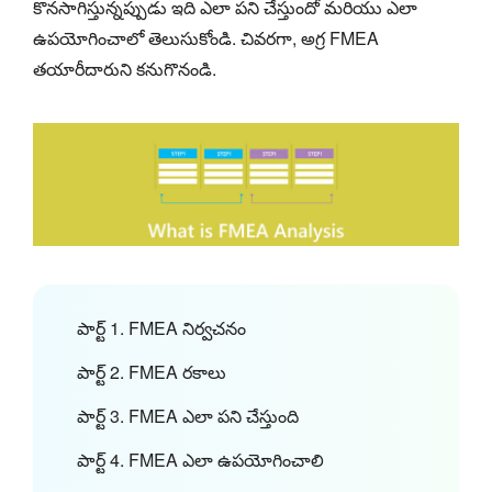
కొనసాగిస్తున్నప్పుడు ఇది ఎలా పని చేస్తుందో మరియు ఎలా
ఉపయోగించాలో తెలుసుకోండి. చివరగా, అగ్ర FMEA
తయారీదారుని కనుగొనండి.
పార్ట్ 1. FMEA నిర్వచనం
పార్ట్ 2. FMEA రకాలు
పార్ట్ 3. FMEA ఎలా పని చేస్తుంది
పార్ట్ 4. FMEA ఎలా ఉపయోగించాలి