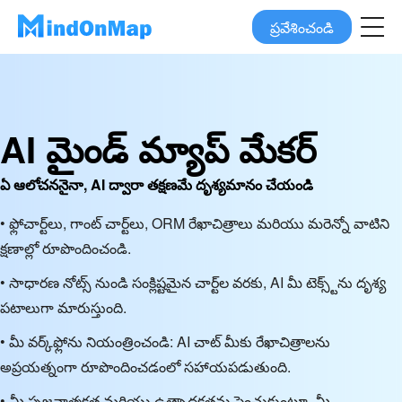
ప్రవేశించండి
AI మైండ్ మ్యాప్ మేకర్
ఏ ఆలోచననైనా, AI ద్వారా తక్షణమే దృశ్యమానం చేయండి
• ఫ్లోచార్ట్‌లు, గాంట్ చార్ట్‌లు, ORM రేఖాచిత్రాలు మరియు మరెన్నో వాటిని
క్షణాల్లో రూపొందించండి.
• సాధారణ నోట్స్ నుండి సంక్లిష్టమైన చార్ట్‌ల వరకు, AI మీ టెక్స్ట్‌ను దృశ్య
పటాలుగా మారుస్తుంది.
• మీ వర్క్‌ఫ్లోను నియంత్రించండి: AI చాట్ మీకు రేఖాచిత్రాలను
అప్రయత్నంగా రూపొందించడంలో సహాయపడుతుంది.
• మీ సృజనాత్మకత మరియు ఉత్పాదకతను పెంచుకుంటూ, మీ