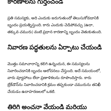
కారణాలను గుర్తించండి
ప్రతి సమస్యకు, అది ఎందుకు జరుగుతుందో తెలుసుకోవడానికి
బృందం ప్రయత్నిస్తుంది. కారు ఎందుకు చెడిపోవచ్చు (ఉదా,
తక్కువ చమురు) వంటి ప్రధాన కారణాన్ని బృందం వెతుకుతుంది.
నివారణ పద్ధతులను ఏర్పాటు చేయండి
మొత్తం సమాచారాన్ని కలిగి ఉన్నందున, ఈ సమస్యలను
నివారించడానికి బృందం ఆలోచనలు చేస్తుంది. అదే సమయంలో,
వారు వ్యూహాలు లేదా ప్రణాళికలను రూపొందిస్తారు. కారు
బ్రేక్‌డౌన్‌ను నివారించడానికి క్రమం తప్పకుండా చమురును తనిఖీ
చేయడం ఉదాహరణలలో ఒకటి.
తిరిగి అంచనా వేయండి మరియు