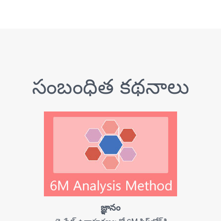
సంబంధిత కథనాలు
జ్ఞానం