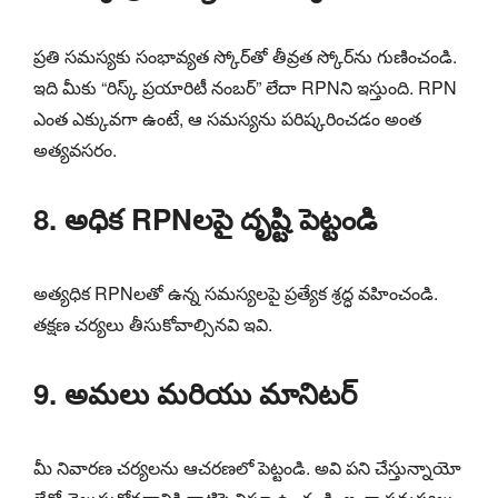
ప్రతి సమస్యకు సంభావ్యత స్కోర్‌తో తీవ్రత స్కోర్‌ను గుణించండి.
ఇది మీకు “రిస్క్ ప్రయారిటీ నంబర్” లేదా RPNని ఇస్తుంది. RPN
ఎంత ఎక్కువగా ఉంటే, ఆ సమస్యను పరిష్కరించడం అంత
అత్యవసరం.
8. అధిక RPNలపై దృష్టి పెట్టండి
అత్యధిక RPNలతో ఉన్న సమస్యలపై ప్రత్యేక శ్రద్ధ వహించండి.
తక్షణ చర్యలు తీసుకోవాల్సినవి ఇవి.
9. అమలు మరియు మానిటర్
మీ నివారణ చర్యలను ఆచరణలో పెట్టండి. అవి పని చేస్తున్నాయో