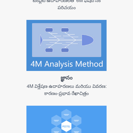
టెంప్లేట్ ఉదాహరణలతో 6M ఫిష్‌బోన్‌కి
పరిచయం
జ్ఞానం
4M విశ్లేషణ ఉదాహరణలు మరియు వివరణ:
కారణం-ప్రభావ రేఖాచిత్రం