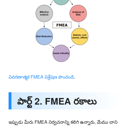
వివరణాత్మక FMEA విశ్లేషణ పొందండి
.
పార్ట్ 2. FMEA రకాలు
ఇప్పుడు మీరు FMEA నిర్వచనాన్ని కలిగి ఉన్నారు, మేము దాని