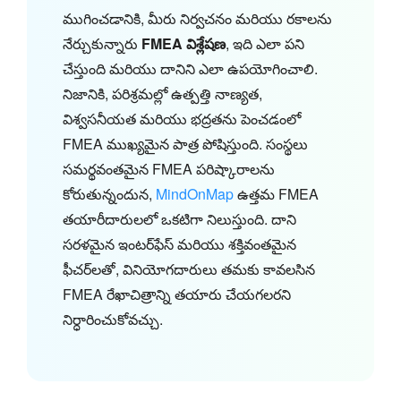
ముగించడానికి, మీరు నిర్వచనం మరియు రకాలను
నేర్చుకున్నారు
FMEA విశ్లేషణ
, ఇది ఎలా పని
చేస్తుంది మరియు దానిని ఎలా ఉపయోగించాలి.
నిజానికి, పరిశ్రమల్లో ఉత్పత్తి నాణ్యత,
విశ్వసనీయత మరియు భద్రతను పెంచడంలో
FMEA ముఖ్యమైన పాత్ర పోషిస్తుంది. సంస్థలు
సమర్థవంతమైన FMEA పరిష్కారాలను
కోరుతున్నందున,
MindOnMap
ఉత్తమ FMEA
తయారీదారులలో ఒకటిగా నిలుస్తుంది. దాని
సరళమైన ఇంటర్‌ఫేస్ మరియు శక్తివంతమైన
ఫీచర్‌లతో, వినియోగదారులు తమకు కావలసిన
FMEA రేఖాచిత్రాన్ని తయారు చేయగలరని
నిర్ధారించుకోవచ్చు.