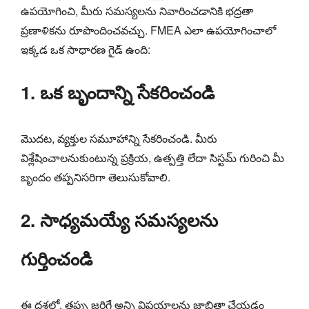
ఉపయోగించి, మీరు సమస్యలను నివారించడానికి భద్రతా
ప్రణాళికను రూపొందించవచ్చు. FMEA ఎలా ఉపయోగించాలో
ఇక్కడ ఒక సాధారణ గైడ్ ఉంది:
1. ఒక బృందాన్ని సేకరించండి
మొదట, వ్యక్తుల సమూహాన్ని సేకరించండి. మీరు
విశ్లేషించాలనుకుంటున్న ప్రక్రియ, ఉత్పత్తి లేదా సిస్టమ్ గురించి మీ
బృందం తప్పనిసరిగా తెలుసుకోవాలి.
2. సాధ్యమయ్యే సమస్యలను
గుర్తించండి
ఈ దశలో, తప్పు జరిగే అన్ని విషయాలను జాబితా చేయడం