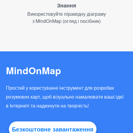
Знання
Використовуйте пірамідну діаграму
з MindOnMap (огляд і посібник)
MindOnMap
Простий у користуванні інструмент для розробки
розумових карт, щоб візуально намалювати ваші ідеї
в Інтернеті та надихнути на творчість!
Безкоштовне завантаження