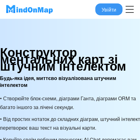
Увійти
Конструктор
ментальних карт зі
штучним інтелектом
Будь-яка ідея, миттєво візуалізована штучним
інтелектом
• Створюйте блок-схеми, діаграми Ганта, діаграми ORM та
багато іншого за лічені секунди.
• Від простих нотаток до складних діаграм, штучний інтелект
перетворює ваш текст на візуальні карти.
• Керуйте своїм робочим процесом: AI Chat допомагає вам