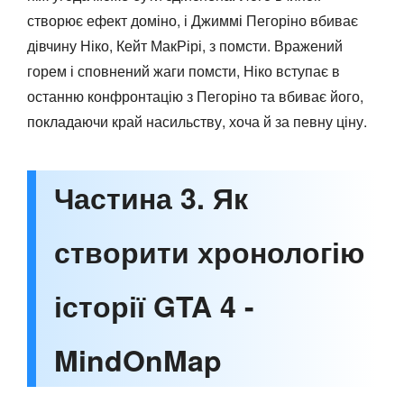
створює ефект доміно, і Джиммі Пегоріно вбиває
дівчину Ніко, Кейт МакРірі, з помсти. Вражений
горем і сповнений жаги помсти, Ніко вступає в
останню конфронтацію з Пегоріно та вбиває його,
покладаючи край насильству, хоча й за певну ціну.
Частина 3. Як
створити хронологію
історії GTA 4 -
MindOnMap