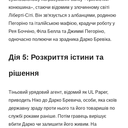
конюшина», стаючи відомим у злочинному світі
Ліберті-Сіті. Він зв'язується з албанцями, родиною
Пегоріно та італійською мафією, крадучи роботу у
Рея Боччіно, Філа Белла та Джиммі Пегоріно,
одночасно полюючи на зрадника Дарко Бревіка.
Дія 5: Розкриття істини та
рішення
Тіньовий урядовий агент, відомий як UL Paper,
приводить Ніко до Дарко Бревича, особи, яка скоїв
державну зраду проти нього та його товаришів по
службі роками раніше. Потім гравець вирішує
вбити Дарко чи залишити його живим. На