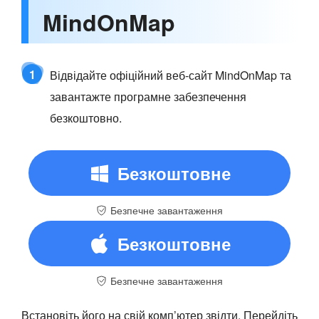
MindOnMap
1
Відвідайте офіційний веб-сайт MindOnMap та
завантажте програмне забезпечення
безкоштовно.
Безкоштовне
Безпечне завантаження
завантаження
Безкоштовне
Безпечне завантаження
завантаження
Встановіть його на свій комп’ютер звідти. Перейдіть