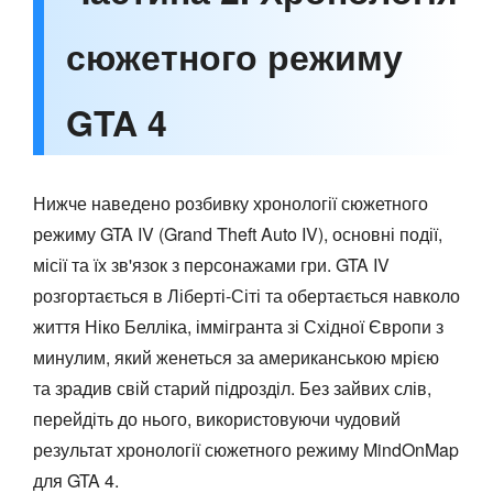
сюжетного режиму
GTA 4
Нижче наведено розбивку хронології сюжетного
режиму GTA IV (Grand Theft Auto IV), основні події,
місії та їх зв'язок з персонажами гри. GTA IV
розгортається в Ліберті-Сіті та обертається навколо
життя Ніко Белліка, іммігранта зі Східної Європи з
минулим, який женеться за американською мрією
та зрадив свій старий підрозділ. Без зайвих слів,
перейдіть до нього, використовуючи чудовий
результат хронології сюжетного режиму MindOnMap
для GTA 4.