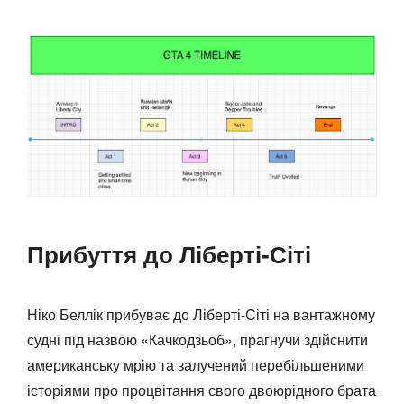
Прибуття до Ліберті-Сіті
Ніко Беллік прибуває до Ліберті-Сіті на вантажному
судні під назвою «Качкодзьоб», прагнучи здійснити
американську мрію та залучений перебільшеними
історіями про процвітання свого двоюрідного брата