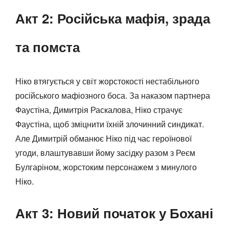
Акт 2: Російська мафія, зрада
та помста
Ніко втягується у світ жорстокості нестабільного
російського мафіозного боса. За наказом партнера
Фаустіна, Димитрія Раскалова, Ніко страчує
Фаустіна, щоб зміцнити їхній злочинний синдикат.
Але Димитрій обманює Ніко під час героїнової
угоди, влаштувавши йому засідку разом з Реєм
Булгаріном, жорстоким персонажем з минулого
Ніко.
Акт 3: Новий початок у Бохані