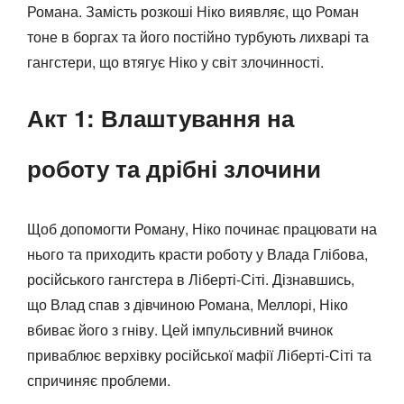
Романа. Замість розкоші Ніко виявляє, що Роман
тоне в боргах та його постійно турбують лихварі та
гангстери, що втягує Ніко у світ злочинності.
Акт 1: Влаштування на
роботу та дрібні злочини
Щоб допомогти Роману, Ніко починає працювати на
нього та приходить красти роботу у Влада Глібова,
російського гангстера в Ліберті-Сіті. Дізнавшись,
що Влад спав з дівчиною Романа, Меллорі, Ніко
вбиває його з гніву. Цей імпульсивний вчинок
приваблює верхівку російської мафії Ліберті-Сіті та
спричиняє проблеми.