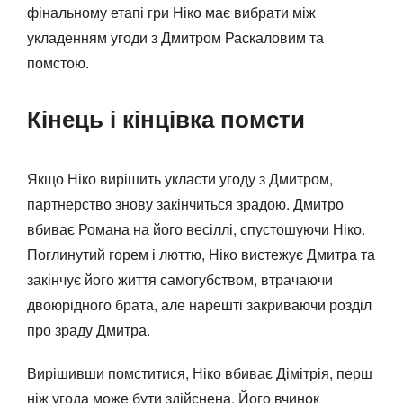
фінальному етапі гри Ніко має вибрати між
укладенням угоди з Дмитром Раскаловим та
помстою.
Кінець і кінцівка помсти
Якщо Ніко вирішить укласти угоду з Дмитром,
партнерство знову закінчиться зрадою. Дмитро
вбиває Романа на його весіллі, спустошуючи Ніко.
Поглинутий горем і люттю, Ніко вистежує Дмитра та
закінчує його життя самогубством, втрачаючи
двоюрідного брата, але нарешті закриваючи розділ
про зраду Дмитра.
Вирішивши помститися, Ніко вбиває Дімітрія, перш
ніж угода може бути здійснена. Його вчинок