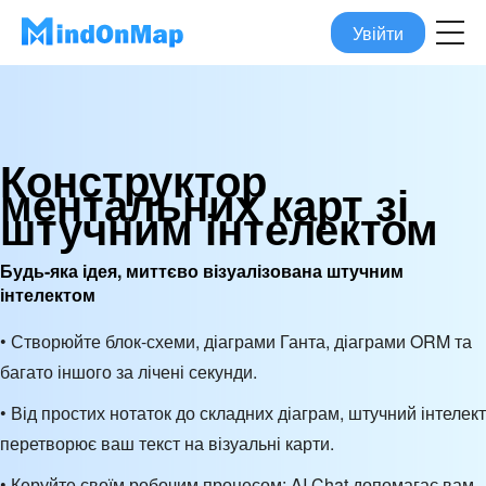
Увійти
Конструктор
ментальних карт зі
штучним інтелектом
Будь-яка ідея, миттєво візуалізована штучним
інтелектом
• Створюйте блок-схеми, діаграми Ганта, діаграми ORM та
багато іншого за лічені секунди.
• Від простих нотаток до складних діаграм, штучний інтелект
перетворює ваш текст на візуальні карти.
• Керуйте своїм робочим процесом: AI Chat допомагає вам