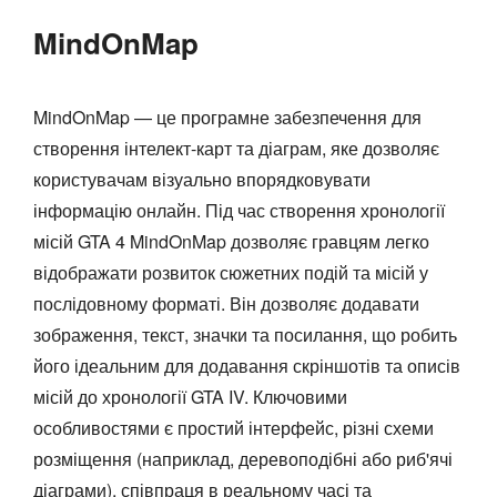
MindOnMap
MindOnMap — це програмне забезпечення для
створення інтелект-карт та діаграм, яке дозволяє
користувачам візуально впорядковувати
інформацію онлайн. Під час створення хронології
місій GTA 4 MindOnMap дозволяє гравцям легко
відображати розвиток сюжетних подій та місій у
послідовному форматі. Він дозволяє додавати
зображення, текст, значки та посилання, що робить
його ідеальним для додавання скріншотів та описів
місій до хронології GTA IV. Ключовими
особливостями є простий інтерфейс, різні схеми
розміщення (наприклад, деревоподібні або риб'ячі
діаграми), співпраця в реальному часі та