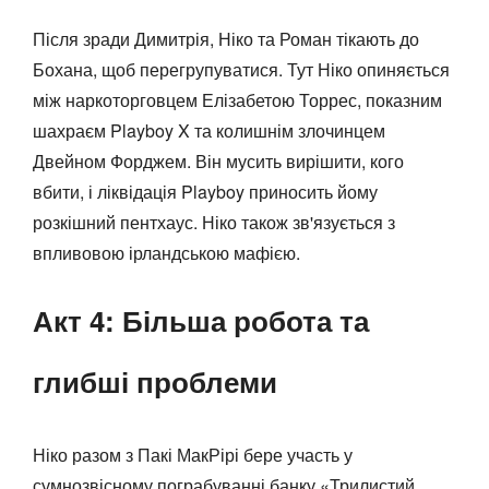
Після зради Димитрія, Ніко та Роман тікають до
Бохана, щоб перегрупуватися. Тут Ніко опиняється
між наркоторговцем Елізабетою Торрес, показним
шахраєм Playboy X та колишнім злочинцем
Двейном Форджем. Він мусить вирішити, кого
вбити, і ліквідація Playboy приносить йому
розкішний пентхаус. Ніко також зв'язується з
впливовою ірландською мафією.
Акт 4: Більша робота та
глибші проблеми
Ніко разом з Пакі МакРірі бере участь у
сумнозвісному пограбуванні банку «Трилистий