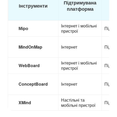
Підтримувана
Інструменти
п
платформа
Інтернет і мобільні
Міро
Підтр
пристрої
MindOnMap
Інтернет
Підтр
Інтернет і мобільні
WebBoard
Підтр
пристрої
ConceptBoard
Інтернет
Підтр
Настільні та
XMind
Підтр
мобільні пристрої