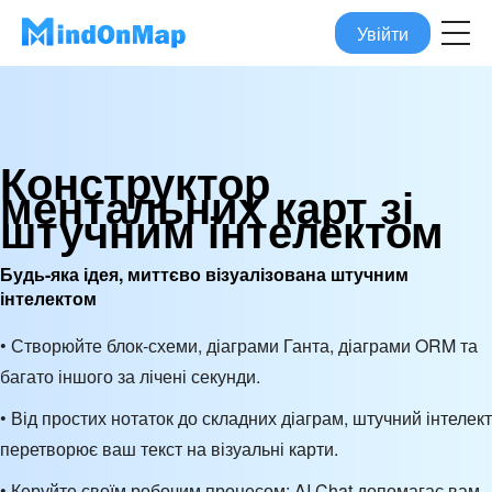
Увійти
Конструктор
ментальних карт зі
штучним інтелектом
Будь-яка ідея, миттєво візуалізована штучним
інтелектом
• Створюйте блок-схеми, діаграми Ганта, діаграми ORM та
багато іншого за лічені секунди.
• Від простих нотаток до складних діаграм, штучний інтелект
перетворює ваш текст на візуальні карти.
• Керуйте своїм робочим процесом: AI Chat допомагає вам