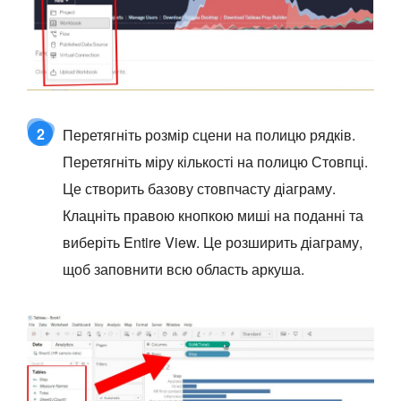
2
Перетягніть розмір сцени на полицю рядків.
Перетягніть міру кількості на полицю Стовпці.
Це створить базову стовпчасту діаграму.
Клацніть правою кнопкою миші на поданні та
виберіть Entire View. Це розширить діаграму,
щоб заповнити всю область аркуша.