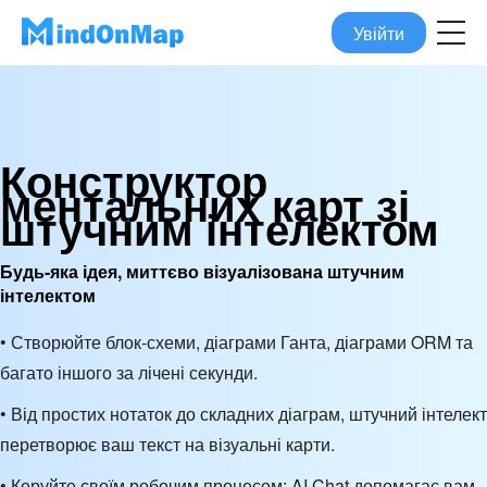
Увійти
Конструктор
ментальних карт зі
штучним інтелектом
Будь-яка ідея, миттєво візуалізована штучним
інтелектом
• Створюйте блок-схеми, діаграми Ганта, діаграми ORM та
багато іншого за лічені секунди.
• Від простих нотаток до складних діаграм, штучний інтелект
перетворює ваш текст на візуальні карти.
• Керуйте своїм робочим процесом: AI Chat допомагає вам