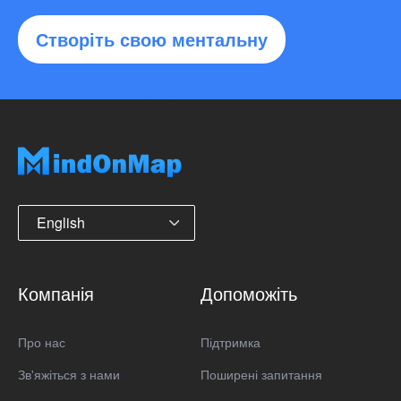
Створіть свою ментальну
карту
English
Компанія
Допоможіть
Про нас
Підтримка
Зв'яжіться з нами
Поширені запитання