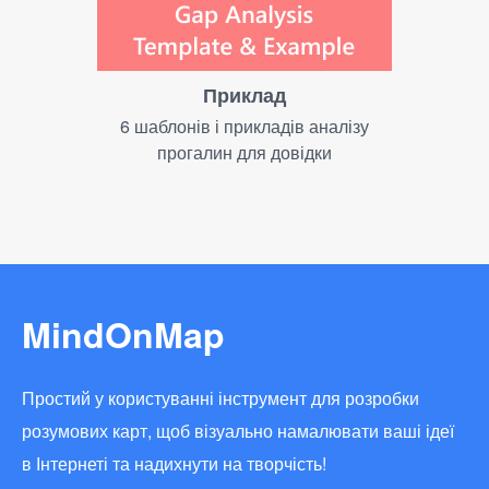
Приклад
6 шаблонів і прикладів аналізу
прогалин для довідки
MindOnMap
Простий у користуванні інструмент для розробки
розумових карт, щоб візуально намалювати ваші ідеї
в Інтернеті та надихнути на творчість!