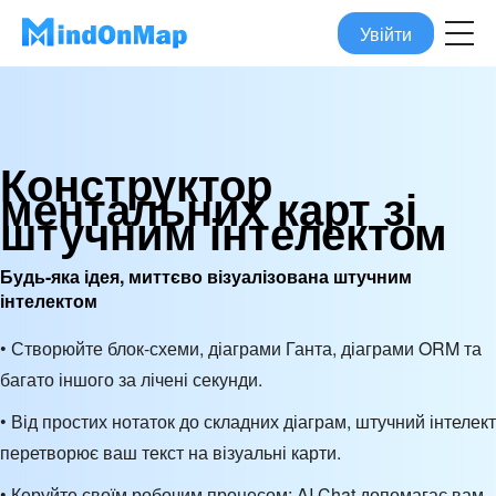
Увійти
Конструктор
ментальних карт зі
штучним інтелектом
Будь-яка ідея, миттєво візуалізована штучним
інтелектом
• Створюйте блок-схеми, діаграми Ганта, діаграми ORM та
багато іншого за лічені секунди.
• Від простих нотаток до складних діаграм, штучний інтелект
перетворює ваш текст на візуальні карти.
• Керуйте своїм робочим процесом: AI Chat допомагає вам