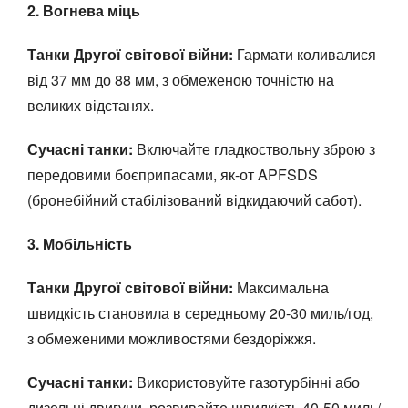
2. Вогнева міць
Танки Другої світової війни:
Гармати коливалися
від 37 мм до 88 мм, з обмеженою точністю на
великих відстанях.
Сучасні танки:
Включайте гладкоствольну зброю з
передовими боєприпасами, як-от APFSDS
(бронебійний стабілізований відкидаючий сабот).
3. Мобільність
Танки Другої світової війни:
Максимальна
швидкість становила в середньому 20-30 миль/год,
з обмеженими можливостями бездоріжжя.
Сучасні танки:
Використовуйте газотурбінні або
дизельні двигуни, розвивайте швидкість 40-50 миль/