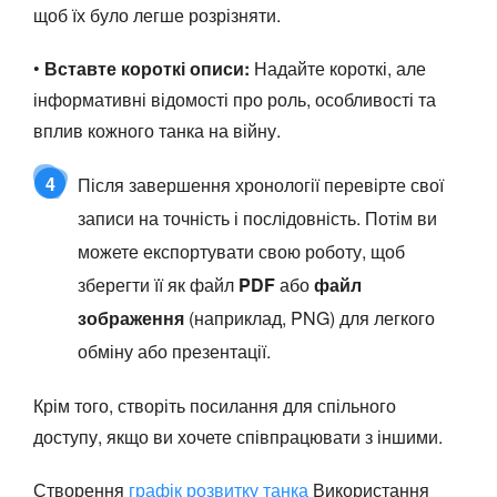
щоб їх було легше розрізняти.
•
Вставте короткі описи:
Надайте короткі, але
інформативні відомості про роль, особливості та
вплив кожного танка на війну.
4
Після завершення хронології перевірте свої
записи на точність і послідовність. Потім ви
можете експортувати свою роботу, щоб
зберегти її як файл
PDF
або
файл
зображення
(наприклад, PNG) для легкого
обміну або презентації.
Крім того, створіть посилання для спільного
доступу, якщо ви хочете співпрацювати з іншими.
Створення
графік розвитку танка
Використання