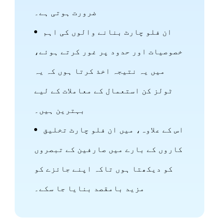
ضرورت ہوتی ہے۔
ان فلو چارٹ بنانے والوں کی اہم
خصوصیات اور حدود پر غور کرتے ہوئے،
میں یہ نتیجہ اخذ کرتا ہوں کہ یہ
ٹولز کن استعمال کے معاملات کے لیے
بہترین ہیں۔
اس کے علاوہ، میں ان فلو چارٹ تخلیق
کاروں کے بارے میں صارفین کے تبصروں
کو دیکھتا ہوں تاکہ اپنے جائزے کو
مزید بامقصد بنایا جا سکے۔