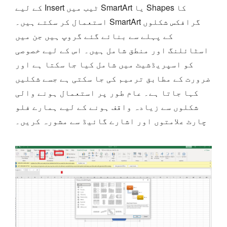
کے لیے Insert ٹیب میں SmartArt یا Shapes کا
استعمال کر سکتے ہیں۔ SmartArt گرافکس شکلوں
کے پہلے سے بنائے گئے گروپ ہیں جن میں
اسٹائلنگ اور منطق شامل ہیں۔ اس کے لیے خصوصی
کو اسپریڈشیٹ میں شامل کیا جا سکتا ہے اور
ضرورت کے مطابق ترمیم کی جا سکتی ہے جسے شکلیں
کہا جاتا ہے۔ عام طور پر استعمال ہونے والی
شکلوں سے زیادہ واقف ہونے کے لیے ہمارے فلو
چارٹ علامتوں اور اشارے گائیڈ سے مشورہ کریں۔