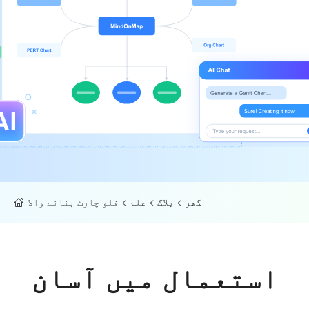
گھر
>
بلاگ
>
علم
>
فلو چارٹ بنانے والا
استعمال میں آسان