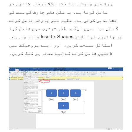
ورڈ فلو چارٹ بنانے کا اگلا مرحلہ لائنوں کو
شامل کرنا ہے۔ یہ شکل فلو چارٹ کی سمت کی
نشاندہی کرتی ہے۔ عظیم فلو چارٹس حاصل کرنے
کے لیے، انہیں ایک منطقی ترتیب میں شامل کیا
جانا چاہیے۔ Insert > Shapes پر جائیں، اپنا لائن
اسٹائل منتخب کریں، اور اپنے پروجیکٹ میں
لائنیں شامل کرنے کے لیے صفحہ پر کلک کریں۔