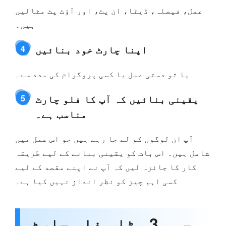
عمل، فیصلہ، ڈیٹا، ان پٹ، اور آؤٹ پٹ مثالیں
ہیں۔
اپنا چارٹ خود بنائیں
4
یا تو دستی عمل یا کسی پروگرام کی مدد سے۔
یقینی بنائیں کہ آپ کا فلو چارٹ
5
مناسب ہے۔
آپ ان لوگوں کو لے جا رہے ہیں جو اس عمل میں
شامل ہیں۔ اس بات کو یقینی بنانے کے لیے طریقہ
کار کا جائزہ لیں کہ آپ نے اپنے مقصد کے لیے
کسی اہم چیز کو نظر انداز نہیں کیا ہے۔
حصہ 3۔ ٹاپ فلو چارٹ