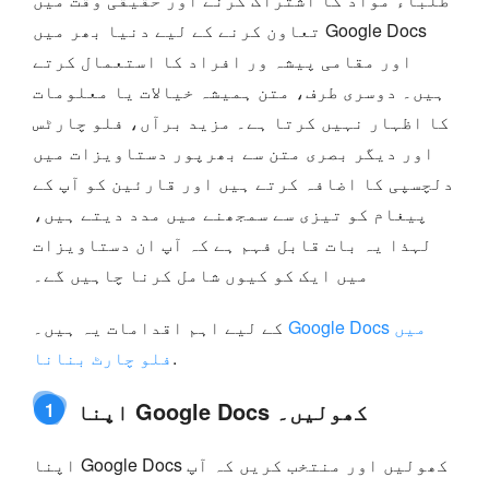
تعاون کرنے کے لیے دنیا بھر میں Google Docs
اور مقامی پیشہ ور افراد کا استعمال کرتے
ہیں۔ دوسری طرف، متن ہمیشہ خیالات یا معلومات
کا اظہار نہیں کرتا ہے۔ مزید برآں، فلو چارٹس
اور دیگر بصری متن سے بھرپور دستاویزات میں
دلچسپی کا اضافہ کرتے ہیں اور قارئین کو آپ کے
پیغام کو تیزی سے سمجھنے میں مدد دیتے ہیں،
لہذا یہ بات قابل فہم ہے کہ آپ ان دستاویزات
میں ایک کو کیوں شامل کرنا چاہیں گے۔
Google Docs میں
کے لیے اہم اقدامات یہ ہیں۔
.
فلو چارٹ بنانا
اپنا Google Docs کھولیں۔
1
اپنا Google Docs کھولیں اور منتخب کریں کہ آپ