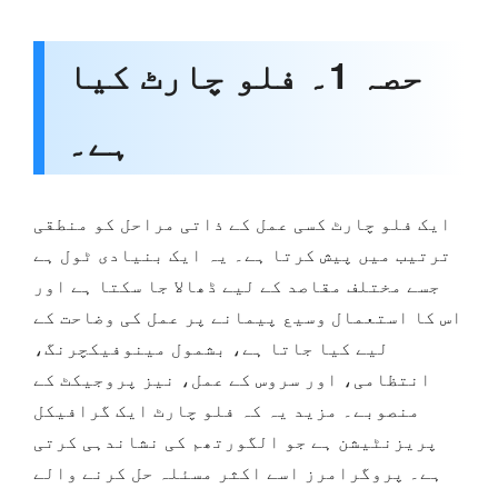
حصہ 1۔ فلو چارٹ کیا
ہے۔
ایک فلو چارٹ کسی عمل کے ذاتی مراحل کو منطقی
ترتیب میں پیش کرتا ہے۔ یہ ایک بنیادی ٹول ہے
جسے مختلف مقاصد کے لیے ڈھالا جا سکتا ہے اور
اس کا استعمال وسیع پیمانے پر عمل کی وضاحت کے
لیے کیا جاتا ہے، بشمول مینوفیکچرنگ،
انتظامی، اور سروس کے عمل، نیز پروجیکٹ کے
منصوبے۔ مزید یہ کہ فلو چارٹ ایک گرافیکل
پریزنٹیشن ہے جو الگورتھم کی نشاندہی کرتی
ہے۔ پروگرامرز اسے اکثر مسئلہ حل کرنے والے