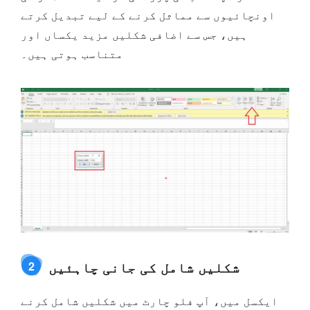
اونچائیوں سے مماثل کرنے کے لیے تبدیل کرتے
ہیں، جس سے اضافی شکلیں مزید یکساں اور
متناسب ہوتی ہیں۔
شکلیں شامل کی جانی چاہئیں
2
ایکسل میں، آپ فلو چارٹ میں شکلیں شامل کرنے