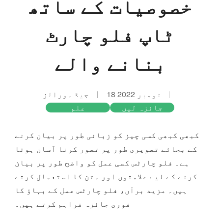
خصوصیات کے ساتھ
ٹاپ فلو چارٹ
بنانے والے
18 نومبر 2022
جیڈ مورالز
جائزہ لیں
علم
کبھی کبھی کسی چیز کو زبانی طور پر بیان کرنے
کے بجائے تصویری طور پر تصور کرنا آسان ہوتا
ہے۔ فلو چارٹس کسی عمل کو واضح طور پر بیان
کرنے کے لیے علامتوں اور متن کا استعمال کرتے
ہیں۔ مزید برآں، فلو چارٹس عمل کے بہاؤ کا
فوری جائزہ فراہم کرتے ہیں۔