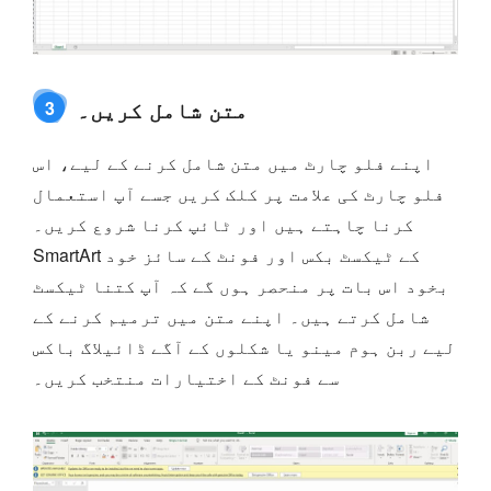
متن شامل کریں۔
3
اپنے فلو چارٹ میں متن شامل کرنے کے لیے، اس
فلو چارٹ کی علامت پر کلک کریں جسے آپ استعمال
کرنا چاہتے ہیں اور ٹائپ کرنا شروع کریں۔
SmartArt کے ٹیکسٹ بکس اور فونٹ کے سائز خود
بخود اس بات پر منحصر ہوں گے کہ آپ کتنا ٹیکسٹ
شامل کرتے ہیں۔ اپنے متن میں ترمیم کرنے کے
لیے ربن ہوم مینو یا شکلوں کے آگے ڈائیلاگ باکس
سے فونٹ کے اختیارات منتخب کریں۔