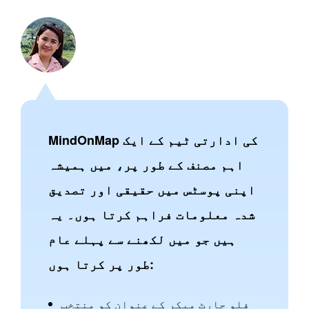
MindOnMap کی ادارتی ٹیم کے ایک
اہم مصنف کے طور پر، میں ہمیشہ
اپنی پوسٹس میں حقیقی اور تصدیق
شدہ معلومات فراہم کرتا ہوں۔ یہ
ہیں جو میں لکھنے سے پہلے عام
طور پر کرتا ہوں:
فلو چارٹ میکر کے عنوان کو منتخب