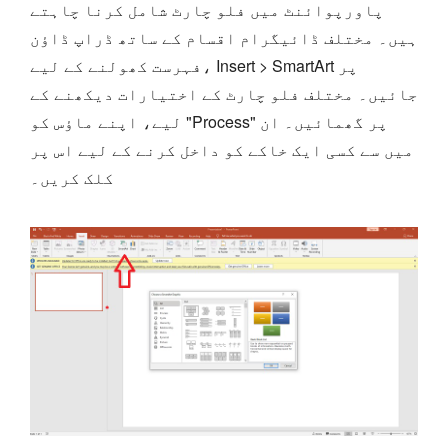
پاورپوائنٹ میں فلو چارٹ شامل کرنا چاہتے
ہیں۔ مختلف ڈائیگرام اقسام کے ساتھ ڈراپ ڈاؤن
فہرست کھولنے کے لیے، Insert > SmartArt پر
جائیں۔ مختلف فلو چارٹ کے اختیارات دیکھنے کے
لیے، اپنے ماؤس کو "Process" پر گھمائیں۔ ان
میں سے کسی ایک خاکے کو داخل کرنے کے لیے اس پر
کلک کریں۔