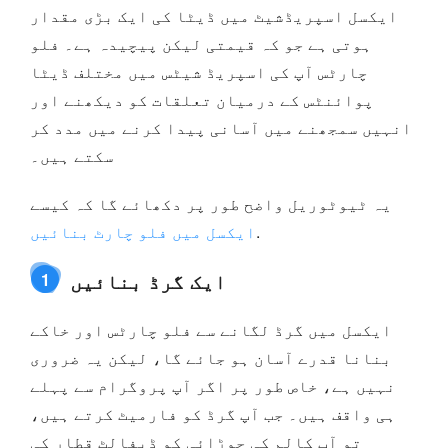
ایکسل اسپریڈشیٹ میں ڈیٹا کی ایک بڑی مقدار
ہوتی ہے جو کہ قیمتی لیکن پیچیدہ ہے۔ فلو
چارٹس آپ کی اسپریڈ شیٹس میں مختلف ڈیٹا
پوائنٹس کے درمیان تعلقات کو دیکھنے اور
انہیں سمجھنے میں آسانی پیدا کرنے میں مدد کر
سکتے ہیں۔
یہ ٹیوٹوریل واضح طور پر دکھائے گا کہ کیسے
.
ایکسل میں فلو چارٹ بنائیں
ایک گرڈ بنائیں
1
ایکسل میں گرڈ لگانے سے فلو چارٹس اور خاکے
بنانا قدرے آسان ہو جائے گا، لیکن یہ ضروری
نہیں ہے، خاص طور پر اگر آپ پروگرام سے پہلے
ہی واقف ہیں۔ جب آپ گرڈ کو فارمیٹ کرتے ہیں،
تو آپ کالم کی چوڑائی کو ڈیفالٹ قطار کی