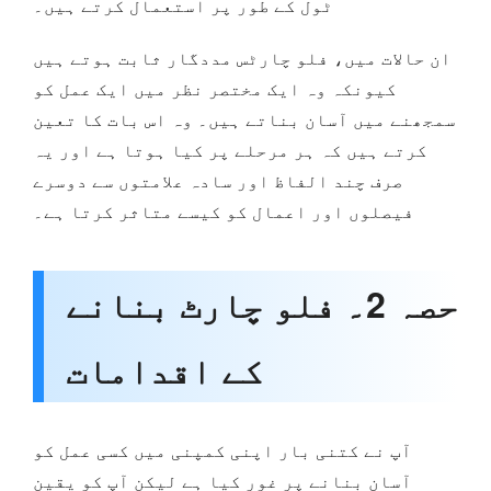
ٹول کے طور پر استعمال کرتے ہیں۔
ان حالات میں، فلو چارٹس مددگار ثابت ہوتے ہیں
کیونکہ وہ ایک مختصر نظر میں ایک عمل کو
سمجھنے میں آسان بناتے ہیں۔ وہ اس بات کا تعین
کرتے ہیں کہ ہر مرحلے پر کیا ہوتا ہے اور یہ
صرف چند الفاظ اور سادہ علامتوں سے دوسرے
فیصلوں اور اعمال کو کیسے متاثر کرتا ہے۔
حصہ 2۔ فلو چارٹ بنانے
کے اقدامات
آپ نے کتنی بار اپنی کمپنی میں کسی عمل کو
آسان بنانے پر غور کیا ہے لیکن آپ کو یقین