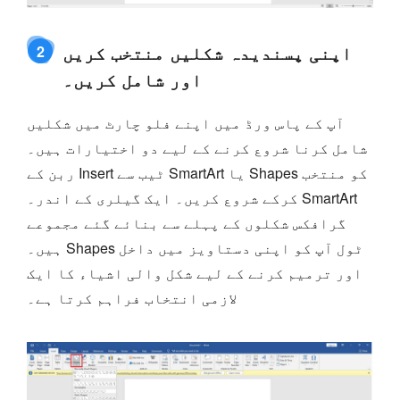
اپنی پسندیدہ شکلیں منتخب کریں
2
اور شامل کریں۔
آپ کے پاس ورڈ میں اپنے فلو چارٹ میں شکلیں
شامل کرنا شروع کرنے کے لیے دو اختیارات ہیں۔
ربن کے Insert ٹیب سے SmartArt یا Shapes کو منتخب
کرکے شروع کریں۔ ایک گیلری کے اندر۔ SmartArt
گرافکس شکلوں کے پہلے سے بنائے گئے مجموعے
ہیں۔ Shapes ٹول آپ کو اپنی دستاویز میں داخل
اور ترمیم کرنے کے لیے شکل والی اشیاء کا ایک
لازمی انتخاب فراہم کرتا ہے۔