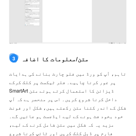
متن/معلومات کا اضافہ
3
تاہم، آپ کو ورڈ میں فلو چارٹ بنانے کی ہدایات
پر غور کرنا چاہیے۔ فلر ٹیکسٹ پر کلک کرکے
SmartArt ڈیزائن کا استعمال کرتے ہوئے متن
داخل کرنا شروع کریں۔ اس پر منحصر ہے کہ آپ
شکل کے اندر کتنا متن رکھتے ہیں، شکل اور فونٹ
خود بخود فٹ ہونے کے لیے ایڈجسٹ ہو جائیں گے۔
مزید یہ کہ شکل میں متن شامل کرنے کے لیے،
فارم پر ڈبل کلک کریں اور ٹائپ کرنا شروع