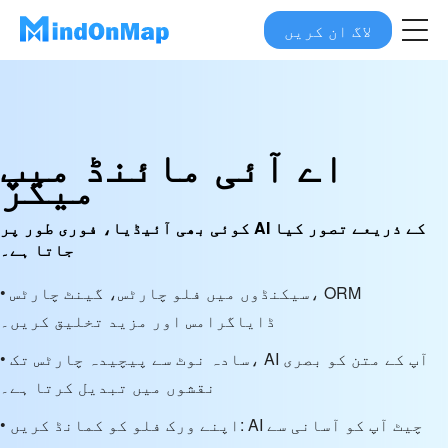
لاگ ان کریں
اے آئی مائنڈ میپ
میکر
کوئی بھی آئیڈیا، فوری طور پر AI کے ذریعے تصور کیا
جاتا ہے۔
• سیکنڈوں میں فلو چارٹس، گینٹ چارٹس، ORM
ڈایاگرامس اور مزید تخلیق کریں۔
• سادہ نوٹ سے پیچیدہ چارٹس تک، AI آپ کے متن کو بصری
نقشوں میں تبدیل کرتا ہے۔
• اپنے ورک فلو کو کمانڈ کریں: AI چیٹ آپ کو آسانی سے