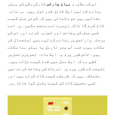
اس کے علاوہ،
بہاؤ چارٹس
کارکردگی کو بہتر
بنانے کے لیے ایک قابل قدر ٹول ہیں۔ یہ سادہ
مثالیں ہیں جو دکھاتی ہیں کہ کوئی عمل کیسے
کام کرے گا تاکہ دوسرے اسے سمجھ سکیں۔ وہ اسے
کسی عمل کی وضاحت اور تجزیہ کرنے اور اس کی
مرحلہ وار تصویر بنانے کے لیے بھی استعمال کر
سکتے ہیں، جسے آپ پھر نارمل یا بہتر بنا سکتے
ہیں۔ خاص طور پر، یہ ایک سادہ تصویری تصویر
کشی ہے کہ ایک عمل میں قدم کیسے جڑتے ہیں۔
نتیجے کے طور پر، وہ اس بات کی وضاحت کرنے میں
متعلقہ ہیں کہ طریقے کیسے کام کرتے ہیں اور
کسی مخصوص کام کو کیسے مکمل کیا جاتا ہے۔