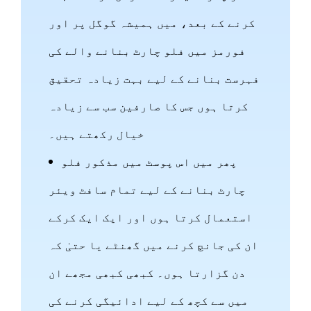
کرنے کے بعد، میں ہمیشہ گوگل پر اور
فورمز میں فلو چارٹ بنانے والے کی
فہرست بنانے کے لیے بہت زیادہ تحقیق
کرتا ہوں جس کا صارفین سب سے زیادہ
خیال رکھتے ہیں۔
پھر میں اس پوسٹ میں مذکور فلو
چارٹ بنانے کے لیے تمام سافٹ ویئر
استعمال کرتا ہوں اور ایک ایک کرکے
ان کی جانچ کرنے میں گھنٹے یا حتیٰ کہ
دن گزارتا ہوں۔ کبھی کبھی مجھے ان
میں سے کچھ کے لیے ادائیگی کرنے کی