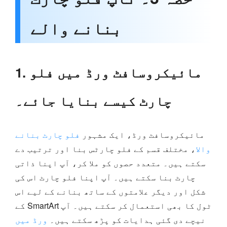
بنانے والے
1. مائیکروسافٹ ورڈ میں فلو
چارٹ کیسے بنایا جائے۔
مائیکروسافٹ ورڈ، ایک مشہور
فلو چارٹ بنانے
والا
، مختلف قسم کے فلو چارٹس بنا اور ترتیب دے
سکتے ہیں۔ متعدد حصوں کو ملا کر، آپ اپنا ذاتی
چارٹ بنا سکتے ہیں۔ آپ اپنا فلو چارٹ اس کی
شکل اور دیگر علامتوں کے ساتھ بنانے کے لیے اس
کے SmartArt ٹول کا بھی استعمال کر سکتے ہیں۔ آپ
نیچے دی گئی ہدایات کو پڑھ سکتے ہیں۔
ورڈ میں