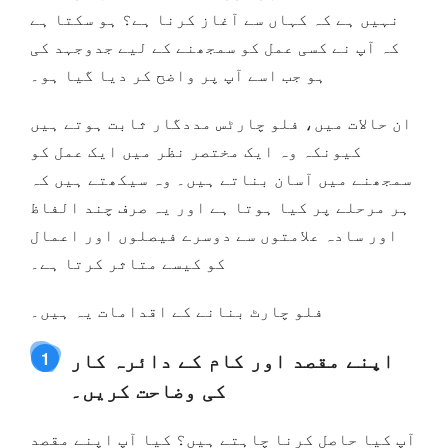
نہیں ہے کہ کہاں سے آغاز کرنا ہے؟ ہو سکتا ہے
کہ آپ نے کسی عمل کو سمجھنے کے لیے جدوجہد کی
ہو جب اسے آپ پر واضح کر دیا گیا ہو۔
ان حالات میں، فلو چارٹس مددگار ثابت ہوتے ہیں
کیونکہ وہ ایک مختصر نظر میں ایک عمل کو
سمجھنے میں آسان بناتے ہیں۔ وہ سیکھتے ہیں کہ
ہر مرحلے پر کیا ہوتا ہے اور یہ صرف چند الفاظ
اور سادہ علامتوں سے دوسرے فیصلوں اور اعمال
کو کیسے متاثر کرتا ہے۔
فلو چارٹ بنانے کے اقدامات یہ ہیں۔
اپنے مقصد اور کام کے دائرہ کار
1
کی وضاحت کریں۔
آپ کیا حاصل کرنا چاہتے ہیں؟ کیا آپ اپنے مقصد