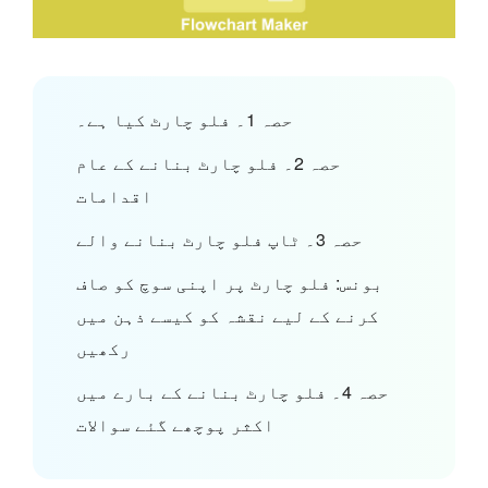
حصہ 1۔ فلو چارٹ کیا ہے۔
حصہ 2۔ فلو چارٹ بنانے کے عام
اقدامات
حصہ 3۔ ٹاپ فلو چارٹ بنانے والے
بونس: فلو چارٹ پر اپنی سوچ کو صاف
کرنے کے لیے نقشہ کو کیسے ذہن میں
رکھیں
حصہ 4۔ فلو چارٹ بنانے کے بارے میں
اکثر پوچھے گئے سوالات