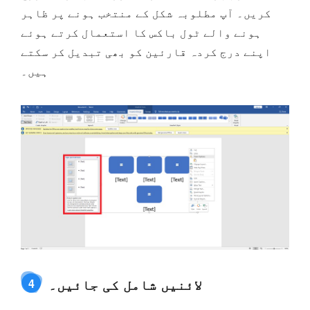
کریں۔ آپ مطلوبہ شکل کے منتخب ہونے پر ظاہر
ہونے والے ٹول باکس کا استعمال کرتے ہوئے
اپنے درج کردہ قارئین کو بھی تبدیل کر سکتے
ہیں۔
لائنیں شامل کی جائیں۔
4