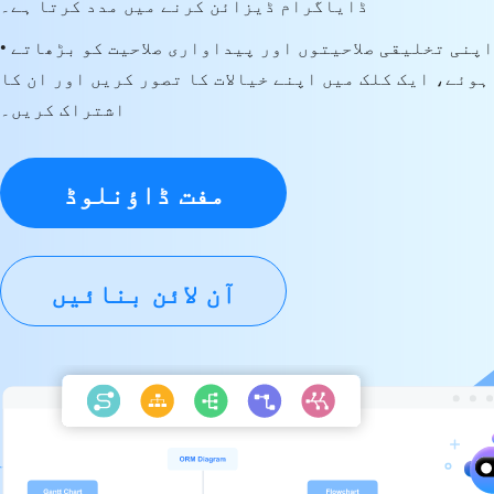
ڈایاگرام ڈیزائن کرنے میں مدد کرتا ہے۔
• اپنی تخلیقی صلاحیتوں اور پیداواری صلاحیت کو بڑھاتے
ہوئے، ایک کلک میں اپنے خیالات کا تصور کریں اور ان کا
اشتراک کریں۔
مفت ڈاؤنلوڈ
آن لائن بنائیں