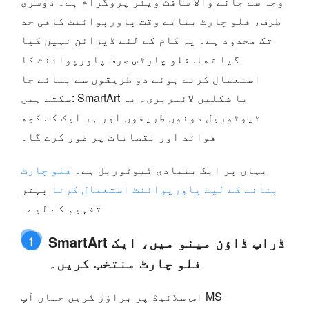
وجہ سے جانے والا سافٹ ویئر پروگرام ہے۔ دوسری
طرف، فلو چارٹ بناتے وقت پاورپوائنٹ کافی حد
تک محدود ہے۔ یہ کام کے لئے ڈیزائن نہیں کیا
گیا تھا. فلو چارٹس صرف پاورپوائنٹ کا
استعمال کرتے ہوئے دو طریقوں سے بنائے جا
سکتے ہیں: SmartArt یا شکلیں لائبریری۔ یہ
ٹیوٹوریل دونوں طریقوں اور ہر ایک کے کچھ
فوائد اور نقصانات پر غور کرے گا۔
یہاں پر ایک بنیادی ٹیوٹوریل ہے۔
فلو چارٹ
بنانے کے لیے پاورپوائنٹ استعمال کرنا
بہتر
تفہیم کے لیے۔
SmartArt ڈراپ ڈاؤن مینو میں، ایک
1
فلو چارٹ منتخب کریں۔
اس سلائیڈ پر براؤز کریں جہاں آپ MS