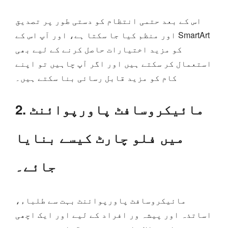
اس کے بعد حتمی انتظام کو دستی طور پر تصدیق
اور منظم کیا جا سکتا ہے، اور آپ اس کے SmartArt
کو مزید اختیارات حاصل کرنے کے لیے بھی
استعمال کر سکتے ہیں اور اگر آپ چاہیں تو اپنے
کام کو مزید قابل رسائی بنا سکتے ہیں۔
2. مائیکروسافٹ پاورپوائنٹ
میں فلو چارٹ کیسے بنایا
جائے۔
مائیکروسافٹ پاورپوائنٹ بہت سے طلباء،
اساتذہ اور پیشہ ور افراد کے لیے اور ایک اچھی