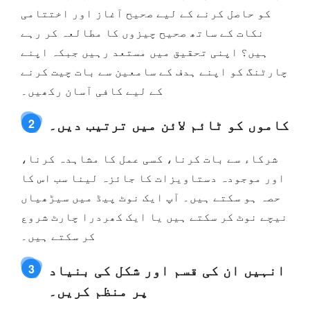
کو حاصل کرنے کے لیے صحیح آغاز اور اختتامی
نکات کے ساتھ صحیح چیزوں کا مطالعہ کر رہے
ہیں؟ اپنی تحقیق میں مستعد رہیں جبکہ اپنے
چارٹنگ کو اپنے ہدف کے سامعین سے بات چیت کرنے
کے لیے کافی آسان رکھیں۔
کاموں کو ٹائم لائن میں ترتیب دیں۔
2
شرکاء سے بات کرنا، کسی عمل کا مشاہدہ کرنا،
اور موجودہ دستاویزات کا جائزہ لینا سب اس کا
حصہ ہو سکتے ہیں۔ آپ ایک نوٹ پیڈ میں سیڑھیاں
نیچے نوٹ کر سکتے ہیں یا ایک کھردرا چارٹ شروع
کر سکتے ہیں۔
انہیں ان کی قسم اور شکل کی بنیاد
3
پر منظم کریں۔