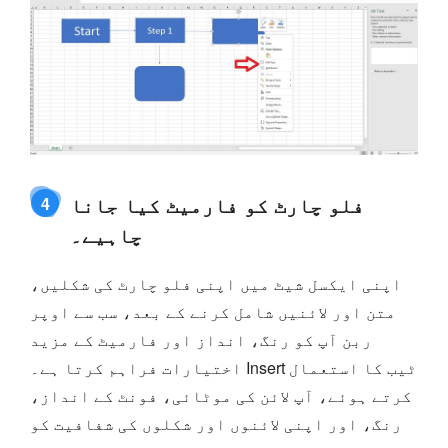
فلو چارٹ کو فارمیٹ کیا جانا
4
چاہیے۔
اپنی ایکسل شیٹ میں اپنی فلو چارٹ کی شکلیں،
متن اور لائنیں شامل کرنے کے بعد، سب سے اوپر
ربن آپ کو رنگ، انداز اور فارمیٹ کے مزید
اختیارات فراہم کرتا ہے۔ Insert ٹیب کا استعمال
کرتے ہوئے، آپ لائن کی موٹائی، فونٹ کے انداز،
رنگ، اور اپنی لائنوں اور شکلوں کی شفافیت کو