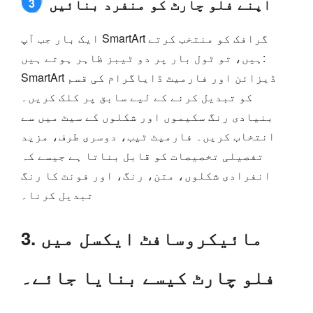
اپنے فلو چارٹ کو منفرد بنائیں
3
ایک بار جب آپ SmartArt گرافک کو منتخب کرتے
ہیں، تو ٹول بار پر دو ٹیبز ظاہر ہوتے ہیں:
SmartArt ڈیزائن اور فارمیٹ ڈایاگرام کی قسم
کو تبدیل کرنے کے لیے سابق پر کلک کریں۔
بنیادی رنگ سکیموں اور شکلوں کے سیٹ میں سے
انتخاب کریں۔ فارمیٹ ٹیب، دوسری طرف، مزید
تفصیلی تخصیصات کو قابل بناتا ہے جیسے کہ
انفرادی شکلوں، متن، رنگ، اور فونٹ کا رنگ
تبدیل کرنا۔
3. مائیکروسافٹ ایکسل میں
فلو چارٹ کیسے بنایا جائے۔