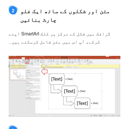
متن اور شکلوں کے ساتھ ایک فلو
2
چارٹ بنائیں
اپنے SmartArt گرافک میں شکل کے مرکز پر کلک
کرکے، آپ اس میں متن شامل کرسکتے ہیں۔