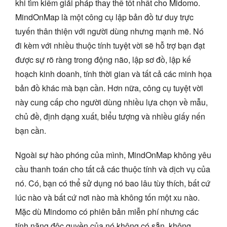
khi tìm kiếm giải pháp thay thế tốt nhất cho Midomo.
MindOnMap là một công cụ lập bản đồ tư duy trực
tuyến thân thiện với người dùng nhưng mạnh mẽ. Nó
đi kèm với nhiều thuộc tính tuyệt vời sẽ hỗ trợ bạn đạt
được sự rõ ràng trong động não, lập sơ đồ, lập kế
hoạch kinh doanh, tính thời gian và tất cả các minh họa
bản đồ khác mà bạn cần. Hơn nữa, công cụ tuyệt vời
này cung cấp cho người dùng nhiều lựa chọn về mẫu,
chủ đề, định dạng xuất, biểu tượng và nhiều giấy nến
bạn cần.
Ngoài sự hào phóng của mình, MindOnMap không yêu
cầu thanh toán cho tất cả các thuộc tính và dịch vụ của
nó. Có, bạn có thể sử dụng nó bao lâu tùy thích, bất cứ
lúc nào và bất cứ nơi nào mà không tốn một xu nào.
Mặc dù Mindomo có phiên bản miễn phí nhưng các
tính năng độc quyền của nó không có sẵn, không