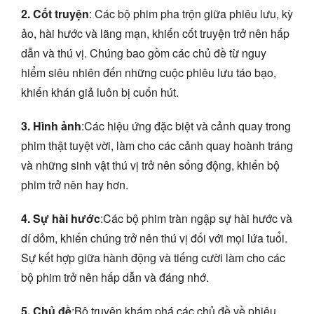
2. Cốt truyện
: Các bộ phim pha trộn giữa phiêu lưu, kỳ
ảo, hài hước và lãng mạn, khiến cốt truyện trở nên hấp
dẫn và thú vị. Chúng bao gồm các chủ đề từ nguy
hiểm siêu nhiên đến những cuộc phiêu lưu táo bạo,
khiến khán giả luôn bị cuốn hút.
3. Hình ảnh
:Các hiệu ứng đặc biệt và cảnh quay trong
phim thật tuyệt vời, làm cho các cảnh quay hoành tráng
và những sinh vật thú vị trở nên sống động, khiến bộ
phim trở nên hay hơn.
4. Sự hài hước
:Các bộ phim tràn ngập sự hài hước và
dí dỏm, khiến chúng trở nên thú vị đối với mọi lứa tuổi.
Sự kết hợp giữa hành động và tiếng cười làm cho các
bộ phim trở nên hấp dẫn và đáng nhớ.
5. Chủ đề
:Bộ truyện khám phá các chủ đề về phiêu