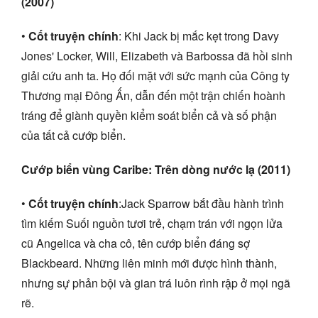
(2007)
•
Cốt truyện chính
: Khi Jack bị mắc kẹt trong Davy
Jones' Locker, Will, Elizabeth và Barbossa đã hồi sinh
giải cứu anh ta. Họ đối mặt với sức mạnh của Công ty
Thương mại Đông Ấn, dẫn đến một trận chiến hoành
tráng để giành quyền kiểm soát biển cả và số phận
của tất cả cướp biển.
Cướp biển vùng Caribe: Trên dòng nước lạ (2011)
•
Cốt truyện chính
:Jack Sparrow bắt đầu hành trình
tìm kiếm Suối nguồn tươi trẻ, chạm trán với ngọn lửa
cũ Angelica và cha cô, tên cướp biển đáng sợ
Blackbeard. Những liên minh mới được hình thành,
nhưng sự phản bội và gian trá luôn rình rập ở mọi ngã
rẽ.