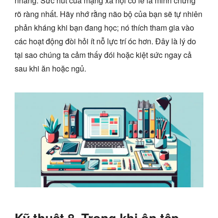
nhãng. Sức hút của mạng xã hội có lẽ là minh chứng
rõ ràng nhất. Hãy nhớ rằng não bộ của bạn sẽ tự nhiên
phản kháng khi bạn đang học; nó thích tham gia vào
các hoạt động đòi hỏi ít nỗ lực trí óc hơn. Đây là lý do
tại sao chúng ta cảm thấy đói hoặc kiệt sức ngay cả
sau khi ăn hoặc ngủ.
Kỹ thuật 8. Trong khi ôn tập,