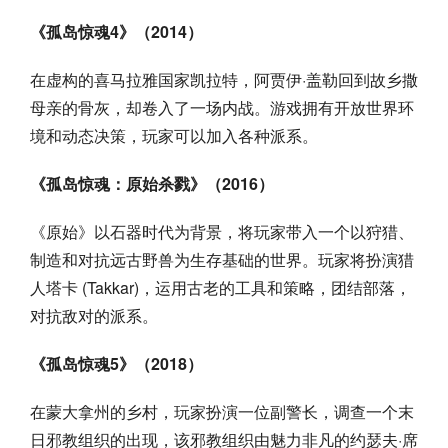
《孤岛惊魂4》（2014）
在虚构的喜马拉雅国家凯拉特，阿贾伊·盖勒回到故乡撒
母亲的骨灰，却卷入了一场内战。游戏拥有开放世界环
境和动态决策，玩家可以加入各种派系。
《孤岛惊魂：原始杀戮》（2016）
《原始》以石器时代为背景，将玩家带入一个以狩猎、
制造和对抗远古野兽为生存基础的世界。玩家将扮演猎
人塔卡 (Takkar)，运用古老的工具和策略，团结部落，
对抗敌对的派系。
《孤岛惊魂5》（2018）
在蒙大拿州的乡村，玩家扮演一位副警长，调查一个末
日邪教组织的出现，该邪教组织由魅力非凡的约瑟夫·席