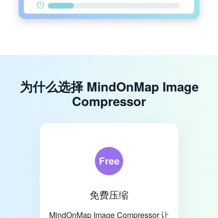
为什么选择 MindOnMap Image
Compressor
免费压缩
MindOnMap Image Compressor 让