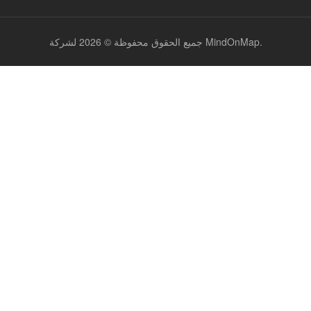
جميع الحقوق محفوظة © 2026 لشركة MindOnMap.