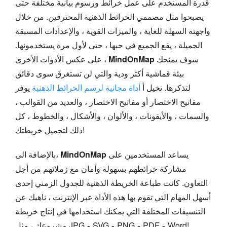
قدرة المستخدم على عمل خرائط ورسوم بيانية مختلفة حتى
يصبحوا مثل مصممي الخرائط الذهنية المحترفين. من خلال
واجهته السهلة للغاية ، والميزات القوية ، والإعدادات المسبقة
الجميلة ، يقع الجميع في حبها ، حتى لأول مرة يستخدمونها.
سوف يمنحك
MindOnMap
على عكس الأدوات الأخرى ،
بيئة قماشية أكثر ودية والتي لن تستغرق سوى دقائق
لتذكرها. تخيل أ
أداة مجانية لرسم الخرائط الذهنية
يوفر
مفاتيح الاختصار أو مفاتيح الاختصار ، والعديد من القوالب ،
والسمات ، والأيقونات ، والألوان ، والأشكال ، والخطوط ، كل
ذلك لتجميل خريطتك!
يساعد المستخدمين على
MindOnMap
بالإضافة الى،
مشاركة خرائطهم بسهولة وأمان مع زملائهم من أجل
التعاون. كانت طباعة الخريطة الذهنية للجدول الزمني إحدى
أسهل المهام التي تقوم بها هذه الأداة عبر الإنترنت ، ناهيك عن
التنسيقات المختلفة التي يمكنك استخدامها في إنتاج خريطة
مشروعك ، مثل JPG و SVG و PNG و PDF و Word!