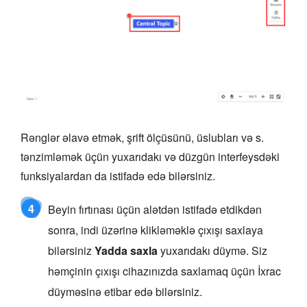
Rənglər əlavə etmək, şrift ölçüsünü, üslubları və s.
tənzimləmək üçün yuxarıdakı və düzgün interfeysdəki
funksiyalardan da istifadə edə bilərsiniz.
4
Beyin fırtınası üçün alətdən istifadə etdikdən
sonra, indi üzərinə klikləməklə çıxışı saxlaya
bilərsiniz
Yadda saxla
yuxarıdakı düymə. Siz
həmçinin çıxışı cihazınızda saxlamaq üçün İxrac
düyməsinə etibar edə bilərsiniz.