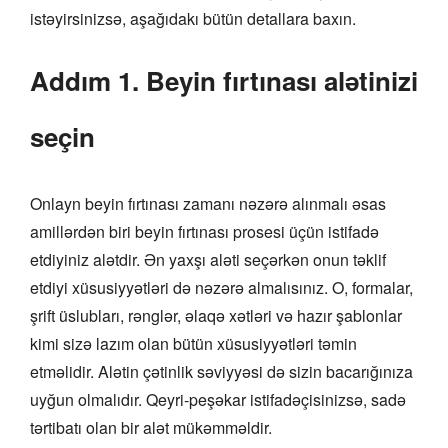
istəyirsinizsə, aşağıdakı bütün detallara baxın.
Addım 1. Beyin fırtınası alətinizi
seçin
Onlayn beyin fırtınası zamanı nəzərə alınmalı əsas
amillərdən biri beyin fırtınası prosesi üçün istifadə
etdiyiniz alətdir. Ən yaxşı aləti seçərkən onun təklif
etdiyi xüsusiyyətləri də nəzərə almalısınız. O, formalar,
şrift üslubları, rənglər, əlaqə xətləri və hazır şablonlar
kimi sizə lazım olan bütün xüsusiyyətləri təmin
etməlidir. Alətin çətinlik səviyyəsi də sizin bacarığınıza
uyğun olmalıdır. Qeyri-peşəkar istifadəçisinizsə, sadə
tərtibatı olan bir alət mükəmməldir.