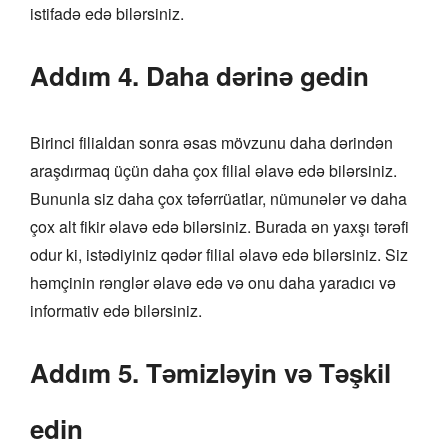
istifadə edə bilərsiniz.
Addım 4. Daha dərinə gedin
Birinci filialdan sonra əsas mövzunu daha dərindən
araşdırmaq üçün daha çox filial əlavə edə bilərsiniz.
Bununla siz daha çox təfərrüatlar, nümunələr və daha
çox alt fikir əlavə edə bilərsiniz. Burada ən yaxşı tərəfi
odur ki, istədiyiniz qədər filial əlavə edə bilərsiniz. Siz
həmçinin rənglər əlavə edə və onu daha yaradıcı və
informativ edə bilərsiniz.
Addım 5. Təmizləyin və Təşkil
edin