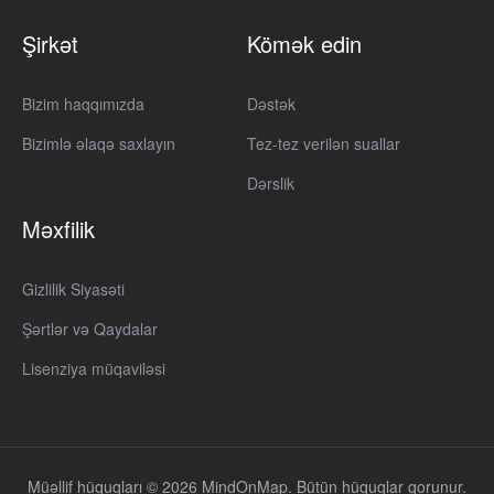
Şirkət
Kömək edin
Bizim haqqımızda
Dəstək
Bizimlə əlaqə saxlayın
Tez-tez verilən suallar
Dərslik
Məxfilik
Gizlilik Siyasəti
Şərtlər və Qaydalar
Lisenziya müqaviləsi
Müəllif hüquqları © 2026 MindOnMap. Bütün hüquqlar qorunur.