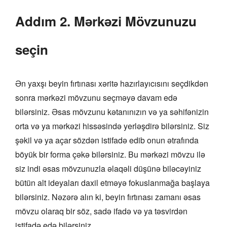
Addım 2. Mərkəzi Mövzunuzu
seçin
Ən yaxşı beyin fırtınası xəritə hazırlayıcısını seçdikdən
sonra mərkəzi mövzunu seçməyə davam edə
bilərsiniz. Əsas mövzunu kətanınızın və ya səhifənizin
orta və ya mərkəzi hissəsində yerləşdirə bilərsiniz. Siz
şəkil və ya açar sözdən istifadə edib onun ətrafında
böyük bir forma çəkə bilərsiniz. Bu mərkəzi mövzu ilə
siz indi əsas mövzunuzla əlaqəli düşünə biləcəyiniz
bütün alt ideyaları daxil etməyə fokuslanmağa başlaya
bilərsiniz. Nəzərə alın ki, beyin fırtınası zamanı əsas
mövzu olaraq bir söz, sadə ifadə və ya təsvirdən
istifadə edə bilərsiniz.