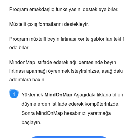
Proqram əməkdaşlıq funksiyasını dəstəkləyə bilər.
Müxtəlif çıxış formatlarını dəstəkləyir.
Proqram müxtəlif beyin fırtınası xəritə şablonları təklif
edə bilər.
MindonMap istifadə edərək ağıl xəritəsində beyin
fırtınası aparmağı öyrənmək istəyirsinizsə, aşağıdakı
addımlara baxın.
1
Yüklemek
MindOnMap
Aşağıdakı tıklana bilən
düymələrdən istifadə edərək kompüterinizdə.
Sonra MindOnMap hesabınızı yaratmağa
başlayın.