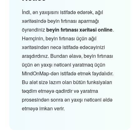
İndi, ən yaxşısını istifadə edərək, ağıl
xəritəsində beyin fırtınası aparmağı
öyrəndiniz
beyin fırtınası xəritəsi online
.
Həmçinin, beyin fırtınası üçün ağıl
xəritəsindən necə istifadə edəcəyinizi
araşdırdınız. Bundan əlavə, beyin fırtınası
üçün ən yaxşı nəticəni yaratmaq üçün
MindOnMap-dən istifadə etmək faydalıdır.
Bu alət sizə lazım olan bütün funksiyaları
təqdim etməyə qadirdir və yaratma
prosesindən sonra ən yaxşı nəticəni əldə
etməyə imkan verir.