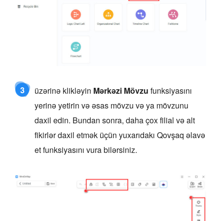
3
üzərinə klikləyin
Mərkəzi Mövzu
funksiyasını
yerinə yetirin və əsas mövzu və ya mövzunu
daxil edin. Bundan sonra, daha çox filial və alt
fikirlər daxil etmək üçün yuxarıdakı Qovşaq əlavə
et funksiyasını vura bilərsiniz.