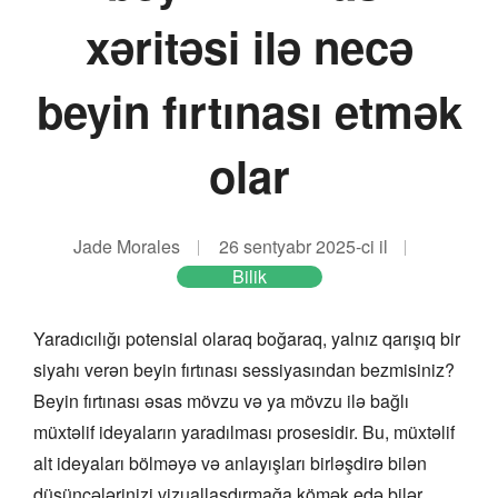
xəritəsi ilə necə
beyin fırtınası etmək
olar
Jade Morales
26 sentyabr 2025-ci il
Bilik
Yaradıcılığı potensial olaraq boğaraq, yalnız qarışıq bir
siyahı verən beyin fırtınası sessiyasından bezmisiniz?
Beyin fırtınası əsas mövzu və ya mövzu ilə bağlı
müxtəlif ideyaların yaradılması prosesidir. Bu, müxtəlif
alt ideyaları bölməyə və anlayışları birləşdirə bilən
düşüncələrinizi vizuallaşdırmağa kömək edə bilər.