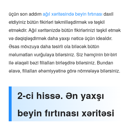
üçün son addım
ağıl xəritəsində beyin fırtınası
daxil
etdiyiniz bütün fikirləri təkmilləşdirmək və təşkil
etməkdir. Ağıl xəritənizdə bütün fikirlərinizi təşkil etmək
və dəqiqləşdirmək daha yaxşı nəticə üçün idealdır.
Əsas mövzuya daha təsirli ola biləcək bütün
məlumatları vurğulaya bilərsiniz. Siz həmçinin bir-biri
ilə əlaqəli bəzi filialları birləşdirə bilərsiniz. Bundan
əlavə, filialları əhəmiyyətinə görə nömrələyə bilərsiniz.
2-ci hissə. Ən yaxşı
beyin fırtınası xəritəsi