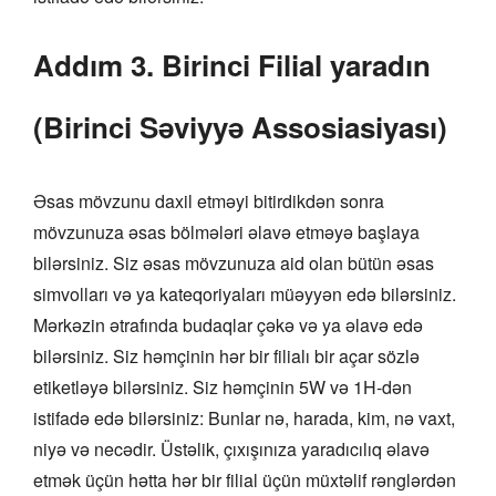
Addım 3. Birinci Filial yaradın
(Birinci Səviyyə Assosiasiyası)
Əsas mövzunu daxil etməyi bitirdikdən sonra
mövzunuza əsas bölmələri əlavə etməyə başlaya
bilərsiniz. Siz əsas mövzunuza aid olan bütün əsas
simvolları və ya kateqoriyaları müəyyən edə bilərsiniz.
Mərkəzin ətrafında budaqlar çəkə və ya əlavə edə
bilərsiniz. Siz həmçinin hər bir filialı bir açar sözlə
etiketləyə bilərsiniz. Siz həmçinin 5W və 1H-dən
istifadə edə bilərsiniz: Bunlar nə, harada, kim, nə vaxt,
niyə və necədir. Üstəlik, çıxışınıza yaradıcılıq əlavə
etmək üçün hətta hər bir filial üçün müxtəlif rənglərdən