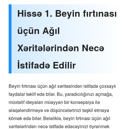
Hissə 1. Beyin fırtınası
üçün Ağıl
Xəritələrindən Necə
İstifadə Edilir
Beyin fırtınası üçün ağıl xəritəsindən istifadə çoxsaylı
faydalar təklif edə bilər. Bu, yaradıcılığınızı açmağa,
müxtəlif ideyaları müəyyən bir konsepsiya ilə
əlaqələndirməyə və düşüncələrinizi təşkil etməyə
kömək edə bilər. Beləliklə, beyin fırtınası üçün ağıl
xəritələrindən necə istifadə edəcəyinizi öyrənmək