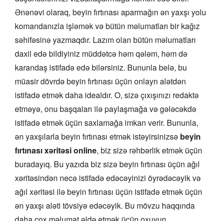
Ənənəvi olaraq, beyin fırtınası aparmağın ən yaxşı yolu
komandanızla işləmək və bütün məlumatları bir kağız
səhifəsinə yazmaqdır. Lazım olan bütün məlumatları
daxil edə bildiyiniz müddətcə həm qələm, həm də
karandaş istifadə edə bilərsiniz. Bununla belə, bu
müasir dövrdə beyin fırtınası üçün onlayn alətdən
istifadə etmək daha idealdır. O, sizə çıxışınızı redaktə
etməyə, onu başqaları ilə paylaşmağa və gələcəkdə
istifadə etmək üçün saxlamağa imkan verir. Bununla,
ən yaxşılarla beyin fırtınası etmək istəyirsinizsə
beyin
fırtınası xəritəsi online
, biz sizə rəhbərlik etmək üçün
buradayıq. Bu yazıda biz sizə beyin fırtınası üçün ağıl
xəritəsindən necə istifadə edəcəyinizi öyrədəcəyik və
ağıl xəritəsi ilə beyin fırtınası üçün istifadə etmək üçün
ən yaxşı aləti tövsiyə edəcəyik. Bu mövzu haqqında
daha çox məlumat əldə etmək üçün oxuyun.