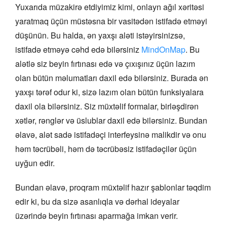
Yuxarıda müzakirə etdiyimiz kimi, onlayn ağıl xəritəsi
yaratmaq üçün müstəsna bir vasitədən istifadə etməyi
düşünün. Bu halda, ən yaxşı aləti istəyirsinizsə,
istifadə etməyə cəhd edə bilərsiniz
MindOnMap
. Bu
alətlə siz beyin fırtınası edə və çıxışınız üçün lazım
olan bütün məlumatları daxil edə bilərsiniz. Burada ən
yaxşı tərəf odur ki, sizə lazım olan bütün funksiyalara
daxil ola bilərsiniz. Siz müxtəlif formalar, birləşdirən
xətlər, rənglər və üslublar daxil edə bilərsiniz. Bundan
əlavə, alət sadə istifadəçi interfeysinə malikdir və onu
həm təcrübəli, həm də təcrübəsiz istifadəçilər üçün
uyğun edir.
Bundan əlavə, proqram müxtəlif hazır şablonlar təqdim
edir ki, bu da sizə asanlıqla və dərhal ideyalar
üzərində beyin fırtınası aparmağa imkan verir.