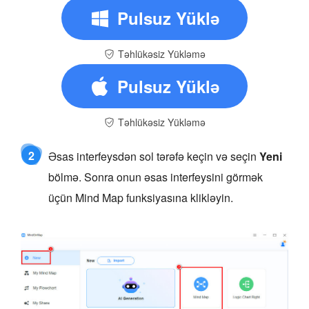
Pulsuz Yüklə
Təhlükəsiz Yükləmə
Pulsuz Yüklə
Təhlükəsiz Yükləmə
2
Əsas interfeysdən sol tərəfə keçin və seçin
Yeni
bölmə. Sonra onun əsas interfeysini görmək
üçün Mind Map funksiyasına klikləyin.