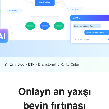
Ev
>
Bloq
>
Bilik
>
Brainstorming Xəritə Onlayn
Onlayn ən yaxşı
beyin fırtınası