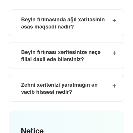
Beyin fırtınasında ağıl xəritəsinin
əsas məqsədi nədir?
Beyin fırtınası xəritəsinizə neçə
filial daxil edə bilərsiniz?
Zehni xəritənizi yaratmağın ən
vacib hissəsi nədir?
Nəticə