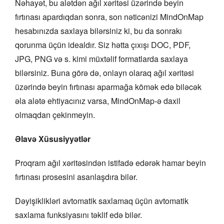
Nəhayət, bu alətdən ağıl xəritəsi üzərində beyin
fırtınası apardıqdan sonra, son nəticənizi MindOnMap
hesabınızda saxlaya bilərsiniz ki, bu da sonrakı
qorunma üçün idealdır. Siz hətta çıxışı DOC, PDF,
JPG, PNG və s. kimi müxtəlif formatlarda saxlaya
bilərsiniz. Buna görə də, onlayn olaraq ağıl xəritəsi
üzərində beyin fırtınası aparmağa kömək edə biləcək
əla alətə ehtiyacınız varsa, MindOnMap-ə daxil
olmaqdan çekinmeyin.
Əlavə Xüsusiyyətlər
Proqram ağıl xəritəsindən istifadə edərək hamar beyin
fırtınası prosesini asanlaşdıra bilər.
Dəyişiklikləri avtomatik saxlamaq üçün avtomatik
saxlama funksiyasını təklif edə bilər.