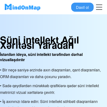
Daxil ol
Süni intellekt Ağıl
Xəritəsi Yaradan
İstənilən ideya, süni intellekt tərəfindən dərhal
vizuallaşdırılır
• Bir neçə saniyə ərzində axın diaqramları, qant diaqramları,
ORM diaqramları və daha çoxunu yaradın.
• Sadə qeydlərdən mürəkkəb qrafiklərə qədər süni intellekt
mətninizi vizual xəritələrə çevirir.
• İş axınınızı idarə edin: Süni intellekt söhbəti diaqramların