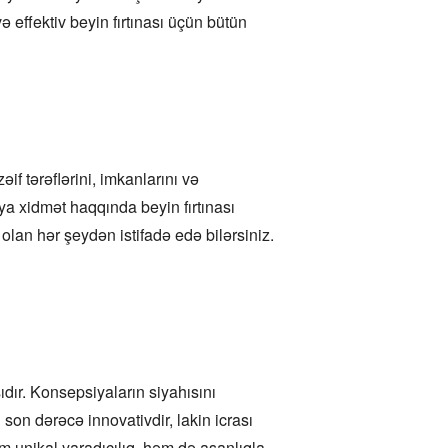
ə effektiv beyin fırtınası üçün bütün
if tərəflərini, imkanlarını və
a xidmət haqqında beyin fırtınası
an hər şeydən istifadə edə bilərsiniz.
asıdır. Konsepsiyaların siyahısını
 son dərəcə innovativdir, lakin icrası
həm unikal yaradıcılıq, həm də asanlıqla