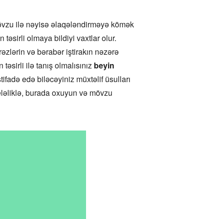
mövzu ilə nəyisə əlaqələndirməyə kömək
təsirli olmaya bildiyi vaxtlar olur.
rəzlərin və bərabər iştirakın nəzərə
təsirli ilə tanış olmalısınız
beyin
tifadə edə biləcəyiniz müxtəlif üsulları
eləliklə, burada oxuyun və mövzu