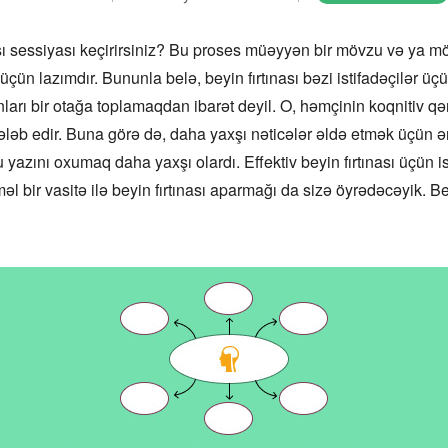
ası sessiyası keçirirsiniz? Bu proses müəyyən bir mövzu və ya 
ün lazımdır. Bununla belə, beyin fırtınası bəzi istifadəçilər üçün 
nları bir otağa toplamaqdan ibarət deyil. O, həmçinin koqnitiv qə
tələb edir. Buna görə də, daha yaxşı nəticələr əldə etmək üçün ən 
 yazını oxumaq daha yaxşı olardı. Effektiv beyin fırtınası üçün is
bir vasitə ilə beyin fırtınası aparmağı da sizə öyrədəcəyik. B