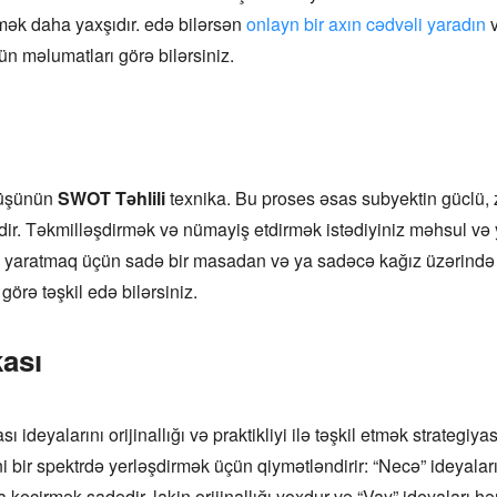
mək daha yaxşıdır. edə bilərsən
onlayn bir axın cədvəli yaradın
v
ün məlumatları görə bilərsiniz.
 düşünün
SWOT Təhlili
texnika. Bu proses əsas subyektin güclü, zə
ir. Təkmilləşdirmək və nümayiş etdirmək istədiyiniz məhsul və y
 yaratmaq üçün sadə bir masadan və ya sadəcə kağız üzərində ol
görə təşkil edə bilərsiniz.
kası
ası ideyalarını orijinallığı və praktikliyi ilə təşkil etmək strategiy
i bir spektrdə yerləşdirmək üçün qiymətləndirir: “Necə” ideyaları
ta keçirmək sadədir, lakin orijinallığı yoxdur və “Vay” ideyaları 