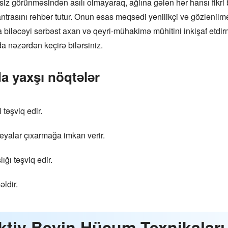
tsiz görünməsindən asılı olmayaraq, ağlına gələn hər hansı fikr
antrasını rəhbər tutur. Onun əsas məqsədi yenilikçi və gözlənilmə
ura biləcəyi sərbəst axan və qeyri-mühakimə mühitini inkişaf etd
 nəzərdən keçirə bilərsiniz.
da yaxşı nöqtələr
 təşviq edir.
deyalar çıxarmağa imkan verir.
ğı təşviq edir.
ldir.
ektiv Beyin Hücum Texnikaları