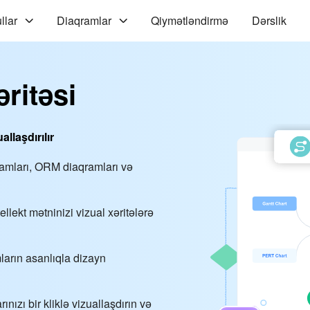
llar
Diaqramlar
Qiymətləndirmə
Dərslik
əritəsi
allaşdırılır
qramları, ORM diaqramları və
lekt mətninizi vizual xəritələrə
mların asanlıqla dizayn
ınızı bir kliklə vizuallaşdırın və