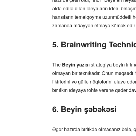
əldə edilə bilən ideyaların ideal birlə
hansıların təməlqoyma uzunmüddətli həd
zamanda müəyyən etməyə kömək edir.
5. Brainwriting Techni
The
Beyin yazısı
strategiya beyin fırtı
olmayan bir texnikadır. Onun məqsədi hə
fikirlərini və güllə nöqtələrini əlavə 
bir ilkin ideyaya töhfə verənə qədər da
6. Beyin şəbəkəsi
Əgər hazırda birlikdə olmasanız belə, qr