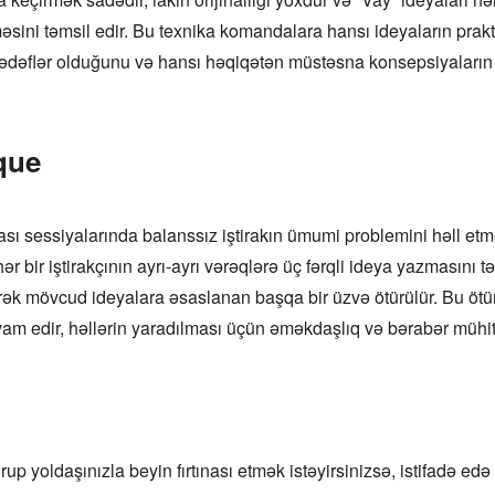
şməsini təmsil edir. Bu texnika komandalara hansı ideyaların prak
əflər olduğunu və hansı həqiqətən müstəsna konsepsiyaların də
que
nası sessiyalarında balanssız iştirakın ümumi problemini həll et
r bir iştirakçının ayrı-ayrı vərəqlərə üç fərqli ideya yazmasını 
edərək mövcud ideyalara əsaslanan başqa bir üzvə ötürülür. Bu öt
vam edir, həllərin yaradılması üçün əməkdaşlıq və bərabər mühiti
up yoldaşınızla beyin fırtınası etmək istəyirsinizsə, istifadə edə