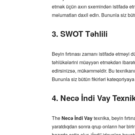
etmək üçün axın sxemindən istifadə et
məlumatları daxil edin. Bununla siz büt
3. SWOT Təhlili
Beyin fırtınası zamanı istifadə etməyi
təhlükələrini müəyyən etməkdən ibarətd
edirsinizsə, mükəmməldir. Bu texnikanı
Bununla siz bütün fikirləri kateqoriyaya 
4. Necə İndi Vay Texni
The
Necə İndi Vay
texnika, beyin fırtın
yaratdıqdan sonra qrup onların hər birin
hazırda çətin olur, “İndi” ideyaları həya