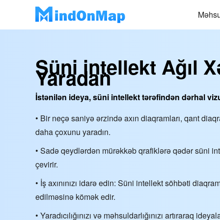
Məhsu
Süni intellekt Ağıl X
Yaradan
İstənilən ideya, süni intellekt tərəfindən dərhal vizu
• Bir neçə saniyə ərzində axın diaqramları, qant dia
daha çoxunu yaradın.
• Sadə qeydlərdən mürəkkəb qrafiklərə qədər süni intel
çevirir.
• İş axınınızı idarə edin: Süni intellekt söhbəti diaqra
edilməsinə kömək edir.
• Yaradıcılığınızı və məhsuldarlığınızı artıraraq ideyalar