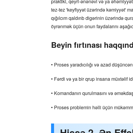
praktiki, qeyri-ənənəvi və ya əhəmiyyə
tez-tez 'keyfiyyət üzərində kəmiyyət' m
qığılcım qaldırıb digərinin üzərində q
öyrənmək üçün onun faydalarını aşağıda
Beyin fırtınası haqqın
• Proses yaradıcılığı və azad düşüncəni
• Fərdi və ya bir qrup insana müxtəlif i
• Komandanın qurulmasını və əməkdaşlı
• Proses problemin həlli üçün mükəmmə
Hissə 2. Ən Eff