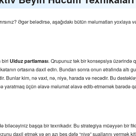
xtarırsınız? Əgər belədirsə, aşağıdakı bütün məlumatları yoxlaya v
 biri
Ulduz partlaması
. Qrupunuz tək bir konsepsiya üzərində q
kətanın ortasına daxil edin. Bundan sonra onun ətrafında altı guş
r. Bunlar kim, nə vaxt, nə, niyə, harada və necədir. Bu dəstəkl
ə yaratmaq üçün əlavə məlumat əlavə edib-etməmək barədə qəra
edə biləcəyiniz başqa bir texnikadır. Bu strategiya müəyyən bir 
unu daxil etmək və ən azı beş dəfə “niyə” suallarını vermək kif