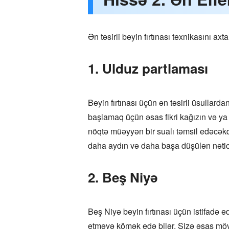
Ən təsirli beyin fırtınası texnikasını a
1. Ulduz partlaması
Beyin fırtınası üçün ən təsirli üsullardan
başlamaq üçün əsas fikri kağızın və ya 
nöqtə müəyyən bir sualı təmsil edəcəkdi
daha aydın və daha başa düşülən nətic
2. Beş Niyə
Beş Niyə beyin fırtınası üçün istifadə 
etməyə kömək edə bilər. Sizə əsas mövz