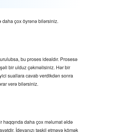
ə daha çox öyrənə bilərsiniz.
urulubsa, bu proses idealdır. Prosesə
əli bir ulduz çəkməlisiniz. Hər bir
əyici suallara cavab verdikdən sonra
r verə bilərsiniz.
fikir haqqında daha çox məlumat əldə
ayətdir. İdeyanızı təşkil etməyə kömək