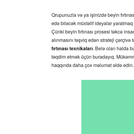
Qrupunuzla və ya işinizdə beyin fırtın
edə biləcək müxtəlif ideyalar yaratmaq üç
Çünki beyin fırtınası prosesi təkcə insa
alınmasını təşviq edən strateji çərçivə 
fırtınası texnikaları
. Belə olan halda bu
təqdim etmək üçün buradayıq. Mükəmməl 
haqqında daha çox məlumat əldə edin.