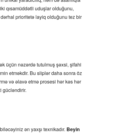
tiki qısamüddətli uduşlar olduğunu,
rhal prioritetə layiq olduğunu tez bir
mək üçün nəzərdə tutulmuş şəxsi, şifahi
təmin etməkdir. Bu sliplər daha sonra öz
ürmə və əlavə etmə prosesi hər kəs hər
 gücləndirir.
 biləcəyiniz ən yaxşı texnikadır.
Beyin