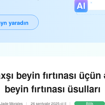
yn yaradın
xşı beyin fırtınası üçün 
beyin fırtınası üsulları
Jade Morales
26 sentyabr 2025-ci il
Bilik