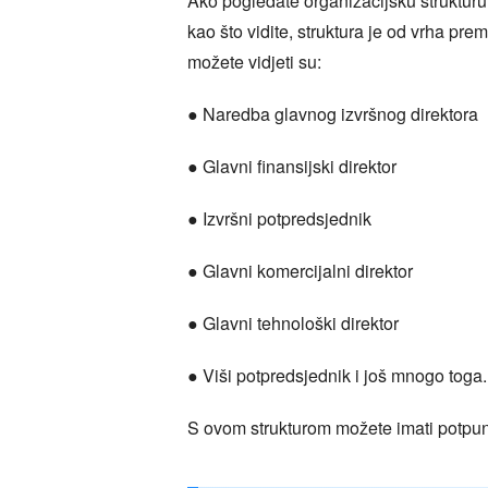
Ako pogledate organizacijsku strukturu 
kao što vidite, struktura je od vrha pr
možete vidjeti su:
● Naredba glavnog izvršnog direktora
● Glavni finansijski direktor
● Izvršni potpredsjednik
● Glavni komercijalni direktor
● Glavni tehnološki direktor
● Viši potpredsjednik i još mnogo toga.
S ovom strukturom možete imati potpun 