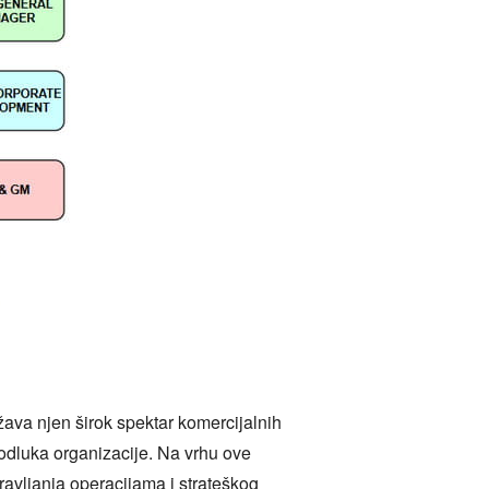
žava njen širok spektar komercijalnih
 odluka organizacije. Na vrhu ove
pravljanja operacijama i strateškog