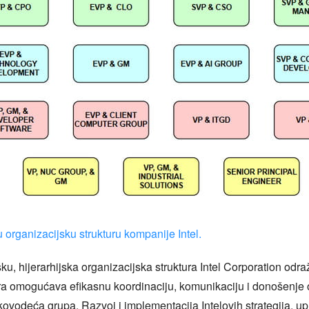
u organizacijsku strukturu kompanije Intel.
u, hijerarhijska organizacijska struktura Intel Corporation odra
tura omogućava efikasnu koordinaciju, komunikaciju i donošenje
rukovodeća grupa. Razvoj i implementacija Intelovih strategija, u