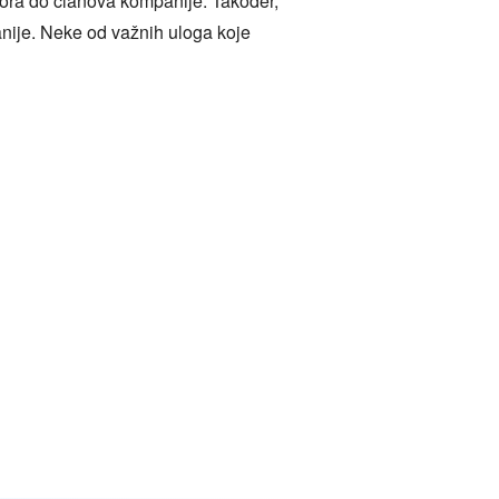
ektora do članova kompanije. Također,
panije. Neke od važnih uloga koje