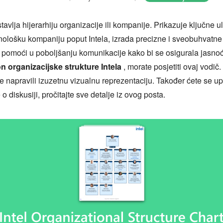
avlja hijerarhiju organizacije ili kompanije. Prikazuje ključne u
lošku kompaniju poput Intela, izrada precizne i sveobuhvatne 
 pomoći u poboljšanju komunikacije kako bi se osigurala jasno
n organizacijske strukture Intela
, morate posjetiti ovaj vodi
 biste napravili izuzetnu vizualnu reprezentaciju. Također ćete s
o diskusiji, pročitajte sve detalje iz ovog posta.