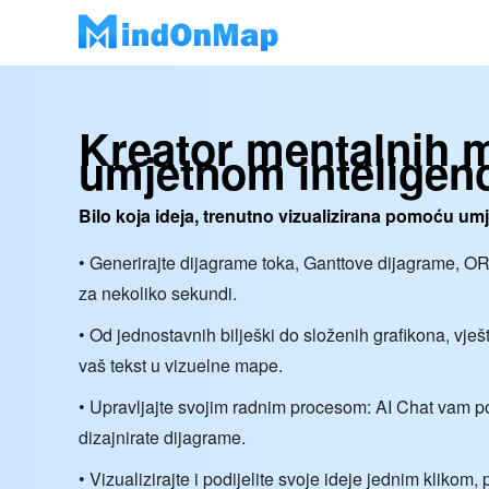
Kreator mentalnih 
umjetnom inteligen
Bilo koja ideja, trenutno vizualizirana pomoću umj
• Generirajte dijagrame toka, Ganttove dijagrame, O
za nekoliko sekundi.
• Od jednostavnih bilješki do složenih grafikona, vješ
vaš tekst u vizuelne mape.
• Upravljajte svojim radnim procesom: AI Chat vam 
dizajnirate dijagrame.
• Vizualizirajte i podijelite svoje ideje jednim klikom,