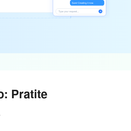
: Pratite
a