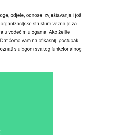
loge, odjele, odnose izvještavanja i još
organizacijske strukture važna je za
ća u vodećim ulogama. Ako želite
č. Dat ćemo vam najefikasniji postupak
e upoznati s ulogom svakog funkcionalnog