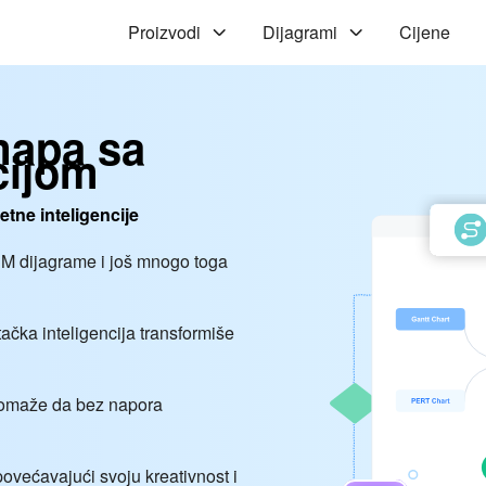
Proizvodi
Dijagrami
Cijene
mapa sa
cijom
etne inteligencije
RM dijagrame i još mnogo toga
tačka inteligencija transformiše
pomaže da bez napora
 povećavajući svoju kreativnost i