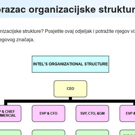
brazac organizacijske struktu
ganizacijske strukture? Posjetite ovaj odjeljak i potražite njegov v
jegovog značaja.