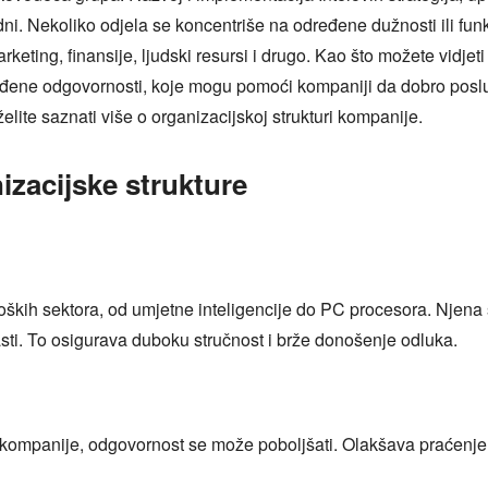
ni. Nekoliko odjela se koncentriše na određene dužnosti ili fun
ting, finansije, ljudski resursi i drugo. Kao što možete vidjeti n
đene odgovornosti, koje mogu pomoći kompaniji da dobro posluje. 
lite saznati više o organizacijskoj strukturi kompanije.
izacijske strukture
oških sektora, od umjetne inteligencije do PC procesora. Njena
lasti. To osigurava duboku stručnost i brže donošenje odluka.
ri kompanije, odgovornost se može poboljšati. Olakšava praćenje