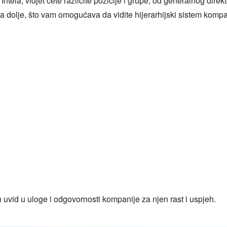
Intela, vidjet ćete različite pozicije i grupe, od generalnog dir
ema dolje, što vam omogućava da vidite hijerarhijski sistem kom
uvid u uloge i odgovornosti kompanije za njen rast i uspjeh.