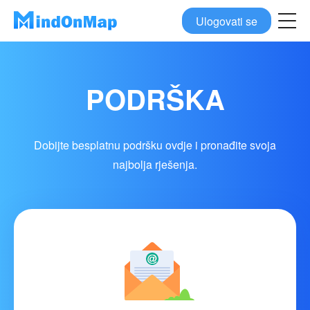
Ulogovati se
PODRŠKA
Dobijte besplatnu podršku ovdje i pronađite svoja
najbolja rješenja.