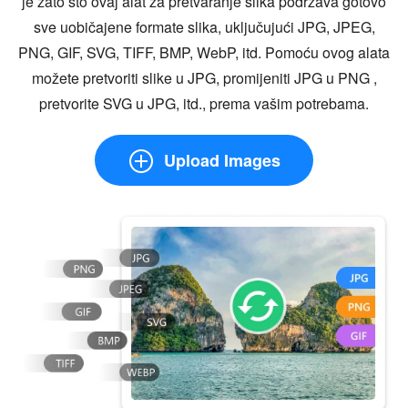
je zato što ovaj alat za pretvaranje slika podržava gotovo
sve uobičajene formate slika, uključujući JPG, JPEG,
PNG, GIF, SVG, TIFF, BMP, WebP, itd. Pomoću ovog alata
možete pretvoriti slike u JPG, promijeniti JPG u PNG ,
pretvorite SVG u JPG, itd., prema vašim potrebama.
Upload Images