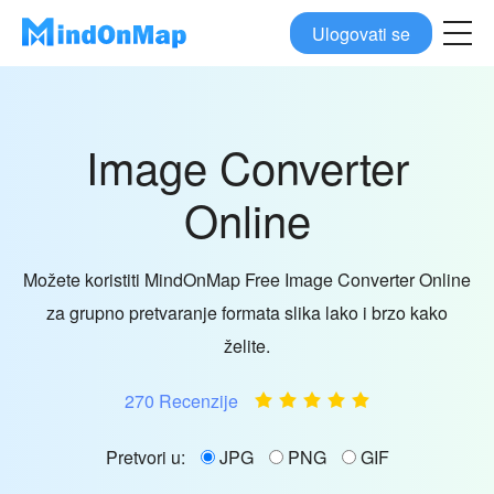
Ulogovati se
Image Converter
Online
Možete koristiti MindOnMap Free Image Converter Online
za grupno pretvaranje formata slika lako i brzo kako
želite.
270 Recenzije
Pretvori u:
JPG
PNG
GIF