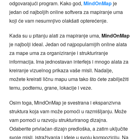
odgovarajući program. Kako god,
MindOnMap
je
jedan od najboljih online softvera za mapiranje uma
koji će vam nesumnjivo olakšati opterećenje.
Kada su u pitanju alati za mapiranje uma,
MindOnMap
je najbolji ideal. Jedan od najpopularnijih online alata
za mape uma za organiziranje i strukturiranje
informacija. Ima jednostavan interfejs i mnogo alata za
kreiranje vizuelnog prikaza vaše misli. Nadalje,
možete kreirati ličnu mapu uma tako što ćete zabilježiti
temu, podtemu, grane, lokacije i veze.
Osim toga, MindOnMap je svestrana i ekspanzivna
struktura koja vam može pomoći u razmišljanju. Može
vam pomoći u razvoju strukturiranog dizajna.
Odaberite privlačan dizajn predloška, a zatim uključite
svoje misli, istraživanja i ideje u svoju kompoziciju. Na