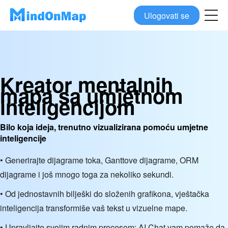
Ulogovati se
Kreator mentalnih
mapa sa umjetnom
inteligencijom
Bilo koja ideja, trenutno vizualizirana pomoću umjetne
inteligencije
• Generirajte dijagrame toka, Ganttove dijagrame, ORM
dijagrame i još mnogo toga za nekoliko sekundi.
• Od jednostavnih bilješki do složenih grafikona, vještačka
inteligencija transformiše vaš tekst u vizuelne mape.
• Upravljajte svojim radnim procesom: AI Chat vam pomaže da