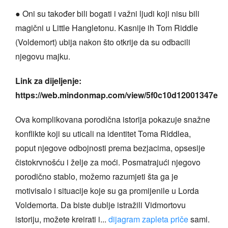
● Oni su također bili bogati i važni ljudi koji nisu bili
magični u Little Hangletonu. Kasnije ih Tom Riddle
(Voldemort) ubija nakon što otkrije da su odbacili
njegovu majku.
Link za dijeljenje:
https://web.mindonmap.com/view/5f0c10d12001347e
Ova komplikovana porodična istorija pokazuje snažne
konflikte koji su uticali na identitet Toma Riddlea,
poput njegove odbojnosti prema bezjacima, opsesije
čistokrvnošću i želje za moći. Posmatrajući njegovo
porodično stablo, možemo razumjeti šta ga je
motivisalo i situacije koje su ga promijenile u Lorda
Voldemorta. Da biste dublje istražili Vidmortovu
istoriju, možete kreirati i...
dijagram zapleta priče
sami.