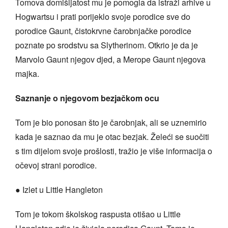
Tomova domišljatost mu je pomogla da istraži arhive u
Hogwartsu i prati porijeklo svoje porodice sve do
porodice Gaunt, čistokrvne čarobnjačke porodice
poznate po srodstvu sa Slytherinom. Otkrio je da je
Marvolo Gaunt njegov djed, a Merope Gaunt njegova
majka.
Saznanje o njegovom bezjačkom ocu
Tom je bio ponosan što je čarobnjak, ali se uznemirio
kada je saznao da mu je otac bezjak. Želeći se suočiti
s tim dijelom svoje prošlosti, tražio je više informacija o
očevoj strani porodice.
● Izlet u Little Hangleton
Tom je tokom školskog raspusta otišao u Little