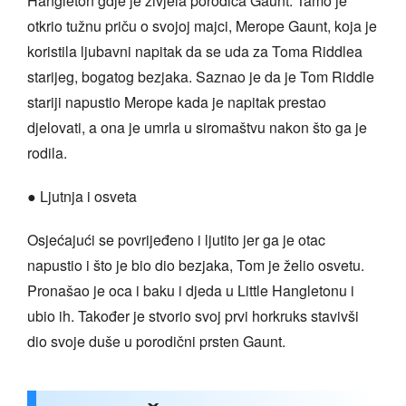
Hangleton gdje je živjela porodica Gaunt. Tamo je
otkrio tužnu priču o svojoj majci, Merope Gaunt, koja je
koristila ljubavni napitak da se uda za Toma Riddlea
starijeg, bogatog bezjaka. Saznao je da je Tom Riddle
stariji napustio Merope kada je napitak prestao
djelovati, a ona je umrla u siromaštvu nakon što ga je
rodila.
● Ljutnja i osveta
Osjećajući se povrijeđeno i ljutito jer ga je otac
napustio i što je bio dio bezjaka, Tom je želio osvetu.
Pronašao je oca i baku i djeda u Little Hangletonu i
ubio ih. Također je stvorio svoj prvi horkruks stavivši
dio svoje duše u porodični prsten Gaunt.