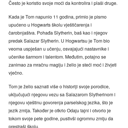
Često je koristio svoje moći da kontrolira i plaši druge.
Kada je Tom napunio 11 godina, primio je pismo
upućeno u Hogwarts školu vještičarenja i
čarobnjaštva. Pohađa Slytherin, baš kao i njegov
predak Salazar Slytherin. U Hogwartsu je Tom bio
veoma uspješan u učenju, osvajajući nastavnike i
učenike šarmom i talentom. Međutim, potajno se
zanimao za mračnu magiju i želio je steći moć i živjeti
vječno.
Tom je želio saznati više o historiji svoje porodice,
uključujući njegovu vezu sa Salazarom Slytherinom i
njegovu vještinu govorenja parselskog jezika, što je
jezik zmija. Također je otkrio Odaju tajni i otvorio je
tokom svoje pete godine, pustivši ogromnu zmiju da
prestraši školu.