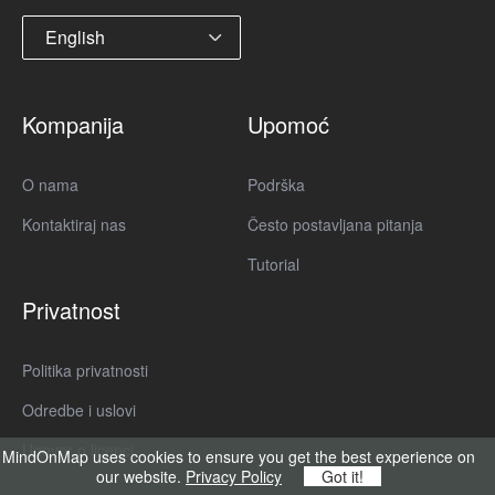
English
Kompanija
Upomoć
O nama
Podrška
Kontaktiraj nas
Često postavljana pitanja
Tutorial
Privatnost
Politika privatnosti
Odredbe i uslovi
Ugovor o licenci
MindOnMap uses cookies to ensure you get the best experience on
our website.
Privacy Policy
Got it!