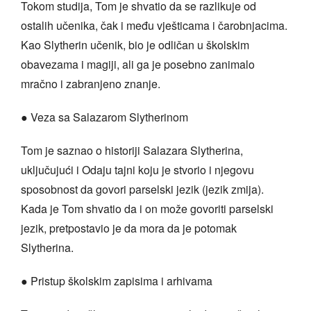
Tokom studija, Tom je shvatio da se razlikuje od
ostalih učenika, čak i među vješticama i čarobnjacima.
Kao Slytherin učenik, bio je odličan u školskim
obavezama i magiji, ali ga je posebno zanimalo
mračno i zabranjeno znanje.
● Veza sa Salazarom Slytherinom
Tom je saznao o historiji Salazara Slytherina,
uključujući i Odaju tajni koju je stvorio i njegovu
sposobnost da govori parselski jezik (jezik zmija).
Kada je Tom shvatio da i on može govoriti parselski
jezik, pretpostavio je da mora da je potomak
Slytherina.
● Pristup školskim zapisima i arhivama