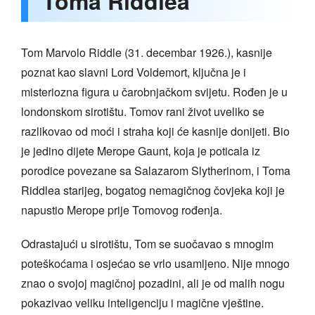
Toma Riddlea
Tom Marvolo Riddle (31. decembar 1926.), kasnije
poznat kao slavni Lord Voldemort, ključna je i
misteriozna figura u čarobnjačkom svijetu. Rođen je u
londonskom sirotištu. Tomov rani život uveliko se
razlikovao od moći i straha koji će kasnije donijeti. Bio
je jedino dijete Merope Gaunt, koja je poticala iz
porodice povezane sa Salazarom Slytherinom, i Toma
Riddlea starijeg, bogatog nemagičnog čovjeka koji je
napustio Merope prije Tomovog rođenja.
Odrastajući u sirotištu, Tom se suočavao s mnogim
poteškoćama i osjećao se vrlo usamljeno. Nije mnogo
znao o svojoj magičnoj pozadini, ali je od malih nogu
pokazivao veliku inteligenciju i magične vještine.