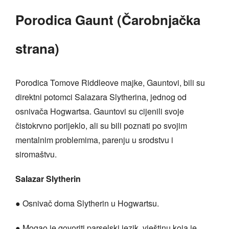
Porodica Gaunt (Čarobnjačka
strana)
Porodica Tomove Riddleove majke, Gauntovi, bili su
direktni potomci Salazara Slytherina, jednog od
osnivača Hogwartsa. Gauntovi su cijenili svoje
čistokrvno porijeklo, ali su bili poznati po svojim
mentalnim problemima, parenju u srodstvu i
siromaštvu.
Salazar Slytherin
● Osnivač doma Slytherin u Hogwartsu.
● Mogao je govoriti parselski jezik, vještinu koja je