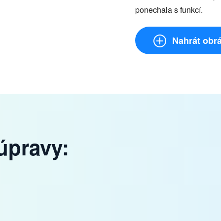
ponechala s funkcí.
Nahrát obr
 úpravy: