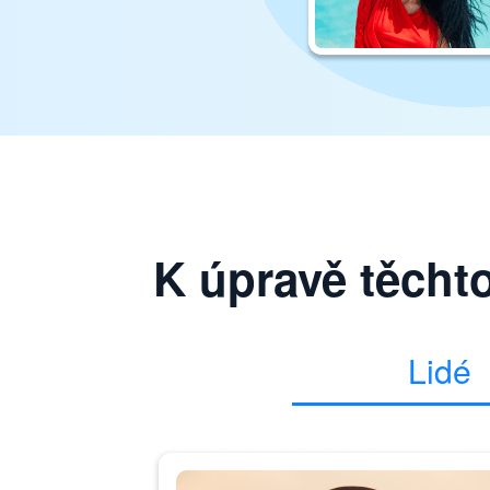
K úpravě těcht
Lidé