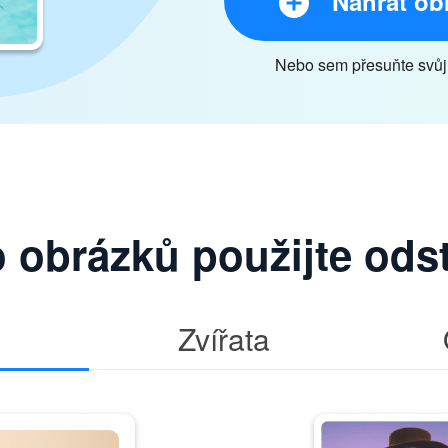
Nahrát ob
Nebo sem přesuňte svůj
o obrázků použijte ods
Zvířata