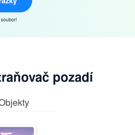
rázky
 soubor!
traňovač pozadí
Objekty