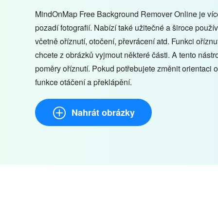
MindOnMap Free Background Remover Online je více
pozadí fotografií. Nabízí také užitečné a široce použí
včetně oříznutí, otočení, převrácení atd. Funkci ořízn
chcete z obrázků vyjmout některé části. A tento nástr
poměry oříznutí. Pokud potřebujete změnit orientaci 
funkce otáčení a překlápění.
Nahrát obrázky