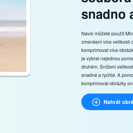
snadno a
Navíc můžete použít Mi
zmenšení více velikostí 
komprimovat více obrázků
je vybrat najednou pomoc
druhém. Snížení velikos
snadné a rychlé. A pomo
komprimovat obrázky onli
Nahrát obr