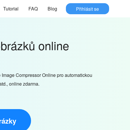
Tutorial
FAQ
Blog
Přihlásit se
brázků online
 Image Compressor Online pro automatickou
td., online zdarma.
rázky