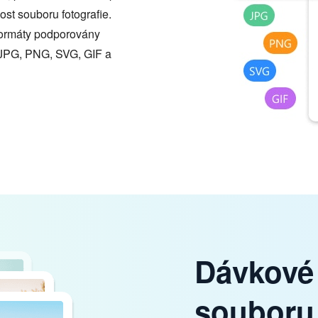
st souboru fotografie.
formáty podporovány
JPG, PNG, SVG, GIF a
Dávkové 
souboru