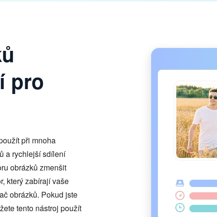
ků
í pro
oužít při mnoha
 a rychlejší sdílení
oru obrázků zmenšit
, který zabírají vaše
vač obrázků. Pokud jste
ůžete tento nástroj použít