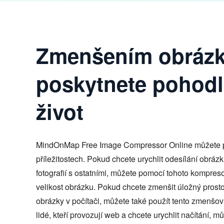
Zmenšením obráz
poskytnete pohodl
život
MindOnMap Free Image Compressor Online můžete p
příležitostech. Pokud chcete urychlit odesílání obrázků
fotografií s ostatními, můžete pomocí tohoto kompres
velikost obrázku. Pokud chcete zmenšit úložný prostor
obrázky v počítači, můžete také použít tento zmenšo
lidé, kteří provozují web a chcete urychlit načítání, m