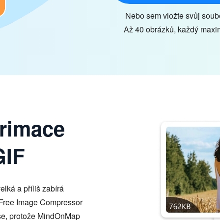
Nebo sem vložte svůj soub
Až 40 obrázků, každý max
rimace
GIF
lká a příliš zabírá
 Free Image Compressor
ese, protože MindOnMap