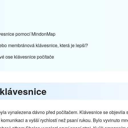
lávesnice pomocí MindonMap
ebo membránová klávesnice, která je lepší?
ové ose klávesnice počítače
 klávesnice
byla vynalezena dávno před počítačem. Klávesnice se objevila 
omunikaci a vyšší rychlostí než psaní rukou. Bylo vyvinuto mn