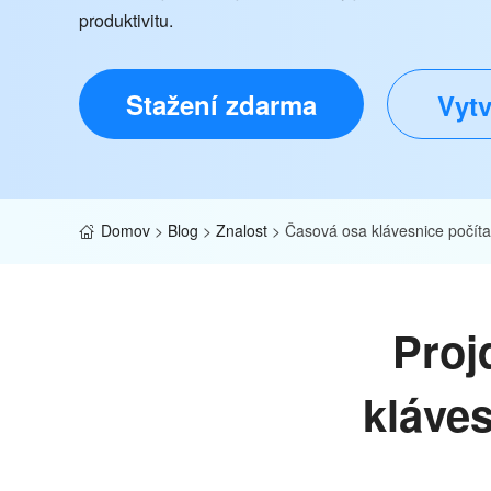
produktivitu.
Stažení zdarma
Vytv
Domov
>
Blog
>
Znalost
>
Časová osa klávesnice počít
Proj
kláves