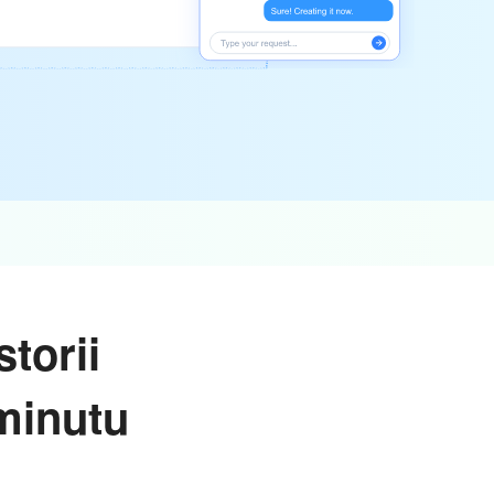
torii
 minutu