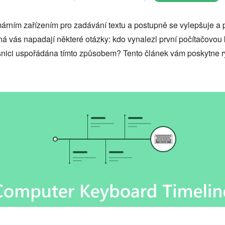
imárním zařízením pro zadávání textu a postupně se vylepšuje a 
ná vás napadají některé otázky: kdo vynalezl první počítačovou k
snici uspořádána tímto způsobem? Tento článek vám poskytne ry