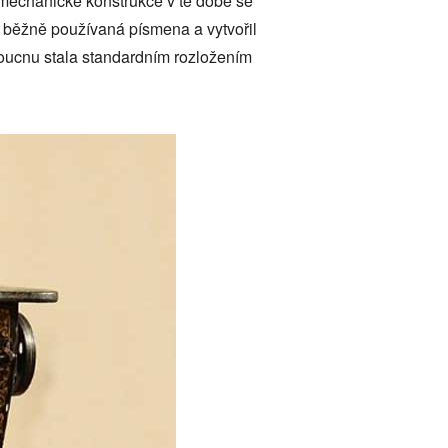
 mechanické konstrukce v té době se
 běžně používaná písmena a vytvořil
oucnu stala standardním rozložením