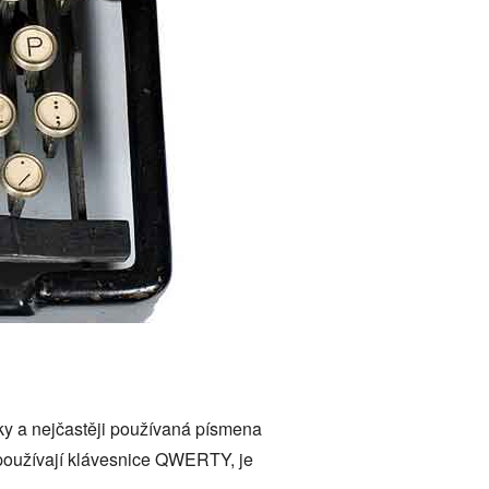
ky a nejčastěji používaná písmena
 používají klávesnice QWERTY, je