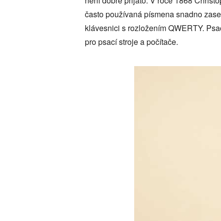
není dobře přijato. V roce 1868 Christ
často používaná písmena snadno zaseká
klávesnici s rozložením QWERTY. Psac
pro psací stroje a počítače.