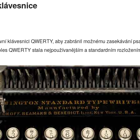
klávesnice
vní klávesnici QWERTY, aby zabránil možnému zasekávání psacíh
oles QWERTY stala nejpoužívanějším a standardním rozložením