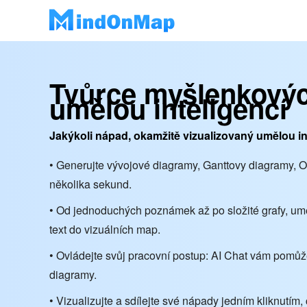
Tvůrce myšlenkový
umělou inteligencí
Jakýkoli nápad, okamžitě vizualizovaný umělou in
• Generujte vývojové diagramy, Ganttovy diagramy,
několika sekund.
• Od jednoduchých poznámek až po složité grafy, umě
text do vizuálních map.
• Ovládejte svůj pracovní postup: AI Chat vám pom
diagramy.
• Vizualizujte a sdílejte své nápady jedním kliknutím, 