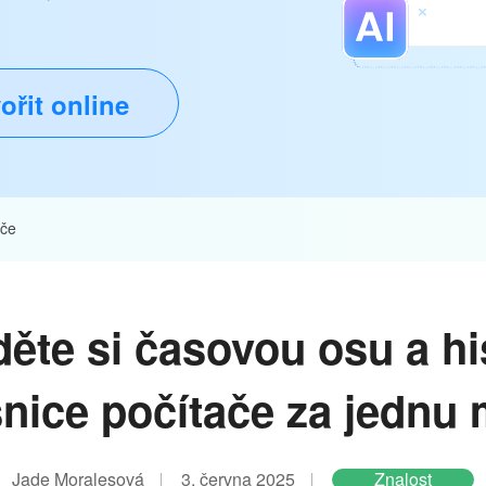
ořit online
ače
děte si časovou osu a his
nice počítače za jednu
Jade Moralesová
3. června 2025
Znalost