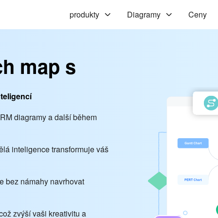
produkty
Diagramy
Ceny
ch map s
teligencí
 ORM diagramy a další během
lá inteligence transformuje váš
ůže bez námahy navrhovat
což zvýší vaši kreativitu a