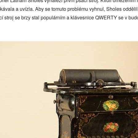
opher Latham Sholes vynalezl první psací stroj. Kvůli omezením
vala a uvízla. Aby se tomuto problému vyhnul, Sholes oddělil
í stroj se brzy stal populárním a klávesnice QWERTY se v bud