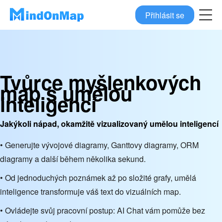
Přihlásit se
Tvůrce myšlenkových
map s umělou
inteligencí
Jakýkoli nápad, okamžitě vizualizovaný umělou inteligencí
• Generujte vývojové diagramy, Ganttovy diagramy, ORM
diagramy a další během několika sekund.
• Od jednoduchých poznámek až po složité grafy, umělá
inteligence transformuje váš text do vizuálních map.
• Ovládejte svůj pracovní postup: AI Chat vám pomůže bez