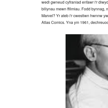
wedi gwneud cyfraniad enfawr i'r diwy
biliynau mewn ffilmiau. Fodd bynnag, n
Marvel? Yr ateb i'r cwestiwn hwnnw y
Atlas Comics. Yna ym 1961, dechreuodd