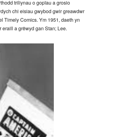
hodd triliynau o gopïau a grosio
a ydych chi eisiau gwybod gwir greawdwr
el Timely Comics. Ym 1951, daeth yn
eraill a grëwyd gan Stan; Lee.