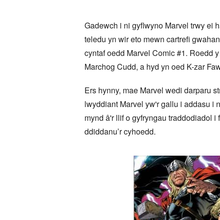
Gadewch i ni gyflwyno Marvel trwy ei 
teledu yn wir eto mewn cartrefi gwahan
cyntaf oedd Marvel Comic #1. Roedd y
Marchog Cudd, a hyd yn oed K-zar Faw
Ers hynny, mae Marvel wedi darparu stra
lwyddiant Marvel yw'r gallu i addasu i
mynd â'r llif o gyfryngau traddodiadol i
ddiddanu’r cyhoedd.