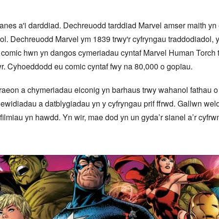
hanes a'i darddiad. Dechreuodd tarddiad Marvel amser maith yn
ol. Dechreuodd Marvel ym 1839 trwy'r cyfryngau traddodiadol, y
 comic hwn yn dangos cymeriadau cyntaf Marvel Human Torch t
r. Cyhoeddodd eu comic cyntaf fwy na 80,000 o gopïau.
eon a chymeriadau eiconig yn barhaus trwy wahanol fathau o gyfr
 newidiadau a datblygiadau yn y cyfryngau prif ffrwd. Gallwn w
 ffilmiau yn hawdd. Yn wir, mae dod yn un gyda’r sianel a’r cyfrw