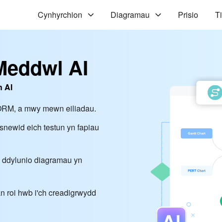
Cynhyrchion
Diagramau
Prisio
Ti
Meddwl AI
n AI
u ORM, a mwy mewn eiliadau.
wsnewid eich testun yn fapiau
 i ddylunio diagramau yn
n roi hwb i'ch creadigrwydd