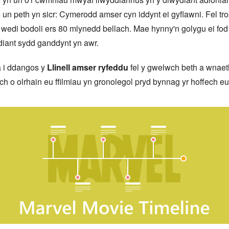
un peth yn sicr: Cymerodd amser cyn iddynt ei gyflawni. Fel 
 wedi bodoli ers 80 mlynedd bellach. Mae hynny'n golygu ei fod
diant sydd ganddynt yn awr.
a i ddangos y
Llinell amser ryfeddu
fel y gwelwch beth a wnaeth
ych o olrhain eu ffilmiau yn gronolegol pryd bynnag yr hoffech 