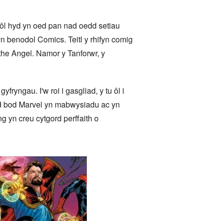
 ôl hyd yn oed pan nad oedd setiau
n benodol Comics. Teitl y rhifyn comig
he Angel. Namor y Tanforwr, y
yngau. I'w roi i gasgliad, y tu ôl i
eld bod Marvel yn mabwysiadu ac yn
ng yn creu cytgord perffaith o