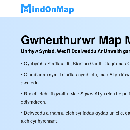
Gwneuthurwr Map 
Unrhyw Syniad, Wedi'i Ddelweddu Ar Unwaith ga
• Cynhyrchu Siartiau Llif, Siartiau Gantt, Diagrama
• O nodiadau syml i siartiau cymhleth, mae AI yn tra
gweledol.
• Rheoli eich llif gwaith: Mae Sgwrs AI yn eich helpu
ddiymdrech.
• Delweddu a rhannu eich syniadau gydag un clic, ga
a'ch cynhyrchiant.