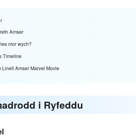
u
hrefn Amser
vies mor wych?
s Timeline
 Linell Amser Marvel Movie
adrodd i Ryfeddu
l