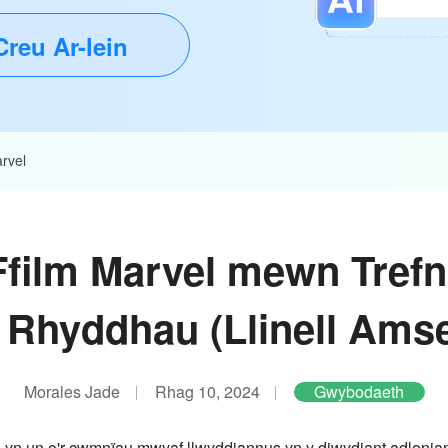
Creu Ar-lein
arvel
Ffilm Marvel mewn Trefn
 Rhyddhau (Llinell Amse
Morales Jade
Rhag 10, 2024
Gwybodaeth
n un o'r cwmnïau mwyaf llwyddiannus yn y diwydiant adloniant.