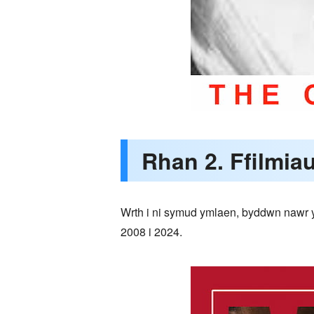
Rhan 2. Ffilmi
Wrth i ni symud ymlaen, byddwn nawr yn
2008 i 2024.