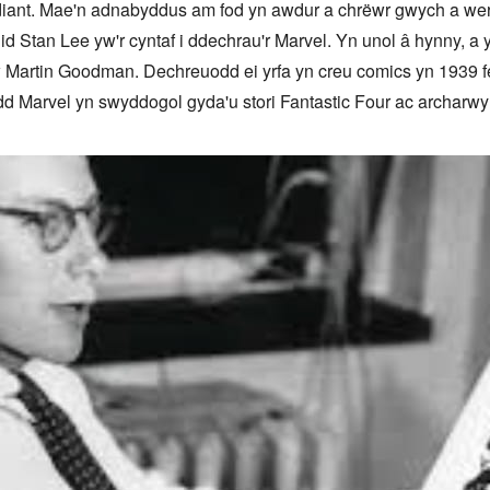
diant. Mae'n adnabyddus am fod yn awdur a chrëwr gwych a wert
id Stan Lee yw'r cyntaf i ddechrau'r Marvel. Yn unol â hynny, 
w Martin Goodman. Dechreuodd ei yrfa yn creu comics yn 1939 f
 Marvel yn swyddogol gyda'u stori Fantastic Four ac archarwyr 