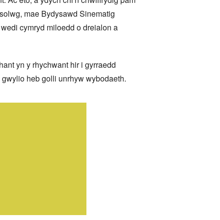
trosolwg, mae Bydysawd Sinematig
 wedi cymryd miloedd o dreialon a
ant yn y rhychwant hir i gyrraedd
eu gwylio heb golli unrhyw wybodaeth.