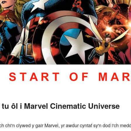
tu ôl i Marvel Cinematic Universe
h chi'n clywed y gair Marvel, yr awdur cyntaf sy'n dod i'ch med