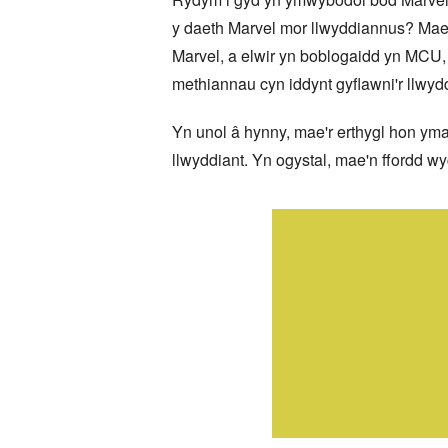
y daeth Marvel mor llwyddiannus? Mae 
Marvel, a elwir yn boblogaidd yn MCU,
methiannau cyn iddynt gyflawni'r llwyd
Yn unol â hynny, mae'r erthygl hon ym
llwyddiant. Yn ogystal, mae'n ffordd w