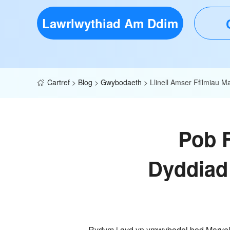
Lawrlwythiad Am Ddim
Cartref
>
Blog
>
Gwybodaeth
>
Llinell Amser Ffilmiau M
Pob 
Dyddiad
Rydym i gyd yn ymwybodol bod Marvel y