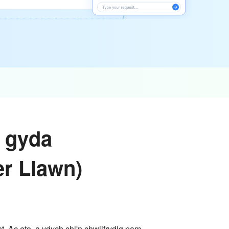
 gyda
r Llawn)
 Ac eto, a ydych chi'n chwilfrydig pam