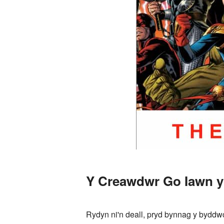
Y Creawdwr Go Iawn y 
Rydyn ni'n deall, pryd bynnag y byddwc