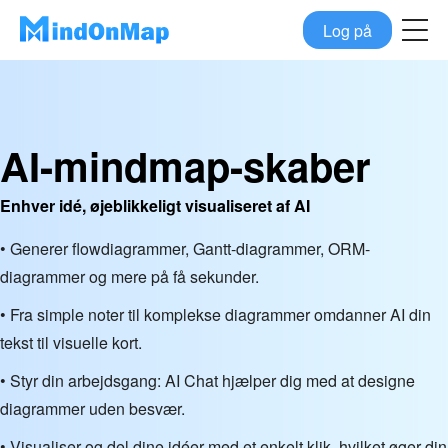
Log på
AI-mindmap-skaber
Enhver idé, øjeblikkeligt visualiseret af AI
• Generer flowdiagrammer, Gantt-diagrammer, ORM-
diagrammer og mere på få sekunder.
• Fra simple noter til komplekse diagrammer omdanner AI din
tekst til visuelle kort.
• Styr din arbejdsgang: AI Chat hjælper dig med at designe
diagrammer uden besvær.
• Visualiser og del dine idéer med et enkelt klik, hvilket øger din