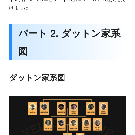
けました。
パート 2. ダットン家系
図
ダットン家系図