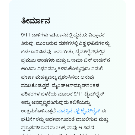
ತೀರ್ಮಾನ
9/11 ದಾಳಿಗಳು ಇತಿಹಾಸದಲ್ಲಿ ಹೃದಯ ವಿದ್ರಾವಕ
ತಿರುವು, ಮುಂಬರುವ ದಶಕಗಳಲ್ಲಿ ವಿಶ್ವ ಘಟನೆಗಳನ್ನು
ಬದಲಾಯಿಸಿದವು. ಏನಾಯಿತು, ಟೈಮ್‌ಲೈನ್‌ನಲ್ಲಿನ
ಪ್ರಮುಖ ಅಂಶಗಳು ಮತ್ತು ಒಸಾಮಾ ಬಿನ್ ಲಾಡೆನ್‌ನ
ಅಂತಿಮ ನಿಧನವನ್ನು ತಿಳಿದುಕೊಳ್ಳುವುದು ನಮಗೆ
ಪೂರ್ಣ ಮಹತ್ವವನ್ನು ಪ್ರಶಂಸಿಸಲು ಅನುವು
ಮಾಡಿಕೊಡುತ್ತದೆ. ಮೈಂಡ್‌ಆನ್‌ಮ್ಯಾಪ್‌ನಂತಹ
ಪರಿಕರಗಳ ಬಳಕೆಯ ಮೂಲಕ 9/11 ಟೈಮ್‌ಲೈನ್
ಅನ್ನು ಅಭಿವೃದ್ಧಿಪಡಿಸುವುದು ಕಲಿಕೆಯನ್ನು
ಉತ್ತಮಗೊಳಿಸುತ್ತದೆ
ಮನಸ್ಸಿನ ನಕ್ಷೆ ಟೈಮ್‌ಲೈನ್
.ಈ
ಘಟನೆಗಳನ್ನು ಅರ್ಥವಾಗುವಂತೆ ದಾಖಲಿಸುವ ಮತ್ತು
ಪ್ರಸ್ತುತಪಡಿಸುವ ಮೂಲಕ, ನಾವು ಆ ದಿನದ