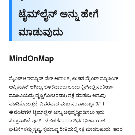
ಟೈಮ್‌ಲೈನ್ ಅನ್ನು ಹೇಗೆ
ಮಾಡುವುದು
MindOnMap
ಮೈಂಡ್‌ಆನ್‌ಮ್ಯಾಪ್ ವೆಬ್ ಆಧಾರಿತ, ಉಚಿತ ಮೈಂಡ್ ಮ್ಯಾಪಿಂಗ್
ಅಪ್ಲಿಕೇಶನ್ ಆಗಿದ್ದು, ಬಳಕೆದಾರರು ಒಂದು ಕ್ಲಿಕ್‌ನಲ್ಲಿ ಸಂಕೀರ್ಣ
ಮಾಹಿತಿಯನ್ನು ದೃಷ್ಟಿಗೋಚರವಾಗಿ ನಕ್ಷೆ ಮಾಡಲು ಅನುವು
ಮಾಡಿಕೊಡುತ್ತದೆ. ವಿವರವಾದ ಮತ್ತು ಸಂವಾದಾತ್ಮಕ 9/11
ಈವೆಂಟ್‌ಗಳ ಟೈಮ್‌ಲೈನ್ ಅನ್ನು ಅಭಿವೃದ್ಧಿಪಡಿಸಲು ಇದು
ಸೂಕ್ತವಾಗಿದೆ ಇದರಿಂದ ಬಳಕೆದಾರರು ದಿನದ ನಿರ್ಣಾಯಕ
ಘಟನೆಗಳನ್ನು ಸ್ಪಷ್ಟ, ಕ್ರಮಬದ್ಧ ರೀತಿಯಲ್ಲಿ ನಕ್ಷೆ ಮಾಡಬಹುದು. ಇದರ