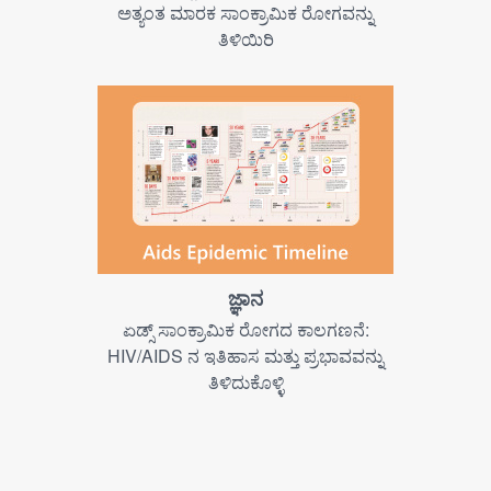
ಅತ್ಯಂತ ಮಾರಕ ಸಾಂಕ್ರಾಮಿಕ ರೋಗವನ್ನು
ತಿಳಿಯಿರಿ
ಜ್ಞಾನ
ಏಡ್ಸ್ ಸಾಂಕ್ರಾಮಿಕ ರೋಗದ ಕಾಲಗಣನೆ:
HIV/AIDS ನ ಇತಿಹಾಸ ಮತ್ತು ಪ್ರಭಾವವನ್ನು
ತಿಳಿದುಕೊಳ್ಳಿ