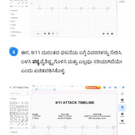
4
ಈಗ, 9/11 ದುರಂತದ ಘಟನೆಯ ಬಗ್ಗೆ ವಿವರಗಳನ್ನು ಸೇರಿಸಿ.
ಬಳಸಿ
ಪಠ್ಯ
ವೈಶಿಷ್ಟ್ಯಗೊಳಿಸಿ ಮತ್ತು ಎಲ್ಲವೂ ಸರಿಯಾಗಿದೆಯೇ
ಎಂದು ಖಚಿತಪಡಿಸಿಕೊಳ್ಳಿ.