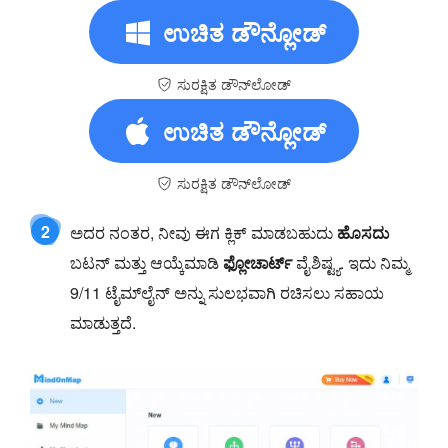
ಉಚಿತ ಡೌನ್ಲೋಡ್
ಸುರಕ್ಷಿತ ಡೌನ್‌ಲೋಡ್
ಉಚಿತ ಡೌನ್ಲೋಡ್
ಸುರಕ್ಷಿತ ಡೌನ್‌ಲೋಡ್
2
ಅದರ ನಂತರ, ನೀವು ಈಗ ಕ್ಲಿಕ್ ಮಾಡಬಹುದು
ಹೊಸದು
ಬಟನ್ ಮತ್ತು ಆಯ್ಕೆಮಾಡಿ
ಫ್ಲೋಚಾರ್ಟ್
ವೈಶಿಷ್ಟ್ಯ. ಇದು ನಿಮ್ಮ
9/11 ಟೈಮ್‌ಲೈನ್ ಅನ್ನು ಸುಲಭವಾಗಿ ರಚಿಸಲು ಸಹಾಯ
ಮಾಡುತ್ತದೆ.