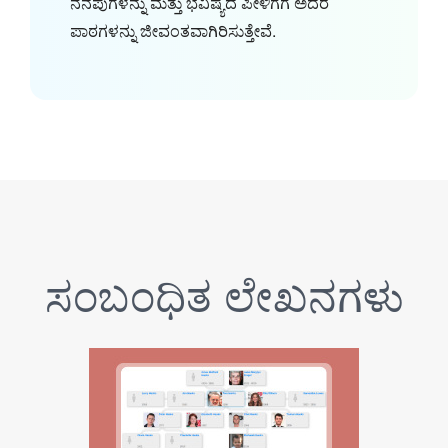
ನೆನಪುಗಳನ್ನು ಮತ್ತು ಭವಿಷ್ಯದ ಪೀಳಿಗೆಗೆ ಅದರ
ಪಾಠಗಳನ್ನು ಜೀವಂತವಾಗಿರಿಸುತ್ತೇವೆ.
ಸಂಬಂಧಿತ ಲೇಖನಗಳು