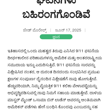
ಬಹಿರಂಗಗೊಂಡಿವೆ
ಜೇಡ್ ಮೊರೇಲ್ಸ್
ಜೂನ್ 17, 2025
ಜ್ಞಾನ
ಇತಿಹಾಸದಲ್ಲಿ ಒಂದು ಮಹತ್ವದ ತಿರುವು ಎನಿಸಿದ 9/11 ಘಟನೆಯ
ದೀರ್ಘಕಾಲೀನ ಪರಿಣಾಮಗಳನ್ನು ಅಮೆರಿಕ ಮತ್ತು ಅಂತರರಾಷ್ಟ್ರೀಯ
ಸಮುದಾಯ ಇನ್ನೂ ಎದುರಿಸುತ್ತಿವೆ. 9/11 ಘಟನೆಯ ಸಾರವನ್ನು
ವಿಶ್ಲೇಷಿಸಿದ ನಂತರ, ಆ ದುರಂತ ದಿನದಂದು ಸಂಭವಿಸಿದ ಪ್ರಮುಖ
ಕ್ಷಣಗಳ ಸಂಪೂರ್ಣ ದೈನಂದಿನ ವಿಶ್ಲೇಷಣೆಗೆ ನಾವು ಹೋಗುತ್ತೇವೆ.
ಹೆಚ್ಚುವರಿಯಾಗಿ, ನಿಮ್ಮ ವೈಯಕ್ತಿಕ 9/11 ಕಲಿಕಾ ವೇಳಾಪಟ್ಟಿಯನ್ನು
ಅಭಿವೃದ್ಧಿಪಡಿಸುವಲ್ಲಿ ನಾವು ನಿಮಗೆ ಸಹಾಯ ಮಾಡುತ್ತೇವೆ. ದಾಳಿಯ
ಮಾಸ್ಟರ್ ಮೈಂಡ್ ಒಸಾಮಾ ಬಿನ್ ಲಾಡೆನ್ ಅವರನ್ನು ಅಂತಿಮವಾಗಿ
ಅಮೆರಿಕನ್ ಪಡೆಗಳು ಹೇಗೆ ಬಂಧಿಸಿ ಕೊಂದವು ಎಂಬುದನ್ನು ಸಹ