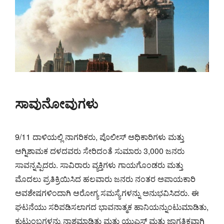
ಸಾವುನೋವುಗಳು
9/11 ದಾಳಿಯಲ್ಲಿ ನಾಗರಿಕರು, ಪೊಲೀಸ್ ಅಧಿಕಾರಿಗಳು ಮತ್ತು
ಅಗ್ನಿಶಾಮಕ ದಳದವರು ಸೇರಿದಂತೆ ಸುಮಾರು 3,000 ಜನರು
ಸಾವನ್ನಪ್ಪಿದರು. ಸಾವಿರಾರು ವ್ಯಕ್ತಿಗಳು ಗಾಯಗೊಂಡರು ಮತ್ತು
ಮೊದಲು ಪ್ರತಿಕ್ರಿಯಿಸಿದ ಹಲವಾರು ಜನರು ನಂತರ ಅಪಾಯಕಾರಿ
ಅವಶೇಷಗಳಿಂದಾಗಿ ಆರೋಗ್ಯ ಸಮಸ್ಯೆಗಳನ್ನು ಅನುಭವಿಸಿದರು. ಈ
ಘಟನೆಯು ಸರಿಪಡಿಸಲಾಗದ ಭಾವನಾತ್ಮಕ ಹಾನಿಯನ್ನುಂಟುಮಾಡಿತು,
ಕುಟುಂಬಗಳನ್ನು ನಾಶಮಾಡಿತು ಮತ್ತು ಯುಎಸ್ ಮತ್ತು ಜಾಗತಿಕವಾಗಿ