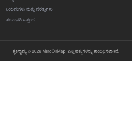
ನಿಯಮಗಳು ಮತ್ತು ಷರತ್ತುಗಳು
ಪರವಾನಗಿ ಒಪ್ಪಂದ
ಕೃತಿಸ್ವಾಮ್ಯ © 2026 MindOnMap. ಎಲ್ಲ ಹಕ್ಕುಗಳನ್ನು ಕಾಯ್ದಿರಿಸಲಾಗಿದೆ.