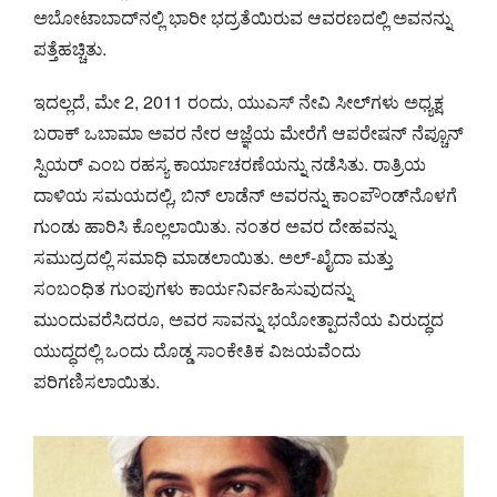
ಅಬೋಟಾಬಾದ್‌ನಲ್ಲಿ ಭಾರೀ ಭದ್ರತೆಯಿರುವ ಆವರಣದಲ್ಲಿ ಅವನನ್ನು
ಪತ್ತೆಹಚ್ಚಿತು.
ಇದಲ್ಲದೆ, ಮೇ 2, 2011 ರಂದು, ಯುಎಸ್ ನೇವಿ ಸೀಲ್‌ಗಳು ಅಧ್ಯಕ್ಷ
ಬರಾಕ್ ಒಬಾಮಾ ಅವರ ನೇರ ಆಜ್ಞೆಯ ಮೇರೆಗೆ ಆಪರೇಷನ್ ನೆಪ್ಚೂನ್
ಸ್ಪಿಯರ್ ಎಂಬ ರಹಸ್ಯ ಕಾರ್ಯಾಚರಣೆಯನ್ನು ನಡೆಸಿತು. ರಾತ್ರಿಯ
ದಾಳಿಯ ಸಮಯದಲ್ಲಿ, ಬಿನ್ ಲಾಡೆನ್ ಅವರನ್ನು ಕಾಂಪೌಂಡ್‌ನೊಳಗೆ
ಗುಂಡು ಹಾರಿಸಿ ಕೊಲ್ಲಲಾಯಿತು. ನಂತರ ಅವರ ದೇಹವನ್ನು
ಸಮುದ್ರದಲ್ಲಿ ಸಮಾಧಿ ಮಾಡಲಾಯಿತು. ಅಲ್-ಖೈದಾ ಮತ್ತು
ಸಂಬಂಧಿತ ಗುಂಪುಗಳು ಕಾರ್ಯನಿರ್ವಹಿಸುವುದನ್ನು
ಮುಂದುವರೆಸಿದರೂ, ಅವರ ಸಾವನ್ನು ಭಯೋತ್ಪಾದನೆಯ ವಿರುದ್ಧದ
ಯುದ್ಧದಲ್ಲಿ ಒಂದು ದೊಡ್ಡ ಸಾಂಕೇತಿಕ ವಿಜಯವೆಂದು
ಪರಿಗಣಿಸಲಾಯಿತು.