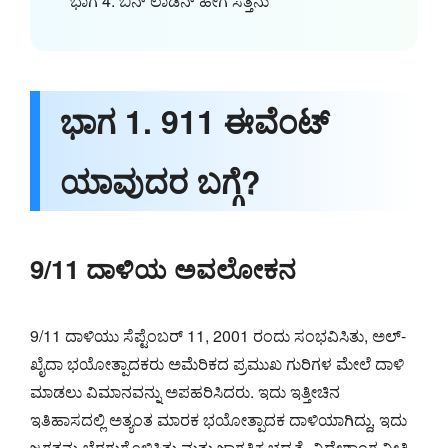
ಭಾಗ 4. ಬಿನ್ ಲಾಡೆನ್ ಹೇಗೆ ಸತ್ತನು
ಭಾಗ 1. 911 ಈವೆಂಟ್
ಯಾವುದರ ಬಗ್ಗೆ?
9/11 ದಾಳಿಯ ಅವಲೋಕನ
9/11 ದಾಳಿಯು ಸೆಪ್ಟೆಂಬರ್ 11, 2001 ರಂದು ಸಂಭವಿಸಿತು, ಅಲ್-
ಖೈದಾ ಭಯೋತ್ಪಾದಕರು ಅಮೆರಿಕದ ಪ್ರಮುಖ ಗುರಿಗಳ ಮೇಲೆ ದಾಳಿ
ಮಾಡಲು ವಿಮಾನವನ್ನು ಅಪಹರಿಸಿದರು. ಇದು ಇತ್ತೀಚಿನ
ಇತಿಹಾಸದಲ್ಲಿ ಅತ್ಯಂತ ಮಾರಕ ಭಯೋತ್ಪಾದಕ ದಾಳಿಯಾಗಿದ್ದು, ಇದು
ಜಗತ್ತನ್ನು ಬೆರಗುಗೊಳಿಸಿತು ಮತ್ತು ಜಾಗತಿಕ ಭದ್ರತೆ, ವಿದೇಶಾಂಗ ನೀತಿ