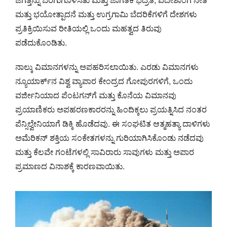
ಮತ್ತು ಭಯೋತ್ಪಾದನೆ ಮತ್ತು ಉಗ್ರಗಾಮಿ ಬೆದರಿಕೆಗಳಿಗೆ ದೇಶಗಳು
ಪ್ರತಿಕ್ರಿಯಿಸುವ ರೀತಿಯಲ್ಲಿ ಒಂದು ಮಹತ್ವದ ತಿರುವು
ಪಡೆದುಕೊಂಡಿತು.
ನಾಲ್ಕು ವಿಮಾನಗಳನ್ನು ಅಪಹರಿಸಲಾಯಿತು. ಎರಡು ವಿಮಾನಗಳು
ನ್ಯೂಯಾರ್ಕ್‌ನ ವಿಶ್ವ ವ್ಯಾಪಾರ ಕೇಂದ್ರದ ಗೋಪುರಗಳಿಗೆ, ಒಂದು
ವರ್ಜೀನಿಯಾದ ಪೆಂಟಗನ್‌ಗೆ ಮತ್ತು ಕೊನೆಯ ವಿಮಾನವು
ಪ್ರಯಾಣಿಕರು ಅಪಹರಣಕಾರರನ್ನು ಹಿಂದಿಕ್ಕಲು ಪ್ರಯತ್ನಿಸಿದ ನಂತರ
ಪೆನ್ಸಿಲ್ವೇನಿಯಾಗೆ ಡಿಕ್ಕಿ ಹೊಡೆದವು. ಈ ಸಂಘಟಿತ ಆತ್ಮಹತ್ಯಾ ದಾಳಿಗಳು
ಅಮೆರಿಕನ್ ಶಕ್ತಿಯ ಸಂಕೇತಗಳನ್ನು ಗುರಿಯಾಗಿಸಿಕೊಂಡು ನಡೆದವು
ಮತ್ತು ಕೆಲವೇ ಗಂಟೆಗಳಲ್ಲಿ ಸಾವಿರಾರು ಸಾವುಗಳು ಮತ್ತು ಅಪಾರ
ಪ್ರಮಾಣದ ವಿನಾಶಕ್ಕೆ ಕಾರಣವಾಯಿತು.