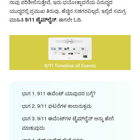
ನಾವು ಪರಿಶೀಲಿಸುತ್ತೇವೆ, ಇದು ಭಯೋತ್ಪಾದನೆಯ ವಿರುದ್ಧದ
ಯುದ್ಧದಲ್ಲಿ ಪ್ರಮುಖ ತಿರುವು. ಹೆಚ್ಚಿನ ಸಡಗರವಿಲ್ಲದೆ, ಇಲ್ಲಿದೆ ಸಮಗ್ರ
ಮಾಹಿತಿ
9/11 ಟೈಮ್‌ಲೈನ್
. ಈಗಲೇ ಓದಿ.
ಭಾಗ 1. 911 ಈವೆಂಟ್ ಯಾವುದರ ಬಗ್ಗೆ?
ಭಾಗ 2. 9/11 ಘಟನೆಗಳ ಕಾಲಾನುಕ್ರಮ
ಭಾಗ 3. 9/11 ಈವೆಂಟ್‌ಗಳ ಟೈಮ್‌ಲೈನ್ ಅನ್ನು ಹೇಗೆ
ಮಾಡುವುದು