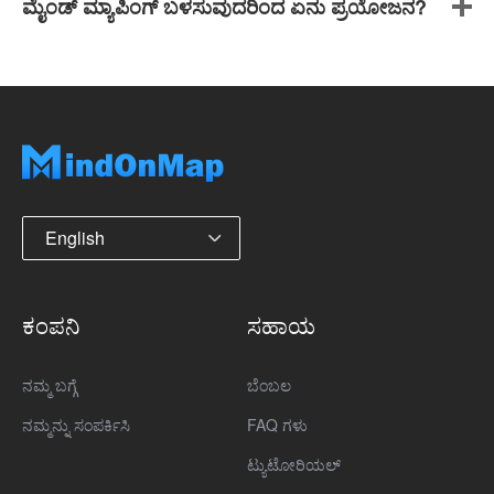
ಮೈಂಡ್ ಮ್ಯಾಪಿಂಗ್ ಬಳಸುವುದರಿಂದ ಏನು ಪ್ರಯೋಜನ?
English
ಕಂಪನಿ
ಸಹಾಯ
ನಮ್ಮ ಬಗ್ಗೆ
ಬೆಂಬಲ
ನಮ್ಮನ್ನು ಸಂಪರ್ಕಿಸಿ
FAQ ಗಳು
ಟ್ಯುಟೋರಿಯಲ್