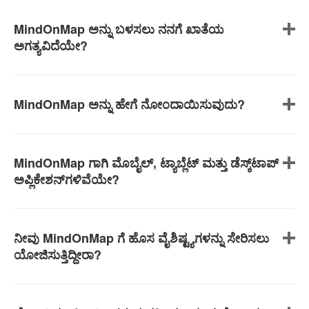
MindOnMap ಅನ್ನು ಬಳಸಲು ನನಗೆ ಖಾತೆಯ
ಅಗತ್ಯವಿದೆಯೇ?
MindOnMap ಅನ್ನು ಹೇಗೆ ನೋಂದಾಯಿಸುವುದು?
MindOnMap ಗಾಗಿ ಮೊಬೈಲ್, ಟ್ಯಾಬ್ಲೆಟ್ ಮತ್ತು ಡೆಸ್ಕ್‌ಟಾಪ್
ಅಪ್ಲಿಕೇಶನ್‌ಗಳಿವೆಯೇ?
ನೀವು MindOnMap ಗೆ ಹೊಸ ವೈಶಿಷ್ಟ್ಯಗಳನ್ನು ಸೇರಿಸಲು
ಯೋಜಿಸುತ್ತಿದ್ದೀರಾ?