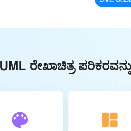
L ರೇಖಾಚಿತ್ರ ಪರಿಕರವನ್ನು