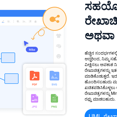
ಸಹಯೋಗ
ರೇಖಾಚಿತ
ಅಥವಾ ರ
ಹೆಚ್ಚಿನ ಸಂದರ್ಭಗಳಲ್
ಆದ್ದರಿಂದ, ನಿಮ್ಮ ಸ
ವೀಕ್ಷಿಸಲು ಅವಕಾಶ 
ರೇಖಾಚಿತ್ರಗಳನ್ನು ಇ
ಮಾಡಿಕೊಡುತ್ತದೆ. ಇದಲ
ಹೊಂದಿಸಬಹುದು ಮತ್ತು
ಖಚಿತಪಡಿಸಿಕೊಳ್ಳಲು ಅ
ರೇಖಾಚಿತ್ರಗಳನ್ನು 
ರಫ್ತು ಮಾಡಬಹುದು.
UML ರೇಖಾಚಿ