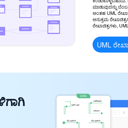
ಕಂಡುಕೊಳ್ಳಬಹುದು. ಈ
ಮಾಡುವುದನ್ನು ಬೆಂಬ
ಅಂತಹ UML ರೇಖಾಚಿತ
ಅನುಕ್ರಮ ರೇಖಾಚಿತ್
ರೇಖಾಚಿತ್ರಗಳು, UML 
UML ರೇಖಾಚಿ
ಳಿಗಾಗಿ