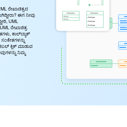
UML ರೇಖಾಚಿತ್ರದ
ಿದ್ದೀರಾ? ಈಗ ನೀವು
ದೀರಿ, UML
 UML ರೇಖಾಚಿತ್ರ
ೇತಗಳು, ಕಾಲ್‌ಬ್ಯಾಕ್
ದ ಸಂಕೇತಗಳನ್ನು
ಲ್ ಕ್ಲಿಕ್ ಮಾಡುವ
ುಗಳನ್ನು ನಿಮ್ಮ