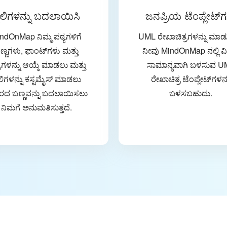
ೈಲಿಗಳನ್ನು ಬದಲಾಯಿಸಿ
ಜನಪ್ರಿಯ ಟೆಂಪ್ಲೇಟ್‌
ndOnMap ನಿಮ್ಮ ಪಠ್ಯಗಳಿಗೆ
UML ರೇಖಾಚಿತ್ರಗಳನ್ನು ಮಾ
ಣ್ಣಗಳು, ಫಾಂಟ್‌ಗಳು ಮತ್ತು
ನೀವು MindOnMap ನಲ್ಲಿ ವ
್ರಗಳನ್ನು ಆಯ್ಕೆ ಮಾಡಲು ಮತ್ತು
ಸಾಮಾನ್ಯವಾಗಿ ಬಳಸುವ U
ಲಿಗಳನ್ನು ಕಸ್ಟಮೈಸ್ ಮಾಡಲು
ರೇಖಾಚಿತ್ರ ಟೆಂಪ್ಲೇಟ್‌ಗಳನ್
ರದ ಬಣ್ಣವನ್ನು ಬದಲಾಯಿಸಲು
ಬಳಸಬಹುದು.
ನಿಮಗೆ ಅನುಮತಿಸುತ್ತದೆ.