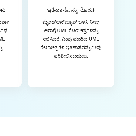
ಗಳು
ಇತಿಹಾಸವನ್ನು ನೋಡಿ
ಡುವಾಗ
ಮೈಂಡ್‌ಆನ್‌ಮ್ಯಾಪ್ ಬಳಸಿ ನೀವು
ಿವಿಧ
ಆಗಾಗ್ಗೆ UML ರೇಖಾಚಿತ್ರಗಳನ್ನು
ML
ರಚಿಸಿದರೆ, ನೀವು ಮಾಡಿದ UML
ನು
ರೇಖಾಚಿತ್ರಗಳ ಇತಿಹಾಸವನ್ನು ನೀವು
ಪರಿಶೀಲಿಸಬಹುದು.