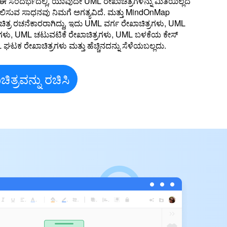
 ಸಂದರ್ಭದಲ್ಲಿ, ಯಾವುದೇ UML ರೇಖಾಚಿತ್ರಗಳನ್ನು ಮಿತಿಯಿಲ್ಲದೆ
ಲಿಸುವ ಸಾಧನವು ನಿಮಗೆ ಅಗತ್ಯವಿದೆ. ಮತ್ತು MindOnMap
್ರ ರಚನೆಕಾರರಾಗಿದ್ದು, ಇದು UML ವರ್ಗ ರೇಖಾಚಿತ್ರಗಳು, UML
ರಗಳು, UML ಚಟುವಟಿಕೆ ರೇಖಾಚಿತ್ರಗಳು, UML ಬಳಕೆಯ ಕೇಸ್
ಘಟಕ ರೇಖಾಚಿತ್ರಗಳು ಮತ್ತು ಹೆಚ್ಚಿನದನ್ನು ಸೆಳೆಯಬಲ್ಲದು.
ತ್ರವನ್ನು ರಚಿಸಿ