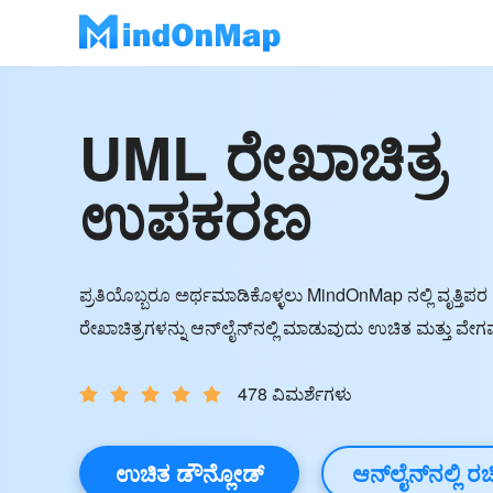
UML ರೇಖಾಚಿತ್ರ
ಉಪಕರಣ
ಪ್ರತಿಯೊಬ್ಬರೂ ಅರ್ಥಮಾಡಿಕೊಳ್ಳಲು MindOnMap ನಲ್ಲಿ ವೃತ್ತಿಪ
ರೇಖಾಚಿತ್ರಗಳನ್ನು ಆನ್‌ಲೈನ್‌ನಲ್ಲಿ ಮಾಡುವುದು ಉಚಿತ ಮತ್ತು ವೇಗವ
478 ವಿಮರ್ಶೆಗಳು
ಉಚಿತ ಡೌನ್ಲೋಡ್
ಆನ್‌ಲೈನ್‌ನಲ್ಲಿ ರಚ