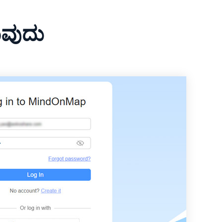
ುವುದು