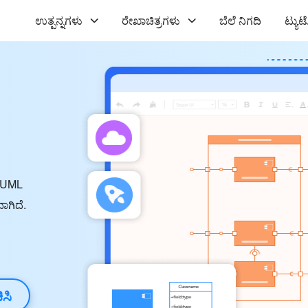
ಉತ್ಪನ್ನಗಳು
ರೇಖಾಚಿತ್ರಗಳು
ಬೆಲೆ ನಿಗದಿ
ಟ್ಯ
ರ UML
ಾಗಿದೆ.
ಿಸಿ