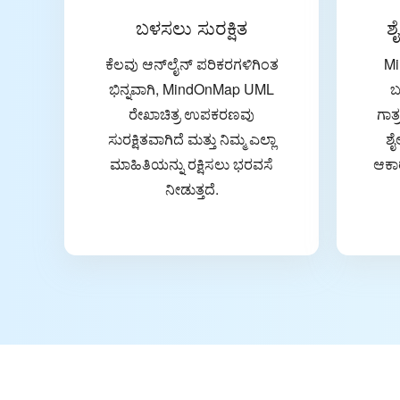
ಬಳಸಲು ಸುರಕ್ಷಿತ
ಶ
ಕೆಲವು ಆನ್‌ಲೈನ್ ಪರಿಕರಗಳಿಗಿಂತ
Mi
ಭಿನ್ನವಾಗಿ, MindOnMap UML
ಬ
ರೇಖಾಚಿತ್ರ ಉಪಕರಣವು
ಗಾತ
ಸುರಕ್ಷಿತವಾಗಿದೆ ಮತ್ತು ನಿಮ್ಮ ಎಲ್ಲಾ
ಶೈ
ಮಾಹಿತಿಯನ್ನು ರಕ್ಷಿಸಲು ಭರವಸೆ
ಆಕಾ
ನೀಡುತ್ತದೆ.