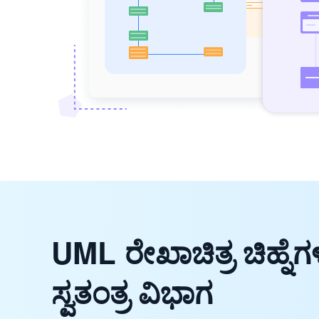
UML ರೇಖಾಚಿತ್ರ ಚಿಹ್ನೆಗ
ಸ್ವತಂತ್ರ ವಿಭಾಗ