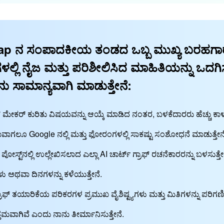
p ನ ಸಂಪಾದಕೀಯ ತಂಡದ ಒಬ್ಬ ಮುಖ್ಯ ಬರಹಗಾರ
‌ಗಳಲ್ಲಿ ನೈಜ ಮತ್ತು ಪರಿಶೀಲಿಸಿದ ಮಾಹಿತಿಯನ್ನು ಒದಗ
 ಸಾಮಾನ್ಯವಾಗಿ ಮಾಡುತ್ತೇನೆ:
ಫ್ ಮೇಕರ್ ಕುರಿತು ವಿಷಯವನ್ನು ಆಯ್ಕೆ ಮಾಡಿದ ನಂತರ, ಬಳಕೆದಾರರು ಹೆಚ್ಚು ಕಾಳಜಿ
ಗಲೂ Google ನಲ್ಲಿ ಮತ್ತು ಫೋರಂಗಳಲ್ಲಿ ಸಾಕಷ್ಟು ಸಂಶೋಧನೆ ಮಾಡುತ್ತೇನೆ
ಸ್ಟ್‌ನಲ್ಲಿ ಉಲ್ಲೇಖಿಸಲಾದ ಎಲ್ಲಾ AI ಚಾರ್ಟ್ ಗ್ರಾಫ್ ರಚನೆಕಾರರನ್ನು ಬಳಸುತ್
ಳು ಅಥವಾ ದಿನಗಳನ್ನು ಕಳೆಯುತ್ತೇನೆ.
್ರಾಫ್ ತಯಾರಿಕೆಯ ಪರಿಕರಗಳ ಪ್ರಮುಖ ವೈಶಿಷ್ಟ್ಯಗಳು ಮತ್ತು ಮಿತಿಗಳನ್ನು ಪ
ತಮವಾಗಿವೆ ಎಂದು ನಾನು ತೀರ್ಮಾನಿಸುತ್ತೇನೆ.