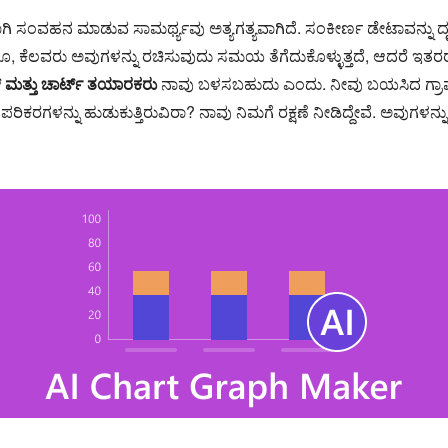
 ಸಂವಹನ ಮಾಡುವ ಸಾಮರ್ಥ್ಯವು ಅತ್ಯಗತ್ಯವಾಗಿದೆ. ಸಂಕೀರ್ಣ ಡೇಟಾವನ್ನು ದೃಶ್ಯೀ
ಕೆಲವರು ಅವುಗಳನ್ನು ರಚಿಸುವುದು ಸಮಯ ತೆಗೆದುಕೊಳ್ಳುತ್ತದೆ, ಆದರೆ ಇತರರು
ಫ್ ಮತ್ತು ಚಾರ್ಟ್ ತಯಾರಕರು
ನಾವು ಬಳಸಬಹುದು ಎಂದು. ನೀವು ಬಯಸಿದ ಗ್ರಾಫ್‌ಗ
ರಗಳನ್ನು ಹುಡುಕುತ್ತಿರುವಿರಾ? ನಾವು ನಿಮಗೆ ರಕ್ಷಣೆ ನೀಡಿದ್ದೇವೆ. ಅವುಗಳನ್